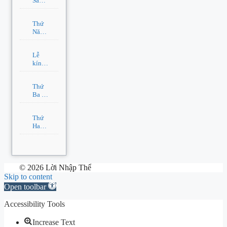
Sáu –
Tuần
16 –
Thứ
TN2
Năm
–
Tuần
Lễ
16 –
kính
TN2
Thánh
Mary
Thứ
Magdala
Ba –
Tuần
16 –
Thứ
TN2
Hai –
Tuần
16 –
TN2
© 2026 Lời Nhập Thể
Skip to content
Open toolbar
Accessibility Tools
Increase Text