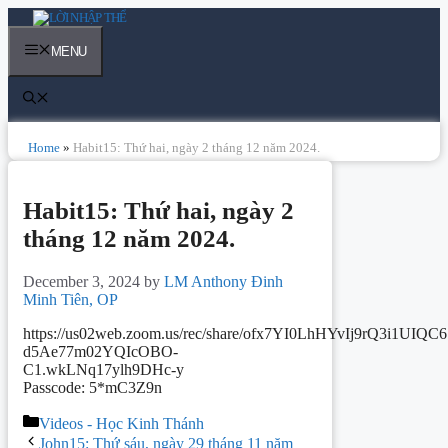
Skip
to
content
MENU
Home
»
Habit15: Thứ hai, ngày 2 tháng 12 năm 2024.
Habit15: Thứ hai, ngày 2
tháng 12 năm 2024.
December 3, 2024
by
LM Anthony Đinh
Minh Tiên, OP
https://us02web.zoom.us/rec/share/ofx7YI0LhHYvIj9rQ3i1U
d5Ae77m02YQIcOBO-
C1.wkLNq17ylh9DHc-y
Passcode: 5*mC3Z9n
Categories
Videos - Học Kinh Thánh
Post
John15: Thứ sáu, ngày 29 tháng 11 năm