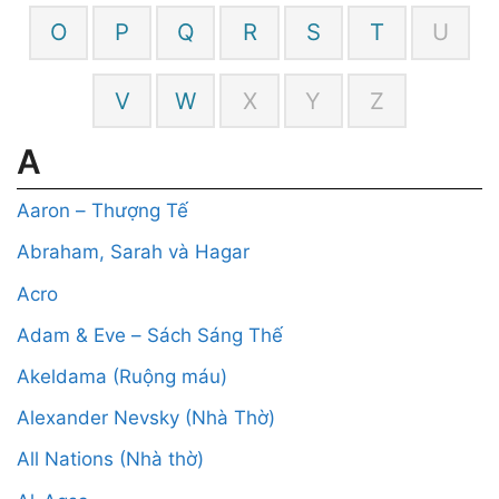
O
P
Q
R
S
T
U
V
W
X
Y
Z
A
Aaron – Thượng Tế
Abraham, Sarah và Hagar
Acro
Adam & Eve – Sách Sáng Thế
Akeldama (Ruộng máu)
Alexander Nevsky (Nhà Thờ)
All Nations (Nhà thờ)