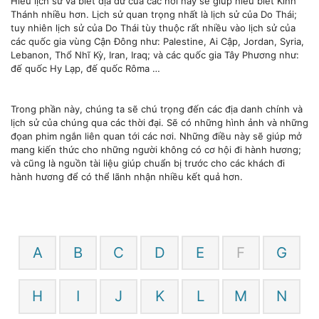
Hiểu lịch sử và biết địa dư của các nơi này sẽ giúp hiểu biết Kinh
Thánh nhiều hơn. Lịch sử quan trọng nhất là lịch sử của Do Thái;
tuy nhiên lịch sử của Do Thái tùy thuộc rất nhiều vào lịch sử của
các quốc gia vùng Cận Đông như: Palestine, Ai Cập, Jordan, Syria,
Lebanon, Thổ Nhĩ Kỳ, Iran, Iraq; và các quốc gia Tây Phương như:
đế quốc Hy Lạp, đế quốc Rôma …
Trong phần này, chúng ta sẽ chú trọng đến các địa danh chính và
lịch sử của chúng qua các thời đại. Sẽ có những hình ảnh và những
đọan phim ngắn liên quan tới các nơi. Những điều này sẽ giúp mở
mang kiến thức cho những người không có cơ hội đi hành hương;
và cũng là nguồn tài liệu giúp chuẩn bị trước cho các khách đi
hành hương để có thể lãnh nhận nhiều kết quả hơn.
A
B
C
D
E
F
G
H
I
J
K
L
M
N