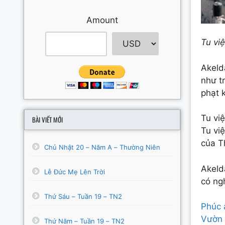
Amount
Tu vi
Akeld
như tr
phạt 
Tu vi
BÀI VIẾT MỚI
Tu vi
của T
Chủ Nhật 20 – Năm A – Thường Niên
Akeld
Lễ Đức Mẹ Lên Trời
có ng
Thứ Sáu – Tuần 19 – TN2
Phúc
Vườn
Thứ Năm – Tuần 19 – TN2