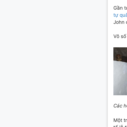
Gần t
tự qu
John 
Vô số
Các h
Một t