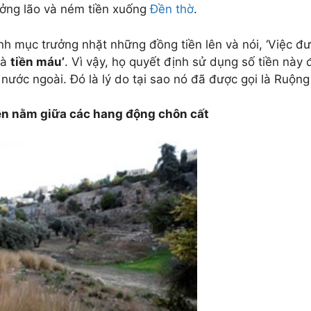
ưởng lão và ném tiền xuống
Đền thờ
.
inh mục trưởng nhặt những đồng tiền lên và nói, ‘Việc đ
là
tiền máu’
. Vì vậy, họ quyết định sử dụng số tiền nà
 nước ngoài. Đó là lý do tại sao nó đã được gọi là Ruộn
ện nằm giữa các hang động chôn cất