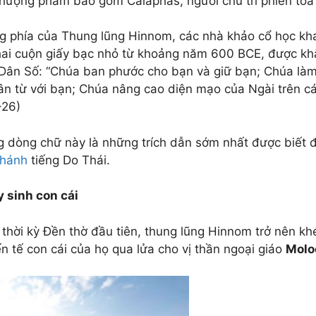
 thượng phẩm bao gồm Caiaphas, người chủ trì phiên tòa
g phía của Thung lũng Hinnom, các nhà khảo cổ học kh
hai cuộn giấy bạc nhỏ từ khoảng năm 600 BCE, được kh
Dân Số: “Chúa ban phước cho bạn và giữ bạn; Chúa làm
ân từ với bạn; Chúa nâng cao diện mạo của Ngài trên cá
-26)
 dòng chữ này là những trích dẫn sớm nhất được biết đ
thánh
tiếng Do Thái.
y sinh con cái
 thời kỳ Đền thờ đầu tiên, thung lũng Hinnom trở nên khé
ến tế con cái của họ qua lửa cho vị thần ngoại giáo
Molo