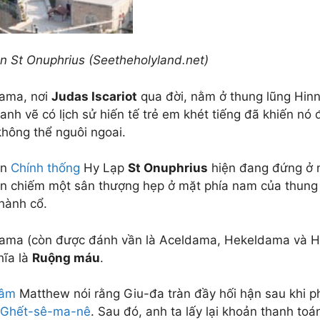
ện St Onuphrius (Seetheholyland.net)
ama, nơi
Judas Iscariot
qua đời, nằm ở
thung lũng Hin
anh vẽ có lịch sử hiến tế trẻ em khét tiếng đã khiến nó
không thể nguôi ngoai.
ện
Chính thống
Hy Lạp
St Onuphrius
hiện đang đứng ở n
ện chiếm một sân thượng hẹp ở mặt phía nam của thung 
hành cổ.
ama (còn được đánh vần là Aceldama, Hekeldama và Ha
hĩa là
Ruộng
máu
.
 âm
Matthew nói rằng Giu-đa tràn đầy hối hận sau khi p
 Ghết-sê-ma-nê
. Sau đó, anh ta lấy lại khoản thanh to