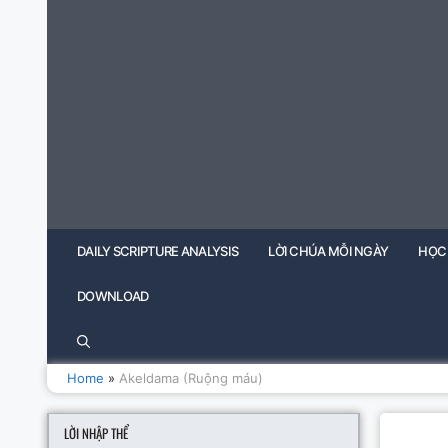
Skip
to
content
DAILY SCRIPTURE ANALYSIS
LỜI CHÚA MỖI NGÀY
HỌC
DOWNLOAD
Home
»
Akeldama (Ruộng máu)
LỜI NHẬP THỂ