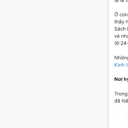
tế lễ
Ở cùn
thấy 
Sách 
và nh
(6:24
Những
Kinh 
Nơi h
Trong
đã hi