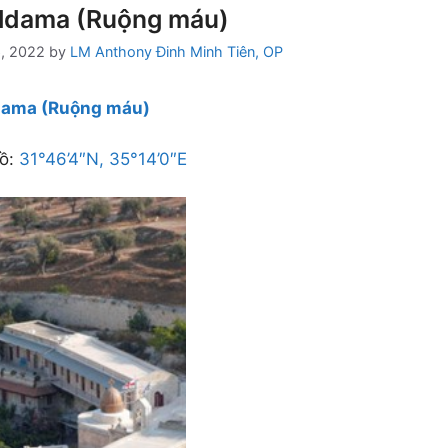
ldama (Ruộng máu)
6, 2022
by
LM Anthony Đinh Minh Tiên, OP
dama (Ruộng máu)
ồ:
31°46’4″N, 35°14’0″E