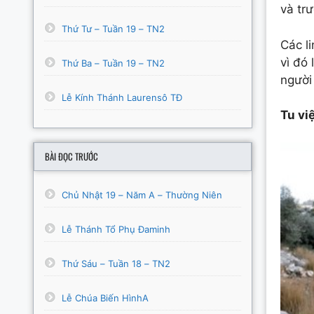
và tr
Thứ Tư – Tuần 19 – TN2
Các l
vì đó 
Thứ Ba – Tuần 19 – TN2
người
Lễ Kính Thánh Laurensô TĐ
Tu vi
BÀI ĐỌC TRƯỚC
Chủ Nhật 19 – Năm A – Thường Niên
Lễ Thánh Tổ Phụ Đaminh
Thứ Sáu – Tuần 18 – TN2
Lễ Chúa Biến HìnhA