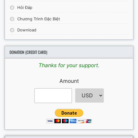
Hỏi Đáp
Chương Trình Đặc Biệt
Download
DONATION (CREDIT CARD)
Thanks for your support.
Amount