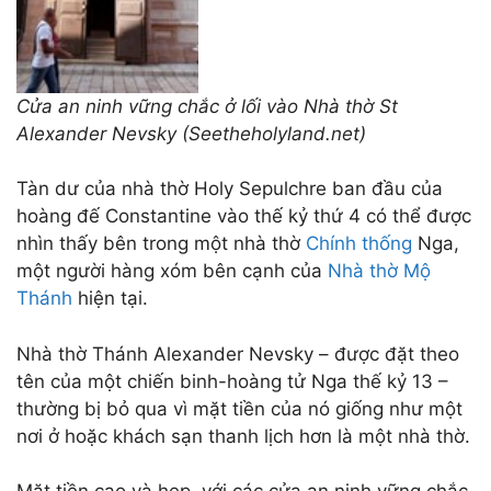
Cửa an ninh vững chắc ở lối vào Nhà thờ St
Alexander Nevsky (Seetheholyland.net)
Tàn dư của nhà thờ Holy Sepulchre ban đầu của
hoàng đế Constantine vào thế kỷ thứ 4 có thể được
nhìn thấy bên trong một nhà thờ
Chính thống
Nga,
một người hàng xóm bên cạnh của
Nhà thờ Mộ
Thánh
hiện tại.
Nhà thờ Thánh Alexander Nevsky – được đặt theo
tên của một chiến binh-hoàng tử Nga thế kỷ 13 –
thường bị bỏ qua vì mặt tiền của nó giống như một
nơi ở hoặc khách sạn thanh lịch hơn là một nhà thờ.