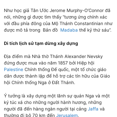
Như học giả Tân Ước Jerome Murphy-O’Connor đã
nói, những gì được tìm thấy “tương ứng chính xác
với đầu phía đông của Mộ Thánh Constantinian như
được mô tả trong Bản đồ
Madaba
thế kỷ thứ sáu”.
Di tích lịch sử tạm dừng xây dựng
Địa điểm mà Nhà thờ Thánh Alexander Nevsky
đứng được mua vào năm 1857 bởi Hiệp hội
Palestine
Chính thống Đế quốc, một tổ chức giáo
dân được thành lập để hỗ trợ các tín hữu của Giáo
hội Chính thống Nga ở Đất Thánh.
Ý tưởng là xây dựng một lãnh sự quán Nga và một
ký túc xá cho những người hành hương, những
người đã đến hàng ngàn người tại cảng
Jaffa
và
thường đi bộ 70 km đến
Jerusalem
.