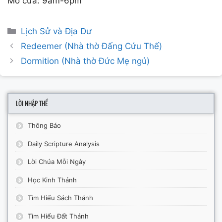
Mở cửa: 9am-6pm
Categories
Lịch Sử và Địa Dư
Post
Redeemer (Nhà thờ Đấng Cứu Thế)
navigation
Dormition (Nhà thờ Đức Mẹ ngủ)
LỜI NHẬP THỂ
Thông Báo
Daily Scripture Analysis
Lời Chúa Mỗi Ngày
Học Kinh Thánh
Tìm Hiểu Sách Thánh
Tìm Hiểu Đất Thánh