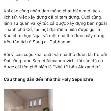
Khi các công nhân đào móng phát hiện ra di tích
lịch sử, việc xây dựng đã bị tạm dừng. Cuối cùng,
lãnh sự quán và ký túc xá được xây dựng bên ngoài
Thành phố Cổ, tại một địa điểm hiện được gọi là
Khu phức hợp Nga, và một nhà thờ được xây dựng
trên tàn tích ở Souq al-Dabbagha.
Bởi vì các cuộc khai quật và nhà thờ được tài trợ bởi
Đại công tước Sergei Alexandrovich, tài sản đã có
được cái tên phổ biến là “Nhà tế bần Alexander”.
Cầu thang dẫn đến nhà thờ Holy Sepulchre