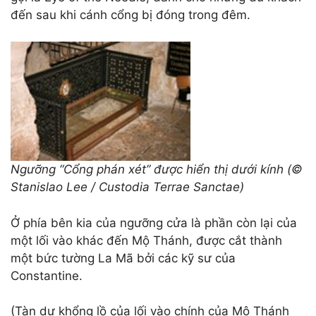
đến sau khi cánh cổng bị đóng trong đêm.
Ngưỡng “Cổng phán xét” được hiển thị dưới kính (©
Stanislao Lee / Custodia Terrae Sanctae)
Ở phía bên kia của ngưỡng cửa là phần còn lại của
một lối vào khác đến Mộ Thánh, được cắt thành
một bức tường La Mã bởi các kỹ sư của
Constantine.
(Tàn dư khổng lồ của lối vào chính của Mộ Thánh