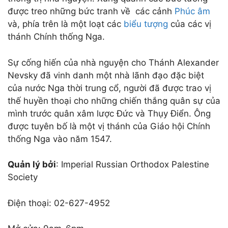
được treo những bức tranh về các cảnh
Phúc âm
và, phía trên là một loạt các
biểu tượng
của các vị
thánh Chính thống Nga.
Sự cống hiến của nhà nguyện cho Thánh Alexander
Nevsky đã vinh danh một nhà lãnh đạo đặc biệt
của nước Nga thời trung cổ, người đã được trao vị
thế huyền thoại cho những chiến thắng quân sự của
mình trước quân xâm lược Đức và Thụy Điển. Ông
được tuyên bố là một vị thánh của Giáo hội Chính
thống Nga vào năm 1547.
Quản lý bởi
: Imperial Russian Orthodox Palestine
Society
Điện thoại: 02-627-4952