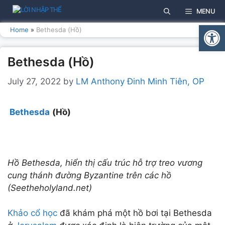
Skip
MENU
to
Open
content
Home
»
Bethesda (Hồ)
Bethesda (Hồ)
July 27, 2022
by
LM Anthony Đinh Minh Tiên, OP
Bethesda
(
Hồ
)
Hồ Bethesda, hiển thị cấu trúc hỗ trợ treo vương
cung thánh đường Byzantine trên các hồ
(Seetheholyland.net)
Khảo cổ học
đã khám phá một hồ bơi tại Bethesda