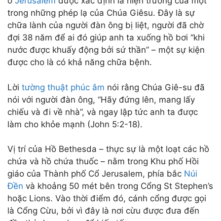
ở
Jerusalem
được xác định là hiện trường của một
trong những phép lạ của Chúa Giêsu. Đây là sự
chữa lành của người đàn ông bị liệt, người đã chờ
đợi 38 năm để ai đó giúp anh ta xuống hồ bơi “khi
nước được khuấy động bởi sứ thần” – một sự kiện
được cho là có khả năng chữa bệnh.
Lời
tường thuật phúc âm
nói rằng Chúa Giê-su đã
nói với người đàn ông, “Hãy đứng lên, mang lấy
chiếu và đi về nhà”, và ngay lập tức anh ta được
làm cho khỏe mạnh (John 5:2-18).
Vị trí của Hồ Bethesda – thực sự là một loạt các hồ
chứa và hồ chứa thuốc – nằm trong Khu phố Hồi
giáo của Thành phố Cổ Jerusalem, phía bắc
Núi
Đền
và khoảng 50 mét bên trong Cổng St Stephen’s
hoặc Lions. Vào thời điểm đó, cánh cổng được gọi
là Cổng Cừu, bởi vì đây là nơi cừu được đưa đến