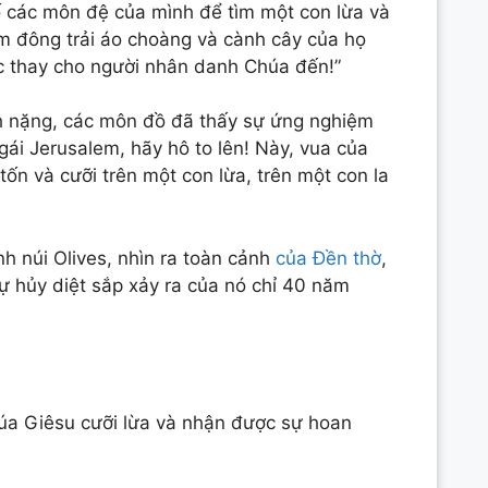
ố các môn đệ của mình để tìm một con lừa và
ám đông trải áo choàng và cành cây của họ
ớc thay cho người nhân danh Chúa đến!”
nh nặng, các môn đồ đã thấy sự ứng nghiệm
 gái Jerusalem, hãy hô to lên! Này, vua của
tốn và cưỡi trên một con lừa, trên một con la
h núi Olives, nhìn ra toàn cảnh
của Đền thờ
,
ự hủy diệt sắp xảy ra của nó chỉ 40 năm
húa Giêsu cưỡi lừa và nhận được sự hoan