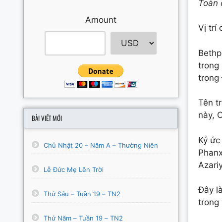
Toàn 
Amount
Vị trí
Bethp
trong
trong
Tên t
này, 
BÀI VIẾT MỚI
Ký ức
Chủ Nhật 20 – Năm A – Thường Niên
Phanx
Azari
Lễ Đức Mẹ Lên Trời
Đây l
Thứ Sáu – Tuần 19 – TN2
trong 
Thứ Năm – Tuần 19 – TN2