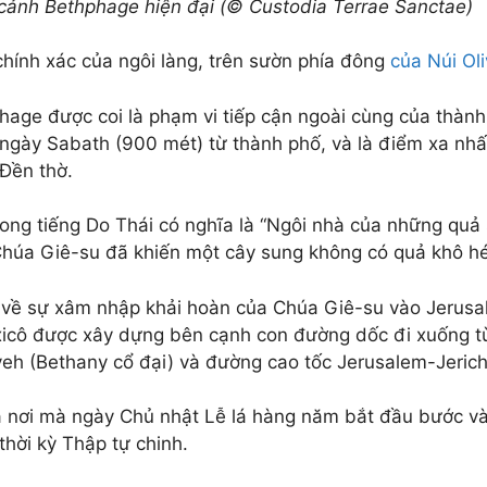
cảnh Bethphage hiện đại (© Custodia Terrae Sanctae)
 chính xác của ngôi làng, trên sườn phía đông
của Núi Ol
hage được coi là phạm vi tiếp cận ngoài cùng của thành
 ngày Sabath (900 mét) từ thành phố, và là điểm xa nh
 Đền thờ.
rong tiếng Do Thái có nghĩa là “Ngôi nhà của những quả 
Chúa Giê-su đã khiến một cây sung không có quả khô hé
 về sự xâm nhập khải hoàn của Chúa Giê-su vào Jerusa
icô được xây dựng bên cạnh con đường dốc đi xuống từ 
yeh (Bethany cổ đại) và đường cao tốc Jerusalem-Jerich
à nơi mà ngày Chủ nhật Lễ lá hàng năm bắt đầu bước và
thời kỳ Thập tự chinh.