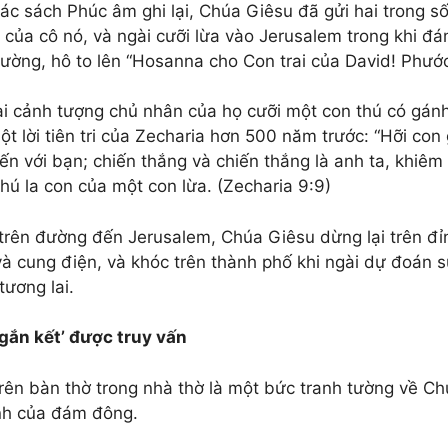
ác sách Phúc âm ghi lại, Chúa Giêsu đã gửi hai trong s
a của cô nó, và ngài cưỡi lừa vào Jerusalem trong khi đ
đường, hô to lên “Hosanna cho Con trai của David! Phư
ại cảnh tượng chủ nhân của họ cưỡi một con thú có gá
t lời tiên tri của Zecharia hơn 500 năm trước: “Hỡi con
n với bạn; chiến thắng và chiến thắng là anh ta, khiêm 
hú la con của một con lừa. (Zecharia 9:9)
 trên đường đến Jerusalem, Chúa Giêsu dừng lại trên đỉn
và cung điện, và khóc trên thành phố khi ngài dự đoán s
tương lai.
 gắn kết’ được truy vấn
trên bàn thờ trong nhà thờ là một bức tranh tường về C
h của đám đông.