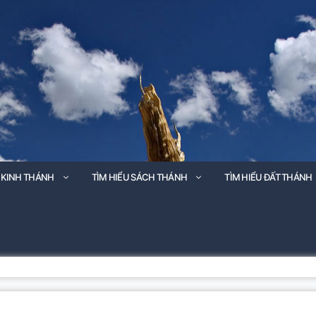
 KINH THÁNH
TÌM HIỂU SÁCH THÁNH
TÌM HIỂU ĐẤT THÁNH