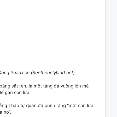
Dòng Phanxicô (Seetheholyland.net)
 bằng sắt rèn, là một tảng đá vuông lớn mà
ể gắn con lừa.
ằng Thập tự quân đã quên rằng “một con lừa
a họ”.