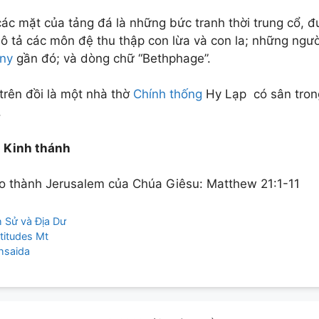
các mặt của tảng đá là những bức tranh thời trung cổ,
ô tả các môn đệ thu thập con lừa và con la; những ngườ
ny
gần đó; và dòng chữ “Bethphage”.
trên đồi là một nhà thờ
Chính thống
Hy Lạp có sân trong
.
 Kinh thánh
o thành Jerusalem của Chúa Giêsu: Matthew 21:1-11
egories
h Sử và Địa Dư
titudes Mt
ion
hsaida