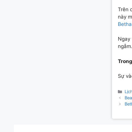
Trên 
này m
Betha
Ngay 
ngẫm
Trong
Sự và
Cat
Lịc
Post
Bea
navigat
Bet