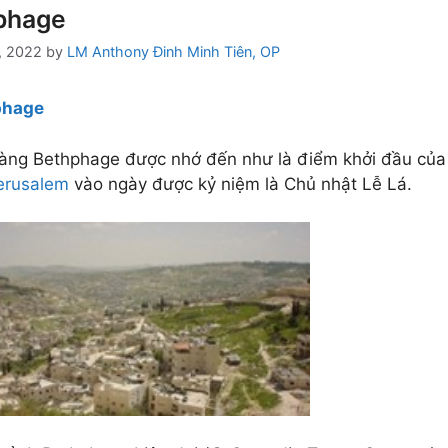
phage
, 2022
by
LM Anthony Đinh Minh Tiên, OP
phage
làng Bethphage được nhớ đến như là điểm khởi đầu củ
erusalem
vào ngày được kỷ niệm là Chủ nhật Lễ Lá.