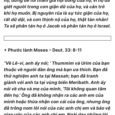
họ, đừng để tôi tham gia hội đồng của họ, vì họ đã
giết người trong cơn giận dữ của họ, và cản trở
khi họ muốn. Bị nguyền rủa là sự tức giận của họ,
rất dữ dội, và cơn thịnh nộ của họ, thật tàn nhẫn!
Ta sẽ phân tán họ ở Jacob và phân tán họ ở Israel.
+ Phước lành Moses – Deut. 33: 8-11
“Về Lê-vi, anh ấy nói; ‘ Thu
m
mim và U
r
im của bạn
thuộc về người đàn ông mà bạn ưa thích. Bạn đã
thử nghiệm anh ta tại Massah; bạn đã tranh
giành với anh ta tại vùng biển Meribath. Anh ấy
nói về cha và mẹ của mình, ‘Tôi không quan tâm
đến họ.’ Ông đã không nhận ra các anh em của
mình hoặc thừa nhận con cái của ông, nhưng ông
đã trông nom lời nói của các anh chị em và bảo vệ
giao ước của các anh chị em. Ngài dạy những lời