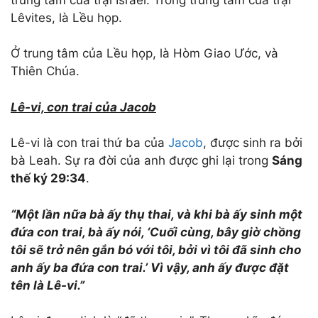
Lêvites, là Lều họp.
Ở trung tâm của Lều họp, là Hòm Giao Ước, và
Thiên Chúa.
Lê-vi, con trai của Jacob
Lê-vi là con trai thứ ba của
Jacob
, được sinh ra bởi
bà Leah. Sự ra đời của anh được ghi lại trong
Sáng
thế ký 29:34
.
“Một lần nữa
bà
ấy thụ thai, và khi
bà
ấy sinh một
đứa con trai,
bà
ấy nói,
‘C
uối cùng
,
b
ây giờ chồng
tôi sẽ trở nên gắn bó với tôi, bởi vì tôi đã sinh cho
anh ấy ba đứa con trai.’ Vì vậy, anh ấy được đặt
tên là Lê-vi.
”