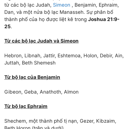
từ các bộ lạc Judah,
Simeon
, Benjamin, Ephraim,
Dan, và một nửa bộ lạc Manasseh. Sự phân bổ
thành phố của họ được liệt kê trong
Joshua 21:9-
25
.
Từ các bộ lạc Judah và Simeon
Hebron, Libnah, Jattir, Eshtemoa, Holon, Debir, Ain,
Juttah, Beth Shemesh
Từ bộ lạc của Benjamin
Gibeon, Geba, Anathoth, Almon
Từ bộ lạc Ephraim
Shechem, một thành phố tị nạn, Gezer, Kibzaim,
Beth Horon (trên và dưới)