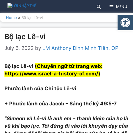
Skip
MENU
to
Open
content
Home
»
Bộ lạc Lê-vi
Bộ lạc Lê-vi
July 6, 2022
by
LM Anthony Đinh Minh Tiên, OP
Bộ lạc Lê-vi
(Chuyển ngữ từ trang web:
https://www.israel-a-history-of.com/)
Phước lành của Chi tộc Lê-vi
+ Phước lành của Jacob – Sáng thế ký 49:5-7
“Simeon và Lê-vi là anh em – thanh kiếm của họ là
vũ khí bạo lực. Tôi đừng đi vào lời khuyên dạy của