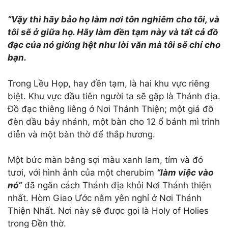
“Vậy thì hãy bảo họ làm nơi tôn nghiêm cho tôi, và
tôi sẽ ở giữa họ. Hãy làm đền tạm này và tất cả đồ
đạc của nó giống hệt như
lời
văn mà tôi sẽ chỉ cho
bạn.
Trong Lều Họp, hay đền tạm, là hai khu vực riêng
biệt. Khu vực đầu tiên người ta sẽ gặp là Thánh địa.
Đồ đạc thiêng liêng ở Nơi Thánh Thiện; một giá đỡ
đèn dầu bảy nhánh, một bàn cho 12 ổ bánh mì trình
diễn và một bàn thờ để thắp hương.
Một bức màn bằng sợi màu xanh lam, tím và đỏ
tươi, với hình ảnh của một cherubim
“làm việc vào
nó”
đã ngăn cách Thánh địa khỏi Nơi Thánh thiện
nhất. Hòm Giao Ước nằm yên nghỉ ở Nơi Thánh
Thiện Nhất. Nơi này sẽ được gọi là Holy of Holies
trong Đền thờ.