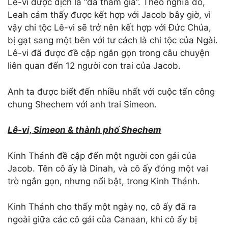
Lê-vi được dịch là “đã tham gia”. Theo nghĩa đó,
Leah cảm thấy được kết hợp với Jacob bây giờ, vì
vậy chi tộc Lê-vi sẽ trở nên kết hợp với Đức Chúa,
bị gạt sang một bên với tư cách là chi tộc của Ngài.
Lê-vi đã được đề cập ngắn gọn trong câu chuyện
liên quan đến 12 người con trai của Jacob.
Anh ta được biết đến nhiều nhất với cuộc tấn công
chung Shechem với anh trai Simeon.
Lê-vi, Simeon &
thành phố Shechem
Kinh Thánh đề cập đến một người con gái của
Jacob. Tên cô ấy là Dinah, và cô ấy đóng một vai
trò ngắn gọn, nhưng nổi bật, trong Kinh Thánh.
Kinh Thánh cho thấy một ngày nọ, cô ấy đã ra
ngoài giữa các cô gái của Canaan, khi cô ấy bị