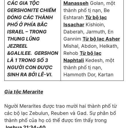
CÁC GIA TỘC
Manasseh
Golan, một
GERSHONITE CHIẾM
thành phố tị nạn, Be
ĐÓNG CÁC THÀNH
Eshtarah
Từ bộ lạc
PHỐ Ở PHÍA BẮC
Issachar
Kishioin,
ISRAEL – TRONG
Daberah, Jarmuth, En
THUNG LŨNG
Gannim
Từ bộ lạc Asher
JEZREEL
Mishal, Abdon, Helkath,
&GALILEE. GERSHON
Rehob
Từ bộ lạc
LÀ 1 TRONG SỐ 3
Naphtali
Kedesh, một
NGƯỜI CON ĐƯỢC
thành phố tị nạn,
SINH RA BỞI LÊ-VI.
Hammoth Dor, Kartan
Gia tộc Merarite
Người Merarites được trao mười hai thành phố từ
các bộ lạc Zebulun, Reuben và Gad. Sự phân bổ
thành phố của họ có thể được tìm thấy trong
Joshua 21:34-40
.