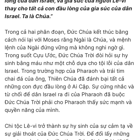
lòng của dân Israel, và gia súc của người Lê-vi
thay cho tất cả con đầu lòng của gia súc của dân
Israel. Ta là Chúa.”
Trong cả hai phân đoạn, Đức Chúa kết thúc bằng
cách nói lại với Moses rằng Ngài là Chúa, và mệnh
lệnh của Ngài đứng vững mà không nghi ngờ gì.
Trong suốt Cựu Ước, Đức Chúa Trời đòi hỏi sự hy
sinh bằng máu như một chỗ dựa cho tội lỗi của dân
Israel. Trong trường hợp của Pharaoh và trái tim
chai đá của ông, Thiên Chúa đã đánh bại tất cả
những con đực đầu lòng ở Ai Cập. Sự cứng nhắc và
từ chối để dân Israel ra đi của Pharaoh đã buộc
Đức Chúa Trời phải cho Pharaoh thấy sức mạnh và
quyền năng của mình.
Chi tộc Lê-vi trở thành sự hy sinh của sự cảm tạ về
sự giải thoát của Đức Chúa Trời. Để đổi lấy những