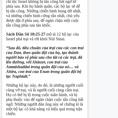
chi tộc Israel không bị tấn công bất ngờ từ
phía sau. Khi họ hành quân, các bộ lạc sẽ dễ
bị tấn công. Những chiến binh hung dữ nhất,
và những chiến binh cứng rắn nhất, chủ yếu
được đặt ở phía sau, để ngăn chặn một cuộc
tấn công phía sau tàn khốc.
Sách Dân Số 10:25-27
mô tả 12 bộ lạc của
Israel phá trại và rời khỏi Núi Sinai.
“Sau đó, tiêu chuẩn của trại của các con trai
của Dan, theo quân đội của họ, tạo thành
người bảo vệ phía sau cho tất cả các trại, đã
lên đường, với Ahiezer, con trai của
Ammishaddai trong quân đội của nó… và
Ahira, con trai của Enan trong quân đội bộ
lạc Naphtali.”
Những bộ lạc này, do đó, là những người cuối
cùng vỡ trại, và là người cuối cùng cắm trại.
Họ có thể bị lộ trong cuộc tuần hành, và bị
phụ thuộc vào để ngăn chặn cuộc tấn công bất
ngờ. Những người đàn ông này sẽ chứng tỏ là
một bộ lạc có khả năng và hiệu quả trong trận
chiến.