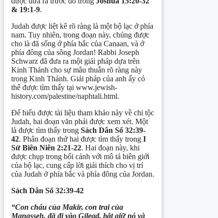
được đưa ra trước đó trong
Joshua 15:20-32
&
19:1-9
.
Judah được liệt kê rõ ràng là một bộ lạc ở phía
nam. Tuy nhiên, trong đoạn này, chúng được
cho là đã sống ở phía bắc của Canaan, và ở
phía đông của sông Jordan! Rabbi Joseph
Schwarz đã đưa ra một giải pháp dựa trên
Kinh Thánh cho sự mâu thuẫn rõ ràng này
trong Kinh Thánh. Giải pháp của anh ấy có
thể được tìm thấy tại www.jewish-
history.com/palestine/naphtali.html.
Để hiểu được tài liệu tham khảo này về chi tộc
Judah, hai đoạn văn phải được xem xét. Một
là được tìm thấy trong
Sách Dân Số 32:39-
42
. Phân đoạn thứ hai được tìm thấy trong
I
Sử Biên Niên 2:21-22
. Hai đoạn này, khi
được chụp trong bối cảnh với mô tả biên giới
của bộ lạc, cung cấp lời giải thích cho vị trí
của Judah ở phía bắc và phía đông của Jordan.
Sách Dân Số 32:39-42
“Con cháu của Makir, con trai của
Manasseh, đã đi vào Gilead, bắt giữ nó và