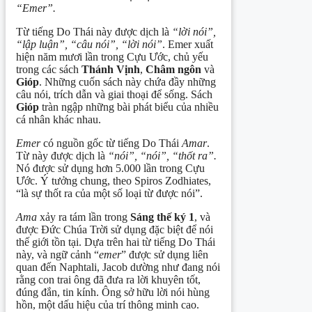
“Emer”.
Từ tiếng Do Thái này được dịch là
“lời nói”,
“lập luận”, “câu nói”, “lời nói”
. Emer xuất
hiện năm mươi lần trong Cựu Ước, chủ yếu
trong các sách
T
hánh Vịnh
,
Châm ngôn
và
Gióp
. Những cuốn sách này chứa đầy những
câu nói, trích dẫn và giai thoại để sống. Sách
Gióp
tràn ngập những bài phát biểu của nhiều
cá nhân khác nhau.
Emer
có nguồn gốc từ tiếng Do Thái
Amar
.
Từ này được dịch là
“nói”, “nói”, “thốt ra”.
Nó được sử dụng hơn 5.000 lần trong Cựu
Ước. Ý tưởng chung, theo Spiros Zodhiates,
“là sự thốt ra của một số loại từ được nói”.
Ama
xảy ra tám lần trong
Sáng thế ký 1
, và
được Đức Chúa Trời sử dụng đặc biệt để nói
thế giới tồn tại. Dựa trên hai từ tiếng Do Thái
này, và ngữ cảnh “
emer
” được sử dụng liên
quan đến Naphtali, Jacob dường như đang nói
rằng con trai ông đã đưa ra lời khuyên tốt,
đúng đắn, tin kính. Ông sở hữu lời nói hùng
hồn, một dấu hiệu của trí thông minh cao.