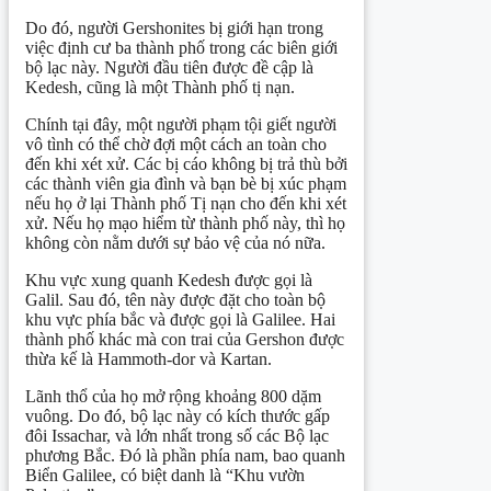
Do đó, người Gershonites bị giới hạn trong
việc định cư ba thành phố trong các biên giới
bộ lạc này. Người đầu tiên được đề cập là
Kedesh, cũng là một Thành phố tị nạn.
Chính tại đây, một người phạm tội giết người
vô tình có thể chờ đợi một cách an toàn cho
đến khi xét xử. Các bị cáo không bị trả thù bởi
các thành viên gia đình và bạn bè bị xúc phạm
nếu họ ở lại Thành phố Tị nạn cho đến khi xét
xử. Nếu họ mạo hiểm từ thành phố này, thì họ
không còn nằm dưới sự bảo vệ của nó nữa.
Khu vực xung quanh Kedesh được gọi là
Galil. Sau đó, tên này được đặt cho toàn bộ
khu vực phía bắc và được gọi là Galilee. Hai
thành phố khác mà con trai của Gershon được
thừa kế là Hammoth-dor và Kartan.
Lãnh thổ của họ mở rộng khoảng 800 dặm
vuông. Do đó, bộ lạc này có kích thước gấp
đôi Issachar, và lớn nhất trong số các Bộ lạc
phương Bắc. Đó là phần phía nam, bao quanh
Biển Galilee, có biệt danh là “Khu vườn