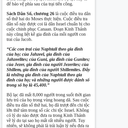
để bảo vệ phía sau của trại tiến công.
Sách Dân
Số
, chương
26
là cuộc điều tra dân
số thứ hai do Moses thực hiện. Cuộc điều tra
dân số này được coi là dân Israel chuẩn bị cho
cuộc chinh phục Canaan. Đoạn Kinh Thánh
này cũng liệt kê gia đình của mỗi người con
trai của Jacob.
“Các con trai của Naphtali theo gia đình
của họ; của Jahzeel, gia đình của
Jahzeelites; của Guni, gia đình của
G
unites;
của Jezer, gia đình của người Jezerites; của
Shillem, gia đình của người Shillemites. Đây
là những gia đình của Naphtali theo gia
đình của họ; và những người được đánh số
trong số họ là 45,400.”
Bộ lạc đã mất 8,000 người trong suốt thời gian
lưu trú của họ trong vùng hoang dã. Sau cuộc
điều tra dân số thứ hai, họ đã trượt đến chi tộc
lớn thứ tám trong số các chi tộc Israel. Không
có lý do nào được đưa ra trong Kinh Thánh
về lý do tại sao họ mất rất nhiều người. Tuy
nhiên, sẽ không phải là trái luận lý nếu đưa ra