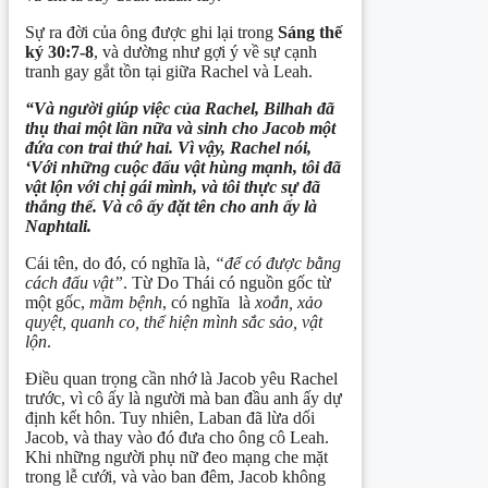
Sự ra đời của ông được ghi lại trong
Sáng thế
ký 30:7-8
, và dường như gợi ý về sự cạnh
tranh gay gắt tồn tại giữa Rachel và Leah.
“Và người giúp việc của Rachel, Bilhah đã
thụ thai một lần nữa và sinh cho Jacob một
đứa con trai thứ hai. Vì vậy, Rachel nói,
‘Với những cuộc đấu vật hùng mạnh, tôi đã
vật lộn với
chị
gái mình, và tôi thực sự đã
thắng thế. Và cô ấy đặt tên cho anh ấy là
Naphtali.
Cái tên, do đó, có nghĩa là,
“để có được bằng
cách đấu vật”
. Từ Do Thái có nguồn gốc từ
một gốc,
mầm bệnh
, có nghĩa là
xoắn, xảo
quyệt, quanh co, thể hiện mình sắc sảo, vật
lộn
.
Điều quan trọng cần nhớ là Jacob yêu Rachel
trước, vì cô ấy là người mà ban đầu anh ấy dự
định kết hôn. Tuy nhiên, Laban đã lừa dối
Jacob, và thay vào đó đưa cho ông cô Leah.
Khi những người phụ nữ đeo mạng che mặt
trong lễ cưới, và vào ban đêm, Jacob không