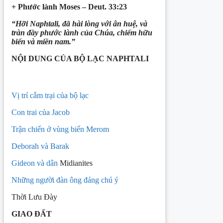
+ Phước lành Moses – Deut. 33:23
“Hỡi Naphtali, đã hài lòng với ân huệ, và
tràn đầy phước lành của Chúa, chiếm hữu
biển và miền nam.”
NỘI DUNG CỦA BỘ LẠC NAPHTALI
Vị trí cắm trại của bộ lạc
Con trai của Jacob
Trận chiến ở vùng biển Merom
Deborah và Barak
Gideon và dân
Midianites
Những người đàn ông đáng chú ý
Thời Lưu Đày
GIAO ĐẤT