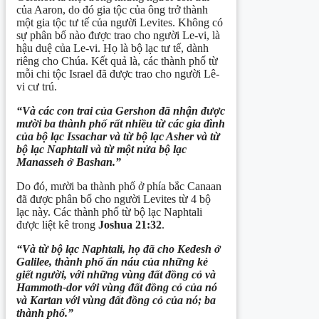
của Aaron, do đó gia tộc của ông trở thành
một gia tộc tư tế của người Levites. Không có
sự phân bổ nào được trao cho người Le-vi, là
hậu duệ của Le-vi. Họ là bộ lạc tư tế, dành
riêng cho Chúa. Kết quả là, các thành phố từ
mỗi chi tộc Israel đã được trao cho người Lê-
vi cư trú.
“Và các con trai của Gershon đã nhận được
mười ba thành phố rất nhiều từ các gia đình
của bộ lạc Issachar và từ bộ lạc Asher và từ
bộ lạc Naphtali và từ một nửa bộ lạc
Manasseh ở Bashan.”
Do đó, mười ba thành phố ở phía bắc Canaan
đã được phân bổ cho người Levites từ 4 bộ
lạc này. Các thành phố từ bộ lạc Naphtali
được liệt kê trong
Joshua 21:32
.
“Và từ bộ lạc Naphtali, họ đã cho Kedesh ở
Galilee, thành phố ẩn náu của
những kẻ
giết
người, với những vùng đất đồng cỏ và
Hammoth-dor với vùng đất đồng cỏ của nó
và Kartan với vùng đất đồng cỏ của nó; ba
thành phố.”