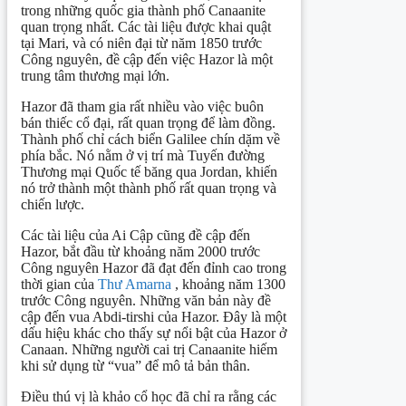
trong những quốc gia thành phố Canaanite
quan trọng nhất. Các tài liệu được khai quật
tại Mari, và có niên đại từ năm 1850 trước
Công nguyên, đề cập đến việc Hazor là một
trung tâm thương mại lớn.
Hazor đã tham gia rất nhiều vào việc buôn
bán thiếc cổ đại, rất quan trọng để làm đồng.
Thành phố chỉ cách biển Galilee chín dặm về
phía bắc. Nó nằm ở vị trí mà Tuyến đường
Thương mại Quốc tế băng qua Jordan, khiến
nó trở thành một thành phố rất quan trọng và
chiến lược.
Các tài liệu của Ai Cập cũng đề cập đến
Hazor, bắt đầu từ khoảng năm 2000 trước
Công nguyên Hazor đã đạt đến đỉnh cao trong
thời gian của
Thư Amarna
, khoảng năm 1300
trước Công nguyên. Những văn bản này đề
cập đến vua Abdi-tirshi của Hazor. Đây là một
dấu hiệu khác cho thấy sự nổi bật của Hazor ở
Canaan. Những người cai trị Canaanite hiếm
khi sử dụng từ “vua” để mô tả bản thân.
Điều thú vị là khảo cổ học đã chỉ ra rằng các