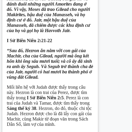
đánh đuổi những người Amorite
s
đang ở
đó. Vì vậy, Moses đã trao Gilead cho người
Makirites, hậu duệ của Manasseh, và họ
định cư ở đó. Jair, một hậu duệ của
Manasseh, đã chiếm được các khu định cư
của họ và gọi họ là Havvoth Jair.
I Sử Biên Niên 2:21-22
“Sau đó, Hezron
ăn nằm với
con gái của
Machir, cha của Gilead, người mà ông kết
hôn khi ông sáu mươi tuổi; và cô ấy đã sinh
ra anh ấy Segub. Và Segub trở thành cha đẻ
của Jair, người có hai mươi ba thành phố ở
vùng đất Gilead.
Mối liên hệ với Judah được thấy trong câu
này. Hezron là con trai của Perez, được tìm
thấy trong
I
Sử Biên Niên
2:5
. Perez là con
trai của Judah và Tamar, được tìm thấy trong
Sáng thế ký 38
. Hezron, do đó, thuộc chi tộc
Judah. Hezron được cho là đã lấy con gái của
Machir, cùng Makir từ đoạn văn trong Sách
Dân Số, làm vợ của mình.