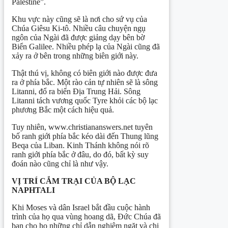
Palestine”.
Khu vực này cũng sẽ là nơi cho sứ vụ của
Chúa Giêsu Ki-tô. Nhiều câu chuyện ngụ
ngôn của Ngài đã được giảng dạy bên bờ
Biển Galilee. Nhiều phép lạ của Ngài cũng đã
xảy ra ở bên trong những biên giới này.
Thật thú vị, không có biên giới nào được đưa
ra ở phía bắc. Một rào cản tự nhiên sẽ là sông
Litanni, đổ ra biển Địa Trung Hải. Sông
Litanni tách vương quốc Tyre khỏi các bộ lạc
phương Bắc một cách hiệu quả.
Tuy nhiên, www.christiananswers.net tuyên
bố ranh giới phía bắc kéo dài đến Thung lũng
Beqa của Liban. Kinh Thánh không nói rõ
ranh giới phía bắc ở đâu, do đó, bất kỳ suy
đoán nào cũng chỉ là như vậy.
VỊ TRÍ CẮM TRẠI CỦA
BỘ LẠC
NAPHTALI
Khi Moses và dân Israel bắt đầu cuộc hành
trình của họ qua vùng hoang dã, Đức Chúa đã
ban cho họ những chỉ dẫn nghiêm ngặt và chi