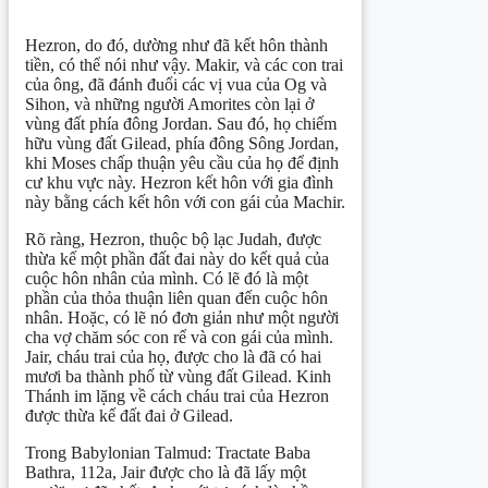
Hezron, do đó, dường như đã kết hôn thành
tiền, có thể nói như vậy. Makir, và các con trai
của ông, đã đánh đuổi các vị vua của Og và
Sihon, và những người Amorites còn lại ở
vùng đất phía đông Jordan. Sau đó, họ chiếm
hữu vùng đất Gilead, phía đông Sông Jordan,
khi Moses chấp thuận yêu cầu của họ để định
cư khu vực này. Hezron kết hôn với gia đình
này bằng cách kết hôn với con gái của Machir.
Rõ ràng, Hezron, thuộc bộ lạc Judah, được
thừa kế một phần đất đai này do kết quả của
cuộc hôn nhân của mình. Có lẽ đó là một
phần của thỏa thuận liên quan đến cuộc hôn
nhân. Hoặc, có lẽ nó đơn giản như một người
cha vợ chăm sóc con rể và con gái của mình.
Jair, cháu trai của họ, được cho là đã có hai
mươi ba thành phố từ vùng đất Gilead. Kinh
Thánh im lặng về cách cháu trai của Hezron
được thừa kế đất đai ở Gilead.
Trong Babylonian Talmud: Tractate Baba
Bathra, 112a, Jair được cho là đã lấy một