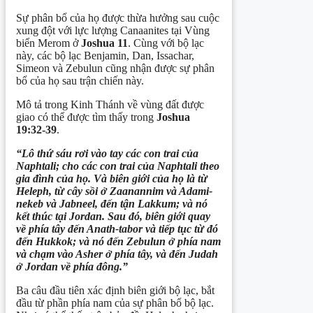
Sự phân bổ của họ được thừa hưởng sau cuộc
xung đột với lực lượng Canaanites tại Vùng
biển Merom ở
Joshua 11
. Cùng với bộ lạc
này, các bộ lạc Benjamin, Dan, Issachar,
Simeon và Zebulun cũng nhận được sự phân
bổ của họ sau trận chiến này.
Mô tả trong Kinh Thánh về vùng đất được
giao có thể được tìm thấy trong
Joshua
19:32-39
.
“Lô thứ sáu rơi vào tay các con trai của
Naphtali; cho các con trai của Naphtali theo
gia đình của họ. Và biên giới của họ là từ
Heleph, từ cây sồi ở Zaanannim và Adami-
nekeb và Jabneel, đến tận Lakkum; và nó
kết thúc tại Jordan. Sau đó, biên giới quay
về phía tây đến Anath-tabor và tiếp tục từ đó
đến Hukkok; và nó đến Zebulun ở phía nam
và chạm vào Asher ở phía tây, và đến Judah
ở Jordan về phía đông.”
Ba câu đầu tiên xác định biên giới bộ lạc, bắt
đầu từ phần phía nam của sự phân bổ bộ lạc.