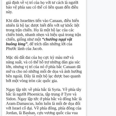
giả định về vị trí của họ với tư cách là người
bảo vệ phía sau có thể có liên quan đến điều
này.
Khi dân Israelites tiến vào Canaan, điều hiển
nhiên là bộ lạc được biết đến với sự khốc liệt
trong trận chiến. Họ là một bộ lạc của các
chiến binh, nhanh nhẹn và hiệu quả trong trận
chiến, giống như một
“chướng ngại vật
buông lỏng”
, để trích dẫn những lời của
Phước lành của Jacob.
Mặc dù đất đai của họ cực kỳ màu mỡ và
năng suất, và có thể hỗ trợ những đàn gia súc
lớn, nhưng vị trí của nó ở phía bắc Canaan đã
mở ra cho nó những mối đe dọa và ảnh hưởng
bên ngoài. Đây là một bộ lạc được bao quanh
bởi một vòng tròn các quốc gia.
Ngay lập tức về phía bắc là Syria. Về phía tây
bắc là người Phoenicia, tập trung ở Tyre và
Sidon. Ngay lập tức ở phía bắc và đông bắc là
Aram-Damascus, luôn luôn là mối đe dọa đối
với Israel cổ đại. Về phía đông, phía đông của
Jordan, là Bashan, cựu vương quốc của vua