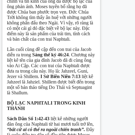
chính và tin kính của ông đã được bộ lạc của
ông phản ánh. Moses tuyên bố rằng họ đã
được Chúa ban phước trọn vẹn. Đức Chúa
Trời không tìm thấy ân huệ với những người
không phấn đấu theo Ngài. Vì vậy, rõ ràng là
có một cái gì đó đặc biệt về bộ lạc này. Đặc
điểm này là sản phẩm của trái tim, tính cách
và bản chất của con trai Naphtali.
Lần cuối cùng đề cập đến con trai của Jacob
diễn ra trong
Sáng thế ký 46:24
. Chương này
liệt kê tên của gia đình Jacob đã đi cùng ông
vào Ai Cập. Các con trai của Naphtali được
đưa ra trong câu này. Họ là: Jahzeel, Guni,
Jezer và Shillem.
I
Sử Biên Niên
7:13
liệt kê
Jahzeel là Jahziel. Shillem được biết đến trong
một số bản thảo tiếng Do Thái và Septuagint
là Shallum.
BỘ LẠC NAPHTALI TRONG KINH
THÁNH
Sách Dân Số 1:42-43
liệt kê những người
đàn ông của Naphtali từ hai mươi tuổi trở lên,
“bất cứ ai có thể ra ngoài chiến tranh”.
Đây
là cuộc điều tra dân số đầu tiên được Moses