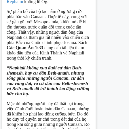
Rephaim
khổng lồ Og.
Sự phân bổ của bộ lạc nằm ở ngưỡng cửa
phía bắc vào Canaan. Thực tế này, cùng với
sự gần gũi với Mesopotamia, khiến nó dễ bị
tổn thương trước quân đội trong cuộc tấn
công. Thật vậy, những người đàn ông của
Naphtali đã tham gia rất nhiều vào chiến dịch
phía Bắc của Cuộc chinh phục Joshua. Sách
Các
Q
uan
Án
1:33
cung cấp tài liệu tham
khảo đầu tiên của Kinh Thánh về Naphtali
trong thời kỳ chiến tranh.
“Naphtali không xua đuổi cư dân Beth-
shemesh, hay cư dân Beth-anath, nhưng
sống giữa những người Canaan, cư dân
của vùng đất; và cư dân của Beth-shemesh
và Beth-anath đã trở thành lao động cưỡng
bức
cho
họ.
Mặc dù những người này đã thất bại trong
việc đánh đuổi hoàn toàn dân Canaan, nhưng
đã khiến họ phải lao động cưỡng bức. Do đó,
họ duy trì quyền tự chủ trong đất đai của họ
trong khi sống giữa những người Canaan. Rõ