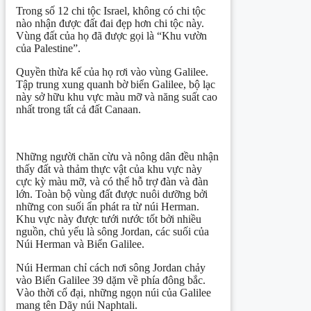
Trong số 12 chi tộc Israel, không có chi tộc
nào nhận được đất đai đẹp hơn chi tộc này.
Vùng đất của họ đã được gọi là “Khu vườn
của Palestine”.
Quyền thừa kế của họ rơi vào vùng Galilee.
Tập trung xung quanh bờ biển Galilee, bộ lạc
này sở hữu khu vực màu mỡ và năng suất cao
nhất trong tất cả đất Canaan.
Những người chăn cừu và nông dân đều nhận
thấy đất và thảm thực vật của khu vực này
cực kỳ màu mỡ, và có thể hỗ trợ đàn và đàn
lớn. Toàn bộ vùng đất được nuôi dưỡng bởi
những con suối ẩn phát ra từ núi Herman.
Khu vực này được tưới nước tốt bởi nhiều
nguồn, chủ yếu là sông Jordan, các suối của
Núi Herman và Biển Galilee.
Núi Herman chỉ cách nơi sông Jordan chảy
vào Biển Galilee 39 dặm về phía đông bắc.
Vào thời cổ đại, những ngọn núi của Galilee
mang tên Dãy núi Naphtali.