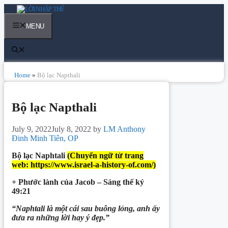
Skip
to
content
MENU
Home
»
Bộ lạc Napthali
Bộ lạc Napthali
July 9, 2022
July 8, 2022
by
LM Anthony
Đinh Minh Tiên, OP
Bộ lạc Naphtali
(Chuyển ngữ từ trang
web: https://www.israel-a-history-of.com/)
+ Phước lành của Jacob – Sáng thế ký
49:21
“Naphtali là một cái sau buông lỏng, anh ấy
đưa ra những lời hay ý đẹp.”