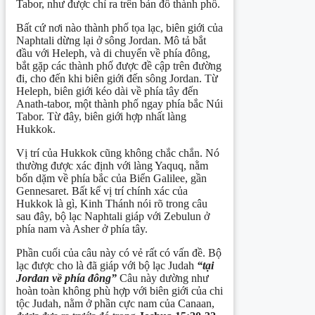
Tabor, như được chỉ ra trên bản đồ thành phố.
Bất cứ nơi nào thành phố tọa lạc, biên giới của
Naphtali dừng lại ở sông Jordan. Mô tả bắt
đầu với Heleph, và di chuyển về phía đông,
bắt gặp các thành phố được đề cập trên đường
đi, cho đến khi biên giới đến sông Jordan. Từ
Heleph, biên giới kéo dài về phía tây đến
Anath-tabor, một thành phố ngay phía bắc Núi
Tabor. Từ đây, biên giới hợp nhất làng
Hukkok.
Vị trí của Hukkok cũng không chắc chắn. Nó
thường được xác định với làng Yaquq, nằm
bốn dặm về phía bắc của Biển Galilee, gần
Gennesaret. Bất kể vị trí chính xác của
Hukkok là gì, Kinh Thánh nói rõ trong câu
sau đây, bộ lạc Naphtali giáp với Zebulun ở
phía nam và Asher ở phía tây.
Phần cuối của câu này có vẻ rất có vấn đề. Bộ
lạc được cho là đã giáp với bộ lạc Judah
“tại
Jordan về phía đông”
Câu này dường như
hoàn toàn không phù hợp với biên giới của chi
tộc Judah, nằm ở phần cực nam của Canaan,