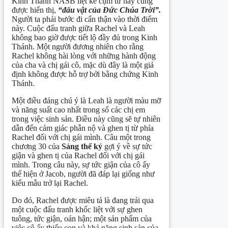
Kinh Thánh NASB liệt kê cụm từ này cũng
được hiển thị,
“đấu vật của Đức Chúa Trời”.
Người ta phải bước đi cẩn thận vào thời điểm
này. Cuộc đấu tranh giữa Rachel và Leah
không bao giờ được tiết lộ đầy đủ trong Kinh
Thánh. Một người đương nhiên cho rằng
Rachel không hài lòng với những hành động
của cha và chị gái cô, mặc dù đây là một giả
định không được hỗ trợ bởi bằng chứng Kinh
Thánh.
Một điều đáng chú ý là Leah là người màu mỡ
và năng suất cao nhất trong số các chị em
trong việc sinh sản. Điều này cũng sẽ tự nhiên
dẫn đến cảm giác phẫn nộ và ghen tị từ phía
Rachel đối với chị gái mình. Câu một trong
chương 30 của
Sáng thế ký
gợi ý về sự tức
giận và ghen tị của Rachel đối với chị gái
mình. Trong câu này, sự tức giận của cô ấy
thể hiện ở Jacob, người đã đáp lại giống như
kiểu mẫu trở lại Rachel.
Do đó, Rachel được miêu tả là đang trải qua
một cuộc đấu tranh khốc liệt với sự ghen
tuông, tức giận, oán hận; một sản phẩm của
việc cô ấy thiếu con và khả năng sinh sản của