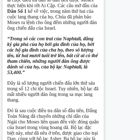
thực hiện khi rời Ai Cập. Các câu mở đầu của
Dân
Số 1
kể về việc, trong năm thứ hai của
cuộc lang thang của họ, Chúa đã phán bảo
Moses ra lệnh cho ông đếm những người đàn
ông chiến đấu của Israel.
“Trong số các con trai của Naphtali, đăng
ký gia phả của họ bởi gia đình của họ, bởi
các hộ gia đình của cha họ, theo số lượng
tên, từ hai mươi tuổi trở lên, bất cứ ai có thể
tham chiến, những người đàn ông được
đánh số của họ, của bộ lạc Naphtali, là
53,400.”
Đây là số lượng người chiến đấu lớn thứ sáu
trong số 12 chi tộc Israel. Tuy nhiên, bộ lạc đã
mất nhiều người đàn ông trong sa mạc lang
thang.
Đó là sau cuộc điều tra dân số đầu tiên, Đấng
Toàn Năng đã chuyển những chỉ dẫn của
Ngài cho Moses liên quan đến việc đóng quân
của Israel trong vùng hoang dã. Bộ lạc đặc
biệt này, như đã nêu ở trên, được giao cho trại
Dan, cùng với bộ lạc Asher. Ba bộ lạc này là