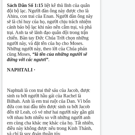
Sách Dân Số 1:15
liệt kê thủ lĩnh của quân
đội bộ lạc. Người đàn ông này được cho là
Ahira, con trai của Enan. Người đàn ông này
sẽ là chỉ huy của họ, người chịu trách nhiệm
cảnh báo bộ lạc khi nào nên cắm trại, và phá
trại. Anh ta sẽ lãnh đạo quân đội trong trận
chiến. Bàn tay Đức Chúa Trời chọn những
người này, và đặt tên của họ cho Moses.
Những người này, theo lời của Chúa phán
cùng Moses,
“là tên của những người sẽ
đứng với các ngươi”
.
NAPHTALI ·
Naphtali là con trai thứ sáu của Jacob, được
sinh ra bởi người hầu gái của Rachel là
Bilhah. Anh là em trai ruột của Dan. Vì bốn
đứa con trai đầu tiên được sinh ra bởi Jacob
đến từ Leah, có vẻ như hai người này gần gũi
với nhau hơn nhiều so với những người anh
em cùng cha khác mẹ khác của họ. Tất nhiên,
điều này không được nêu trong Kinh Thánh,
và chỉ là suy đoán thuần túy.