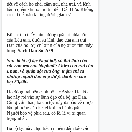
tiết về cách họ phải cắm trại, phá trại, và lệnh
hành quân khi họ lưu trú đến Đất Hứa. Không
có chi tiết nào không được giám sát.
Bộ lạc tìm thấy mình đóng quân ở phía bắc
của Lều tạm, dưới sự lãnh đạo của anh trai
Dan của họ. Sự chỉ định của họ được tìm thấy
trong
Sách Dân Số 2:29
.
Sau đó là bộ lạc Naphtali, và thủ lĩnh của
các con trai của Naphtali; Ahira con trai của
Enan, và quân đội của ông, thậm chí cả
những người đàn ông được đánh số của
họ: 53,400.
Họ đóng trại bên cạnh bộ lạc Asher. Hai bộ
lạc này rơi vào sự lãnh đạo của bộ lạc Dan.
Cùng với nhau, ba chi tộc này đã bảo vệ được
hậu phương của Israel khi họ hành quân.
Người bảo vệ phía sau, có lẽ, là vị trí quan
trọng nhất.
Ba bộ lạc này chịu trách nhiệm đảm bảo các