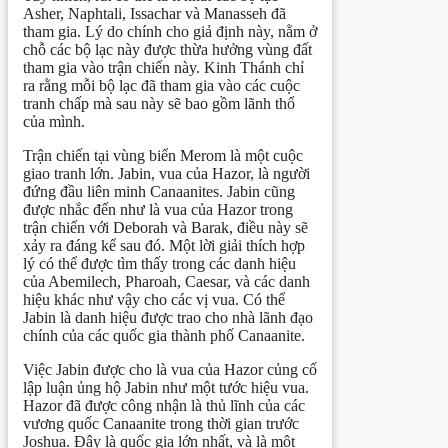
Asher, Naphtali, Issachar và Manasseh đã
tham gia. Lý do chính cho giả định này, nằm ở
chỗ các bộ lạc này được thừa hưởng vùng đất
tham gia vào trận chiến này. Kinh Thánh chỉ
ra rằng mỗi bộ lạc đã tham gia vào các cuộc
tranh chấp mà sau này sẽ bao gồm lãnh thổ
của mình.
Trận chiến tại vùng biển Merom là một cuộc
giao tranh lớn. Jabin, vua của Hazor, là người
đứng đầu liên minh Canaanites. Jabin cũng
được nhắc đến như là vua của Hazor trong
trận chiến với Deborah và Barak, điều này sẽ
xảy ra đáng kể sau đó. Một lời giải thích hợp
lý có thể được tìm thấy trong các danh hiệu
của Abemilech, Pharoah, Caesar, và các danh
hiệu khác như vậy cho các vị vua. Có thể
Jabin là danh hiệu được trao cho nhà lãnh đạo
chính của các quốc gia thành phố Canaanite.
Việc Jabin được cho là vua của Hazor củng cố
lập luận ủng hộ Jabin như một tước hiệu vua.
Hazor đã được công nhận là thủ lĩnh của các
vương quốc Canaanite trong thời gian trước
Joshua. Đây là quốc gia lớn nhất, và là một