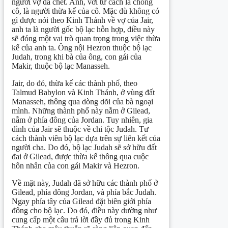
người vợ đã chết. Anh, với tư cách là chồng
cô, là người thừa kế của cô. Mặc dù không có
gì được nói theo Kinh Thánh về vợ của Jair,
anh ta là người gốc bộ lạc hỗn hợp, điều này
sẽ đóng một vai trò quan trọng trong việc thừa
kế của anh ta. Ông nội Hezron thuộc bộ lạc
Judah, trong khi bà của ông, con gái của
Makir, thuộc bộ lạc Manasseh.
Jair, do đó, thừa kế các thành phố, theo
Talmud Babylon và Kinh Thánh, ở vùng đất
Manasseh, thông qua dòng dõi của bà ngoại
mình. Những thành phố này nằm ở Gilead,
nằm ở phía đông của Jordan. Tuy nhiên, gia
đình của Jair sẽ thuộc về chi tộc Judah. Tư
cách thành viên bộ lạc dựa trên sự liên kết của
người cha. Do đó, bộ lạc Judah sẽ sở hữu đất
đai ở Gilead, được thừa kế thông qua cuộc
hôn nhân của con gái Makir và Hezron.
Về mặt này, Judah đã sở hữu các thành phố ở
Gilead, phía đông Jordan, và phía bắc Judah.
Ngay phía tây của Gilead đặt biên giới phía
đông cho bộ lạc. Do đó, điều này dường như
cung cấp một câu trả lời đầy đủ trong Kinh