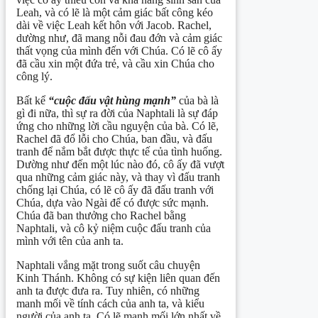
Leah, và có lẽ là một cảm giác bất công kéo
dài về việc Leah kết hôn với Jacob. Rachel,
dường như, đã mang nỗi đau đớn và cảm giác
thất vọng của mình đến với Chúa. Có lẽ cô ấy
đã cầu xin một đứa trẻ, và cầu xin Chúa cho
công lý.
Bất kể
“cuộc đấu vật hùng mạnh”
của bà là
gì đi nữa, thì sự ra đời của Naphtali là sự đáp
ứng cho những lời cầu nguyện của bà. Có lẽ,
Rachel đã đổ lỗi cho Chúa, ban đầu, và đấu
tranh để nắm bắt được thực tế của tình huống.
Dường như đến một lúc nào đó, cô ấy đã vượt
qua những cảm giác này, và thay vì đấu tranh
chống lại Chúa, có lẽ cô ấy đã đấu tranh với
Chúa, dựa vào Ngài để có được sức mạnh.
Chúa đã ban thưởng cho Rachel bằng
Naphtali, và cô kỷ niệm cuộc đấu tranh của
mình với tên của anh ta.
Naphtali vắng mặt trong suốt câu chuyện
Kinh Thánh. Không có sự kiện liên quan đến
anh ta được đưa ra. Tuy nhiên, có những
manh mối về tính cách của anh ta, và kiểu
người của anh ta. Có lẽ manh mối lớn nhất về