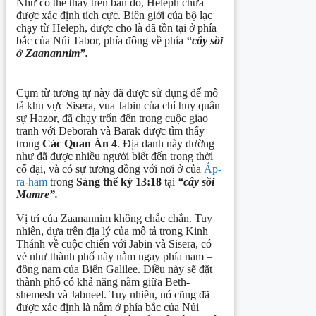
Như có thể thấy trên bản đồ, Heleph chưa
được xác định tích cực. Biên giới của bộ lạc
chạy từ Heleph, được cho là đã tồn tại ở phía
bắc của Núi Tabor, phía đông về phía
“cây sồi
ở Zaanannim”.
Cụm từ tương tự này đã được sử dụng để mô
tả khu vực Sisera, vua Jabin của chỉ huy quân
sự Hazor, đã chạy trốn đến trong cuộc giao
tranh với Deborah và Barak được tìm thấy
trong
Các Quan Án 4
. Địa danh này dường
như đã được nhiều người biết đến trong thời
cổ đại, và có sự tương đồng với nơi ở của
Áp-
ra-ham
trong
Sáng thế ký 13:18
tại
“cây sồi
M
amre”.
Vị trí của Zaanannim không chắc chắn. Tuy
nhiên, dựa trên địa lý của mô tả trong Kinh
Thánh về cuộc chiến với Jabin và Sisera, có
vẻ như thành phố này nằm ngay phía nam –
đông nam của Biển Galilee. Điều này sẽ đặt
thành phố có khả năng nằm giữa Beth-
shemesh và Jabneel. Tuy nhiên, nó cũng đã
được xác định là nằm ở phía bắc của Núi