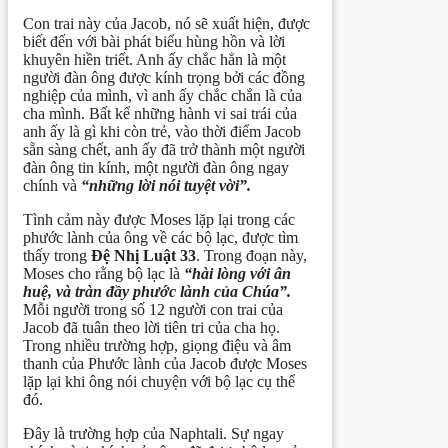
Con trai này của Jacob, nó sẽ xuất hiện, được
biết đến với bài phát biểu hùng hồn và lời
khuyên hiền triết. Anh ấy chắc hẳn là một
người đàn ông được kính trọng bởi các đồng
nghiệp của mình, vì anh ấy chắc chắn là của
cha mình. Bất kể những hành vi sai trái của
anh ấy là gì khi còn trẻ, vào thời điểm Jacob
sẵn sàng chết, anh ấy đã trở thành một người
đàn ông tin kính, một người đàn ông ngay
chính và
“những lời nói tuyệt vời”.
Tình cảm này được Moses lặp lại trong các
phước lành của ông về các bộ lạc, được tìm
thấy trong
Đệ Nhị Luật
33
. Trong đoạn này,
Moses cho rằng bộ lạc là
“hài lòng với ân
huệ, và tràn đầy phước lành của Chúa”.
Mỗi người trong số 12 người con trai của
Jacob đã tuân theo lời tiên tri của cha họ.
Trong nhiều trường hợp, giọng điệu và âm
thanh của Phước lành của Jacob được Moses
lặp lại khi ông nói chuyện với bộ lạc cụ thể
đó.
Đây là trường hợp của Naphtali. Sự ngay