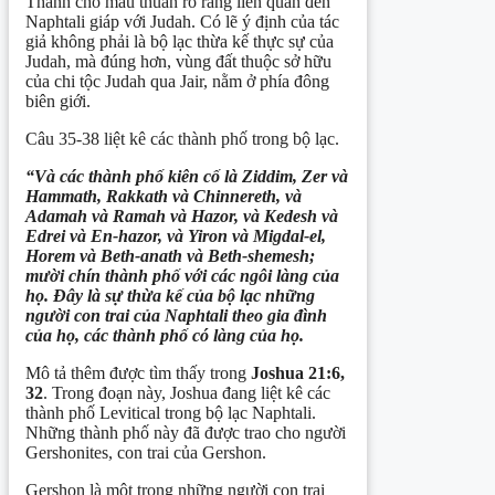
Thánh cho mâu thuẫn rõ ràng liên quan đến
Naphtali giáp với Judah. Có lẽ ý định của tác
giả không phải là bộ lạc thừa kế thực sự của
Judah, mà đúng hơn, vùng đất thuộc sở hữu
của chi tộc Judah qua Jair, nằm ở phía đông
biên giới.
Câu 35-38 liệt kê các thành phố trong bộ lạc.
“Và các thành phố kiên cố là Ziddim, Zer và
Hammath, Rakkath và Chinnereth, và
Adamah và Ramah và Hazor, và Kedesh và
Edrei và En-hazor, và Yiron và Migdal-el,
Horem và Beth-anath và Beth-shemesh;
mười chín thành phố với các ngôi làng của
họ. Đây là sự thừa kế của bộ lạc những
người con trai của Naphtali theo gia đình
của họ, các thành phố có làng của họ.
Mô tả thêm được tìm thấy trong
Joshua 21:6,
32
. Trong đoạn này, Joshua đang liệt kê các
thành phố Levitical trong bộ lạc Naphtali.
Những thành phố này đã được trao cho người
Gershonites, con trai của Gershon.
Gershon là một trong những người con trai