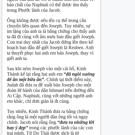
bản chất của Naphtali có thể được tìm thấy
trong Phước lành của Jacob.
Ông không được nêu tên cụ thể trong câu
chuyện liên quan đến Joseph. Tuy nhiên, sự
im lặng của anh ta là bằng chứng cho thấy anh
ta đã đi cùng với âm mưu ban đầu giết Joseph.
Con trai duy nhất của Jacob đứng lên theo kế
hoạch ban đầu để giết Joseph là Reuben. Anh
ta thuyết phục hai anh em bán Joseph, thay vì
giết anh ta.
Sau khi ném Joseph vào một cái hố, Kinh
Thánh kể lại rằng hai anh em
“đã ngồi xuống
để ăn một bữa ăn”
. Chính tại thời điểm này,
Judah đã đưa ra đề xuất bán Joseph cho một
đoàn lữ hành của dân Ishmael trên đường đến
Ai Cập. Naphtali, cùng với những người anh
em khác, chỉ đơn giản là đi cùng.
Tuy nhiên, Kinh Thánh đưa ra bằng chứng
rằng ông là một người đàn ông tốt và ngay
chính. Jacob nói rằng ông
“đưa ra những lời
hay ý đẹp”
trong các phước lành của các con
trai mình. Từ Do Thái được dịch là từ