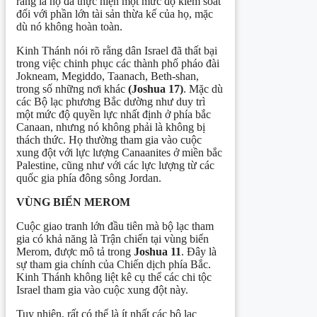
ràng là họ đã thực hiện một mức độ kiểm soát
đối với phần lớn tài sản thừa kế của họ, mặc
dù nó không hoàn toàn.
Kinh Thánh nói rõ rằng dân Israel đã thất bại
trong việc chinh phục các thành phố pháo đài
Jokneam, Megiddo, Taanach, Beth-shan,
trong số những nơi khác
(Joshua 17)
. Mặc dù
các Bộ lạc phương Bắc dường như duy trì
một mức độ quyền lực nhất định ở phía bắc
Canaan, nhưng nó không phải là không bị
thách thức. Họ thường tham gia vào cuộc
xung đột với lực lượng Canaanites ở miền bắc
Palestine, cũng như với các lực lượng từ các
quốc gia phía đông sông Jordan.
VÙNG BIỂN MEROM
Cuộc giao tranh lớn đầu tiên mà bộ lạc tham
gia có khả năng là Trận chiến tại vùng biển
Merom, được mô tả trong
Joshua 11
. Đây là
sự tham gia chính của Chiến dịch phía Bắc.
Kinh Thánh không liệt kê cụ thể các chi tộc
Israel tham gia vào cuộc xung đột này.
Tuy nhiên, rất có thể là ít nhất các bộ lạc