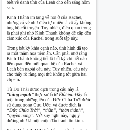
biết về danh tính của Leah cho đến sáng hôm
sau.
Kinh Thánh im lặng về nơi ở của Rachel,
nhưng có vẻ như điều tự nhiên là cô ấy không
ủng hộ cốt truyện. Tuy nhiên, điều quan trọng
là phải ghi nhớ Kinh Thánh không đề cập đến
cảm xúc của Rachel trong suốt tập này.
Trong bất kỳ khía cạnh nào, tình hình đã tạo
ra một thảm họa tiềm ẩn. Cần phải nhớ rằng
Kinh Thánh không tiết lộ bất kỳ chi tiết nào
liên quan đến mối quan hệ của Rachel và
Leah bên ngoài câu này. Tuy nhiên, câu này
cho thấy rõ ràng mọi thứ không tốt giữa hai
chị em.
Từ Do Thái được dịch trong câu này là
“hùng mạnh”
thực sự là từ
Êlôhim
. Đây là
một trong những tên của Đức Chúa Trời được
sử dụng trong Cựu Ước, và được dịch là
“Đức Chúa Trời”, “thần”, “thần thánh”,
“quyền năng”.
Với suy nghĩ này, ngụ ý
dường như là một cuộc đấu tranh tin kính.