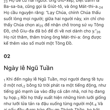
Họ đề cử hai người: ông Giô-xếp, biệt danh là
23
Ba-sa-ba, cũng gọi là Giút-tô, và ông Mát-thi-a.
24
Họ cầu nguyện rằng: “Lạy Chúa, chính Chúa thấu
suốt lòng mọi người; giữa hai người này, xin chỉ cho
thấy Chúa chọn ai
để nhận chỗ trong sứ vụ Tông
25
Đồ, chỗ Giu-đa đã bỏ để đi về nơi dành cho y.”
26
Họ rút thăm, thăm trúng ông Mát-thi-a: ông được
kể thêm vào số mười một Tông Đồ.
02
Ngày lễ Ngũ Tuần
Khi đến ngày lễ Ngũ Tuần, mọi người đang tề tựu
1
ở một nơi,
bỗng từ trời phát ra một tiếng động, như
2
tiếng gió mạnh ùa vào đầy cả căn nhà, nơi họ đang
tụ họp.
Rồi họ thấy xuất hiện những hình lưỡi giống
3
như lưỡi lửa tản ra đậu xuống từng người một.
Và
4
ai nấy đều được tràn đầy ơn Thánh Thần, họ bắt