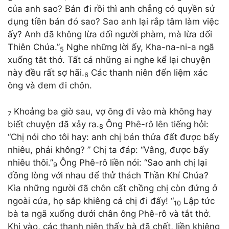
của anh sao? Bán đi rồi thì anh chẳng có quyền sử
dụng tiền bán đó sao? Sao anh lại rắp tâm làm việc
ấy? Anh đã không lừa dối người phàm, mà lừa dối
Thiên Chúa.”
Nghe những lời ấy, Kha-na-ni-a ngã
5
xuống tắt thở. Tất cả những ai nghe kể lại chuyện
này đều rất sợ hãi.
Các thanh niên đến liệm xác
6
ông và đem đi chôn.
Khoảng ba giờ sau, vợ ông đi vào mà không hay
7
biết chuyện đã xảy ra.
Ông Phê-rô lên tiếng hỏi:
8
“Chị nói cho tôi hay: anh chị bán thửa đất được bấy
nhiêu, phải không? ” Chị ta đáp: “Vâng, được bấy
nhiêu thôi.”
Ông Phê-rô liền nói: “Sao anh chị lại
9
đồng lòng với nhau để thử thách Thần Khí Chúa?
Kìa những người đã chôn cất chồng chị còn đứng ở
ngoài cửa, họ sắp khiêng cả chị đi đấy! “
Lập tức
10
bà ta ngã xuống dưới chân ông Phê-rô và tắt thở.
Khi vào, các thanh niên thấy bà đã chết, liền khiêng