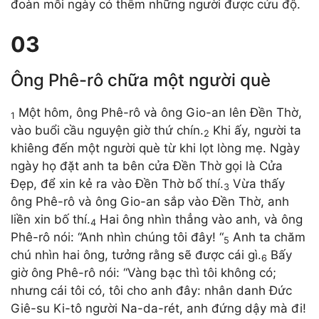
đoàn mỗi ngày có thêm những người được cứu độ.
03
Ông Phê-rô chữa một người què
Một hôm, ông Phê-rô và ông Gio-an lên Đền Thờ,
1
vào buổi cầu nguyện giờ thứ chín.
Khi ấy, người ta
2
khiêng đến một người què từ khi lọt lòng mẹ. Ngày
ngày họ đặt anh ta bên cửa Đền Thờ gọi là Cửa
Đẹp, để xin kẻ ra vào Đền Thờ bố thí.
Vừa thấy
3
ông Phê-rô và ông Gio-an sắp vào Đền Thờ, anh
liền xin bố thí.
Hai ông nhìn thẳng vào anh, và ông
4
Phê-rô nói: “Anh nhìn chúng tôi đây! “
Anh ta chăm
5
chú nhìn hai ông, tưởng rằng sẽ được cái gì.
Bấy
6
giờ ông Phê-rô nói: “Vàng bạc thì tôi không có;
nhưng cái tôi có, tôi cho anh đây: nhân danh Đức
Giê-su Ki-tô người Na-da-rét, anh đứng dậy mà đi!