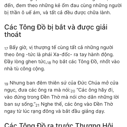
đến, đem theo những kẻ ốm đau cùng những người
bị thần ô uế ám, và tất cả đều được chữa lành.
Các Tông Đồ bị bắt và được giải
thoát
Bấy giờ, vị thượng tế cùng tất cả những người
17
theo ông -tức là phái Xa-đốc- ra tay hành động.
Đầy lòng ghen tức,
họ bắt các Tông Đồ, nhốt vào
18
nhà tù công cộng.
Nhưng ban đêm thiên sứ của Đức Chúa mở cửa
19
ngục, đưa các ông ra mà nói:
“Các ông hãy đi,
20
vào đứng trong Đền Thờ mà nói cho dân những lời
ban sự sống.”
Nghe thế, các ông vào Đền Thờ
21
ngay từ lúc rạng đông và bắt đầu giảng dạy.
Các Tông Đồ ra trước Thượng Hội