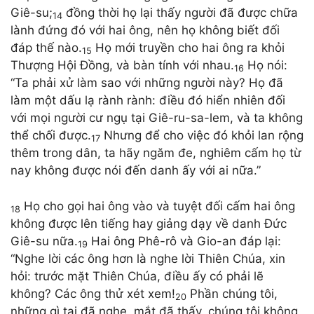
Giê-su;
đồng thời họ lại thấy người đã được chữa
14
lành đứng đó với hai ông, nên họ không biết đối
đáp thế nào.
Họ mới truyền cho hai ông ra khỏi
15
Thượng Hội Đồng, và bàn tính với nhau.
Họ nói:
16
“Ta phải xử làm sao với những người này? Họ đã
làm một dấu lạ rành rành: điều đó hiển nhiên đối
với mọi người cư ngụ tại Giê-ru-sa-lem, và ta không
thể chối được.
Nhưng để cho việc đó khỏi lan rộng
17
thêm trong dân, ta hãy ngăm đe, nghiêm cấm họ từ
nay không được nói đến danh ấy với ai nữa.”
Họ cho gọi hai ông vào và tuyệt đối cấm hai ông
18
không được lên tiếng hay giảng dạy về danh Đức
Giê-su nữa.
Hai ông Phê-rô và Gio-an đáp lại:
19
“Nghe lời các ông hơn là nghe lời Thiên Chúa, xin
hỏi: trước mặt Thiên Chúa, điều ấy có phải lẽ
không? Các ông thử xét xem!
Phần chúng tôi,
20
những gì tai đã nghe, mắt đã thấy, chúng tôi không