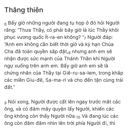
Thăng thiên
Bấy giờ những người đang tụ họp ở đó hỏi Người
6
rằng: “Thưa Thầy, có phải bây giờ là lúc Thầy khôi
phục vương quốc Ít-ra-en không? “
Người đáp:
7
“Anh em không cần biết thời giờ và kỳ hạn Chúa
Cha đã toàn quyền sắp đặt,
nhưng anh em sẽ
8
nhận được sức mạnh của Thánh Thần khi Người
ngự xuống trên anh em. Bấy giờ anh em sẽ là
chứng nhân của Thầy tại Giê-ru-sa-lem, trong khắp
các miền Giu-đê, Sa-ma-ri và cho đến tận cùng trái
đất.”
Nói xong, Người được cất lên ngay trước mắt các
9
ông, và có đám mây quyện lấy Người, khiến các
ông không còn thấy Người nữa.
Và đang lúc các
10
ông còn đăm đăm nhìn lên trời phía Người đi, thì