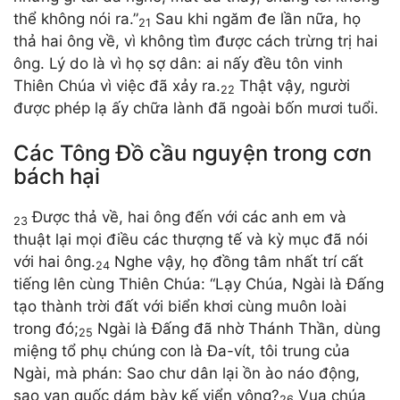
thể không nói ra.”
Sau khi ngăm đe lần nữa, họ
21
thả hai ông về, vì không tìm được cách trừng trị hai
ông. Lý do là vì họ sợ dân: ai nấy đều tôn vinh
Thiên Chúa vì việc đã xảy ra.
Thật vậy, người
22
được phép lạ ấy chữa lành đã ngoài bốn mươi tuổi.
Các Tông Đồ cầu nguyện trong cơn
bách hại
Được thả về, hai ông đến với các anh em và
23
thuật lại mọi điều các thượng tế và kỳ mục đã nói
với hai ông.
Nghe vậy, họ đồng tâm nhất trí cất
24
tiếng lên cùng Thiên Chúa: “Lạy Chúa, Ngài là Đấng
tạo thành trời đất với biển khơi cùng muôn loài
trong đó;
Ngài là Đấng đã nhờ Thánh Thần, dùng
25
miệng tổ phụ chúng con là Đa-vít, tôi trung của
Ngài, mà phán: Sao chư dân lại ồn ào náo động,
sao vạn quốc dám bày kế viển vông?
Vua chúa
26