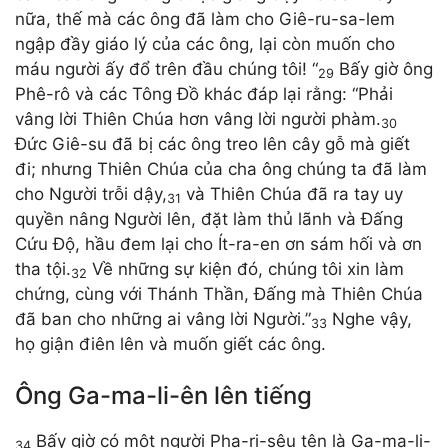
nữa, thế mà các ông đã làm cho Giê-ru-sa-lem
ngập đầy giáo lý của các ông, lại còn muốn cho
máu người ấy đổ trên đầu chúng tôi! “
Bấy giờ ông
29
Phê-rô và các Tông Đồ khác đáp lại rằng: “Phải
vâng lời Thiên Chúa hơn vâng lời người phàm.
30
Đức Giê-su đã bị các ông treo lên cây gỗ mà giết
đi; nhưng Thiên Chúa của cha ông chúng ta đã làm
cho Người trỗi dậy,
và Thiên Chúa đã ra tay uy
31
quyền nâng Người lên, đặt làm thủ lãnh và Đấng
Cứu Độ, hầu đem lại cho Ít-ra-en ơn sám hối và ơn
tha tội.
Về những sự kiện đó, chúng tôi xin làm
32
chứng, cùng với Thánh Thần, Đấng mà Thiên Chúa
đã ban cho những ai vâng lời Người.”
Nghe vậy,
33
họ giận điên lên và muốn giết các ông.
Ông Ga-ma-li-ên lên tiếng
Bấy giờ có một người Pha-ri-sêu tên là Ga-ma-li-
34