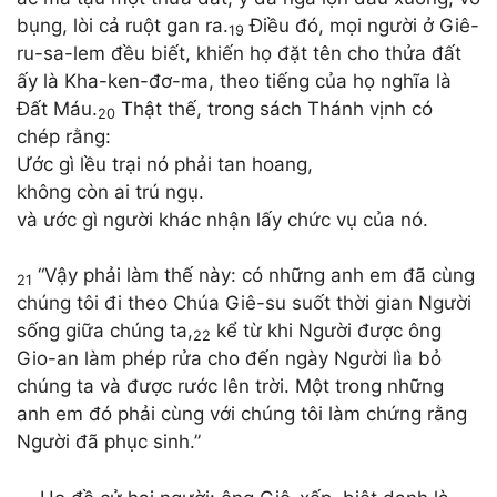
bụng, lòi cả ruột gan ra.
Điều đó, mọi người ở Giê-
19
ru-sa-lem đều biết, khiến họ đặt tên cho thửa đất
ấy là Kha-ken-đơ-ma, theo tiếng của họ nghĩa là
Đất Máu.
Thật thế, trong sách Thánh vịnh có
20
chép rằng:
Ước gì lều trại nó phải tan hoang,
không còn ai trú ngụ.
và ước gì người khác nhận lấy chức vụ của nó.
“Vậy phải làm thế này: có những anh em đã cùng
21
chúng tôi đi theo Chúa Giê-su suốt thời gian Người
sống giữa chúng ta,
kể từ khi Người được ông
22
Gio-an làm phép rửa cho đến ngày Người lìa bỏ
chúng ta và được rước lên trời. Một trong những
anh em đó phải cùng với chúng tôi làm chứng rằng
Người đã phục sinh.”