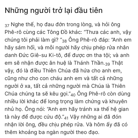
Những người trở lại đầu tiên
Nghe thế, họ đau đớn trong lòng, và hỏi ông
37
Phê-rô cùng các Tông Đồ khác: “Thưa các anh, vậy
chúng tôi phải làm gì? “
Ông Phê-rô đáp: “Anh em
38
hãy sám hối, và mỗi người hãy chịu phép rửa nhân
danh Đức Giê-su Ki-tô, để được ơn tha tội; và anh
em sẽ nhận được ân huệ là Thánh Thần.
Thật
39
vậy, đó là điều Thiên Chúa đã hứa cho anh em,
cũng như cho con cháu anh em và tất cả những
người ở xa, tất cả những người mà Chúa là Thiên
Chúa chúng ta sẽ kêu gọi.”
Ông Phê-rô còn dùng
40
nhiều lời khác để long trọng làm chứng và khuyên
nhủ họ. Ông nói: “Anh em hãy tránh xa thế hệ gian
tà này để được cứu độ.”
Vậy những ai đã đón
41
nhận lời ông, đều chịu phép rửa. Và hôm ấy đã có
thêm khoảng ba ngàn người theo đạo.