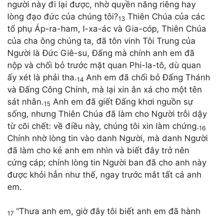
người này đi lại được, nhờ quyền năng riêng hay
lòng đạo đức của chúng tôi?
Thiên Chúa của các
13
tổ phụ Áp-ra-ham, I-xa-ác và Gia-cóp, Thiên Chúa
của cha ông chúng ta, đã tôn vinh Tôi Trung của
Người là Đức Giê-su, Đấng mà chính anh em đã
nộp và chối bỏ trước mặt quan Phi-la-tô, dù quan
ấy xét là phải tha.
Anh em đã chối bỏ Đấng Thánh
14
và Đấng Công Chính, mà lại xin ân xá cho một tên
sát nhân.
Anh em đã giết Đấng khơi nguồn sự
15
sống, nhưng Thiên Chúa đã làm cho Người trỗi dậy
từ cõi chết: về điều này, chúng tôi xin làm chứng.
16
Chính nhờ lòng tin vào danh Người, mà danh Người
đã làm cho kẻ anh em nhìn và biết đây trở nên
cứng cáp; chính lòng tin Người ban đã cho anh này
được khỏi hẳn như thế, ngay trước mắt tất cả anh
em.
“Thưa anh em, giờ đây tôi biết anh em đã hành
17