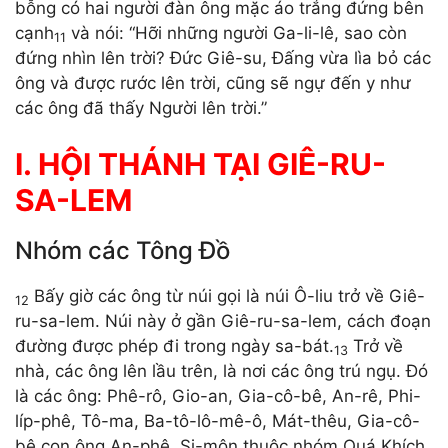
bỗng có hai người đàn ông mặc áo trắng đứng bên
cạnh
và nói: “Hỡi những người Ga-li-lê, sao còn
11
đứng nhìn lên trời? Đức Giê-su, Đấng vừa lìa bỏ các
ông và được rước lên trời, cũng sẽ ngự đến y như
các ông đã thấy Người lên trời.”
I. HỘI THÁNH TẠI GIÊ-RU-
SA-LEM
Nhóm các Tông Đồ
Bấy giờ các ông từ núi gọi là núi Ô-liu trở về Giê-
12
ru-sa-lem. Núi này ở gần Giê-ru-sa-lem, cách đoạn
đường được phép đi trong ngày sa-bát.
Trở về
13
nhà, các ông lên lầu trên, là nơi các ông trú ngụ. Đó
là các ông: Phê-rô, Gio-an, Gia-cô-bê, An-rê, Phi-
líp-phê, Tô-ma, Ba-tô-lô-mê-ô, Mát-thêu, Gia-cô-
bê con ông An-phê, Si-môn thuộc nhóm Quá Khích,