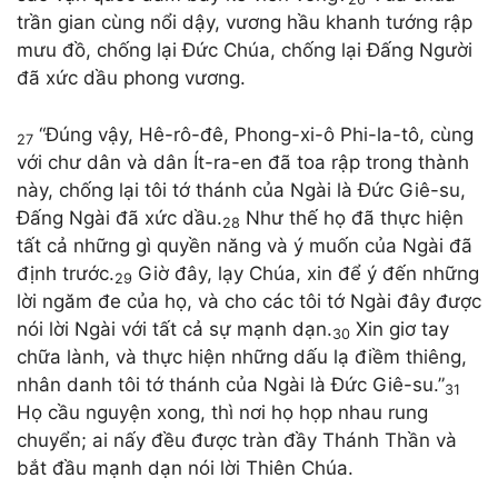
trần gian cùng nổi dậy, vương hầu khanh tướng rập
mưu đồ, chống lại Đức Chúa, chống lại Đấng Người
đã xức dầu phong vương.
“Đúng vậy, Hê-rô-đê, Phong-xi-ô Phi-la-tô, cùng
27
với chư dân và dân Ít-ra-en đã toa rập trong thành
này, chống lại tôi tớ thánh của Ngài là Đức Giê-su,
Đấng Ngài đã xức dầu.
Như thế họ đã thực hiện
28
tất cả những gì quyền năng và ý muốn của Ngài đã
định trước.
Giờ đây, lạy Chúa, xin để ý đến những
29
lời ngăm đe của họ, và cho các tôi tớ Ngài đây được
nói lời Ngài với tất cả sự mạnh dạn.
Xin giơ tay
30
chữa lành, và thực hiện những dấu lạ điềm thiêng,
nhân danh tôi tớ thánh của Ngài là Đức Giê-su.”
31
Họ cầu nguyện xong, thì nơi họ họp nhau rung
chuyển; ai nấy đều được tràn đầy Thánh Thần và
bắt đầu mạnh dạn nói lời Thiên Chúa.