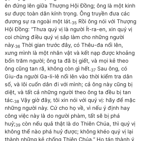
ên đứng lên giữa Thượng Hội Đồng; ông là một kinh
sư được toàn dân kính trọng. Ông truyền đưa các
đương sự ra ngoài một lát.
Rồi ông nói với Thượng
35
Hội Đồng: “Thưa quý vị là người Ít-ra-en, xin quý vị
coi chừng điều quý vị sắp làm cho những người
này.
Thời gian trước đây, có Thêu-đa nổi lên,
36
xưng mình là một nhân vật và kết nạp được khoảng
bốn trăm người; ông ta đã bị giết, và mọi kẻ theo
ông cũng tan rã, không còn gì hết.
Sau ông, có
37
Giu-đa người Ga-li-lê nổi lên vào thời kiểm tra dân
số, và lôi cuốn dân đi với mình; cả ông này cũng bị
diệt, và tất cả những người theo ông ta đều bị tan
tác.
Vậy giờ đây, tôi xin nói với quý vị: hãy để mặc
38
những người này. Cứ cho họ về, vì nếu ý định hay
công việc này là do người phàm, tất sẽ bị phá
huỷ;
còn nếu quả thật là do Thiên Chúa, thì quý vị
39
không thể nào phá huỷ được; không khéo quý vị lại
thành những kẻ chống Thiên Chúa.” Họ tán thành ý