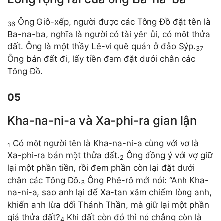
Ông Giô-xếp, người được các Tông Đồ đặt tên là
36
Ba-na-ba, nghĩa là người có tài yên ủi, có một thửa
đất. Ông là một thầy Lê-vi quê quán ở đảo Sýp.
37
Ông bán đất đi, lấy tiền đem đặt dưới chân các
Tông Đồ.
05
Kha-na-ni-a và Xa-phi-ra gian lận
Có một người tên là Kha-na-ni-a cùng với vợ là
1
Xa-phi-ra bán một thửa đất.
Ông đồng ý với vợ giữ
2
lại một phần tiền, rồi đem phần còn lại đặt dưới
chân các Tông Đồ.
Ông Phê-rô mới nói: “Anh Kha-
3
na-ni-a, sao anh lại để Xa-tan xâm chiếm lòng anh,
khiến anh lừa dối Thánh Thần, mà giữ lại một phần
giá thửa đất?
Khi đất còn đó thì nó chẳng còn là
4