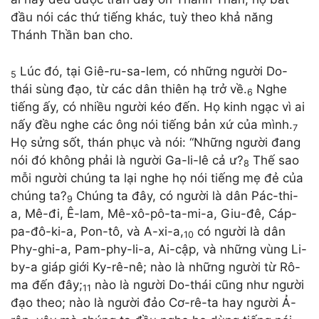
đầu nói các thứ tiếng khác, tuỳ theo khả năng
Thánh Thần ban cho.
Lúc đó, tại Giê-ru-sa-lem, có những người Do-
5
thái sùng đạo, từ các dân thiên hạ trở về.
Nghe
6
tiếng ấy, có nhiều người kéo đến. Họ kinh ngạc vì ai
nấy đều nghe các ông nói tiếng bản xứ của mình.
7
Họ sửng sốt, thán phục và nói: “Những người đang
nói đó không phải là người Ga-li-lê cả ư?
Thế sao
8
mỗi người chúng ta lại nghe họ nói tiếng mẹ đẻ của
chúng ta?
Chúng ta đây, có người là dân Pác-thi-
9
a, Mê-đi, Ê-lam, Mê-xô-pô-ta-mi-a, Giu-đê, Cáp-
pa-đô-ki-a, Pon-tô, và A-xi-a,
có người là dân
10
Phy-ghi-a, Pam-phy-li-a, Ai-cập, và những vùng Li-
by-a giáp giới Ky-rê-nê; nào là những người từ Rô-
ma đến đây;
nào là người Do-thái cũng như người
11
đạo theo; nào là người đảo Cơ-rê-ta hay người Ả-