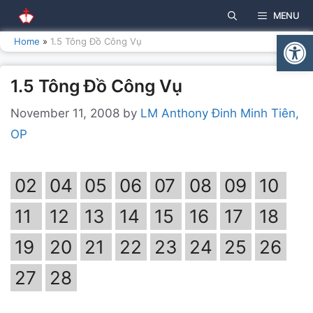
Skip
MENU
to
Open
content
Home
»
1.5 Tông Đồ Công Vụ
1.5 Tông Đồ Công Vụ
November 11, 2008
by
LM Anthony Đinh Minh Tiên,
OP
02
04
05
06
07
08
09
10
11
12
13
14
15
16
17
18
19
20
21
22
23
24
25
26
27
28