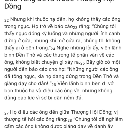
Đồng
Nhưng khi thuộc hạ đến, họ không thấy các ông
22
trong ngục. Họ trở về báo cáo
rằng: “Chúng tôi
23
thấy ngục đóng kỹ lưỡng và những người lính canh
đứng ở cửa; nhưng khi mở cửa ra, chúng tôi không
thấy ai ở bên trong.”
Nghe những lời ấy, viên lãnh
24
binh Đền Thờ và các thượng tế phân vân về các
ông, không biết chuyện gì xảy ra.
Bấy giờ có một
25
người đến báo cáo cho họ: “Những người các ông
đã tống ngục, kìa họ đang đứng trong Đền Thờ và
giảng dạy cho dân! “
Viên lãnh binh bèn đi với
26
bọn thuộc hạ và điệu các ông về, nhưng không
dùng bạo lực vì sợ bị dân ném đá.
Họ điệu các ông đến giữa Thượng Hội Đồng; vị
27
thượng tế hỏi các ông rằng:
“Chúng tôi đã nghiêm
28
cấm các ông không được giảng dạy về danh ấy