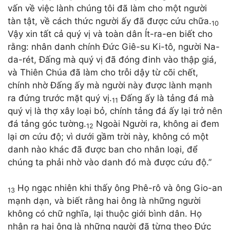
vấn về việc lành chúng tôi đã làm cho một người
tàn tật, về cách thức người ấy đã được cứu chữa.
10
Vậy xin tất cả quý vị và toàn dân Ít-ra-en biết cho
rằng: nhân danh chính Đức Giê-su Ki-tô, người Na-
da-rét, Đấng mà quý vị đã đóng đinh vào thập giá,
và Thiên Chúa đã làm cho trỗi dậy từ cõi chết,
chính nhờ Đấng ấy mà người này được lành mạnh
ra đứng trước mặt quý vị.
Đấng ấy là tảng đá mà
11
quý vị là thợ xây loại bỏ, chính tảng đá ấy lại trở nên
đá tảng góc tường.
Ngoài Người ra, không ai đem
12
lại ơn cứu độ; vì dưới gầm trời này, không có một
danh nào khác đã được ban cho nhân loại, để
chúng ta phải nhờ vào danh đó mà được cứu độ.”
Họ ngạc nhiên khi thấy ông Phê-rô và ông Gio-an
13
mạnh dạn, và biết rằng hai ông là những người
không có chữ nghĩa, lại thuộc giới bình dân. Họ
nhận ra hai ông là những người đã từng theo Đức