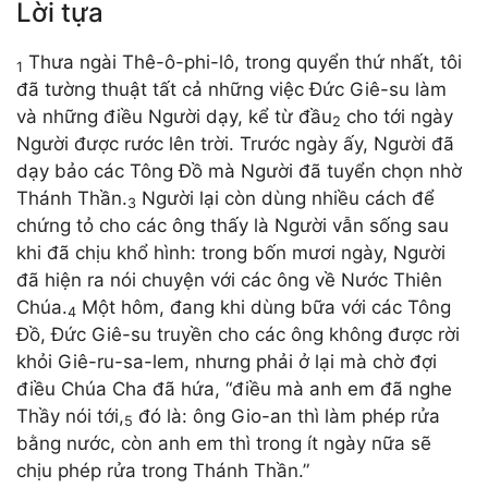
Lời tựa
Thưa ngài Thê-ô-phi-lô, trong quyển thứ nhất, tôi
1
đã tường thuật tất cả những việc Đức Giê-su làm
và những điều Người dạy, kể từ đầu
cho tới ngày
2
Người được rước lên trời. Trước ngày ấy, Người đã
dạy bảo các Tông Đồ mà Người đã tuyển chọn nhờ
Thánh Thần.
Người lại còn dùng nhiều cách để
3
chứng tỏ cho các ông thấy là Người vẫn sống sau
khi đã chịu khổ hình: trong bốn mươi ngày, Người
đã hiện ra nói chuyện với các ông về Nước Thiên
Chúa.
Một hôm, đang khi dùng bữa với các Tông
4
Đồ, Đức Giê-su truyền cho các ông không được rời
khỏi Giê-ru-sa-lem, nhưng phải ở lại mà chờ đợi
điều Chúa Cha đã hứa, “điều mà anh em đã nghe
Thầy nói tới,
đó là: ông Gio-an thì làm phép rửa
5
bằng nước, còn anh em thì trong ít ngày nữa sẽ
chịu phép rửa trong Thánh Thần.”