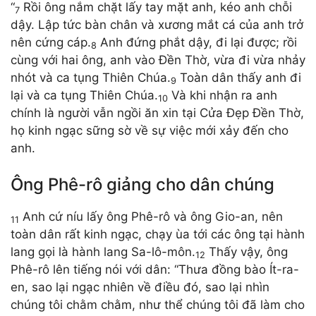
“
Rồi ông nắm chặt lấy tay mặt anh, kéo anh chỗi
7
dậy. Lập tức bàn chân và xương mắt cá của anh trở
nên cứng cáp.
Anh đứng phắt dậy, đi lại được; rồi
8
cùng với hai ông, anh vào Đền Thờ, vừa đi vừa nhảy
nhót và ca tụng Thiên Chúa.
Toàn dân thấy anh đi
9
lại và ca tụng Thiên Chúa.
Và khi nhận ra anh
10
chính là người vẫn ngồi ăn xin tại Cửa Đẹp Đền Thờ,
họ kinh ngạc sững sờ về sự việc mới xảy đến cho
anh.
Ông Phê-rô giảng cho dân chúng
Anh cứ níu lấy ông Phê-rô và ông Gio-an, nên
11
toàn dân rất kinh ngạc, chạy ùa tới các ông tại hành
lang gọi là hành lang Sa-lô-môn.
Thấy vậy, ông
12
Phê-rô lên tiếng nói với dân: “Thưa đồng bào Ít-ra-
en, sao lại ngạc nhiên về điều đó, sao lại nhìn
chúng tôi chằm chằm, như thể chúng tôi đã làm cho