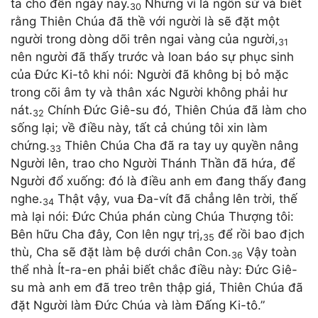
ta cho đến ngày nay.
Nhưng vì là ngôn sứ và biết
30
rằng Thiên Chúa đã thề với người là sẽ đặt một
người trong dòng dõi trên ngai vàng của người,
31
nên người đã thấy trước và loan báo sự phục sinh
của Đức Ki-tô khi nói: Người đã không bị bỏ mặc
trong cõi âm ty và thân xác Người không phải hư
nát.
Chính Đức Giê-su đó, Thiên Chúa đã làm cho
32
sống lại; về điều này, tất cả chúng tôi xin làm
chứng.
Thiên Chúa Cha đã ra tay uy quyền nâng
33
Người lên, trao cho Người Thánh Thần đã hứa, để
Người đổ xuống: đó là điều anh em đang thấy đang
nghe.
Thật vậy, vua Đa-vít đã chẳng lên trời, thế
34
mà lại nói: Đức Chúa phán cùng Chúa Thượng tôi:
Bên hữu Cha đây, Con lên ngự trị,
để rồi bao địch
35
thù, Cha sẽ đặt làm bệ dưới chân Con.
Vậy toàn
36
thể nhà Ít-ra-en phải biết chắc điều này: Đức Giê-
su mà anh em đã treo trên thập giá, Thiên Chúa đã
đặt Người làm Đức Chúa và làm Đấng Ki-tô.”