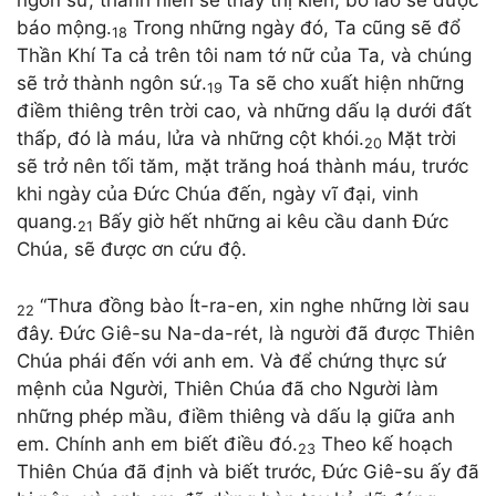
ngôn sứ, thanh niên sẽ thấy thị kiến, bô lão sẽ được
báo mộng.
Trong những ngày đó, Ta cũng sẽ đổ
18
Thần Khí Ta cả trên tôi nam tớ nữ của Ta, và chúng
sẽ trở thành ngôn sứ.
Ta sẽ cho xuất hiện những
19
điềm thiêng trên trời cao, và những dấu lạ dưới đất
thấp, đó là máu, lửa và những cột khói.
Mặt trời
20
sẽ trở nên tối tăm, mặt trăng hoá thành máu, trước
khi ngày của Đức Chúa đến, ngày vĩ đại, vinh
quang.
Bấy giờ hết những ai kêu cầu danh Đức
21
Chúa, sẽ được ơn cứu độ.
“Thưa đồng bào Ít-ra-en, xin nghe những lời sau
22
đây. Đức Giê-su Na-da-rét, là người đã được Thiên
Chúa phái đến với anh em. Và để chứng thực sứ
mệnh của Người, Thiên Chúa đã cho Người làm
những phép mầu, điềm thiêng và dấu lạ giữa anh
em. Chính anh em biết điều đó.
Theo kế hoạch
23
Thiên Chúa đã định và biết trước, Đức Giê-su ấy đã