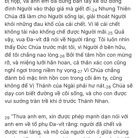
bị nộp, và anh em đã dùng bàn tay kẻ dữ đóng
đinh Người vào thập giá mà giết đi.
Nhưng Thiên
24
Chúa đã làm cho Người sống lại, giải thoát Người
khỏi những đau khổ của cái chết. Vì lẽ cái chết
không tài nào khống chế được Người mãi.
Quả
25
vậy, vua Đa-vít đã nói về Người rằng: Tôi luôn nhìn
thấy Đức Chúa trước mặt tôi, vì Người ở bên hữu,
để tôi chẳng nao lòng.
Bởi thế tâm hồn con mừng
26
rỡ, và miệng lưỡi hân hoan, cả thân xác con cũng
nghỉ ngơi trong niềm hy vọng.
Vì Chúa chẳng
27
đành bỏ mặc linh hồn con trong cõi âm ty, cũng
không để Vị Thánh của Ngài phải hư nát.
Chúa sẽ
28
dạy con biết đường về cõi sống, và cho con được
vui sướng tràn trề khi ở trước Thánh Nhan.
“Thưa anh em, xin được phép mạnh dạn nói với
29
anh em về tổ phụ Đa-vít rằng: người đã chết và
được mai táng, và mộ của người còn ở giữa chúng