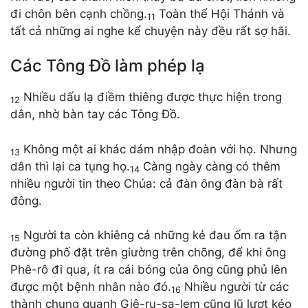
đi chôn bên cạnh chồng.
Toàn thể Hội Thánh và
11
tất cả những ai nghe kể chuyện này đều rất sợ hãi.
Các Tông Đồ làm phép lạ
Nhiều dấu lạ điềm thiêng được thực hiện trong
12
dân, nhờ bàn tay các Tông Đồ.
Không một ai khác dám nhập đoàn với họ. Nhưng
13
dân thì lại ca tụng họ.
Càng ngày càng có thêm
14
nhiều người tin theo Chúa: cả đàn ông đàn bà rất
đông.
Người ta còn khiêng cả những kẻ đau ốm ra tận
15
đường phố đặt trên giường trên chõng, để khi ông
Phê-rô đi qua, ít ra cái bóng của ông cũng phủ lên
được một bệnh nhân nào đó.
Nhiều người từ các
16
thành chung quanh Giê-ru-sa-lem cũng lũ lượt kéo