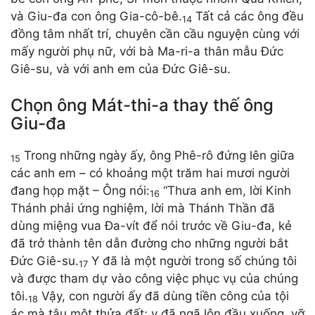
và Giu-đa con ông Gia-cô-bê.
Tất cả các ông đều
14
đồng tâm nhất trí, chuyên cần cầu nguyện cùng với
mấy người phụ nữ, với bà Ma-ri-a thân mẫu Đức
Giê-su, và với anh em của Đức Giê-su.
Chọn ông Mát-thi-a thay thế ông
Giu-đa
Trong những ngày ấy, ông Phê-rô đứng lên giữa
15
các anh em – có khoảng một trăm hai mươi người
đang họp mặt – Ông nói:
“Thưa anh em, lời Kinh
16
Thánh phải ứng nghiệm, lời mà Thánh Thần đã
dùng miệng vua Đa-vít để nói trước về Giu-đa, kẻ
đã trở thành tên dẫn đường cho những người bắt
Đức Giê-su.
Y đã là một người trong số chúng tôi
17
và được tham dự vào công việc phục vụ của chúng
tôi.
Vậy, con người ấy đã dùng tiền công của tội
18
ác mà tậu một thửa đất; y đã ngã lộn đầu xuống, vỡ