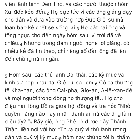
viên lãnh binh Đền Thờ, và các người thuộc nhóm
Xa-đốc kéo đến.
Họ bực tức vì các ông giảng dạy
2
cho dân và dựa vào trường hợp Đức Giê-su mà
loan báo kẻ chết sẽ sống lại.
Họ bắt hai ông và
3
tống ngục cho đến ngày hôm sau, vì trời đã về
chiều.
Nhưng trong đám người nghe lời giảng, có
4
nhiều kẻ đã tin theo, chỉ riêng số đàn ông đã lên
đến chừng năm ngàn.
Hôm sau, các thủ lãnh Do-thái, các kỳ mục và
5
kinh sư họp nhau tại Giê-ru-sa-lem.
Có cả thượng
6
tế Kha-nan, các ông Cai-pha, Gio-an, A-lê-xan-đê
và mọi người trong dòng họ thượng tế.
Họ cho
7
điệu hai Tông Đồ ra giữa hội đồng và tra hỏi: “Nhờ
quyền năng nào hay nhân danh ai mà các ông làm
điều ấy? “
Bấy giờ, ông Phê-rô được đầy Thánh
8
Thần, liền nói với họ: “Thưa quý vị thủ lãnh trong
dân và quý vị kỳ mục,
hôm nay chúng tôi bị thẩm
9