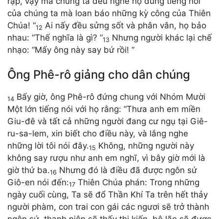
rập, vậy mà chúng ta đều nghe họ dùng tiếng nói
của chúng ta mà loan báo những kỳ công của Thiên
Chúa! “
Ai nấy đều sửng sốt và phân vân, họ bảo
12
nhau: “Thế nghĩa là gì? “
Nhưng người khác lại chế
13
nhạo: “Mấy ông này say bứ rồi! “
Ông Phê-rô giảng cho dân chúng
Bấy giờ, ông Phê-rô đứng chung với Nhóm Mười
14
Một lớn tiếng nói với họ rằng: “Thưa anh em miền
Giu-đê và tất cả những người đang cư ngụ tại Giê-
ru-sa-lem, xin biết cho điều này, và lắng nghe
những lời tôi nói đây.
Không, những người này
15
không say rượu như anh em nghĩ, vì bây giờ mới là
giờ thứ ba.
Nhưng đó là điều đã được ngôn sứ
16
Giô-en nói đến:
Thiên Chúa phán: Trong những
17
ngày cuối cùng, Ta sẽ đổ Thần Khí Ta trên hết thảy
người phàm, con trai con gái các ngươi sẽ trở thành