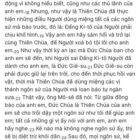
động vì không hiểu biết, cũng như các thủ lãnh của
anh em.
Nhưng, như vậy là Thiên Chúa đã thực
18
hiện những điều Người dùng miệng tất cả các ngôn
sứ mà báo trước, đó là: Đấng Ki-tô của Người phải
chịu khổ hình.
Vậy anh em hãy sám hối và trở lại
19
cùng Thiên Chúa, để Người xoá bỏ tội lỗi cho anh
em.
Như vậy thời kỳ an lạc mà Đức Chúa ban cho
20
anh em sẽ đến, khi Người sai Đấng Ki-tô Người đã
dành cho anh em, là Đức Giê-su.
Đức Giê-su còn
21
phải được giữ lại trên trời, cho đến thời phục hồi vạn
vật, thời mà Thiên Chúa đã dùng miệng các vị
thánh ngôn sứ của Người mà loan báo tự ngàn
xưa.
Thật vậy, ông Mô-sê đã nói: Từ giữa đồng
22
bào của anh em, Đức Chúa là Thiên Chúa của anh
em sẽ cho trỗi dậy một ngôn sứ như tôi để giúp anh
em; tất cả những gì vị ấy nói với anh em, anh em
hãy nghe.
Kẻ nào mà không nghe ngôn sứ ấy, thì
23
sẽ bị diệt trừ khỏi dân.
Sau đó, mọi ngôn sứ, kể
24