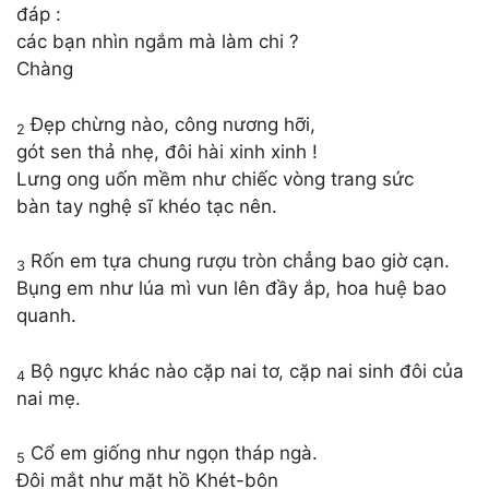
đáp :
các bạn nhìn ngắm mà làm chi ?
Chàng
Đẹp chừng nào, công nương hỡi,
2
gót sen thả nhẹ, đôi hài xinh xinh !
Lưng ong uốn mềm như chiếc vòng trang sức
bàn tay nghệ sĩ khéo tạc nên.
Rốn em tựa chung rượu tròn chẳng bao giờ cạn.
3
Bụng em như lúa mì vun lên đầy ắp, hoa huệ bao
quanh.
Bộ ngực khác nào cặp nai tơ, cặp nai sinh đôi của
4
nai mẹ.
Cổ em giống như ngọn tháp ngà.
5
Đôi mắt như mặt hồ Khét-bôn