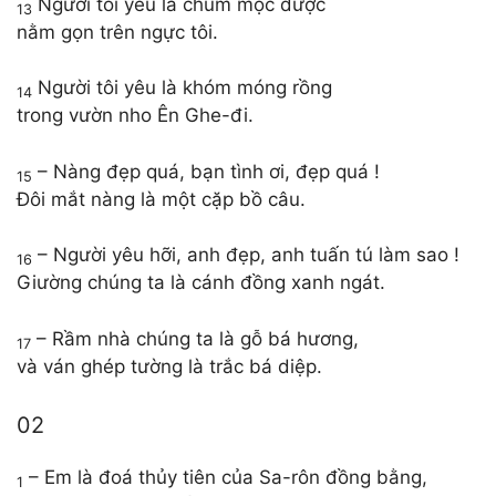
Người tôi yêu là chùm mộc dược
13
nằm gọn trên ngực tôi.
Người tôi yêu là khóm móng rồng
14
trong vườn nho Ên Ghe-đi.
– Nàng đẹp quá, bạn tình ơi, đẹp quá !
15
Đôi mắt nàng là một cặp bồ câu.
– Người yêu hỡi, anh đẹp, anh tuấn tú làm sao !
16
Giường chúng ta là cánh đồng xanh ngát.
– Rầm nhà chúng ta là gỗ bá hương,
17
và ván ghép tường là trắc bá diệp.
02
– Em là đoá thủy tiên của Sa-rôn đồng bằng,
1