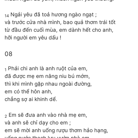
Ngải yêu đã toả hương ngào ngạt ;
14
và trước cửa nhà mình, bao quả thơm trái tốt
từ đầu đến cuối mùa, em dành hết cho anh,
hỡi người em yêu dấu !
08
Phải chi anh là anh ruột của em,
1
đã được mẹ em nâng niu bú mớm,
thì khi mình gặp nhau ngoài đường,
em có thể hôn anh,
chẳng sợ ai khinh dể.
Em sẽ đưa anh vào nhà mẹ em,
2
và anh sẽ chỉ dạy cho em ;
em sẽ mời anh uống rượu thơm hảo hạng,
uống nước thạch lựu vườn nhà em.