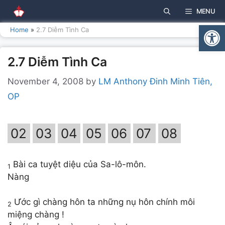
Skip
MENU
to
Open
content
Home
»
2.7 Diễm Tình Ca
2.7 Diễm Tình Ca
November 4, 2008
by
LM Anthony Đinh Minh Tiên,
OP
02
03
04
05
06
07
08
Bài ca tuyệt diệu của Sa-lô-môn.
1
Nàng
Ước gì chàng hôn ta những nụ hôn chính môi
2
miệng chàng !