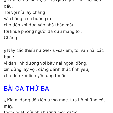
4
dấu.
Tôi vội níu lấy chàng
và chẳng chịu buông ra
cho đến khi đưa vào nhà thân mẫu,
tới khuê phòng người đã cưu mang tôi.
Chàng
Này các thiếu nữ Giê-ru-sa-lem, tôi van nài các
5
bạn :
vì đàn linh dương với bầy nai ngoài đồng,
xin đừng lay vội, đừng đánh thức tình yêu,
cho đến khi tình yêu ưng thuận.
BÀI CA THỨ BA
Kìa ai đang tiến lên từ sa mạc, tựa hồ những cột
6
mây,
thơm ngát mùi nhũ hương mộc dược,