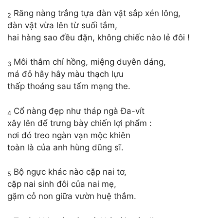
Răng nàng trắng tựa đàn vật sắp xén lông,
2
đàn vật vừa lên từ suối tắm,
hai hàng sao đều đặn, không chiếc nào lẻ đôi !
Môi thắm chỉ hồng, miệng duyên dáng,
3
má đỏ hây hây màu thạch lựu
thấp thoáng sau tấm mạng the.
Cổ nàng đẹp như tháp ngà Đa-vít
4
xây lên để trưng bày chiến lợi phẩm :
nơi đó treo ngàn vạn mộc khiên
toàn là của anh hùng dũng sĩ.
Bộ ngực khác nào cặp nai tơ,
5
cặp nai sinh đôi của nai mẹ,
gặm cỏ non giữa vườn huệ thắm.