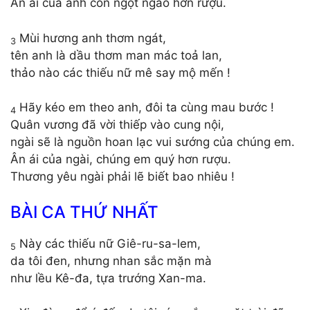
Ân ái của anh còn ngọt ngào hơn rượu.
Mùi hương anh thơm ngát,
3
tên anh là dầu thơm man mác toả lan,
thảo nào các thiếu nữ mê say mộ mến !
Hãy kéo em theo anh, đôi ta cùng mau bước !
4
Quân vương đã vời thiếp vào cung nội,
ngài sẽ là nguồn hoan lạc vui sướng của chúng em.
Ân ái của ngài, chúng em quý hơn rượu.
Thương yêu ngài phải lẽ biết bao nhiêu !
BÀI CA THỨ NHẤT
Này các thiếu nữ Giê-ru-sa-lem,
5
da tôi đen, nhưng nhan sắc mặn mà
như lều Kê-đa, tựa trướng Xan-ma.