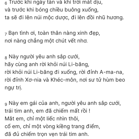
Trước khi ngày tàn và khí trời mát dịu,
6
và trước khi bóng chiều buông xuống,
ta sẽ đi lên núi mộc dược, đi lên đồi nhũ hương.
Bạn tình ơi, toàn thân nàng xinh đẹp,
7
nơi nàng chẳng một chút vết nhơ.
Này người yêu anh sắp cưới,
8
hãy cùng anh rời khỏi núi Li-băng,
rời khỏi núi Li-băng đi xuống, rời đỉnh A-ma-na,
rời đỉnh Xơ-nia và Khéc-môn, nơi sư tử hùm beo
ngự trị.
Này em gái của anh, người yêu anh sắp cưới,
9
trái tim anh, em đã chiếm mất rồi !
Mắt em, chỉ một liếc nhìn thôi,
cổ em, chỉ một vòng kiềng trang điểm,
đã đủ chiếm trọn vẹn trái tim anh.