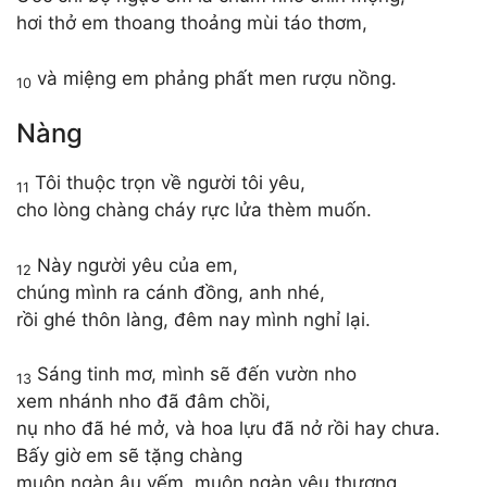
hơi thở em thoang thoảng mùi táo thơm,
và miệng em phảng phất men rượu nồng.
10
Nàng
Tôi thuộc trọn về người tôi yêu,
11
cho lòng chàng cháy rực lửa thèm muốn.
Này người yêu của em,
12
chúng mình ra cánh đồng, anh nhé,
rồi ghé thôn làng, đêm nay mình nghỉ lại.
Sáng tinh mơ, mình sẽ đến vườn nho
13
xem nhánh nho đã đâm chồi,
nụ nho đã hé mở, và hoa lựu đã nở rồi hay chưa.
Bấy giờ em sẽ tặng chàng
muôn ngàn âu yếm, muôn ngàn yêu thương.