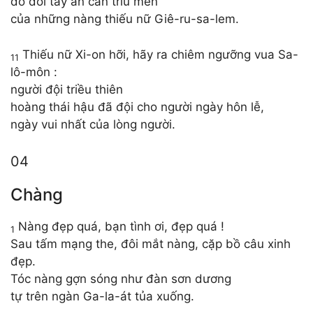
do đôi tay ân cần trìu mến
của những nàng thiếu nữ Giê-ru-sa-lem.
Thiếu nữ Xi-on hỡi, hãy ra chiêm ngưỡng vua Sa-
11
lô-môn :
người đội triều thiên
hoàng thái hậu đã đội cho người ngày hôn lễ,
ngày vui nhất của lòng người.
04
Chàng
Nàng đẹp quá, bạn tình ơi, đẹp quá !
1
Sau tấm mạng the, đôi mắt nàng, cặp bồ câu xinh
đẹp.
Tóc nàng gợn sóng như đàn sơn dương
tự trên ngàn Ga-la-át tủa xuống.