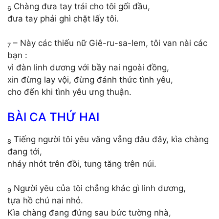
Chàng đưa tay trái cho tôi gối đầu,
6
đưa tay phải ghì chặt lấy tôi.
– Này các thiếu nữ Giê-ru-sa-lem, tôi van nài các
7
bạn :
vì đàn linh dương với bầy nai ngoài đồng,
xin đừng lay vội, đừng đánh thức tình yêu,
cho đến khi tình yêu ưng thuận.
BÀI CA THỨ HAI
Tiếng người tôi yêu văng vẳng đâu đây, kìa chàng
8
đang tới,
nhảy nhót trên đồi, tung tăng trên núi.
Người yêu của tôi chẳng khác gì linh dương,
9
tựa hồ chú nai nhỏ.
Kìa chàng đang đứng sau bức tường nhà,