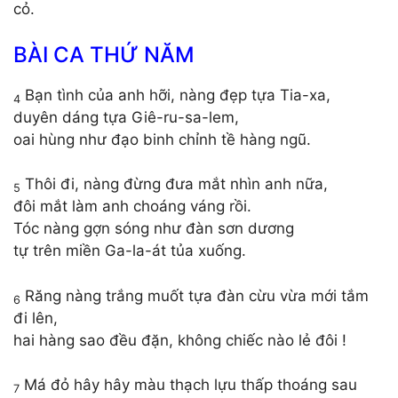
cỏ.
BÀI CA THỨ NĂM
Bạn tình của anh hỡi, nàng đẹp tựa Tia-xa,
4
duyên dáng tựa Giê-ru-sa-lem,
oai hùng như đạo binh chỉnh tề hàng ngũ.
Thôi đi, nàng đừng đưa mắt nhìn anh nữa,
5
đôi mắt làm anh choáng váng rồi.
Tóc nàng gợn sóng như đàn sơn dương
tự trên miền Ga-la-át tủa xuống.
Răng nàng trắng muốt tựa đàn cừu vừa mới tắm
6
đi lên,
hai hàng sao đều đặn, không chiếc nào lẻ đôi !
Má đỏ hây hây màu thạch lựu thấp thoáng sau
7