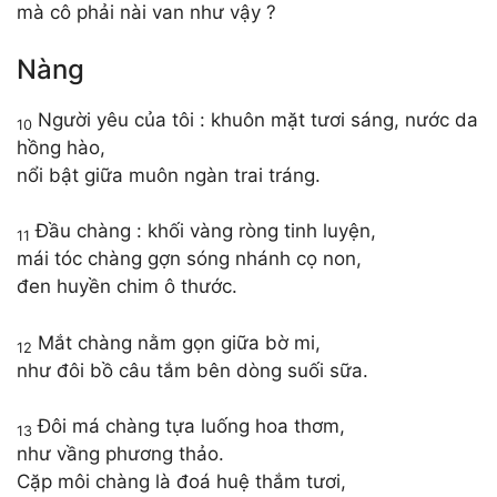
mà cô phải nài van như vậy ?
Nàng
Người yêu của tôi : khuôn mặt tươi sáng, nước da
10
hồng hào,
nổi bật giữa muôn ngàn trai tráng.
Đầu chàng : khối vàng ròng tinh luyện,
11
mái tóc chàng gợn sóng nhánh cọ non,
đen huyền chim ô thước.
Mắt chàng nằm gọn giữa bờ mi,
12
như đôi bồ câu tắm bên dòng suối sữa.
Đôi má chàng tựa luống hoa thơm,
13
như vầng phương thảo.
Cặp môi chàng là đoá huệ thắm tươi,