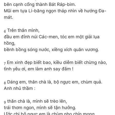
bên cạnh cổng thành Bát Ráp-bim.
Mũi em tựa Li-băng ngọn tháp nhìn về hướng Đa-
mát.
Trên thân mình,
6
đầu em đỉnh núi Các-men, tóc em một giải lụa
hồng,
bềnh bồng sóng nước, xiềng xích quân vương.
Em xinh đẹp biết bao, kiều diễm biết chừng nào,
7
tình yêu ơi, em làm anh say đắm !
Dáng em, thân chà là, bộ ngực em, chùm quả.
8
Anh nhủ thầm :
thân chà là, mình sẽ trèo lên,
9
trái thơm ngon, mình sẽ tận hưởng.
Ước chi bộ ngực em là chùm nho chín mọng,