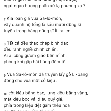
ngạt ngào hương phấn xứ lạ phương xa ?
Kìa loan giá vua Sa-lô-môn,
7
vây quanh hộ tống là sáu mươi dũng sĩ
tuyển trong hàng dũng sĩ Ít-ra-en.
Tất cả đều thạo phép binh đao,
8
đều rành nghề chinh chiến.
Ai ai cũng gươm giáo bên mình,
phòng khi gặp hãi hùng đêm tối.
Vua Sa-lô-môn đã truyền lấy gỗ Li-băng
9
đóng cho vua một cỗ kiệu :
cột kiệu bằng bạc, lưng kiệu bằng vàng,
10
mặt kiệu bọc vải điều quý giá,
phía trong kiệu dệt gấm thêu hoa