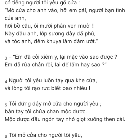
có tiếng người tôi yêu gõ cửa :
“Mở cửa cho anh vào, hỡi em gái, người bạn tình
của anh,
hỡi bồ câu, ôi mười phân vẹn mười !
Này đầu anh, lớp sương dày đã phủ,
và tóc anh, đêm khuya làm đẫm ướt.”
– “Em đã cởi xiêm y, lại mặc vào sao được ?
3
Em đã rửa chân rồi, lại để lấm hay sao ?”
Người tôi yêu luồn tay qua khe cửa,
4
và lòng tôi rạo rực biết bao nhiêu !
Tôi đứng dậy mở cửa cho người yêu ;
5
bàn tay tôi chứa chan mộc dược.
Mộc dược đầu ngón tay nhỏ giọt xuống then cài.
Tôi mở cửa cho người tôi yêu,
6