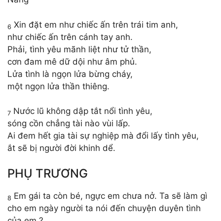
Xin đặt em như chiếc ấn trên trái tim anh,
6
như chiếc ấn trên cánh tay anh.
Phải, tình yêu mãnh liệt như tử thần,
cơn đam mê dữ dội như âm phủ.
Lửa tình là ngọn lửa bừng cháy,
một ngọn lửa thần thiêng.
Nước lũ không dập tắt nổi tình yêu,
7
sóng cồn chẳng tài nào vùi lấp.
Ai đem hết gia tài sự nghiệp mà đổi lấy tình yêu,
ắt sẽ bị người đời khinh dể.
PHỤ TRƯƠNG
Em gái ta còn bé, ngực em chưa nở. Ta sẽ làm gì
8
cho em ngày người ta nói đến chuyện duyên tình
của em ?