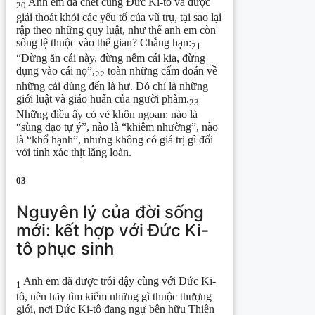
Anh em đã chết cùng Đức Ki-tô và được
20
giải thoát khỏi các yếu tố của vũ trụ, tại sao lại
rập theo những quy luật, như thể anh em còn
sống lệ thuộc vào thế gian? Chẳng hạn:
21
“Đừng ăn cái này, đừng nếm cái kia, đừng
đụng vào cái nọ”,
toàn những cấm đoán về
22
những cái dùng đến là hư. Đó chỉ là những
giới luật và giáo huấn của người phàm.
23
Những điều ấy có vẻ khôn ngoan: nào là
“sùng đạo tự ý”, nào là “khiêm nhường”, nào
là “khổ hạnh”, nhưng không có giá trị gì đối
với tính xác thịt lăng loàn.
03
Nguyên lý của đời sống
mới: kết hợp với Đức Ki-
tô phục sinh
Anh em đã được trỗi dậy cùng với Đức Ki-
1
tô, nên hãy tìm kiếm những gì thuộc thượng
giới, nơi Đức Ki-tô đang ngự bên hữu Thiên