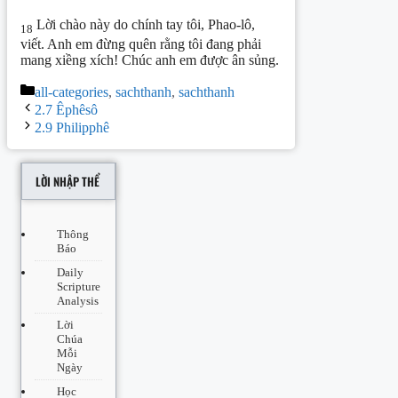
Lời chào này do chính tay tôi, Phao-lô,
18
viết. Anh em đừng quên rằng tôi đang phải
mang xiềng xích! Chúc anh em được ân sủng.
Categories
all-categories
,
sachthanh
,
sachthanh
Post
2.7 Êphêsô
navigation
2.9 Philipphê
LỜI NHẬP THỂ
Thông
Báo
Daily
Scripture
Analysis
Lời
Chúa
Mỗi
Ngày
Học