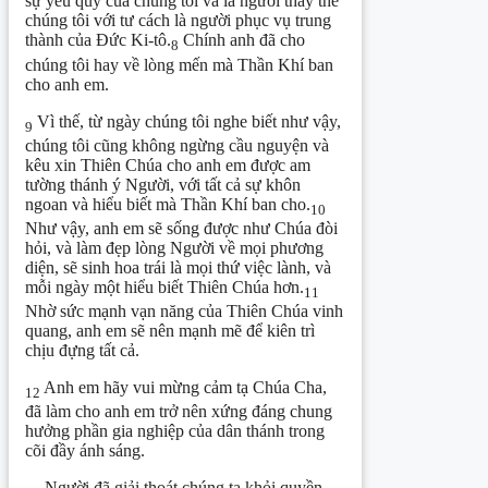
sự yêu quý của chúng tôi và là người thay thế
chúng tôi với tư cách là người phục vụ trung
thành của Đức Ki-tô.
Chính anh đã cho
8
chúng tôi hay về lòng mến mà Thần Khí ban
cho anh em.
Vì thế, từ ngày chúng tôi nghe biết như vậy,
9
chúng tôi cũng không ngừng cầu nguyện và
kêu xin Thiên Chúa cho anh em được am
tường thánh ý Người, với tất cả sự khôn
ngoan và hiểu biết mà Thần Khí ban cho.
10
Như vậy, anh em sẽ sống được như Chúa đòi
hỏi, và làm đẹp lòng Người về mọi phương
diện, sẽ sinh hoa trái là mọi thứ việc lành, và
mỗi ngày một hiểu biết Thiên Chúa hơn.
11
Nhờ sức mạnh vạn năng của Thiên Chúa vinh
quang, anh em sẽ nên mạnh mẽ để kiên trì
chịu đựng tất cả.
Anh em hãy vui mừng cảm tạ Chúa Cha,
12
đã làm cho anh em trở nên xứng đáng chung
hưởng phần gia nghiệp của dân thánh trong
cõi đầy ánh sáng.
Người đã giải thoát chúng ta khỏi quyền