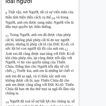
loài người
Thật vậy, nơi Người, tất cả sự viên mãn của
9
thần tính hiện diện cách cụ thể,
và trong
10
Người, anh em được sung mãn: Người vốn là
đầu mọi quyền lực thần thiêng.
Trong Người, anh em đã được chịu phép
11
cắt bì, không phải phép cắt bì do tay người
phàm, nhưng là phép cắt bì của Đức Ki-tô, có
sức lột bỏ con người tội lỗi của anh em.
12
Anh em đã cùng được mai táng với Đức Ki-tô
khi chịu phép rửa, lại cùng được trỗi dậy với
Người, vì tin vào quyền năng của Thiên
Chúa, Đấng làm cho Người trỗi dậy từ cõi
chết.
Trước kia, anh em là những kẻ chết vì
13
anh em đã sa ngã, và vì thân xác anh em
không được cắt bì, nay Thiên Chúa đã cho
anh em được cùng sống với Đức Ki-tô: Thiên
Chúa đã ban ơn tha thứ mọi sa ngã lỗi lầm của
chúng ta.
Người đã xoá sổ nợ bất lợi cho chúng ta, sổ
14