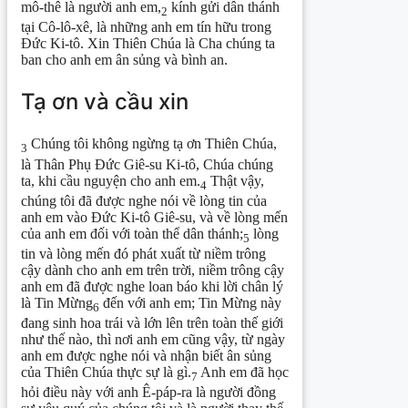
mô-thê là người anh em,
kính gửi dân thánh
2
tại Cô-lô-xê, là những anh em tín hữu trong
Đức Ki-tô. Xin Thiên Chúa là Cha chúng ta
ban cho anh em ân sủng và bình an.
Tạ ơn và cầu xin
Chúng tôi không ngừng tạ ơn Thiên Chúa,
3
là Thân Phụ Đức Giê-su Ki-tô, Chúa chúng
ta, khi cầu nguyện cho anh em.
Thật vậy,
4
chúng tôi đã được nghe nói về lòng tin của
anh em vào Đức Ki-tô Giê-su, và về lòng mến
của anh em đối với toàn thể dân thánh;
lòng
5
tin và lòng mến đó phát xuất từ niềm trông
cậy dành cho anh em trên trời, niềm trông cậy
anh em đã được nghe loan báo khi lời chân lý
là Tin Mừng
đến với anh em; Tin Mừng này
6
đang sinh hoa trái và lớn lên trên toàn thế giới
như thế nào, thì nơi anh em cũng vậy, từ ngày
anh em được nghe nói và nhận biết ân sủng
của Thiên Chúa thực sự là gì.
Anh em đã học
7
hỏi điều này với anh Ê-páp-ra là người đồng