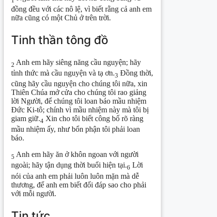
1
đồng đều với các nô lệ, vì biết rằng cả anh em
nữa cũng có một Chủ ở trên trời.
Tinh thần tông đồ
Anh em hãy siêng năng cầu nguyện; hãy
2
tỉnh thức mà cầu nguyện và tạ ơn.
Đồng thời,
3
cũng hãy cầu nguyện cho chúng tôi nữa, xin
Thiên Chúa mở cửa cho chúng tôi rao giảng
lời Người, để chúng tôi loan báo mầu nhiệm
Đức Ki-tô; chính vì mầu nhiệm này mà tôi bị
giam giữ.
Xin cho tôi biết công bố rõ ràng
4
mầu nhiệm ấy, như bổn phận tôi phải loan
báo.
Anh em hãy ăn ở khôn ngoan với người
5
ngoài; hãy tận dụng thời buổi hiện tại.
Lời
6
nói của anh em phải luôn luôn mặn mà dễ
thương, để anh em biết đối đáp sao cho phải
với mỗi người.
Tin tức