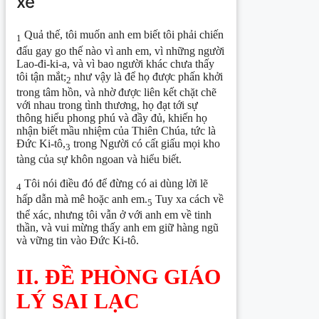
xê
Quả thế, tôi muốn anh em biết tôi phải chiến
1
đấu gay go thế nào vì anh em, vì những người
Lao-đi-ki-a, và vì bao người khác chưa thấy
tôi tận mắt;
như vậy là để họ được phấn khởi
2
trong tâm hồn, và nhờ được liên kết chặt chẽ
với nhau trong tình thương, họ đạt tới sự
thông hiểu phong phú và đầy đủ, khiến họ
nhận biết mầu nhiệm của Thiên Chúa, tức là
Đức Ki-tô,
trong Người có cất giấu mọi kho
3
tàng của sự khôn ngoan và hiểu biết.
Tôi nói điều đó để đừng có ai dùng lời lẽ
4
hấp dẫn mà mê hoặc anh em.
Tuy xa cách về
5
thể xác, nhưng tôi vẫn ở với anh em về tinh
thần, và vui mừng thấy anh em giữ hàng ngũ
và vững tin vào Đức Ki-tô.
II. ĐỀ PHÒNG GIÁO
LÝ SAI LẠC