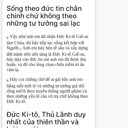
Sống theo đức tin chân
chính chứ không theo
những tư tưởng sai lạc
Vậy như anh em đã nhận Đức Ki-tô Giê-su
6
làm Chúa, thì hãy tiếp tục sống kết hợp với
Người.
Anh em hãy bén rễ sâu và xây dựng
7
đời mình trên nền tảng là Đức Ki-tô Giê-su,
hãy dựa vào đức tin mà anh em đã được thụ
huấn, và để cho lòng chan chứa niềm tri ân
cảm tạ.
Hãy coi chừng chớ để ai gài bẫy anh em
8
bằng mồi triết lý và những tư tưởng giả dối
rỗng tuếch theo truyền thống người phàm và
theo những yếu tố của vũ trụ chứ không theo
Đức Ki-tô.
Đức Ki-tô, Thủ Lãnh duy
nhất của thiên thần và