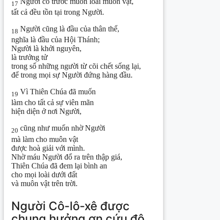
Người có trước muôn loài muôn vật,
17
tất cả đều tồn tại trong Người.
Người cũng là đầu của thân thể,
18
nghĩa là đầu của Hội Thánh;
Người là khởi nguyên,
là trưởng tử
trong số những người từ cõi chết sống lại,
để trong mọi sự Người đứng hàng đầu.
Vì Thiên Chúa đã muốn
19
làm cho tất cả sự viên mãn
hiện diện ở nơi Người,
cũng như muốn nhờ Người
20
mà làm cho muôn vật
được hoà giải với mình.
Nhờ máu Người đổ ra trên thập giá,
Thiên Chúa đã đem lại bình an
cho mọi loài dưới đất
và muôn vật trên trời.
Người Cô-lô-xê được
chung hưởng ơn cứu độ