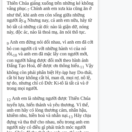
Thiên Chúa giáng xuống trên những kẻ không
vâng phục.
Chính anh em xưa kia cũng ăn ở
7
như thế, khi anh em còn sống giữa những
người ấy.
Nhưng nay, cả anh em nữa, hãy từ
8
bỏ tất cả những cái đó: nào là giận dữ, nóng
nảy, độc ác, nào là thoá mạ, ăn nói thô tục.
Anh em đừng nói dối nhau, vì anh em đã cởi
9
bỏ con người cũ với những hành vi của nó
rồi,
và anh em đã mặc lấy con người mới,
10
con người hằng được đổi mới theo hình ảnh
Đấng Tạo Hoá, để được ơn thông hiểu.
Vậy
11
không còn phải phân biệt Hy-lạp hay Do-thái,
cắt bì hay không cắt bì, man di, mọi rợ, nô lệ,
tự do, nhưng chỉ có Đức Ki-tô là tất cả và ở
trong mọi người.
Anh em là những người được Thiên Chúa
12
tuyển lựa, hiến thánh và yêu thương. Vì thế,
anh em hãy có lòng thương cảm, nhân hậu,
khiêm nhu, hiền hoà và nhẫn nại.
Hãy chịu
13
đựng và tha thứ cho nhau, nếu trong anh em
người này có điều gì phải trách móc người