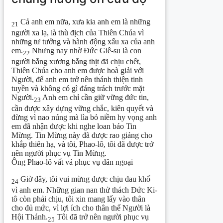
Cả anh em nữa, xưa kia anh em là những
21
người xa lạ, là thù địch của Thiên Chúa vì
những tư tưởng và hành động xấu xa của anh
em.
Nhưng nay nhờ Đức Giê-su là con
22
người bằng xương bằng thịt đã chịu chết,
Thiên Chúa cho anh em được hoà giải với
Người, để anh em trở nên thánh thiện tinh
tuyền và không có gì đáng trách trước mặt
Người.
Anh em chỉ cần giữ vững đức tin,
23
cần được xây dựng vững chắc, kiên quyết và
đừng vì nao núng mà lìa bỏ niềm hy vọng anh
em đã nhận được khi nghe loan báo Tin
Mừng. Tin Mừng này đã được rao giảng cho
khắp thiên hạ, và tôi, Phao-lô, tôi đã được trở
nên người phục vụ Tin Mừng.
Ông Phao-lô vất vả phục vụ dân ngoại
Giờ đây, tôi vui mừng được chịu đau khổ
24
vì anh em. Những gian nan thử thách Đức Ki-
tô còn phải chịu, tôi xin mang lấy vào thân
cho đủ mức, vì lợi ích cho thân thể Người là
Hội Thánh.
Tôi đã trở nên người phục vụ
25