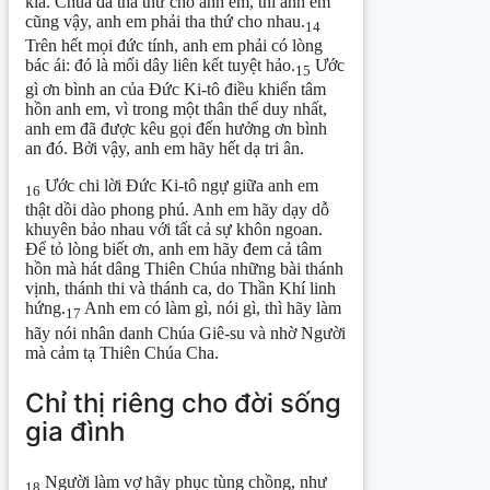
kia. Chúa đã tha thứ cho anh em, thì anh em
cũng vậy, anh em phải tha thứ cho nhau.
14
Trên hết mọi đức tính, anh em phải có lòng
bác ái: đó là mối dây liên kết tuyệt hảo.
Ước
15
gì ơn bình an của Đức Ki-tô điều khiển tâm
hồn anh em, vì trong một thân thể duy nhất,
anh em đã được kêu gọi đến hưởng ơn bình
an đó. Bởi vậy, anh em hãy hết dạ tri ân.
Ước chi lời Đức Ki-tô ngự giữa anh em
16
thật dồi dào phong phú. Anh em hãy dạy dỗ
khuyên bảo nhau với tất cả sự khôn ngoan.
Để tỏ lòng biết ơn, anh em hãy đem cả tâm
hồn mà hát dâng Thiên Chúa những bài thánh
vịnh, thánh thi và thánh ca, do Thần Khí linh
hứng.
Anh em có làm gì, nói gì, thì hãy làm
17
hãy nói nhân danh Chúa Giê-su và nhờ Người
mà cảm tạ Thiên Chúa Cha.
Chỉ thị riêng cho đời sống
gia đình
Người làm vợ hãy phục tùng chồng, như
18