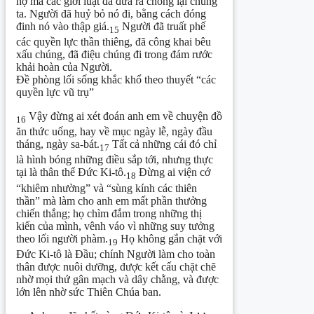
nợ mà các giới luật đã đưa ra chống lại chúng
ta. Người đã huỷ bỏ nó đi, bằng cách đóng
đinh nó vào thập giá.
Người đã truất phế
15
các quyền lực thần thiêng, đã công khai bêu
xấu chúng, đã điệu chúng đi trong đám rước
khải hoàn của Người.
Đề phòng lối sống khắc khổ theo thuyết “các
quyền lực vũ trụ”
Vậy đừng ai xét đoán anh em về chuyện đồ
16
ăn thức uống, hay về mục ngày lễ, ngày đầu
tháng, ngày sa-bát.
Tất cả những cái đó chỉ
17
là hình bóng những điều sắp tới, nhưng thực
tại là thân thể Đức Ki-tô.
Đừng ai viện cớ
18
“khiêm nhường” và “sùng kính các thiên
thần” mà làm cho anh em mất phần thưởng
chiến thắng; họ chìm đắm trong những thị
kiến của mình, vênh váo vì những suy tưởng
theo lối người phàm.
Họ không gắn chặt với
19
Đức Ki-tô là Đầu; chính Người làm cho toàn
thân được nuôi dưỡng, được kết cấu chặt chẽ
nhờ mọi thứ gân mạch và dây chằng, và được
lớn lên nhờ sức Thiên Chúa ban.