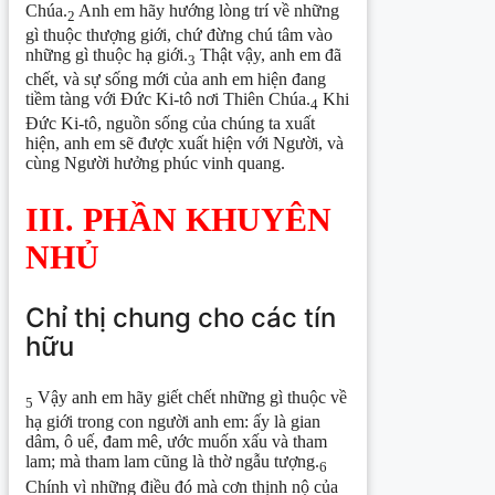
Chúa.
Anh em hãy hướng lòng trí về những
2
gì thuộc thượng giới, chứ đừng chú tâm vào
những gì thuộc hạ giới.
Thật vậy, anh em đã
3
chết, và sự sống mới của anh em hiện đang
tiềm tàng với Đức Ki-tô nơi Thiên Chúa.
Khi
4
Đức Ki-tô, nguồn sống của chúng ta xuất
hiện, anh em sẽ được xuất hiện với Người, và
cùng Người hưởng phúc vinh quang.
III. PHẦN KHUYÊN
NHỦ
Chỉ thị chung cho các tín
hữu
Vậy anh em hãy giết chết những gì thuộc về
5
hạ giới trong con người anh em: ấy là gian
dâm, ô uế, đam mê, ước muốn xấu và tham
lam; mà tham lam cũng là thờ ngẫu tượng.
6
Chính vì những điều đó mà cơn thịnh nộ của