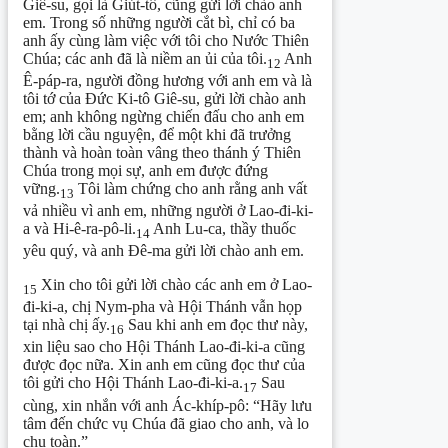
Giê-su, gọi là Giút-tô, cũng gửi lời chào anh
em. Trong số những người cắt bì, chỉ có ba
anh ấy cùng làm việc với tôi cho Nước Thiên
Chúa; các anh đã là niềm an ủi của tôi.
Anh
12
Ê-páp-ra, người đồng hương với anh em và là
tôi tớ của Đức Ki-tô Giê-su, gửi lời chào anh
em; anh không ngừng chiến đấu cho anh em
bằng lời cầu nguyện, để một khi đã trưởng
thành và hoàn toàn vâng theo thánh ý Thiên
Chúa trong mọi sự, anh em được đứng
vững.
Tôi làm chứng cho anh rằng anh vất
13
vả nhiều vì anh em, những người ở Lao-đi-ki-
a và Hi-ê-ra-pô-li.
Anh Lu-ca, thầy thuốc
14
yêu quý, và anh Đê-ma gửi lời chào anh em.
Xin cho tôi gửi lời chào các anh em ở Lao-
15
đi-ki-a, chị Nym-pha và Hội Thánh vẫn họp
tại nhà chị ấy.
Sau khi anh em đọc thư này,
16
xin liệu sao cho Hội Thánh Lao-đi-ki-a cũng
được đọc nữa. Xin anh em cũng đọc thư của
tôi gửi cho Hội Thánh Lao-đi-ki-a.
Sau
17
cùng, xin nhắn với anh Ác-khíp-pô: “Hãy lưu
tâm đến chức vụ Chúa đã giao cho anh, và lo
chu toàn.”