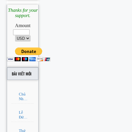
Thanks for your
support.
Amount
BÀI VIẾT MỚI
Chủ
Nhật
20 –
Năm
Lễ
A –
Đức
Thường
Mẹ
Niên
Lên
Thứ
Trời