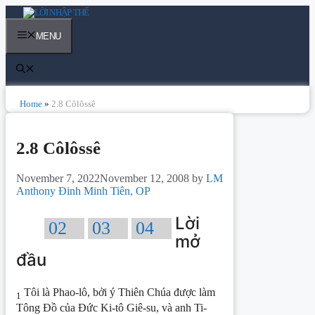
Skip
to
content
MENU
Home
»
2.8 Côlôssê
2.8 Côlôssê
November 7, 2022
November 12, 2008
by
LM
Anthony Đinh Minh Tiên, OP
Lời
02
03
04
mở
đầu
Tôi là Phao-lô, bởi ý Thiên Chúa được làm
1
Tông Đồ của Đức Ki-tô Giê-su, và anh Ti-