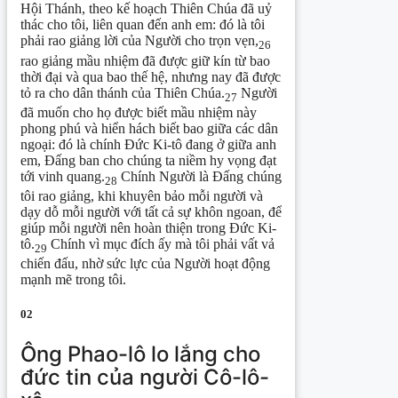
Hội Thánh, theo kế hoạch Thiên Chúa đã uỷ
thác cho tôi, liên quan đến anh em: đó là tôi
phải rao giảng lời của Người cho trọn vẹn,
26
rao giảng mầu nhiệm đã được giữ kín từ bao
thời đại và qua bao thế hệ, nhưng nay đã được
tỏ ra cho dân thánh của Thiên Chúa.
Người
27
đã muốn cho họ được biết mầu nhiệm này
phong phú và hiển hách biết bao giữa các dân
ngoại: đó là chính Đức Ki-tô đang ở giữa anh
em, Đấng ban cho chúng ta niềm hy vọng đạt
tới vinh quang.
Chính Người là Đấng chúng
28
tôi rao giảng, khi khuyên bảo mỗi người và
dạy dỗ mỗi người với tất cả sự khôn ngoan, để
giúp mỗi người nên hoàn thiện trong Đức Ki-
tô.
Chính vì mục đích ấy mà tôi phải vất vả
29
chiến đấu, nhờ sức lực của Người hoạt động
mạnh mẽ trong tôi.
02
Ông Phao-lô lo lắng cho
đức tin của người Cô-lô-