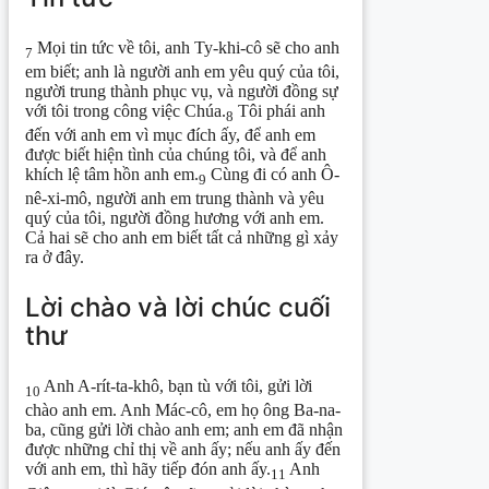
Mọi tin tức về tôi, anh Ty-khi-cô sẽ cho anh
7
em biết; anh là người anh em yêu quý của tôi,
người trung thành phục vụ, và người đồng sự
với tôi trong công việc Chúa.
Tôi phái anh
8
đến với anh em vì mục đích ấy, để anh em
được biết hiện tình của chúng tôi, và để anh
khích lệ tâm hồn anh em.
Cùng đi có anh Ô-
9
nê-xi-mô, người anh em trung thành và yêu
quý của tôi, người đồng hương với anh em.
Cả hai sẽ cho anh em biết tất cả những gì xảy
ra ở đây.
Lời chào và lời chúc cuối
thư
Anh A-rít-ta-khô, bạn tù với tôi, gửi lời
10
chào anh em. Anh Mác-cô, em họ ông Ba-na-
ba, cũng gửi lời chào anh em; anh em đã nhận
được những chỉ thị về anh ấy; nếu anh ấy đến
với anh em, thì hãy tiếp đón anh ấy.
Anh
11