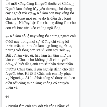
thế mới xứng đáng là người thuộc về Chúa.
19
Người làm chồng hãy yêu thương chứ đừng
cay nghiệt với vợ.
Kẻ làm con hãy vâng lời
20
cha mẹ trong mọi sự, vì đó là điều đẹp lòng
Chúa.
Những bậc làm cha mẹ đừng làm cho
21
con cái bực tức, kẻo chúng ngã lòng.
Kẻ làm nô lệ hãy vâng lời những người chủ
22
ở đời này trong mọi sự. Đừng chỉ vâng lời
trước mặt, như muốn làm đẹp lòng người ta,
nhưng với lòng đơn sơ, vì kính sợ Chúa.
23
Bất cứ làm việc gì, hãy làm tận tâm như thể
làm cho Chúa, chứ không phải cho người
đời
vì biết rằng anh em sẽ nhận được phần
24
thưởng Chúa ban, là gia nghiệp dành cho dân
Người. Đức Ki-tô là Chủ, anh em hãy phục
vụ Người.
Ai ăn ở bất công sẽ được trả theo
25
điều bất công mình làm; không có chuyện
thiên vị.
04
Người làm chủ hãy đối xử công bằng và