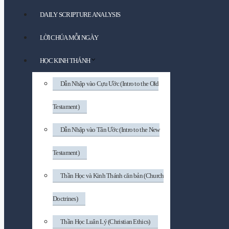
DAILY SCRIPTURE ANALYSIS
LỜI CHÚA MỖI NGÀY
HỌC KINH THÁNH
Dẫn Nhập vào Cựu Ước (Intro to the Old
Testament)
Dẫn Nhập vào Tân Ước (Intro to the New
Testament)
Thần Học và Kinh Thánh căn bản (Church
Doctrines)
Thần Học Luân Lý (Christian Ethics)