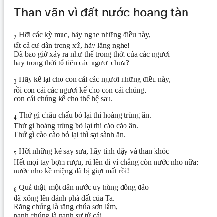
Than vãn vì đất nước hoang tàn
Hỡi các kỳ mục, hãy nghe những điều này,
2
tất cả cư dân trong xứ, hãy lắng nghe!
Đã bao giờ xảy ra như thế trong thời của các ngươi
hay trong thời tổ tiên các ngươi chưa?
Hãy kể lại cho con cái các ngươi những điều này,
3
rồi con cái các ngươi kể cho con cái chúng,
con cái chúng kể cho thế hệ sau.
Thứ gì châu chấu bỏ lại thì hoàng trùng ăn.
4
Thứ gì hoàng trùng bỏ lại thì cào cào ăn.
Thứ gì cào cào bỏ lại thì sạt sành ăn.
Hỡi những kẻ say sưa, hãy tỉnh dậy và than khóc.
5
Hết mọi tay bợm rượu, rú lên đi vì chẳng còn nước nho nữa:
nước nho kề miệng đã bị giựt mất rồi!
Quả thật, một dân nước uy hùng đông đảo
6
đã xông lên đánh phá đất của Ta.
Răng chúng là răng chúa sơn lâm,
nanh chúng là nanh sư tử cái.