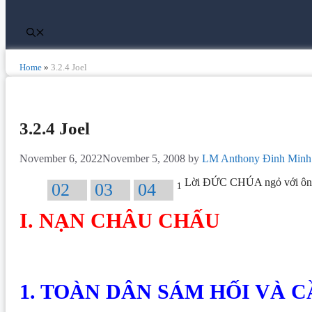
Home
»
3.2.4 Joel
3.2.4 Joel
November 6, 2022
November 5, 2008
by
LM Anthony Đinh Minh 
Lời ĐỨC CHÚA ngỏ với ông 
02
03
04
1
I. NẠN CHÂU CHẤU
1. TOÀN DÂN SÁM HỐI VÀ 