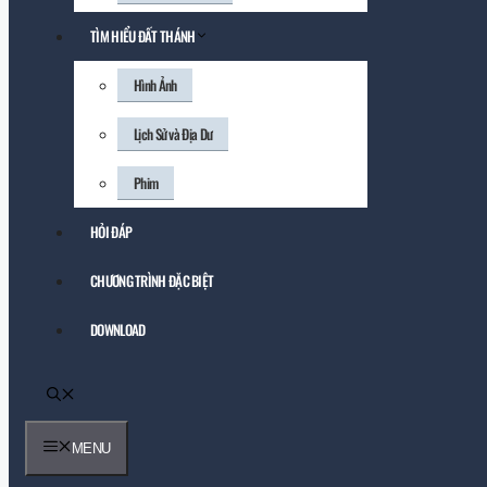
TÌM HIỂU ĐẤT THÁNH
Hình Ảnh
Lịch Sử và Địa Dư
Phim
HỎI ĐÁP
CHƯƠNG TRÌNH ĐẶC BIỆT
DOWNLOAD
MENU