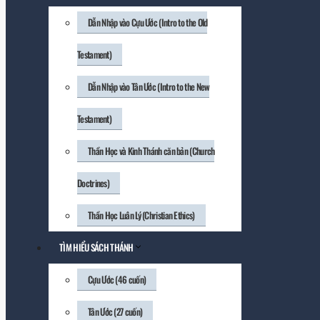
Dẫn Nhập vào Cựu Ước (Intro to the Old
Testament)
Dẫn Nhập vào Tân Ước (Intro to the New
Testament)
Thần Học và Kinh Thánh căn bản (Church
Doctrines)
Thần Học Luân Lý (Christian Ethics)
TÌM HIỂU SÁCH THÁNH
Cựu Ước (46 cuốn)
Tân Ước (27 cuốn)