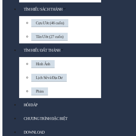
TÌM HIỂU SÁCH THÁNH
Cựu Ước (46 cuốn)
Tân Ước (27 cuốn)
TÌM HIỂU ĐẤT THÁNH
Hình Ảnh
Lịch Sử và Địa Dư
Phim
HỎI ĐÁP
CHƯƠNG TRÌNH ĐẶC BIỆT
DOWNLOAD