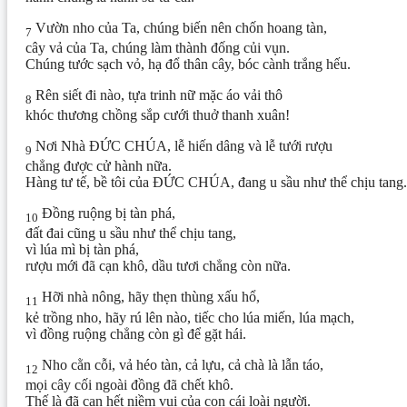
Vườn nho của Ta, chúng biến nên chốn hoang tàn,
7
cây vả của Ta, chúng làm thành đống củi vụn.
Chúng tước sạch vỏ, hạ đổ thân cây, bóc cành trắng hếu.
Rên siết đi nào, tựa trinh nữ mặc áo vải thô
8
khóc thương chồng sắp cưới thuở thanh xuân!
Nơi Nhà ĐỨC CHÚA, lễ hiến dâng và lễ tưới rượu
9
chẳng được cử hành nữa.
Hàng tư tế, bề tôi của ĐỨC CHÚA, đang u sầu như thể chịu tang.
Đồng ruộng bị tàn phá,
10
đất đai cũng u sầu như thể chịu tang,
vì lúa mì bị tàn phá,
rượu mới đã cạn khô, dầu tươi chẳng còn nữa.
Hỡi nhà nông, hãy thẹn thùng xấu hổ,
11
kẻ trồng nho, hãy rú lên nào, tiếc cho lúa miến, lúa mạch,
vì đồng ruộng chẳng còn gì để gặt hái.
Nho cằn cỗi, vả héo tàn, cả lựu, cả chà là lẫn táo,
12
mọi cây cối ngoài đồng đã chết khô.
Thế là đã cạn hết niềm vui của con cái loài người.