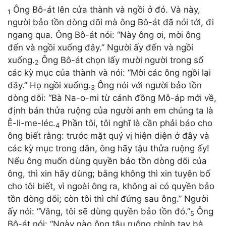
Ông Bô-át lên cửa thành và ngồi ở đó. Và này,
1
người bảo tồn dòng dõi mà ông Bô-át đã nói tới, đi
ngang qua. Ông Bô-át nói: “Này ông ơi, mời ông
đến và ngồi xuống đây.” Người ấy đến và ngồi
xuống.
Ông Bô-át chọn lấy mười người trong số
2
các kỳ mục của thành và nói: “Mời các ông ngồi lại
đây.” Họ ngồi xuống.
Ông nói với người bảo tồn
3
dòng dõi: “Bà Na-o-mi từ cánh đồng Mô-áp mới về,
định bán thửa ruộng của người anh em chúng ta là
Ê-li-me-léc.
Phần tôi, tôi nghĩ là cần phải báo cho
4
ông biết rằng: trước mặt quý vị hiện diện ở đây và
các kỳ mục trong dân, ông hãy tậu thửa ruộng ấy!
Nếu ông muốn dùng quyền bảo tồn dòng dõi của
ông, thì xin hãy dùng; bằng không thì xin tuyên bố
cho tôi biết, vì ngoài ông ra, không ai có quyền bảo
tồn dòng dõi; còn tôi thì chỉ đứng sau ông.” Người
ấy nói: “Vâng, tôi sẽ dùng quyền bảo tồn đó.”
Ông
5
Bô-át nói: “Ngày nào ông tậu ruộng chính tay bà