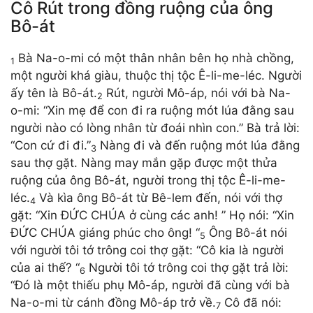
Cô Rút trong đồng ruộng của ông
Bô-át
Bà Na-o-mi có một thân nhân bên họ nhà chồng,
1
một người khá giàu, thuộc thị tộc Ê-li-me-léc. Người
ấy tên là Bô-át.
Rút, người Mô-áp, nói với bà Na-
2
o-mi: “Xin mẹ để con đi ra ruộng mót lúa đằng sau
người nào có lòng nhân từ đoái nhìn con.” Bà trả lời:
“Con cứ đi đi.”
Nàng đi và đến ruộng mót lúa đằng
3
sau thợ gặt. Nàng may mắn gặp được một thửa
ruộng của ông Bô-át, người trong thị tộc Ê-li-me-
léc.
Và kìa ông Bô-át từ Bê-lem đến, nói với thợ
4
gặt: “Xin ĐỨC CHÚA ở cùng các anh! ” Họ nói: “Xin
ĐỨC CHÚA giáng phúc cho ông! “
Ông Bô-át nói
5
với người tôi tớ trông coi thợ gặt: “Cô kia là người
của ai thế? “
Người tôi tớ trông coi thợ gặt trả lời:
6
“Đó là một thiếu phụ Mô-áp, người đã cùng với bà
Na-o-mi từ cánh đồng Mô-áp trở về.
Cô đã nói:
7