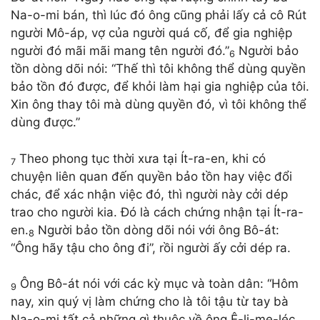
Na-o-mi bán, thì lúc đó ông cũng phải lấy cả cô Rút
người Mô-áp, vợ của người quá cố, để gia nghiệp
người đó mãi mãi mang tên người đó.”
Người bảo
6
tồn dòng dõi nói: “Thế thì tôi không thể dùng quyền
bảo tồn đó được, để khỏi làm hại gia nghiệp của tôi.
Xin ông thay tôi mà dùng quyền đó, vì tôi không thể
dùng được.”
Theo phong tục thời xưa tại Ít-ra-en, khi có
7
chuyện liên quan đến quyền bảo tồn hay việc đổi
chác, để xác nhận việc đó, thì người này cởi dép
trao cho người kia. Đó là cách chứng nhận tại Ít-ra-
en.
Người bảo tồn dòng dõi nói với ông Bô-át:
8
“Ông hãy tậu cho ông đi”, rồi người ấy cởi dép ra.
Ông Bô-át nói với các kỳ mục và toàn dân: “Hôm
9
nay, xin quý vị làm chứng cho là tôi tậu từ tay bà
Na-o-mi tất cả những gì thuộc về ông Ê-li-me-léc,