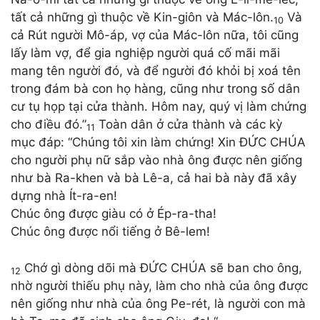
tất cả những gì thuộc về Kin-giôn và Mác-lôn.
Và
10
cả Rút người Mô-áp, vợ của Mác-lôn nữa, tôi cũng
lấy làm vợ, để gia nghiệp người quá cố mãi mãi
mang tên người đó, và để người đó khỏi bị xoá tên
trong đám bà con họ hàng, cũng như trong số dân
cư tụ họp tại cửa thành. Hôm nay, quý vị làm chứng
cho điều đó.”
Toàn dân ở cửa thành và các kỳ
11
mục đáp: “Chúng tôi xin làm chứng! Xin ĐỨC CHÚA
cho người phụ nữ sắp vào nhà ông được nên giống
như bà Ra-khen và bà Lê-a, cả hai bà này đã xây
dựng nhà Ít-ra-en!
Chúc ông được giàu có ở Ép-ra-tha!
Chúc ông được nổi tiếng ở Bê-lem!
Chớ gì dòng dõi mà ĐỨC CHÚA sẽ ban cho ông,
12
nhờ người thiếu phụ này, làm cho nhà của ông được
nên giống như nhà của ông Pe-rét, là người con mà