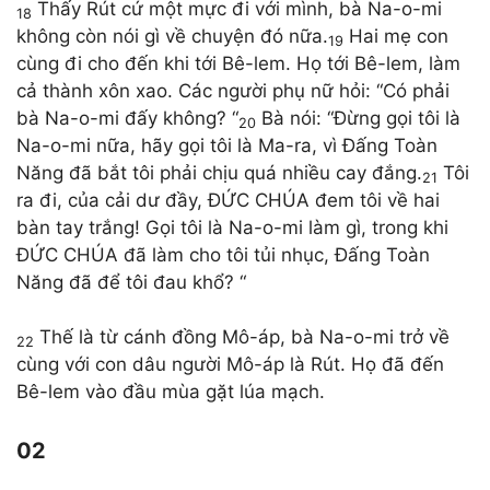
Thấy Rút cứ một mực đi với mình, bà Na-o-mi
18
không còn nói gì về chuyện đó nữa.
Hai mẹ con
19
cùng đi cho đến khi tới Bê-lem. Họ tới Bê-lem, làm
cả thành xôn xao. Các người phụ nữ hỏi: “Có phải
bà Na-o-mi đấy không? “
Bà nói: “Đừng gọi tôi là
20
Na-o-mi nữa, hãy gọi tôi là Ma-ra, vì Đấng Toàn
Năng đã bắt tôi phải chịu quá nhiều cay đắng.
Tôi
21
ra đi, của cải dư đầy, ĐỨC CHÚA đem tôi về hai
bàn tay trắng! Gọi tôi là Na-o-mi làm gì, trong khi
ĐỨC CHÚA đã làm cho tôi tủi nhục, Đấng Toàn
Năng đã để tôi đau khổ? “
Thế là từ cánh đồng Mô-áp, bà Na-o-mi trở về
22
cùng với con dâu người Mô-áp là Rút. Họ đã đến
Bê-lem vào đầu mùa gặt lúa mạch.
02