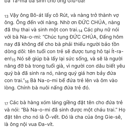
bà Ta-ma đã sinh cho ông Giu-đa! “
Vậy ông Bô-át lấy cô Rút, và nàng trở thành vợ
13
ông. Ông đến với nàng. Nhờ ơn ĐỨC CHÚA, nàng
đã thụ thai và sinh một con trai.
Các phụ nữ nói
14
với bà Na-o-mi: “Chúc tụng ĐỨC CHÚA, Đấng hôm
nay đã không để cho bà phải thiếu người bảo tồn
dòng dõi: tên tuổi con trẻ sẽ được tung hô tại Ít-ra-
en!
Nó sẽ giúp bà lấy lại sức sống, và sẽ là người
15
nâng đỡ bà trong tuổi già, vì người con dâu biết yêu
quý bà đã sinh ra nó, nàng quý giá hơn bảy đứa
con trai.”
Bà Na-o-mi bế đứa trẻ lên và ôm vào
16
lòng. Chính bà nuôi nấng đứa trẻ đó.
Các bà hàng xóm láng giềng đặt tên cho đứa trẻ
17
và nói: “Bà Na-o-mi đã sinh được một cháu trai.” Họ
đặt tên cho nó là Ô-vết. Đó là cha của ông Gie-sê,
là ông nội vua Đa-vít.