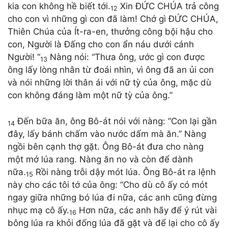
kia con không hề biết tới.
Xin ĐỨC CHÚA trả công
12
cho con vì những gì con đã làm! Chớ gì ĐỨC CHÚA,
Thiên Chúa của Ít-ra-en, thưởng công bội hậu cho
con, Người là Đấng cho con ẩn náu dưới cánh
Người! “
Nàng nói: “Thưa ông, ước gì con được
13
ông lấy lòng nhân từ đoái nhìn, vì ông đã an ủi con
và nói những lời thân ái với nữ tỳ của ông, mặc dù
con không đáng làm một nữ tỳ của ông.”
Đến bữa ăn, ông Bô-át nói với nàng: “Con lại gần
14
đây, lấy bánh chấm vào nước dấm mà ăn.” Nàng
ngồi bên cạnh thợ gặt. Ông Bô-át đưa cho nàng
một mớ lúa rang. Nàng ăn no và còn để dành
nữa.
Rồi nàng trỗi dậy mót lúa. Ông Bô-át ra lệnh
15
này cho các tôi tớ của ông: “Cho dù cô ấy có mót
ngay giữa những bó lúa đi nữa, các anh cũng đừng
nhục mạ cô ấy.
Hơn nữa, các anh hãy để ý rút vài
16
bông lúa ra khỏi đống lúa đã gặt và để lại cho cô ấy