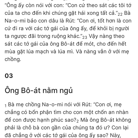
“Ông ấy còn nói với con: “Con cứ theo sát các tôi tớ
của ta cho đến khi chúng gặt hái xong tất cả.”
Bà
22
Na-o-mi bảo con dâu là Rút: “Con ơi, tốt hơn là con
cứ đi ra với các tớ gái của ông ấy, để khỏi bị người
ta ngược đãi trong ruộng khác.”
Vậy nàng theo
23
sát các tớ gái của ông Bô-át để mót, cho đến hết
mùa gặt lúa mạch và lúa mì. Và nàng vẫn ở với mẹ
chồng.
03
Ông Bô-át nằm ngủ
Bà mẹ chồng Na-o-mi nói với Rút: “Con ơi, mẹ
1
chẳng có bổn phận tìm cho con một chốn an nhàn
để con được hạnh phúc sao?
Mà ông Bô-át không
2
phải là chỗ bà con gần của chúng ta đó ư? Con lại
đã chẳng ở với các tớ gái của ông ấy sao? Này,