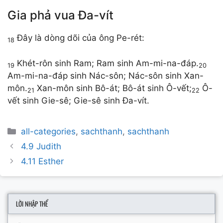
Gia phả vua Đa-vít
Đây là dòng dõi của ông Pe-rét:
18
Khét-rôn sinh Ram; Ram sinh Am-mi-na-đáp.
19
20
Am-mi-na-đáp sinh Nác-sôn; Nác-sôn sinh Xan-
môn.
Xan-môn sinh Bô-át; Bô-át sinh Ô-vết;
Ô-
21
22
vết sinh Gie-sê; Gie-sê sinh Đa-vít.
Categories
all-categories
,
sachthanh
,
sachthanh
Post
4.9 Judith
navigation
4.11 Esther
LỜI NHẬP THỂ