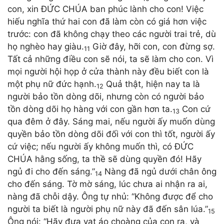
con, xin ĐỨC CHÚA ban phúc lành cho con! Việc
hiếu nghĩa thứ hai con đã làm còn có giá hơn việc
trước: con đã không chạy theo các người trai trẻ, dù
họ nghèo hay giàu.
Giờ đây, hỡi con, con đừng sợ.
11
Tất cả những điều con sẽ nói, ta sẽ làm cho con. Vì
mọi người hội họp ở cửa thành này đều biết con là
một phụ nữ đức hạnh.
Quả thật, hiện nay ta là
12
người bảo tồn dòng dõi, nhưng còn có người bảo
tồn dòng dõi họ hàng với con gần hơn ta.
Con cứ
13
qua đêm ở đây. Sáng mai, nếu người ấy muốn dùng
quyền bảo tồn dòng dõi đối với con thì tốt, người ấy
cứ việc; nếu người ấy không muốn thì, có ĐỨC
CHÚA hằng sống, ta thề sẽ dùng quyền đó! Hãy
ngủ đi cho đến sáng.”
Nàng đã ngủ dưới chân ông
14
cho đến sáng. Tờ mờ sáng, lúc chưa ai nhận ra ai,
nàng đã chỗi dậy. Ông tự nhủ: “Không được để cho
người ta biết là người phụ nữ này đã đến sân lúa.”
15
Ông nói: “Hãy đưa vạt áo choàng của con ra, và