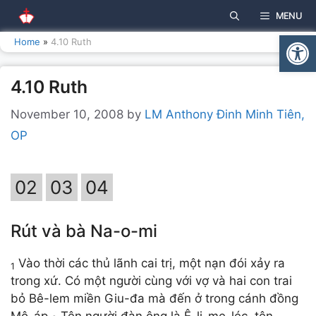
Skip
MENU
to
Open
content
Home
»
4.10 Ruth
4.10 Ruth
November 10, 2008
by
LM Anthony Đinh Minh Tiên,
OP
02
03
04
Rút và bà Na-o-mi
Vào thời các thủ lãnh cai trị, một nạn đói xảy ra
1
trong xứ. Có một người cùng với vợ và hai con trai
bỏ Bê-lem miền Giu-đa mà đến ở trong cánh đồng
Mô-áp.
Tên người đàn ông là Ê-li-me-léc, tên