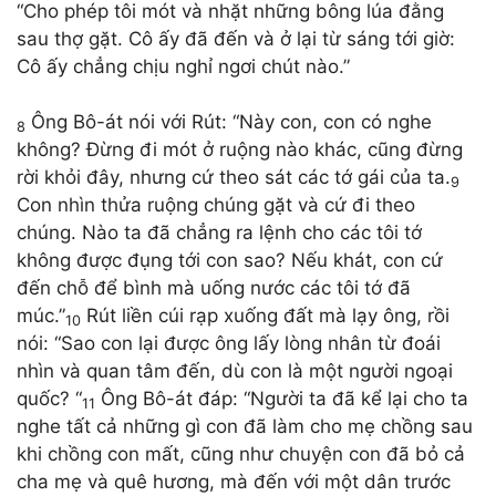
“Cho phép tôi mót và nhặt những bông lúa đằng
sau thợ gặt. Cô ấy đã đến và ở lại từ sáng tới giờ:
Cô ấy chẳng chịu nghỉ ngơi chút nào.”
Ông Bô-át nói với Rút: “Này con, con có nghe
8
không? Đừng đi mót ở ruộng nào khác, cũng đừng
rời khỏi đây, nhưng cứ theo sát các tớ gái của ta.
9
Con nhìn thửa ruộng chúng gặt và cứ đi theo
chúng. Nào ta đã chẳng ra lệnh cho các tôi tớ
không được đụng tới con sao? Nếu khát, con cứ
đến chỗ để bình mà uống nước các tôi tớ đã
múc.”
Rút liền cúi rạp xuống đất mà lạy ông, rồi
10
nói: “Sao con lại được ông lấy lòng nhân từ đoái
nhìn và quan tâm đến, dù con là một người ngoại
quốc? “
Ông Bô-át đáp: “Người ta đã kể lại cho ta
11
nghe tất cả những gì con đã làm cho mẹ chồng sau
khi chồng con mất, cũng như chuyện con đã bỏ cả
cha mẹ và quê hương, mà đến với một dân trước