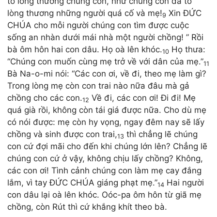
tỏ lòng thương chúng con, như chúng con đã tỏ
lòng thương những người quá cố và mẹ!
Xin ĐỨC
9
CHÚA cho mỗi người chúng con tìm được cuộc
sống an nhàn dưới mái nhà một người chồng! ” Rồi
bà ôm hôn hai con dâu. Họ oà lên khóc.
Họ thưa:
10
“Chúng con muốn cùng mẹ trở về với dân của mẹ.”
11
Bà Na-o-mi nói: “Các con ơi, về đi, theo mẹ làm gì?
Trong lòng mẹ còn con trai nào nữa đâu mà gả
chồng cho các con.
Về đi, các con ơi! Đi đi! Mẹ
12
quá già rồi, không còn tái giá được nữa. Cho dù mẹ
có nói được: mẹ còn hy vọng, ngay đêm nay sẽ lấy
chồng và sinh được con trai,
thì chẳng lẽ chúng
13
con cứ đợi mãi cho đến khi chúng lớn lên? Chẳng lẽ
chúng con cứ ở vậy, không chịu lấy chồng? Không,
các con ơi! Tình cảnh chúng con làm mẹ cay đắng
lắm, vì tay ĐỨC CHÚA giáng phạt mẹ.”
Hai người
14
con dâu lại oà lên khóc. Oóc-pa ôm hôn từ giã mẹ
chồng, còn Rút thì cứ khắng khít theo bà.