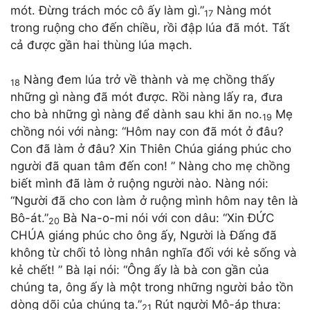
mót. Đừng trách móc cô ấy làm gì.”
Nàng mót
17
trong ruộng cho đến chiều, rồi đập lúa đã mót. Tất
cả được gần hai thùng lúa mạch.
Nàng đem lúa trở về thành và mẹ chồng thấy
18
những gì nàng đã mót được. Rồi nàng lấy ra, đưa
cho bà những gì nàng để dành sau khi ăn no.
Mẹ
19
chồng nói với nàng: “Hôm nay con đã mót ở đâu?
Con đã làm ở đâu? Xin Thiên Chúa giáng phúc cho
người đã quan tâm đến con! ” Nàng cho mẹ chồng
biết mình đã làm ở ruộng người nào. Nàng nói:
“Người đã cho con làm ở ruộng mình hôm nay tên là
Bô-át.”
Bà Na-o-mi nói với con dâu: “Xin ĐỨC
20
CHÚA giáng phúc cho ông ấy, Người là Đấng đã
không từ chối tỏ lòng nhân nghĩa đối với kẻ sống và
kẻ chết! ” Bà lại nói: “Ông ấy là bà con gần của
chúng ta, ông ấy là một trong những người bảo tồn
dòng dõi của chúng ta.”
Rút người Mô-áp thưa:
21