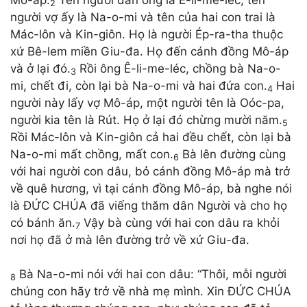
2
người vợ ấy là Na-o-mi và tên của hai con trai là
Mác-lôn và Kin-giôn. Họ là người Ép-ra-tha thuộc
xứ Bê-lem miền Giu-đa. Họ đến cánh đồng Mô-áp
và ở lại đó.
Rồi ông Ê-li-me-léc, chồng bà Na-o-
3
mi, chết đi, còn lại bà Na-o-mi và hai đứa con.
Hai
4
người này lấy vợ Mô-áp, một người tên là Oóc-pa,
người kia tên là Rút. Họ ở lại đó chừng mười năm.
5
Rồi Mác-lôn và Kin-giôn cả hai đều chết, còn lại bà
Na-o-mi mất chồng, mất con.
Bà lên đường cùng
6
với hai người con dâu, bỏ cánh đồng Mô-áp mà trở
về quê hương, vì tại cánh đồng Mô-áp, bà nghe nói
là ĐỨC CHÚA đã viếng thăm dân Người và cho họ
có bánh ăn.
Vậy bà cùng với hai con dâu ra khỏi
7
nơi họ đã ở mà lên đường trở về xứ Giu-đa.
Bà Na-o-mi nói với hai con dâu: “Thôi, mỗi người
8
chúng con hãy trở về nhà mẹ mình. Xin ĐỨC CHÚA