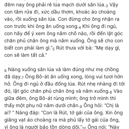
đêm nay ông phải rê lúa mạch dưới sân lúa.
Vậy
3
con tắm rửa đi, xức dầu thơm, khoác áo choàng
vào, rồi xuống sân lúa. Con đừng cho ông nhận ra
con trước khi ông ăn uống xong.
Khi ông đi ngủ,
4
con hãy để ý xem ông nằm chỗ nào, rồi đến lật góc
chăn phủ chân ông mà nằm xuống. Ông sẽ cho con
biết con phải làm gì.”
Rút thưa với bà: “Mẹ dạy gì,
5
con sẽ làm tất cả.”
Nàng xuống sân lúa và làm đúng như mẹ chồng
6
đã dạy.
Ông Bô-át ăn uống xong, lòng vui tươi hớn
7
hở. Ông đi ngủ ở đầu đống lúa. Rút nhẹ nhàng đi tới
đó, lật góc chăn phủ chân ông và nằm xuống.
Vào
8
giữa đêm, ông Bô-át rùng mình; ông trở mình thì
thấy một phụ nữ nằm dưới chân.
Ông hỏi: “Chị là
9
ai? ” Nàng đáp: “Con là Rút, tớ gái của ông. Xin ông
giăng vạt áo choàng ra mà phủ lấy tớ gái của ông,
vì ông là người bảo tồn dòng dõi.”
Ông nói: “Này
10