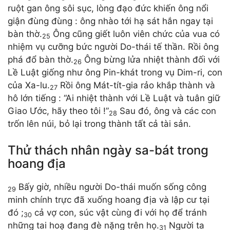
ruột gan ông sôi sục, lòng đạo đức khiến ông nổi
giận đùng đùng : ông nhào tới hạ sát hắn ngay tại
bàn thờ.
Ông cũng giết luôn viên chức của vua có
25
nhiệm vụ cưỡng bức người Do-thái tế thần. Rồi ông
phá đổ bàn thờ.
Ông bừng lửa nhiệt thành đối với
26
Lề Luật giống như ông Pin-khát trong vụ Dim-ri, con
của Xa-lu.
Rồi ông Mát-tít-gia rảo khắp thành và
27
hô lớn tiếng : “Ai nhiệt thành với Lề Luật và tuân giữ
Giao Ước, hãy theo tôi !”
Sau đó, ông và các con
28
trốn lên núi, bỏ lại trong thành tất cả tài sản.
Thử thách nhân ngày sa-bát trong
hoang địa
Bấy giờ, nhiều người Do-thái muốn sống công
29
minh chính trực đã xuống hoang địa và lập cư tại
đó ;
cả vợ con, súc vật cùng đi với họ để tránh
30
những tai hoạ đang đè nặng trên họ.
Người ta
31