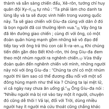
thành và sẵn sàng chiến đấu, Xê-rôn, tướng chỉ huy
quân đội Xy-ri,
tự nhủ : “Ta phải làm cho danh ta
14
lừng lẫy và ta sẽ được vinh hiển trong vương quốc
này. Ta sẽ giao chiến với Giu-đa cùng với dân ở đó
là bọn người đã coi thường lệnh vua.”
Vậy ông ta
15
đã lên đường giao chiến ; cùng đi với ông, có một
đoàn quân hùng mạnh gồm những kẻ vô đạo để
tiếp tay với ông trả thù con cái Ít-ra-en.
Khi chúng
16
tiến đến gần đèo Bết Khô-rôn, thì ông Giu-đa đem
theo một nhúm người ra nghênh chiến.
Vừa thấy
17
đoàn quân đến nghênh chiến với mình, những người
này nói với ông Giu-đa : “Chúng ta chỉ có một nhúm
người thì làm sao có thể đương đầu nổi với một số
đông hùng mạnh như thế kia ? Chúng ta lại mệt lử,
vì cả ngày nay chưa ăn uống gì.”
Ông Giu-đa nói :
18
“Nhiều người mà bị rơi vào tay một ít người, chuyện
đó cũng dễ thôi ! Vả lại, đối với Trời, dùng nhiều
người hay ít người mà cứu thoát cũng chẳng khác