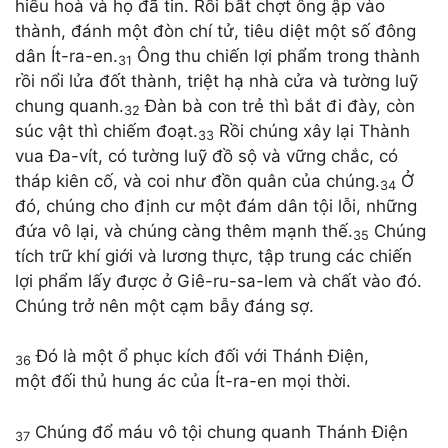
hiếu hoà và họ đã tin. Rồi bất chợt ông ập vào
thành, đánh một đòn chí tử, tiêu diệt một số đông
dân Ít-ra-en.
Ông thu chiến lợi phẩm trong thành
31
rồi nổi lửa đốt thành, triệt hạ nhà cửa và tường luỹ
chung quanh.
Đàn bà con trẻ thì bắt đi đày, còn
32
súc vật thì chiếm đoạt.
Rồi chúng xây lại Thành
33
vua Đa-vít, có tường luỹ đồ sộ và vững chắc, có
tháp kiên cố, và coi như đồn quân của chúng.
Ở
34
đó, chúng cho định cư một đám dân tội lỗi, những
đứa vô lại, và chúng càng thêm mạnh thế.
Chúng
35
tích trữ khí giới và lương thực, tập trung các chiến
lợi phẩm lấy được ở Giê-ru-sa-lem và chất vào đó.
Chúng trở nên một cạm bẫy đáng sợ.
Đó là một ổ phục kích đối với Thánh Điện,
36
một đối thủ hung ác của Ít-ra-en mọi thời.
Chúng đổ máu vô tội chung quanh Thánh Điện
37