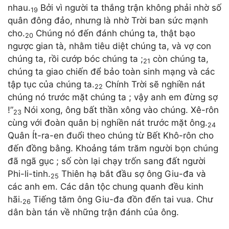
nhau.
Bởi vì người ta thắng trận không phải nhờ số
19
quân đông đảo, nhưng là nhờ Trời ban sức mạnh
cho.
Chúng nó đến đánh chúng ta, thật bạo
20
ngược gian tà, nhằm tiêu diệt chúng ta, và vợ con
chúng ta, rồi cướp bóc chúng ta ;
còn chúng ta,
21
chúng ta giao chiến để bảo toàn sinh mạng và các
tập tục của chúng ta.
Chính Trời sẽ nghiền nát
22
chúng nó trước mặt chúng ta ; vậy anh em đừng sợ
!”
Nói xong, ông bất thần xông vào chúng. Xê-rôn
23
cùng với đoàn quân bị nghiền nát trước mặt ông.
24
Quân Ít-ra-en đuổi theo chúng từ Bết Khô-rôn cho
đến đồng bằng. Khoảng tám trăm người bọn chúng
đã ngã gục ; số còn lại chạy trốn sang đất người
Phi-li-tinh.
Thiên hạ bắt đầu sợ ông Giu-đa và
25
các anh em. Các dân tộc chung quanh đều kinh
hãi.
Tiếng tăm ông Giu-đa đồn đến tai vua. Chư
26
dân bàn tán về những trận đánh của ông.