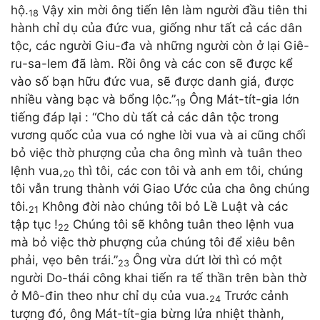
hộ.
Vậy xin mời ông tiến lên làm người đầu tiên thi
18
hành chỉ dụ của đức vua, giống như tất cả các dân
tộc, các người Giu-đa và những người còn ở lại Giê-
ru-sa-lem đã làm. Rồi ông và các con sẽ được kể
vào số bạn hữu đức vua, sẽ được danh giá, được
nhiều vàng bạc và bổng lộc.”
Ông Mát-tít-gia lớn
19
tiếng đáp lại : “Cho dù tất cả các dân tộc trong
vương quốc của vua có nghe lời vua và ai cũng chối
bỏ việc thờ phượng của cha ông mình và tuân theo
lệnh vua,
thì tôi, các con tôi và anh em tôi, chúng
20
tôi vẫn trung thành với Giao Ước của cha ông chúng
tôi.
Không đời nào chúng tôi bỏ Lề Luật và các
21
tập tục !
Chúng tôi sẽ không tuân theo lệnh vua
22
mà bỏ việc thờ phượng của chúng tôi để xiêu bên
phải, vẹo bên trái.”
Ông vừa dứt lời thì có một
23
người Do-thái công khai tiến ra tế thần trên bàn thờ
ở Mô-đin theo như chỉ dụ của vua.
Trước cảnh
24
tượng đó, ông Mát-tít-gia bừng lửa nhiệt thành,