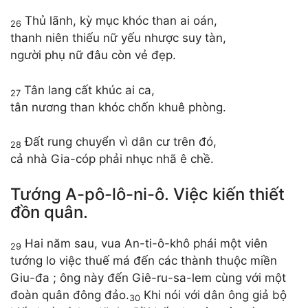
Thủ lãnh, kỳ mục khóc than ai oán,
26
thanh niên thiếu nữ yếu nhược suy tàn,
người phụ nữ đâu còn vẻ đẹp.
Tân lang cất khúc ai ca,
27
tân nương than khóc chốn khuê phòng.
Đất rung chuyển vì dân cư trên đó,
28
cả nhà Gia-cóp phải nhục nhã ê chề.
Tướng A-pô-lô-ni-ô. Việc kiến thiết
đồn quân.
Hai năm sau, vua An-ti-ô-khô phái một viên
29
tướng lo việc thuế má đến các thành thuộc miền
Giu-đa ; ông này đến Giê-ru-sa-lem cùng với một
đoàn quân đông đảo.
Khi nói với dân ông giả bộ
30