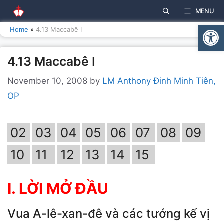
Skip
MENU
to
Open
content
Home
»
4.13 Maccabê I
4.13 Maccabê I
November 10, 2008
by
LM Anthony Đinh Minh Tiên,
OP
02
03
04
05
06
07
08
09
10
11
12
13
14
15
I. LỜI MỞ ĐẦU
Vua A-lê-xan-đê và các tướng kế vị