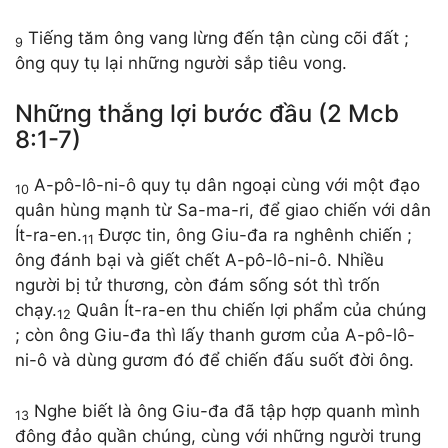
Tiếng tăm ông vang lừng đến tận cùng cõi đất ;
9
ông quy tụ lại những người sắp tiêu vong.
Những thắng lợi bước đầu (2 Mcb
8:1-7)
A-pô-lô-ni-ô quy tụ dân ngoại cùng với một đạo
10
quân hùng mạnh từ Sa-ma-ri, để giao chiến với dân
Ít-ra-en.
Được tin, ông Giu-đa ra nghênh chiến ;
11
ông đánh bại và giết chết A-pô-lô-ni-ô. Nhiều
người bị tử thương, còn đám sống sót thì trốn
chạy.
Quân Ít-ra-en thu chiến lợi phẩm của chúng
12
; còn ông Giu-đa thì lấy thanh gươm của A-pô-lô-
ni-ô và dùng gươm đó để chiến đấu suốt đời ông.
Nghe biết là ông Giu-đa đã tập hợp quanh mình
13
đông đảo quần chúng, cùng với những người trung