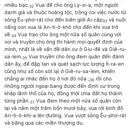
nhiều bạc.
Vua để cho ông Ly-xi-a, một người
32
danh giá và thuộc hoàng tộc, trông coi việc nước từ
sông Êu-phơ-rát cho đến biên giới Ai-cập
và nuôi
33
nấng con vua là An-ti-ô-khô cho đến khi vua trở
về.
Vua trao cho ông một nửa số quân cùng với
34
voi và truyền cho ông thi hành mọi quyết định của
mình, nhất là về vấn đề dân cư ở Giu-đê và Giê-ru-
sa-lem.
Vua truyền cho ông đem quân đến đánh
35
dân ấy, để đập tan và quét sạch lực lượng Ít-ra-en
cũng như số còn sót lại ở Giê-ru-sa-lem, khiến
chẳng ai nhắc đến họ ở nơi đó nữa ;
rồi cho
36
những người ngoại bang được đến định cư trong
khắp lãnh thổ của họ, đồng thời chia đất họ thành
từng phần.
Vua đem theo một nửa số quân còn
37
lại và năm một trăm bốn mươi bảy, vua rời kinh đô
An-ti-ô-khi-a lên đường. Vua vượt sông Êu-phơ-rát
và băng qua các miền thượng du.