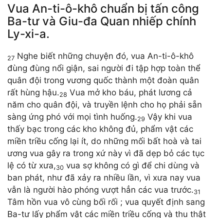
Vua An-ti-ô-khô chuẩn bị tấn công
Ba-tư và Giu-đa Quan nhiếp chính
Ly-xi-a.
Nghe biết những chuyện đó, vua An-ti-ô-khô
27
đùng đùng nổi giận, sai người đi tập hợp toàn thể
quân đội trong vương quốc thành một đoàn quân
rất hùng hậu.
Vua mở kho báu, phát lương cả
28
năm cho quân đội, và truyền lệnh cho họ phải sẵn
sàng ứng phó với mọi tình huống.
Vậy khi vua
29
thấy bạc trong các kho không đủ, phẩm vật các
miền triều cống lại ít, do những mối bất hoà và tai
ương vua gây ra trong xứ này vì đã dẹp bỏ các tục
lệ có từ xưa,
vua sợ không có gì để chi dùng và
30
ban phát, như đã xảy ra nhiều lần, vì xưa nay vua
vẫn là người hào phóng vượt hẳn các vua trước.
31
Tâm hồn vua vô cùng bối rối ; vua quyết định sang
Ba-tư lấy phẩm vật các miền triều cống và thu thật