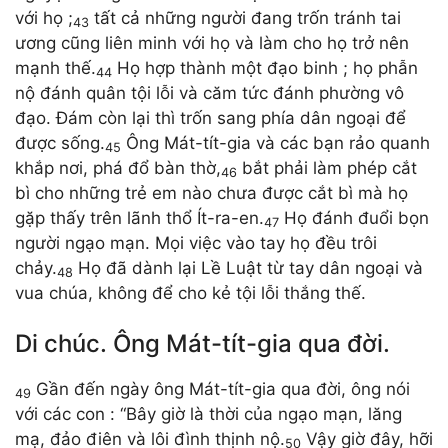
với họ ;
tất cả những người đang trốn tránh tai
43
ương cũng liên minh với họ và làm cho họ trở nên
mạnh thế.
Họ hợp thành một đạo binh ; họ phẫn
44
nộ đánh quân tội lỗi và căm tức đánh phường vô
đạo. Đám còn lại thì trốn sang phía dân ngoại để
được sống.
Ông Mát-tít-gia và các bạn rảo quanh
45
khắp nơi, phá đổ bàn thờ,
bắt phải làm phép cắt
46
bì cho những trẻ em nào chưa được cắt bì mà họ
gặp thấy trên lãnh thổ Ít-ra-en.
Họ đánh đuổi bọn
47
người ngạo mạn. Mọi việc vào tay họ đều trôi
chảy.
Họ đã dành lại Lề Luật từ tay dân ngoại và
48
vua chúa, không để cho kẻ tội lỗi thắng thế.
Di chúc. Ông Mát-tít-gia qua đời.
Gần đến ngày ông Mát-tít-gia qua đời, ông nói
49
với các con : “Bây giờ là thời của ngạo mạn, lăng
mạ, đảo điên và lôi đình thịnh nộ.
Vậy giờ đây, hỡi
50