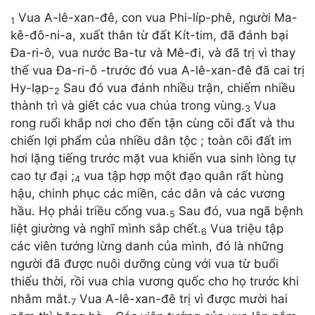
Vua A-lê-xan-đê, con vua Phi-líp-phê, người Ma-
1
kê-đô-ni-a, xuất thân từ đất Kít-tim, đã đánh bại
Đa-ri-ô, vua nước Ba-tư và Mê-đi, và đã trị vì thay
thế vua Đa-ri-ô -trước đó vua A-lê-xan-đê đã cai trị
Hy-lạp-
Sau đó vua đánh nhiều trận, chiếm nhiều
2
thành trì và giết các vua chúa trong vùng.
Vua
3
rong ruổi khắp nơi cho đến tận cùng cõi đất và thu
chiến lợi phẩm của nhiều dân tộc ; toàn cõi đất im
hơi lặng tiếng trước mặt vua khiến vua sinh lòng tự
cao tự đại ;
vua tập hợp một đạo quân rất hùng
4
hậu, chinh phục các miền, các dân và các vương
hầu. Họ phải triều cống vua.
Sau đó, vua ngã bệnh
5
liệt giường và nghĩ mình sắp chết.
Vua triệu tập
6
các viên tướng lừng danh của mình, đó là những
người đã được nuôi dưỡng cùng với vua từ buổi
thiếu thời, rồi vua chia vương quốc cho họ trước khi
nhắm mắt.
Vua A-lê-xan-đê trị vì được mười hai
7