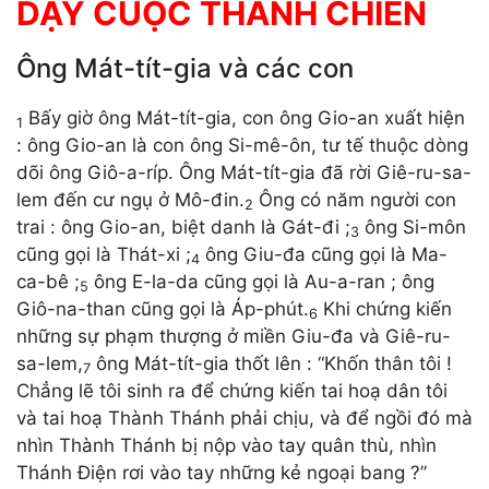
DẬY CUỘC THÁNH CHIẾN
Ông Mát-tít-gia và các con
Bấy giờ ông Mát-tít-gia, con ông Gio-an xuất hiện
1
: ông Gio-an là con ông Si-mê-ôn, tư tế thuộc dòng
dõi ông Giô-a-ríp. Ông Mát-tít-gia đã rời Giê-ru-sa-
lem đến cư ngụ ở Mô-đin.
Ông có năm người con
2
trai : ông Gio-an, biệt danh là Gát-đi ;
ông Si-môn
3
cũng gọi là Thát-xi ;
ông Giu-đa cũng gọi là Ma-
4
ca-bê ;
ông E-la-da cũng gọi là Au-a-ran ; ông
5
Giô-na-than cũng gọi là Áp-phút.
Khi chứng kiến
6
những sự phạm thượng ở miền Giu-đa và Giê-ru-
sa-lem,
ông Mát-tít-gia thốt lên : “Khốn thân tôi !
7
Chẳng lẽ tôi sinh ra để chứng kiến tai hoạ dân tôi
và tai hoạ Thành Thánh phải chịu, và để ngồi đó mà
nhìn Thành Thánh bị nộp vào tay quân thù, nhìn
Thánh Điện rơi vào tay những kẻ ngoại bang ?”