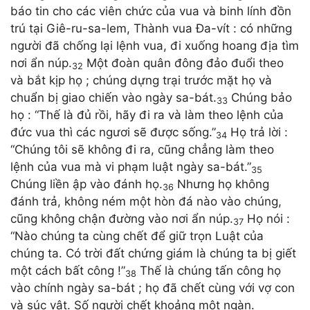
báo tin cho các viên chức của vua và binh lính đồn
trú tại Giê-ru-sa-lem, Thành vua Đa-vít : có những
người đã chống lại lệnh vua, đi xuống hoang địa tìm
nơi ẩn núp.
Một đoàn quân đông đảo đuổi theo
32
và bắt kịp họ ; chúng dựng trại trước mặt họ và
chuẩn bị giao chiến vào ngày sa-bát.
Chúng bảo
33
họ : “Thế là đủ rồi, hãy đi ra và làm theo lệnh của
đức vua thì các ngươi sẽ được sống.”
Họ trả lời :
34
“Chúng tôi sẽ không đi ra, cũng chẳng làm theo
lệnh của vua mà vi phạm luật ngày sa-bát.”
35
Chúng liền ập vào đánh họ.
Nhưng họ không
36
đánh trả, không ném một hòn đá nào vào chúng,
cũng không chận đường vào nơi ẩn núp.
Họ nói :
37
“Nào chúng ta cùng chết để giữ trọn Luật của
chúng ta. Có trời đất chứng giám là chúng ta bị giết
một cách bất công !”
Thế là chúng tấn công họ
38
vào chính ngày sa-bát ; họ đã chết cùng với vợ con
và súc vật. Số người chết khoảng một ngàn.