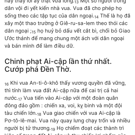
này thấy lời ấy thật vừa lòng.
Một số người trong
13
dân vội đi yết kiến nhà vua. Vua đã cho phép họ
sống theo các tập tục của dân ngoại.
Thế là họ đã
14
xây một thao trường ở Giê-ru-sa-lem theo thói các
dân ngoại ;
họ huỷ bỏ dấu vết cắt bì, chối bỏ Giao
15
Ước thánh để mang chung một ách với dân ngoại
và bán mình để làm điều dữ.
Chinh phạt Ai-cập lần thứ nhất.
Cướp phá Đền Thờ.
Khi vua An-ti-ô-khô thấy vương quyền đã vững,
16
thì tính làm vua đất Ai-cập nữa để cai trị cả hai
nước.
Vua tiến vào Ai-cập với một đoàn quân
17
đông đảo gồm : chiến xa, voi, kỵ binh và một đội
tàu chiến lớn.
Vua giao chiến với vua Ai-cập là
18
Pơ-tô-lê-mai. Vua này quay lưng chạy trốn và nhiều
người bị tử thương.
Họ chiếm đoạt các thành trì
19