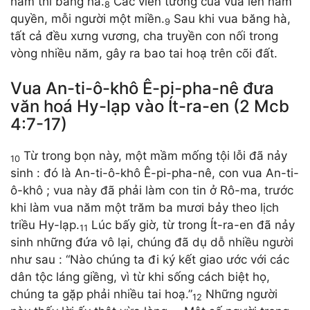
năm thì băng hà.
Các viên tướng của vua lên nắm
8
quyền, mỗi người một miền.
Sau khi vua băng hà,
9
tất cả đều xưng vương, cha truyền con nối trong
vòng nhiều năm, gây ra bao tai hoạ trên cõi đất.
Vua An-ti-ô-khô Ê-pi-pha-nê đưa
văn hoá Hy-lạp vào Ít-ra-en (2 Mcb
4:7-17)
Từ trong bọn này, một mầm mống tội lỗi đã nảy
10
sinh : đó là An-ti-ô-khô Ê-pi-pha-nê, con vua An-ti-
ô-khô ; vua này đã phải làm con tin ở Rô-ma, trước
khi làm vua năm một trăm ba mươi bảy theo lịch
triều Hy-lạp.
Lúc bấy giờ, từ trong Ít-ra-en đã nảy
11
sinh những đứa vô lại, chúng đã dụ dỗ nhiều người
như sau : “Nào chúng ta đi ký kết giao ước với các
dân tộc láng giềng, vì từ khi sống cách biệt họ,
chúng ta gặp phải nhiều tai hoạ.”
Những người
12