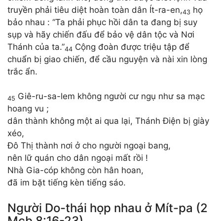
truyền phải tiêu diệt hoàn toàn dân Ít-ra-en,
họ
43
bảo nhau : “Ta phải phục hồi dân ta đang bị suy
sụp và hãy chiến đấu để bảo vệ dân tộc và Nơi
Thánh của ta.”
Cộng đoàn được triệu tập để
44
chuẩn bị giao chiến, để cầu nguyện và nài xin lòng
trắc ẩn.
Giê-ru-sa-lem không người cư ngụ như sa mạc
45
hoang vu ;
dân thành không một ai qua lại, Thánh Điện bị giày
xéo,
Đô Thị thành nơi ở cho người ngoại bang,
nên lữ quán cho dân ngoại mất rồi !
Nhà Gia-cóp không còn hân hoan,
đã im bặt tiếng kèn tiếng sáo.
Người Do-thái họp nhau ở Mít-pa (2
Mcb 8:16-23)