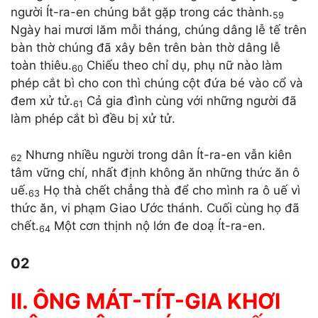
người Ít-ra-en chúng bắt gặp trong các thành.
59
Ngày hai mươi lăm mỗi tháng, chúng dâng lễ tế trên
bàn thờ chúng đã xây bên trên bàn thờ dâng lễ
toàn thiêu.
Chiếu theo chỉ dụ, phụ nữ nào làm
60
phép cắt bì cho con thì chúng cột đứa bé vào cổ và
đem xử tử.
Cả gia đình cùng với những người đã
61
làm phép cắt bì đều bị xử tử.
Nhưng nhiều người trong dân Ít-ra-en vẫn kiên
62
tâm vững chí, nhất định không ăn những thức ăn ô
uế.
Họ thà chết chẳng thà để cho mình ra ô uế vì
63
thức ăn, vi phạm Giao Ước thánh. Cuối cùng họ đã
chết.
Một cơn thịnh nộ lớn đe doạ Ít-ra-en.
64
02
II. ÔNG MÁT-TÍT-GIA KHƠI