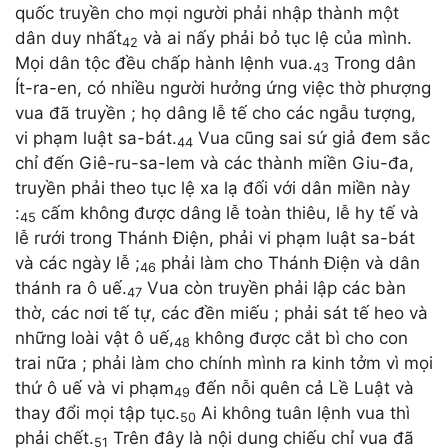
quốc truyền cho mọi người phải nhập thành một
dân duy nhất
và ai nấy phải bỏ tục lệ của mình.
42
Mọi dân tộc đều chấp hành lệnh vua.
Trong dân
43
Ít-ra-en, có nhiều người hưởng ứng việc thờ phượng
vua đã truyền ; họ dâng lễ tế cho các ngẫu tượng,
vi phạm luật sa-bát.
Vua cũng sai sứ giả đem sắc
44
chỉ đến Giê-ru-sa-lem và các thành miền Giu-đa,
truyền phải theo tục lệ xa lạ đối với dân miền này
:
cấm không được dâng lễ toàn thiêu, lễ hy tế và
45
lễ rưới trong Thánh Điện, phải vi phạm luật sa-bát
và các ngày lễ ;
phải làm cho Thánh Điện và dân
46
thánh ra ô uế.
Vua còn truyền phải lập các bàn
47
thờ, các nơi tế tự, các đền miếu ; phải sát tế heo và
những loài vật ô uế,
không được cắt bì cho con
48
trai nữa ; phải làm cho chính mình ra kinh tởm vì mọi
thứ ô uế và vi phạm
đến nỗi quên cả Lề Luật và
49
thay đổi mọi tập tục.
Ai không tuân lệnh vua thì
50
phải chết.
Trên đây là nội dung chiếu chỉ vua đã
51