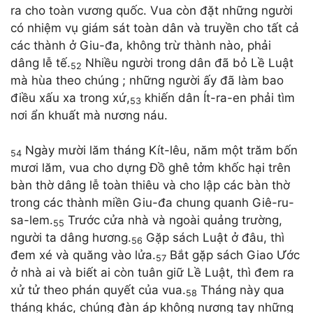
ra cho toàn vương quốc. Vua còn đặt những người
có nhiệm vụ giám sát toàn dân và truyền cho tất cả
các thành ở Giu-đa, không trừ thành nào, phải
dâng lễ tế.
Nhiều người trong dân đã bỏ Lề Luật
52
mà hùa theo chúng ; những người ấy đã làm bao
điều xấu xa trong xứ,
khiến dân Ít-ra-en phải tìm
53
nơi ẩn khuất mà nương náu.
Ngày mười lăm tháng Kít-lêu, năm một trăm bốn
54
mươi lăm, vua cho dựng Đồ ghê tởm khốc hại trên
bàn thờ dâng lễ toàn thiêu và cho lập các bàn thờ
trong các thành miền Giu-đa chung quanh Giê-ru-
sa-lem.
Trước cửa nhà và ngoài quảng trường,
55
người ta dâng hương.
Gặp sách Luật ở đâu, thì
56
đem xé và quăng vào lửa.
Bắt gặp sách Giao Ước
57
ở nhà ai và biết ai còn tuân giữ Lề Luật, thì đem ra
xử tử theo phán quyết của vua.
Tháng này qua
58
tháng khác, chúng đàn áp không nương tay những