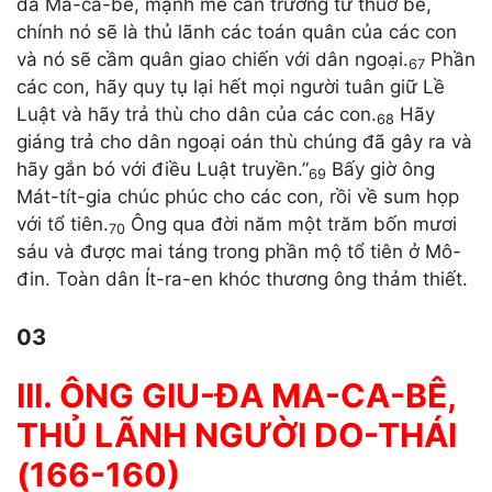
đa Ma-ca-bê, mạnh mẽ can trường từ thuở bé,
chính nó sẽ là thủ lãnh các toán quân của các con
và nó sẽ cầm quân giao chiến với dân ngoại.
Phần
67
các con, hãy quy tụ lại hết mọi người tuân giữ Lề
Luật và hãy trả thù cho dân của các con.
Hãy
68
giáng trả cho dân ngoại oán thù chúng đã gây ra và
hãy gắn bó với điều Luật truyền.”
Bấy giờ ông
69
Mát-tít-gia chúc phúc cho các con, rồi về sum họp
với tổ tiên.
Ông qua đời năm một trăm bốn mươi
70
sáu và được mai táng trong phần mộ tổ tiên ở Mô-
đin. Toàn dân Ít-ra-en khóc thương ông thảm thiết.
03
III. ÔNG GIU-ĐA MA-CA-BÊ,
THỦ LÃNH NGƯỜI DO-THÁI
(166-160)