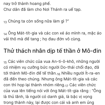
nay trở thành hoang phế.
Chư dân đã làm cho Nơi Thánh ra uế tạp.
Chúng ta còn sống nữa làm gì ?”
13
Ông Mát-tít-gia và các con xé áo mình ra, mặc áo
14
vải thô mà để tang ; họ đau đớn vô cùng.
Thử thách nhân dịp tế thần ở Mô-đin
Các viên chức của vua An-ti-ô-khô, những người
15
có nhiệm vụ cưỡng bức người Do-thái chối đạo, đã
tới thành Mô-đin để tế thần.
Nhiều người Ít-ra-en
16
đã đến theo chúng. Nhưng ông Mát-tít-gia và các
con thì họp lại thành nhóm riêng.
Các viên chức
17
của vua lên tiếng nói với ông Mát-tít-gia rằng : “Ông
là thủ lãnh, là người có danh giá, là bậc vị vọng
trong thành này, lại được con cái và anh em ủng