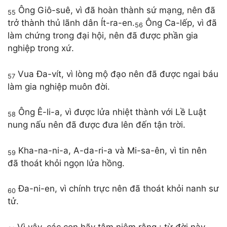
Ông Giô-suê, vì đã hoàn thành sứ mạng, nên đã
55
trở thành thủ lãnh dân Ít-ra-en.
Ông Ca-lếp, vì đã
56
làm chứng trong đại hội, nên đã được phần gia
nghiệp trong xứ.
Vua Đa-vít, vì lòng mộ đạo nên đã được ngai báu
57
làm gia nghiệp muôn đời.
Ông Ê-li-a, vì được lửa nhiệt thành với Lề Luật
58
nung nấu nên đã được đưa lên đến tận trời.
Kha-na-ni-a, A-da-ri-a và Mi-sa-ên, vì tin nên
59
đã thoát khỏi ngọn lửa hồng.
Đa-ni-en, vì chính trực nên đã thoát khỏi nanh sư
60
tử.
Vì vậy, các con hãy tâm niệm rằng : từ đời này