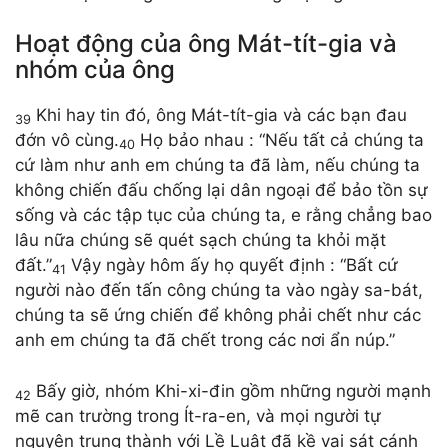
Hoạt động của ông Mát-tít-gia và
nhóm của ông
Khi hay tin đó, ông Mát-tít-gia và các bạn đau
39
đớn vô cùng.
Họ bảo nhau : “Nếu tất cả chúng ta
40
cứ làm như anh em chúng ta đã làm, nếu chúng ta
không chiến đấu chống lại dân ngoại để bảo tồn sự
sống và các tập tục của chúng ta, e rằng chẳng bao
lâu nữa chúng sẽ quét sạch chúng ta khỏi mặt
đất.”
Vậy ngày hôm ấy họ quyết định : “Bất cứ
41
người nào đến tấn công chúng ta vào ngày sa-bát,
chúng ta sẽ ứng chiến để không phải chết như các
anh em chúng ta đã chết trong các nơi ẩn núp.”
Bấy giờ, nhóm Khi-xi-đin gồm những người mạnh
42
mẽ can trường trong Ít-ra-en, và mọi người tự
nguyện trung thành với Lề Luật đã kề vai sát cánh