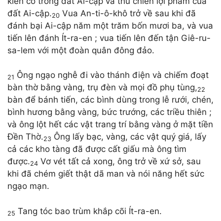
kiên cố trong đất Ai-cập và thu chiến lợi phẩm của
đất Ai-cập.
Vua An-ti-ô-khô trở về sau khi đã
20
đánh bại Ai-cập năm một trăm bốn mươi ba, và vua
tiến lên đánh Ít-ra-en ; vua tiến lên đến tận Giê-ru-
sa-lem với một đoàn quân đông đảo.
Ông ngạo nghễ đi vào thánh điện và chiếm đoạt
21
bàn thờ bằng vàng, trụ đèn và mọi đồ phụ tùng,
22
bàn để bánh tiến, các bình dùng trong lễ rưới, chén,
bình hương bằng vàng, bức trướng, các triều thiên ;
và ông lột hết các vật trang trí bằng vàng ở mặt tiền
Đền Thờ.
Ông lấy bạc, vàng, các vật quý giá, lấy
23
cả các kho tàng đã được cất giấu mà ông tìm
được.
Vơ vét tất cả xong, ông trở về xứ sở, sau
24
khi đã chém giết thật dã man và nói năng hết sức
ngạo mạn.
Tang tóc bao trùm khắp cõi Ít-ra-en.
25