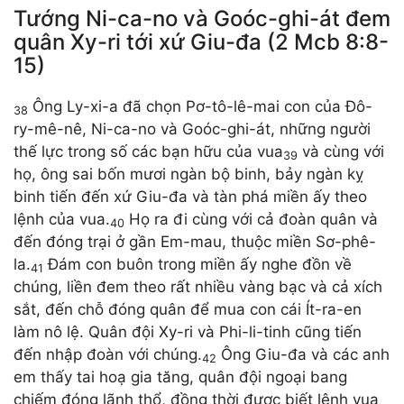
Tướng Ni-ca-no và Goóc-ghi-át đem
quân Xy-ri tới xứ Giu-đa (2 Mcb 8:8-
15)
Ông Ly-xi-a đã chọn Pơ-tô-lê-mai con của Đô-
38
ry-mê-nê, Ni-ca-no và Goóc-ghi-át, những người
thế lực trong số các bạn hữu của vua
và cùng với
39
họ, ông sai bốn mươi ngàn bộ binh, bảy ngàn kỵ
binh tiến đến xứ Giu-đa và tàn phá miền ấy theo
lệnh của vua.
Họ ra đi cùng với cả đoàn quân và
40
đến đóng trại ở gần Em-mau, thuộc miền Sơ-phê-
la.
Đám con buôn trong miền ấy nghe đồn về
41
chúng, liền đem theo rất nhiều vàng bạc và cả xích
sắt, đến chỗ đóng quân để mua con cái Ít-ra-en
làm nô lệ. Quân đội Xy-ri và Phi-li-tinh cũng tiến
đến nhập đoàn với chúng.
Ông Giu-đa và các anh
42
em thấy tai hoạ gia tăng, quân đội ngoại bang
chiếm đóng lãnh thổ, đồng thời được biết lệnh vua