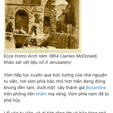
Ecce Homo Arch năm 1864 (James McDonald,
Khảo sát vật liệu nổ ở Jerusalem)
Vòm tiếp tục xuyên qua bức tường của nhà nguyện
tu viện, nơi vòm phía bắc nhỏ hơn hiện đang đóng
khung đền tạm, dưới một cây thánh giá
Byzantine
trên phông nền
khảm
mạ vàng. Vòm phía nam đã bị
phá hủy.
Lối vào tu viện, và di tích rộng lớn và bảo tàng nhỏ