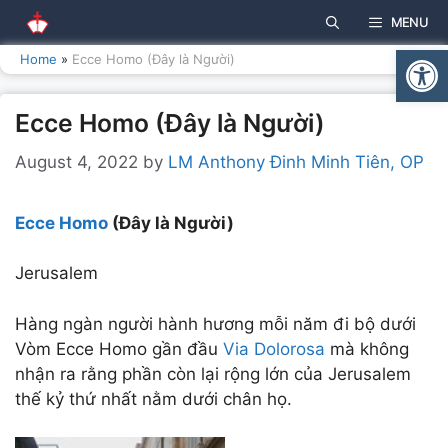
Skip
MENU
to
Open
content
Home
»
Ecce Homo (Đây là Người)
Ecce Homo (Đây là Người)
August 4, 2022
by
LM Anthony Đinh Minh Tiên, OP
Ecce Homo
(Đây là Người)
Jerusalem
Hàng ngàn người hành hương mỗi năm đi bộ dưới
Vòm Ecce Homo gần đầu
Via Dolorosa
mà không
nhận ra rằng phần còn lại rộng lớn của Jerusalem
thế kỷ thứ nhất
nằm dưới chân họ.