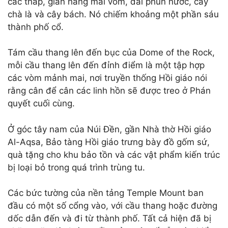
các tháp, gian hàng mái vòm, đài phun nước, cây
chà là và cây bách. Nó chiếm khoảng một phần sáu
thành phố cổ.
Tám cầu thang lên đến bục của Dome of the Rock,
mỗi cầu thang lên đến đỉnh điểm là một tập hợp
các vòm mảnh mai, nơi truyền thống Hồi giáo nói
rằng cân để cân các linh hồn sẽ được treo ở Phán
quyết cuối cùng.
Ở góc tây nam của Núi Đền, gần Nhà thờ Hồi giáo
Al-Aqsa, Bảo tàng Hồi giáo trưng bày đồ gốm sứ,
quà tặng cho khu bảo tồn và các vật phẩm kiến trúc
bị loại bỏ trong quá trình trùng tu.
Các bức tường của nền tảng Temple Mount ban
đầu có một số cổng vào, với cầu thang hoặc đường
dốc dẫn đến và đi từ thành phố. Tất cả hiện đã bị