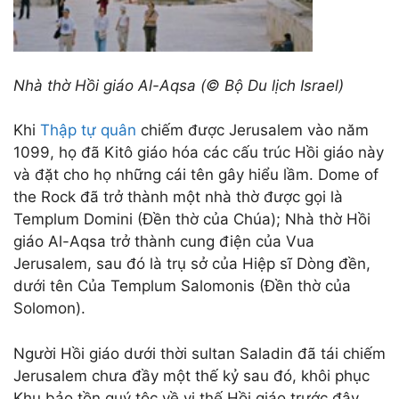
Nhà thờ Hồi giáo Al-Aqsa (© Bộ Du lịch Israel)
Khi
Thập tự quân
chiếm được Jerusalem vào năm
1099, họ đã Kitô giáo hóa các cấu trúc Hồi giáo này
và đặt cho họ những cái tên gây hiểu lầm. Dome of
the Rock đã trở thành một nhà thờ được gọi là
Templum Domini (Đền thờ của Chúa); Nhà thờ Hồi
giáo Al-Aqsa trở thành cung điện của Vua
Jerusalem, sau đó là trụ sở của Hiệp sĩ Dòng đền,
dưới tên Của Templum Salomonis (Đền thờ của
Solomon).
Người Hồi giáo dưới thời sultan Saladin đã tái chiếm
Jerusalem chưa đầy một thế kỷ sau đó, khôi phục
Khu bảo tồn quý tộc về vị thế Hồi giáo trước đây.