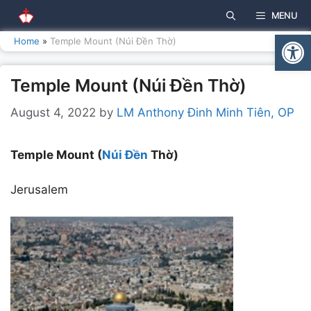
Skip
MENU
to
Open
content
Home
»
Temple Mount (Núi Đền Thờ)
Temple Mount (Núi Đền Thờ)
August 4, 2022
by
LM Anthony Đinh Minh Tiên, OP
Temple Mount (
Núi Đền
Thờ)
Jerusalem