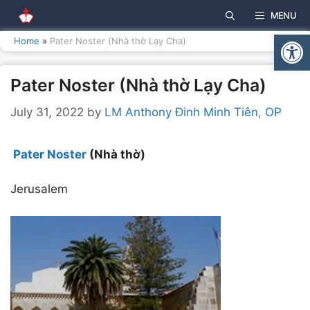
Skip
MENU
to
Open
content
Home
»
Pater Noster (Nhà thờ Lạy Cha)
Pater Noster (Nhà thờ Lạy Cha)
July 31, 2022
by
LM Anthony Đinh Minh Tiên, OP
Pater Noster
(Nhà thờ)
Jerusalem