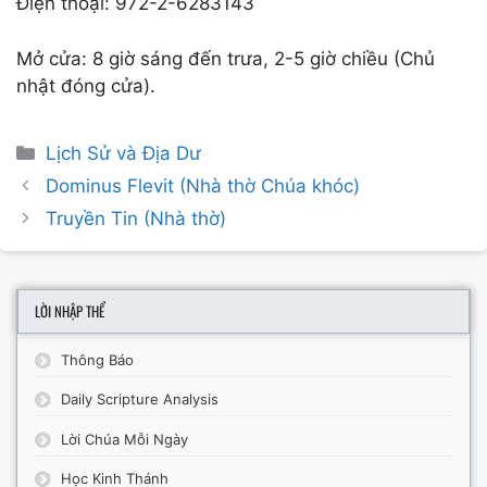
Điện thoại: 972-2-6283143
Mở cửa: 8 giờ sáng đến trưa, 2-5 giờ chiều (Chủ
nhật đóng cửa).
Categories
Lịch Sử và Địa Dư
Post
Dominus Flevit (Nhà thờ Chúa khóc)
navigation
Truyền Tin (Nhà thờ)
LỜI NHẬP THỂ
Thông Báo
Daily Scripture Analysis
Lời Chúa Mỗi Ngày
Học Kinh Thánh