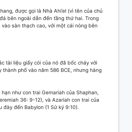
ng, được gọi là Nhà Ahi’el (vì tên của chủ
đá bên ngoài dẫn đến tầng thứ hai. Trong
 vào sàn thạch cao, với một cái nòng bên
c tài liệu giấy cói của nó đã bốc cháy với
hủy thành phố vào năm 586 BCE, nhưng hàng
g hạn như con trai Gemariah của Shaphan,
remiah 36: 9-12), và Azariah con trai của
ưu đày đến Babylon (1 Sử ký 9:10).