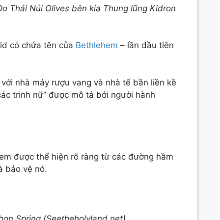
Do Thái Núi Olives bên kia Thung lũng Kidron
id có chứa tên của
Bethlehem
– lần đầu tiên
 với nhà máy rượu vang và nhà tế bần liền kề
các trinh nữ” được mô tả bởi người hành
lem được thể hiện rõ ràng từ các đường hầm
à bảo vệ nó.
hon Spring (Seetheholyland.net)