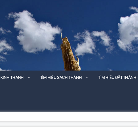
 KINH THÁNH
TÌM HIỂU SÁCH THÁNH
TÌM HIỂU ĐẤT THÁNH