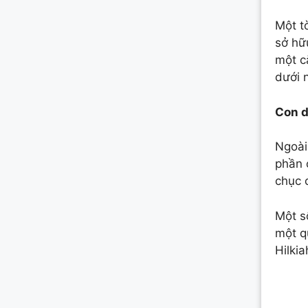
Một t
sở hữ
một c
dưới 
Con d
Ngoài 
phần 
chục 
Một s
một q
Hilkia