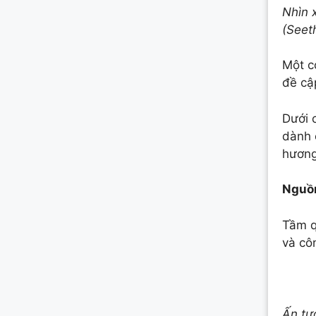
Nhìn 
(Seet
Một c
đề cậ
Dưới 
dành 
hương
Nguồn
Tầm q
và cô
Ấn tư