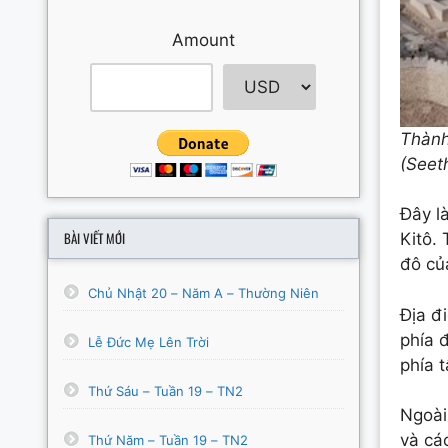
Amount
Thành
(Seet
Đây l
BÀI VIẾT MỚI
Kitô.
đô củ
Chủ Nhật 20 – Năm A – Thường Niên
Địa đ
phía 
Lễ Đức Mẹ Lên Trời
phía 
Thứ Sáu – Tuần 19 – TN2
Ngoài
và các
Thứ Năm – Tuần 19 – TN2