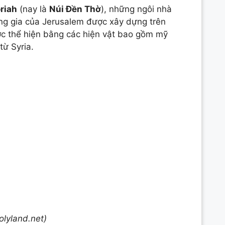
riah
(nay là
Núi Đền Thờ
), những ngôi nhà
ng gia của Jerusalem được xây dựng trên
ợc thể hiện bằng các hiện vật bao gồm mỹ
từ Syria.
lyland.net)