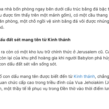
òa nhà bốn phòng ngay bên dưới cấu trúc bằng đá bậc tha
u được tìm thấy trên một mảnh gốm), có một cầu thang 
ăn phòng, một chỗ ngồi vệ sinh bằng đá vôi được nhúng
nó.
ấu đất sét mang tên từ Kinh thánh
ra còn có một kho lưu trữ chính thức ở Jerusalem cũ. Cá
còn lại của khu phố hoàng gia khi người Babylon phá 
con dấu đất sét vẫn sống sót.
ố con dấu mang tên được biết đến từ
Kinh thánh
, chẳn
uan chức cấp cao trong triều đình của Vua Jehoiakim (Je
h, một thầy tế lễ phục vụ trong Đền thờ vào thời điểm l