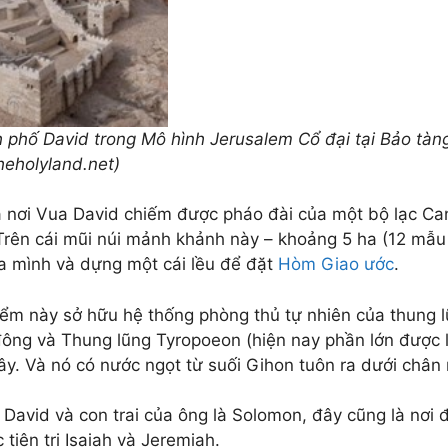
 phố David trong Mô hình Jerusalem Cổ đại tại Bảo tàng 
heholyland.net)
à nơi Vua David chiếm được pháo đài của một bộ lạc Ca
 Trên cái mũi núi mảnh khảnh này – khoảng 5 ha (12 mẫu
a mình và dựng một cái lều để đặt
Hòm Giao ước
.
iểm này sở hữu hệ thống phòng thủ tự nhiên của thung 
đông và Thung lũng Tyropoeon (hiện nay phần lớn được l
tây. Và nó có nước ngọt từ suối Gihon tuôn ra dưới chân 
 David và con trai của ông là Solomon, đây cũng là nơi 
 tiên tri Isaiah và Jeremiah.