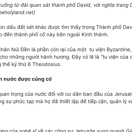
xuống từ đài quan sát thành phố David, với nghĩa trang 
heholyland.net)
on dấu đất sét khác được tìm thấy trong Thành phố Dav
p đến thành phố cổ này bên ngoài Kinh thánh.
chân Núi Đền là phần còn lại của một
tu viện Byzantine,
cho những người hành hương. Đây có lẽ là “tu viện của 
 thế kỷ thứ 6 Theodosius.
 nước được củng cố
uan trọng của nước đối với cư dân ban đầu của Jerusa
ng sự phức tạp mà họ đã thiết lập để tiếp cận, quản lý v
ợng của nghệ sĩ về các công sự Jebusite xung quanh Gi