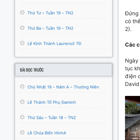
Thứ Tư – Tuần 19 – TN2
Đứng 
có th
Thứ Ba – Tuần 19 – TN2
2).
Lễ Kính Thánh Laurensô TĐ
Các c
Ngày 
tục k
BÀI ĐỌC TRƯỚC
điện 
David
Chủ Nhật 19 – Năm A – Thường Niên
Lễ Thánh Tổ Phụ Đaminh
Thứ Sáu – Tuần 18 – TN2
Lễ Chúa Biến HìnhA