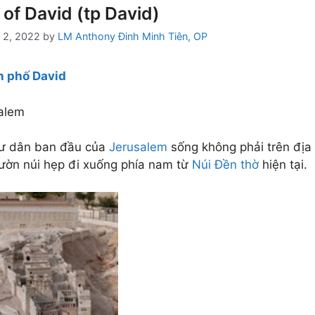
 of David (tp David)
 2, 2022
by
LM Anthony Đinh Minh Tiên, OP
 phố David
alem
ư dân ban đầu của
Jerusalem
sống không phải trên địa
ườn núi hẹp đi xuống phía nam từ
Núi Đền thờ
hiện tại.