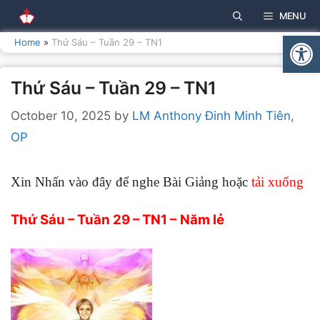
Skip
MENU
to
Open
content
Home
»
Thứ Sáu – Tuần 29 – TN1
Thứ Sáu – Tuần 29 – TN1
October 10, 2025
by
LM Anthony Đinh Minh Tiên,
OP
Xin Nhấn vào đây để nghe Bài Giảng hoặc
tải xuống
Thứ Sáu – Tuần 29 – TN1 –
Năm lẻ