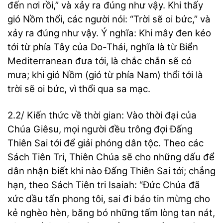
đến nơi rồi,” và xảy ra đúng như vậy. Khi thấy
gió Nồm thổi, các người nói: “Trời sẽ oi bức,” và
xảy ra đúng như vậy. Ý nghĩa: Khi mây đen kéo
tới từ phía Tây của Do-Thái, nghĩa là từ Biển
Mediterranean đưa tới, là chắc chắn sẽ có
mưa; khi gió Nồm (gió từ phía Nam) thổi tới là
trời sẽ oi bức, vì thổi qua sa mạc.
2.2/ Kiến thức về thời gian: Vào thời đại của
Chúa Giêsu, mọi người đều trông đợi Đấng
Thiên Sai tới để giải phóng dân tộc. Theo các
Sách Tiên Tri, Thiên Chúa sẽ cho những dấu để
dân nhận biết khi nào Đấng Thiên Sai tới; chẳng
hạn, theo Sách Tiên tri Isaiah: “Đức Chúa đã
xức dầu tấn phong tôi, sai đi báo tin mừng cho
kẻ nghèo hèn, băng bó những tấm lòng tan nát,