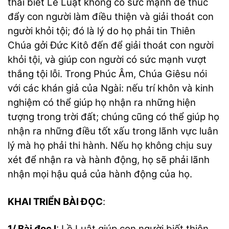
thái biết Lề Luật không có sức mạnh để thúc
đẩy con người làm điều thiện và giải thoát con
người khỏi tội; đó là lý do họ phải tin Thiên
Chúa gởi Đức Kitô đến để giải thoát con người
khỏi tội, và giúp con người có sức mạnh vượt
thắng tội lỗi. Trong Phúc Âm, Chúa Giêsu nói
với các khán giả của Ngài: nếu trí khôn và kinh
nghiệm có thể giúp họ nhận ra những hiện
tượng trong trời đất; chúng cũng có thể giúp họ
nhận ra những điều tốt xấu trong lãnh vực luân
lý mà họ phải thi hành. Nếu họ không chịu suy
xét để nhận ra và hành động, họ sẽ phải lãnh
nhận mọi hậu quả của hành động của họ.
KHAI TRIỂN BÀI ĐỌC
:
1/ Bài đọc I
: Lề Luật giúp con người biết thiện,