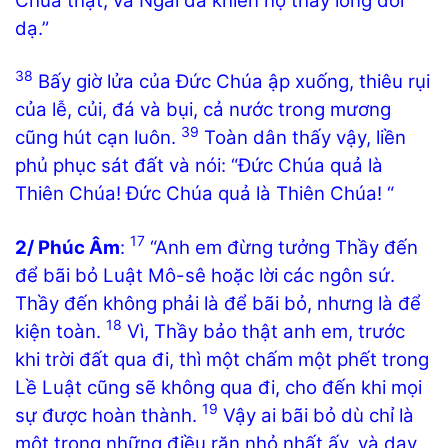
Chúa thật, và Ngài đã khiến họ thay lòng đổi
dạ.”
38
Bấy giờ lửa của Đức Chúa ập xuống, thiêu rụi
của lễ, củi, đá và bụi, cả nước trong mương
39
cũng hút cạn luôn.
Toàn dân thấy vậy, liền
phủ phục sát đất và nói: “Đức Chúa quả là
Thiên Chúa! Đức Chúa quả là Thiên Chúa! “
17
2/ Phúc Âm
:
“Anh em đừng tưởng Thầy đến
để bãi bỏ Luật Mô-sê hoặc lời các ngôn sứ.
Thầy đến không phải là để bãi bỏ, nhưng là để
18
kiện toàn.
Vì, Thầy bảo thật anh em, trước
khi trời đất qua đi, thì một chấm một phết trong
Lề Luật cũng sẽ không qua đi, cho đến khi mọi
19
sự được hoàn thành.
Vậy ai bãi bỏ dù chỉ là
một trong những điều răn nhỏ nhất ấy, và dạy