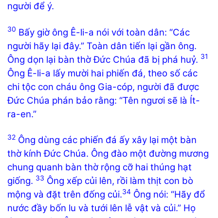
người để ý.
30
Bấy giờ ông Ê-li-a nói với toàn dân: “Các
người hãy lại đây.” Toàn dân tiến lại gần ông.
31
Ông dọn lại bàn thờ Đức Chúa đã bị phá huỷ.
Ông Ê-li-a lấy mười hai phiến đá, theo số các
chi tộc con cháu ông Gia-cóp, người đã được
Đức Chúa phán bảo rằng: “Tên ngươi sẽ là Ít-
ra-en.”
32
Ông dùng các phiến đá ấy xây lại một bàn
thờ kính Đức Chúa. Ông đào một đường mương
chung quanh bàn thờ rộng cỡ hai thúng hạt
33
giống.
Ông xếp củi lên, rồi làm thịt con bò
34
mộng và đặt trên đống củi.
Ông nói: “Hãy đổ
nước đầy bốn lu và tưới lên lễ vật và củi.” Họ