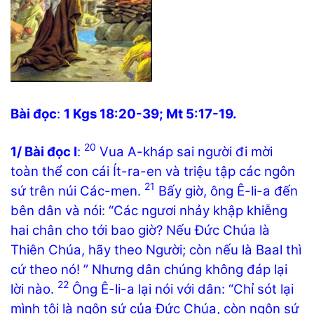
Bài đọc
:
1 Kgs 18:20-39; Mt 5:17-19.
20
1/ Bài đọc I
:
Vua A-kháp sai người đi mời
toàn thể con cái Ít-ra-en và triệu tập các ngôn
21
sứ trên núi Các-men.
Bấy giờ, ông Ê-li-a đến
bên dân và nói: “Các ngươi nhảy khập khiễng
hai chân cho tới bao giờ? Nếu Đức Chúa là
Thiên Chúa, hãy theo Người; còn nếu là Baal thì
cứ theo nó! ” Nhưng dân chúng không đáp lại
22
lời nào.
Ông Ê-li-a lại nói với dân: “Chỉ sót lại
mình tôi là ngôn sứ của Đức Chúa, còn ngôn sứ