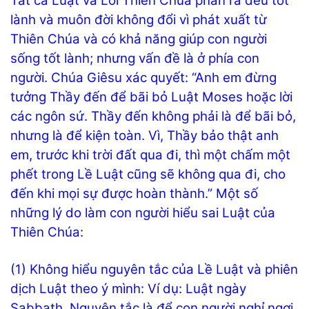
Tất cả Luật và Lời Thiên Chúa phán ra đều tốt
lành và muôn đời không đổi vì phát xuất từ
Thiên Chúa và có khả năng giúp con người
sống tốt lành; nhưng vấn đề là ở phía con
người. Chúa Giêsu xác quyết: “Anh em đừng
tưởng Thầy đến để bãi bỏ Luật Moses hoặc lời
các ngôn sứ. Thầy đến không phải là để bãi bỏ,
nhưng là để kiện toàn. Vì, Thầy bảo thật anh
em, trước khi trời đất qua đi, thì một chấm một
phết trong Lề Luật cũng sẽ không qua đi, cho
đến khi mọi sự được hoàn thành.” Một số
những lý do làm con người hiểu sai Luật của
Thiên Chúa:
(1) Không hiểu nguyên tắc của Lề Luật và phiên
dịch Luật theo ý mình: Ví dụ: Luật ngày
Sabbath. Nguyên tắc là để con người nghỉ ngơi