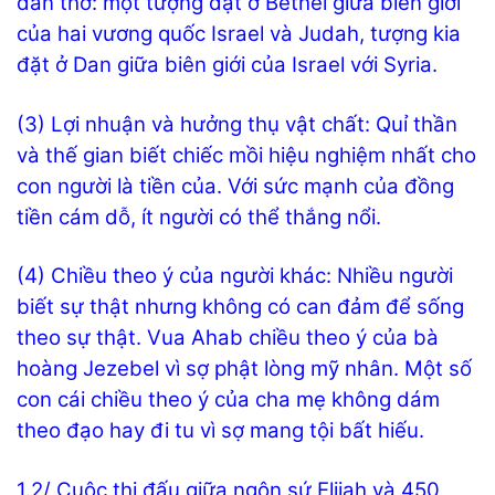
dân thờ: một tượng đặt ở Bethel giữa biên giới
của hai vương quốc Israel và Judah, tượng kia
đặt ở Dan giữa biên giới của Israel với Syria.
(3) Lợi nhuận và hưởng thụ vật chất: Quỉ thần
và thế gian biết chiếc mồi hiệu nghiệm nhất cho
con người là tiền của. Với sức mạnh của đồng
tiền cám dỗ, ít người có thể thắng nổi.
(4) Chiều theo ý của người khác: Nhiều người
biết sự thật nhưng không có can đảm để sống
theo sự thật. Vua Ahab chiều theo ý của bà
hoàng Jezebel vì sợ phật lòng mỹ nhân. Một số
con cái chiều theo ý của cha mẹ không dám
theo đạo hay đi tu vì sợ mang tội bất hiếu.
1.2/ Cuộc thi đấu giữa ngôn sứ Elijah và 450