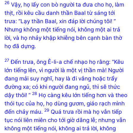
26
Vậy, họ lấy con bò người ta đưa cho họ, làm
thịt, rồi kêu cầu danh thần Baal từ sáng tới
trưa: “Lạy thần Baal, xin đáp lời chúng tôi! ”
Nhưng không một tiếng nói, không một ai trả
lời, và họ nhảy khập khiễng bên cạnh bàn thờ
họ đã dựng.
27
Đến trưa, ông Ê-li-a chế nhạo họ rằng: “Kêu
lớn tiếng lên, vì người là một vị thần mà! Người
đang mải suy nghĩ, hay là đi vắng hoặc trẩy
đường xa; có khi người đang ngủ, thì sẽ thức
28
dậy thôi! ”
Họ càng kêu lớn tiếng hơn và theo
thói tục của họ, họ dùng gươm, giáo rạch mình
29
đến chảy máu.
Quá trưa rồi mà họ vẫn tiếp
tục nói liên miên cho tới giờ dâng lễ; nhưng vẫn
không một tiếng nói, không ai trả lời, không