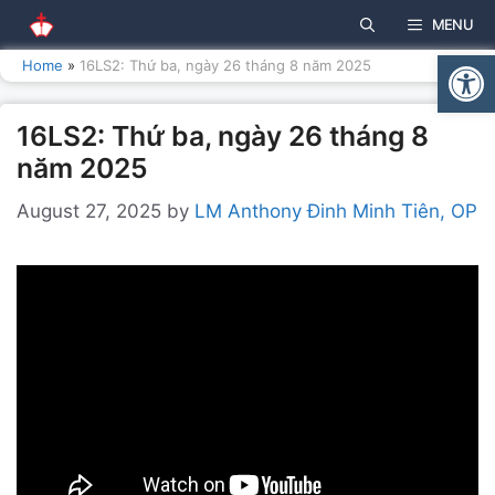
Skip
MENU
to
Open
content
Home
»
16LS2: Thứ ba, ngày 26 tháng 8 năm 2025
16LS2: Thứ ba, ngày 26 tháng 8
năm 2025
August 27, 2025
by
LM Anthony Đinh Minh Tiên, OP