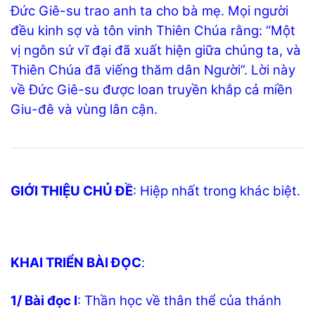
Đức Giê-su trao anh ta cho bà mẹ. Mọi người
đều kinh sợ và tôn vinh Thiên Chúa rằng: “Một
vị ngôn sứ vĩ đại đã xuất hiện giữa chúng ta, và
Thiên Chúa đã viếng thăm dân Người”. Lời này
về Đức Giê-su được loan truyền khắp cả miền
Giu-đê và vùng lân cận.
GIỚI THIỆU CHỦ ĐỀ
: Hiệp nhất trong khác biệt.
KHAI TRIỂN BÀI ĐỌC
:
1/ Bài đọc I
: Thần học về thân thể của thánh