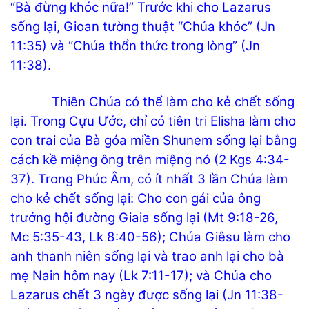
“Bà đừng khóc nữa!” Trước khi cho Lazarus
sống lại, Gioan tường thuật “Chúa khóc” (Jn
11:35) và “Chúa thổn thức trong lòng” (Jn
11:38).
Thiên Chúa có thể làm cho kẻ chết sống
lại. Trong Cựu Ước, chỉ có tiên tri Elisha làm cho
con trai của Bà góa miền Shunem sống lại bằng
cách kề miệng ông trên miệng nó (2 Kgs 4:34-
37). Trong Phúc Âm, có ít nhất 3 lần Chúa làm
cho kẻ chết sống lại: Cho con gái của ông
trưởng hội đường Giaia sống lại (Mt 9:18-26,
Mc 5:35-43, Lk 8:40-56); Chúa Giêsu làm cho
anh thanh niên sống lại và trao anh lại cho bà
mẹ Nain hôm nay (Lk 7:11-17); và Chúa cho
Lazarus chết 3 ngày được sống lại (Jn 11:38-