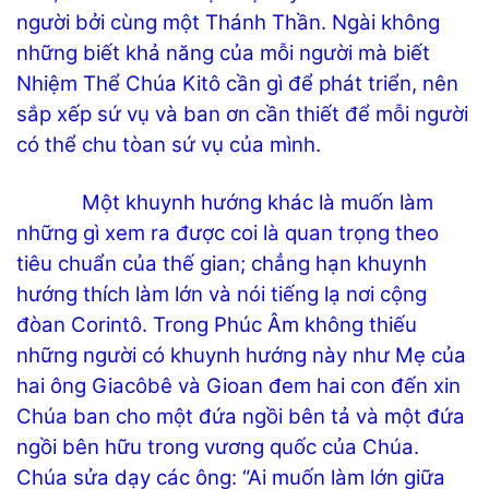
người bởi cùng một Thánh Thần. Ngài không
những biết khả năng của mỗi người mà biết
Nhiệm Thể Chúa Kitô cần gì để phát triển, nên
sắp xếp sứ vụ và ban ơn cần thiết để mỗi người
có thể chu tòan sứ vụ của mình.
Một khuynh hướng khác là muốn làm
những gì xem ra được coi là quan trọng theo
tiêu chuẩn của thế gian; chẳng hạn khuynh
hướng thích làm lớn và nói tiếng lạ nơi cộng
đòan Corintô. Trong Phúc Âm không thiếu
những người có khuynh hướng này như Mẹ của
hai ông Giacôbê và Gioan đem hai con đến xin
Chúa ban cho một đứa ngồi bên tả và một đứa
ngồi bên hữu trong vương quốc của Chúa.
Chúa sửa dạy các ông: “Ai muốn làm lớn giữa