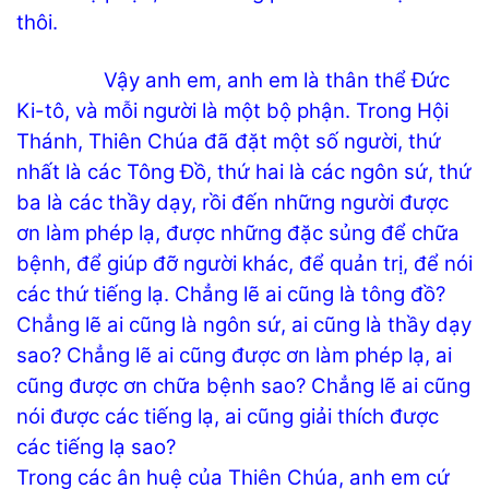
thôi.
Vậy anh em, anh em là thân thể Đức
Ki-tô, và mỗi người là một bộ phận. Trong Hội
Thánh, Thiên Chúa đã đặt một số người, thứ
nhất là các Tông Đồ, thứ hai là các ngôn sứ, thứ
ba là các thầy dạy, rồi đến những người được
ơn làm phép lạ, được những đặc sủng để chữa
bệnh, để giúp đỡ người khác, để quản trị, để nói
các thứ tiếng lạ. Chẳng lẽ ai cũng là tông đồ?
Chẳng lẽ ai cũng là ngôn sứ, ai cũng là thầy dạy
sao? Chẳng lẽ ai cũng được ơn làm phép lạ, ai
cũng được ơn chữa bệnh sao? Chẳng lẽ ai cũng
nói được các tiếng lạ, ai cũng giải thích được
các tiếng lạ sao?
Trong các ân huệ của Thiên Chúa, anh em cứ