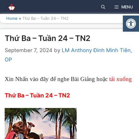
Skip
MENU
to
Open
content
Home
»
Thứ Ba – Tuần 24 – TN2
Thứ Ba – Tuần 24 – TN2
September 7, 2024
by
LM Anthony Đinh Minh Tiên,
OP
Xin Nhấn vào đây để nghe Bài Giảng hoặc
tải xuống
Thứ Ba
– Tuần 24 – TN
2