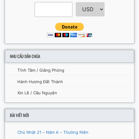
NHU CẦU DÂN CHÚA
Tĩnh Tâm / Giảng Phòng
Hành Hương Đất Thánh
Xin Lễ / Cầu Nguyện
BÀI VIẾT MỚI
Chủ Nhật 21 – Năm A – Thường Niên