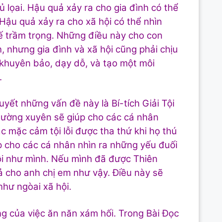
 lọai. Hậu quả xảy ra cho gia đình có thể
 Hậu quả xảy ra cho xã hội có thể nhìn
tế trầm trọng. Những điều này cho con
n, nhưng gia đình và xã hội cũng phải chịu
n khuyên bảo, dạy dỗ, và tạo một môi
.
uyết những vấn đề này là Bí-tích Giải Tội
thường xuyên sẽ giúp cho các cá nhân
ác mặc cảm tội lỗi được tha thứ khi họ thú
iúp cho các cá nhân nhìn ra những yếu đuối
 lỗi như mình. Nếu mình đã được Thiên
cả cho anh chị em như vậy. Điều này sẽ
như ngòai xã hội.
g của việc ăn năn xám hối. Trong Bài Đọc