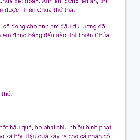
Chúa xét đoán. Anh em đừng lên án, thì
sẽ được Thiên Chúa thứ tha.
ời sẽ đong cho anh em đấu đủ lượng đã
nh em đong bằng đấu nào, thì Thiên Chúa
 thứ.
một hậu quả, họ phải chịu nhiều hình phạt
cho xã hội. Hậu quả xảy ra cho cá nhân có