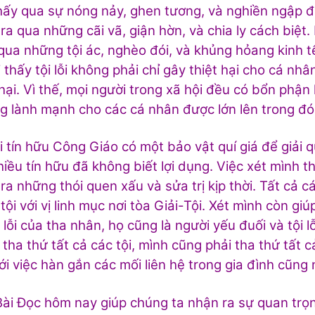
hấy qua sự nóng nảy, ghen tương, và nghiền ngập đủ
ra qua những cãi vã, giận hờn, và chia ly cách biệt.
qua những tội ác, nghèo đói, và khủng hỏang kinh 
 thấy tội lỗi không phải chỉ gây thiệt hại cho cá nhâ
 hại. Vì thế, mọi người trong xã hội đều có bổn phậ
g lành mạnh cho các cá nhân được lớn lên trong đó
 tín hữu Công Giáo có một bảo vật quí giá để giải q
iều tín hữu đã không biết lợi dụng. Việc xét mình 
ra những thói quen xấu và sửa trị kịp thời. Tất cả c
tội với vị linh mục nơi tòa Giải-Tội. Xét mình còn g
i lỗi của tha nhân, họ cũng là người yếu đuối và tội
tha thứ tất cả các tội, mình cũng phải tha thứ tất 
ới việc hàn gắn các mối liên hệ trong gia đình cũng 
ài Đọc hôm nay giúp chúng ta nhận ra sự quan trọn