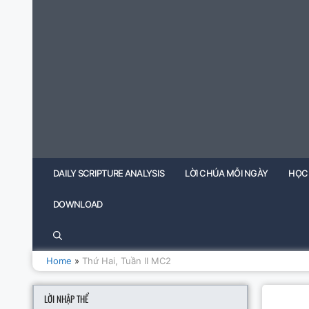
Skip
to
content
DAILY SCRIPTURE ANALYSIS
LỜI CHÚA MỖI NGÀY
HỌC
DOWNLOAD
Home
»
Thứ Hai, Tuần II MC2
LỜI NHẬP THỂ