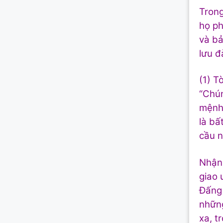
Trong
họ ph
và bả
lưu đ
(1) T
“Chún
mệnh 
là bấ
cầu n
Nhận 
giao 
Đấng 
những
xa, t