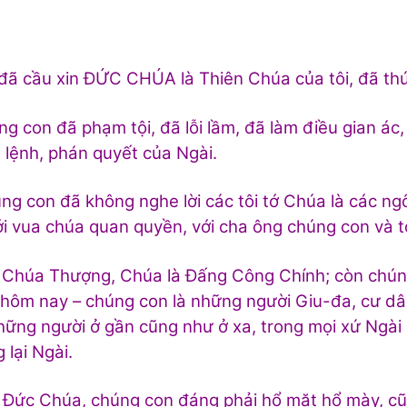
đã cầu xin ĐỨC CHÚA là Thiên Chúa của tôi, đã th
g con đã phạm tội, đã lỗi lầm, đã làm điều gian ác,
lệnh, phán quyết của Ngài.
g con đã không nghe lời các tôi tớ Chúa là các n
ới vua chúa quan quyền, với cha ông chúng con và t
Chúa Thượng, Chúa là Đấng Công Chính; còn chúng
hôm nay – chúng con là những người Giu-đa, cư dân
hững người ở gần cũng như ở xa, trong mọi xứ Ngài 
 lại Ngài.
Đức Chúa, chúng con đáng phải hổ mặt hổ mày, cũ