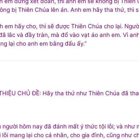
 em đừng xét đoán, thì anh em sẽ không bị Thiên 
ông bị Thiên Chúa lên án. Anh em hãy tha thứ, thì 
 em hãy cho, thì sẽ được Thiên Chúa cho lại. Ngư
đã lắc và đầy tràn, mà đổ vào vạt áo anh em. Vì a
ng lại cho anh em bằng đấu ấy.”
THIỆU CHỦ ĐỀ: Hãy tha thứ như Thiên Chúa đã tha
 người hôm nay đã đánh mất ý thức tội lỗi; và như 
i lỗi mang lại cho cá nhân, cho gia đình, cũng như 