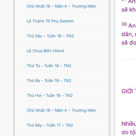
Anh
Chủ Nhật 19 – Năm A – Thường Niên
sẽ kh
Lễ Thánh Tổ Phụ Đaminh
38
Anh
dằn, 
Thứ Sáu – Tuần 18 – TN2
sẽ đo
Lễ Chúa Biến HìnhA
Thứ Tư – Tuần 18 – TN2
Thứ Ba – Tuần 18 – TN2
GIỚI 
Thứ Hai – Tuần 18 – TN2
Chủ Nhật 18 – Năm A – Thường Niên
Nhiều
Thứ Bảy – Tuần 17 – TN2
do tộ