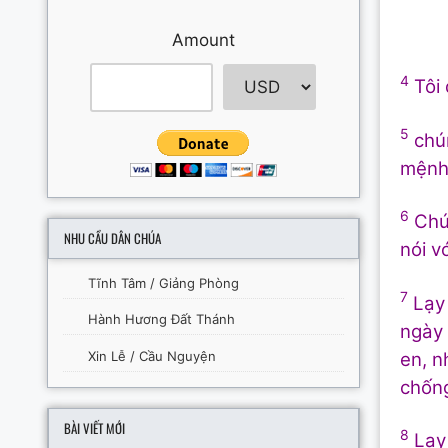
Amount
4
Tôi 
5
chún
mệnh 
6
Chún
NHU CẦU DÂN CHÚA
nói v
Tĩnh Tâm / Giảng Phòng
7
Lạy 
Hành Hương Đất Thánh
ngày 
Xin Lễ / Cầu Nguyện
en, n
chống
BÀI VIẾT MỚI
8
Lạy 