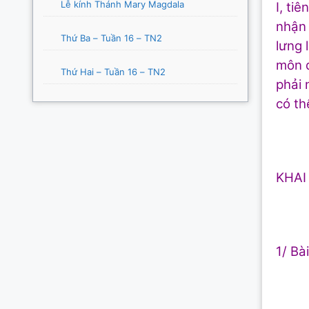
Lễ kính Thánh Mary Magdala
I, ti
nhận 
Thứ Ba – Tuần 16 – TN2
lưng 
môn đ
Thứ Hai – Tuần 16 – TN2
phải 
có th
KHAI
1/ Bài