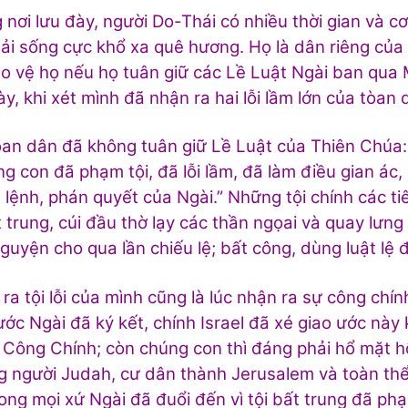
 nơi lưu đày, người Do-Thái có nhiều thời gian và cơ 
ải sống cực khổ xa quê hương. Họ là dân riêng của
o vệ họ nếu họ tuân giữ các Lề Luật Ngài ban qua Mo
ày, khi xét mình đã nhận ra hai lỗi lầm lớn của tòan
òan dân đã không tuân giữ Lề Luật của Thiên Chúa:
g con đã phạm tội, đã lỗi lầm, đã làm điều gian ác,
lệnh, phán quyết của Ngài.” Những tội chính các tiên 
t trung, cúi đầu thờ lạy các thần ngọai và quay lưng 
guyện cho qua lần chiếu lệ; bất công, dùng luật lệ
ra tội lỗi của mình cũng là lúc nhận ra sự công ch
ước Ngài đã ký kết, chính Israel đã xé giao ước này
Công Chính; còn chúng con thì đáng phải hổ mặt h
 người Judah, cư dân thành Jerusalem và toàn thể
rong mọi xứ Ngài đã đuổi đến vì tội bất trung đã phạ