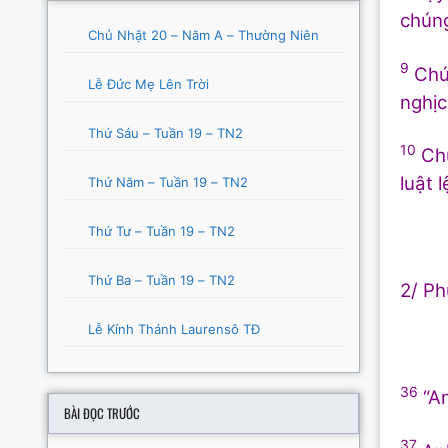
chúng
Chủ Nhật 20 – Năm A – Thường Niên
9
Chúa
Lễ Đức Mẹ Lên Trời
nghịc
Thứ Sáu – Tuần 19 – TN2
10
Chú
luật 
Thứ Năm – Tuần 19 – TN2
Thứ Tư – Tuần 19 – TN2
Thứ Ba – Tuần 19 – TN2
2/ Ph
Lễ Kính Thánh Laurensô TĐ
36
“An
BÀI ĐỌC TRƯỚC
37