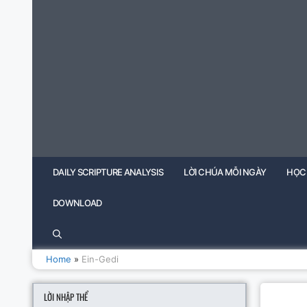
Skip
to
content
DAILY SCRIPTURE ANALYSIS
LỜI CHÚA MỖI NGÀY
HỌC
DOWNLOAD
Home
»
Ein-Gedi
LỜI NHẬP THỂ