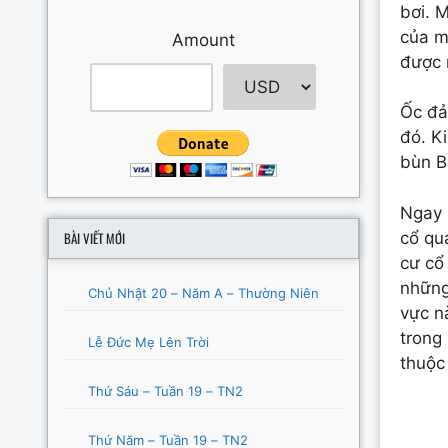
bơi. 
của m
Amount
được 
Ốc đả
đó. K
bùn B
Ngay 
BÀI VIẾT MỚI
cổ qu
cư cổ
những
Chủ Nhật 20 – Năm A – Thường Niên
vực n
trong
Lễ Đức Mẹ Lên Trời
thuộc
Thứ Sáu – Tuần 19 – TN2
Thứ Năm – Tuần 19 – TN2