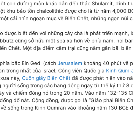
Một con đường mòn khác dẫn đến thác Shulamit, đỉnh th
ột khu bảo tồn chalcolithic được cho là từ năm 4,000 B
một cái nhìn ngoạn mục về Biển Chết, những ngọn núi c
o được biết đến với những cây chà là phát triển mạnh, l
ibbutz cũng sở hữu một spa xa hơn về phía nam, nơi bạ
iển Chết. Một địa điểm cắm trại cũng nằm gần bãi biển 
phía bắc Ein Gedi (cách
Jerusalem
khoảng 40 phút về p
an trọng nhất của Israel, Công viên Quốc gia
Kinh Qumr
 xưa này,
Cuộn giấy Biển Chết
đã được phát hiện vào nă
 người sống trong các hang động ngay từ thế kỷ thứ 8 
ày và chiếm đóng nó trong 20 năm. Vào năm 132-135 C
 đống đổ nát. Cộng đồng, được gọi là “Giáo phái Biển C
 về sống trong Kinh Qumran vào khoảng năm 130 BCE 