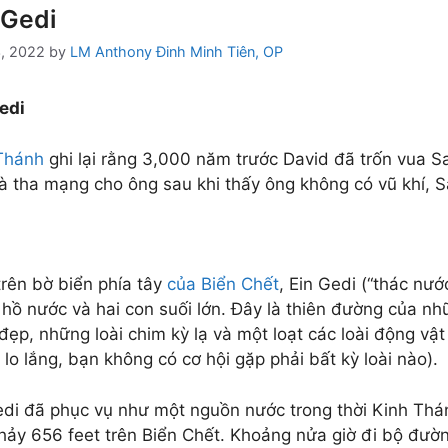
-Gedi
3, 2022
by
LM Anthony Đinh Minh Tiên, OP
edi
Thánh
ghi lại rằng 3,000 năm trước David đã trốn vua Sa
à tha mạng cho ông sau khi thấy ông không có vũ khí, Sa
rên bờ biển phía tây
của Biển Chết
, Ein Gedi (“thác nư
 hồ nước và hai con suối lớn. Đây là thiên đường của nh
 đẹp, những loài chim kỳ lạ và một loạt các loài động v
lo lắng, bạn không có cơ hội gặp phải bất kỳ loài nào).
edi đã phục vụ như một nguồn nước trong thời Kinh Thá
hảy 656 feet trên Biển Chết. Khoảng nửa giờ đi bộ đườ