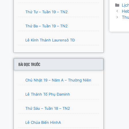
Cat
Lịc
Post
Heb
Thứ Tư – Tuần 19 – TN2
navigat
Thu
Thứ Ba – Tuần 19 – TN2
Lễ Kính Thánh Laurensô TĐ
BÀI ĐỌC TRƯỚC
Chủ Nhật 19 – Năm A – Thường Niên
Lễ Thánh Tổ Phụ Đaminh
Thứ Sáu – Tuần 18 – TN2
Lễ Chúa Biến HìnhA