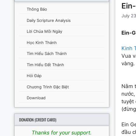
Ein
Thông Báo
July 2
Daily Scripture Analysis
Lời Chúa Mỗi Ngày
Ein-G
Học Kinh Thánh
Kinh 
Tìm Hiểu Sách Thánh
Vua v
vàng.
Tìm Hiểu Đất Thánh
Hỏi Đáp
Nằm t
Chương Trình Đặc Biệt
nước,
Download
tuyệt
(đừng 
DONATION (CREDIT CARD)
Ein G
đầu c
Thanks for your support.