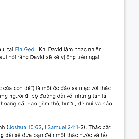
ul tại
Ein Gedi
. Khi David làm ngạc nhiên
ul nói rằng David sẽ kế vị ông trên ngai
ớc của con dê”) là một ốc đảo sa mạc với thác
ững người đi bộ đường dài với những tán lá
ật hoang dã, bao gồm thỏ, hươu, dê núi và báo
nh (
Joshua 15:62
,
I Samuel 24:1-
2). Thác bắt
ng dài sẽ đưa bạn đến một thác nước và hồ