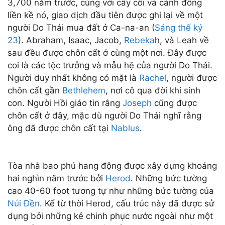
3,700 năm trước, cùng với cây cối và cánh đồng
liền kề nó, giao dịch đầu tiên được ghi lại về một
người Do Thái mua đất ở Ca-na-an (
Sáng thế ký
23
). Abraham, Isaac, Jacob,
Rebeka
h, và
L
eah về
sau đều được chôn cất ở cùng một nơi. Đây được
coi là các tộc trưởng và mẫu hệ của người Do Thái.
Người duy nhất không có mặt là
Rachel
, người được
chôn cất gần
Bethlehem
, nơi cô qua đời khi sinh
con. Người Hồi giáo tin rằng
Joseph
cũng được
chôn cất ở đây, mặc dù người Do Thái nghĩ rằng
ông đã được chôn cất tại
Nablus
.
Tòa nhà bao phủ hang động được xây dựng khoảng
hai nghìn năm trước bởi
Herod
. Những bức tường
cao 40-60 foot tương tự như những bức tường của
Núi Đền
. Kể từ thời Herod, cấu trúc này đã được sử
dụng bởi những kẻ chinh phục nước ngoài như một