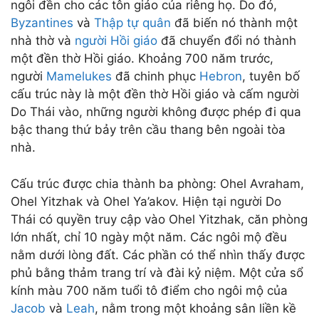
ngôi đền cho các tôn giáo của riêng họ. Do đó,
Byzantines
và
Thập tự quân
đã biến nó thành một
nhà thờ và
người Hồi giáo
đã chuyển đổi nó thành
một đền thờ Hồi giáo. Khoảng 700 năm trước,
người
Mamelukes
đã chinh phục
Hebron
, tuyên bố
cấu trúc này là một đền thờ Hồi giáo và cấm người
Do Thái vào, những người không được phép đi qua
bậc thang thứ bảy trên cầu thang bên ngoài tòa
nhà.
Cấu trúc được chia thành ba phòng: Ohel Avraham,
Ohel Yitzhak và Ohel Ya’akov. Hiện tại người Do
Thái có quyền truy cập vào Ohel Yitzhak, căn phòng
lớn nhất, chỉ 10 ngày một năm. Các ngôi mộ đều
nằm dưới lòng đất. Các phần có thể nhìn thấy được
phủ bằng thảm trang trí và đài kỷ niệm. Một cửa sổ
kính màu 700 năm tuổi tô điểm cho ngôi mộ của
Jacob
và
Leah
, nằm trong một khoảng sân liền kề