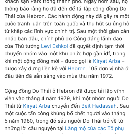
khách sạn Park trong thành phố. Ngày hôm sau, họ
thông báo rằng họ đã đến để tái lập cộng đồng Do
Thái của Hebron. Các hành động này đã gây ra một
cuộc tranh luận trên toàn quốc và thu hút sự ủng hộ
từ khắp các lĩnh vực chính trị. Sau một thời gian cân
nhắc ban đầu, chính phủ do Công đảng lãnh đạo
của Thủ tướng
Levi Eshkol
đã quyết định tạm thời
chuyển nhóm vào một khu phức hợp gần idf, trong
khi một cộng đồng mới – được gọi là
Kiryat Arba
–
được xây dựng liền kề với
Hebron
. 105 đơn vị nhà ở
đầu tiên đã sẵn sàng vào mùa thu năm 1972.
Cộng đồng Do Thái ở Hebron đã được tái lập vĩnh
viễn vào tháng 4 năm 1979, khi một nhóm người Do
Thái từ
Kiryat Arba
chuyển đến
Beit Hadassah
. Sau
một cuộc tấn công khủng bố chết người vào tháng
5 năm 1980, trong đó sáu người Do Thái trở về từ
những lời cầu nguyện tại
Lăng mộ của các Tổ phụ