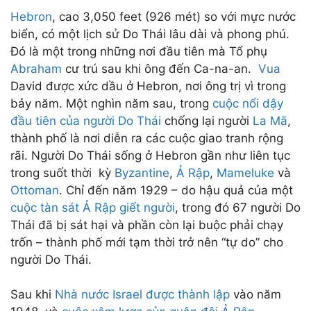
Hebron
, cao 3,050 feet (926 mét) so với mực nước
biển, có một lịch sử Do Thái lâu dài và phong phú.
Đó là một trong những nơi đầu tiên mà Tổ phụ
Abraham
cư trú sau khi ông đến Ca-na-an.
Vua
David được xức dầu ở Hebron, nơi ông trị vì trong
bảy năm. Một nghìn năm sau, trong
cuộc nổi dậy
đầu tiên của người Do Thái
chống lại người
La Mã
,
thành phố là nơi diễn ra các cuộc giao tranh rộng
rãi. Người Do Thái sống ở Hebron gần như liên tục
trong suốt thời kỳ
Byzantine
,
Ả Rập
,
Mameluke
và
Ottoman
. Chỉ đến năm 1929 – do hậu quả của một
cuộc tàn
sát Ả Rập giết người
, trong đó 67 người Do
Thái đã bị sát hại và phần còn lại buộc phải chạy
trốn – thành phố mới tạm thời trở nên “tự do” cho
người Do Thái.
Sau khi
Nhà nước Israel được thành lập
vào năm