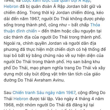
1948, và
cuộc xâm lược của quân đội Ả Rập
,
Hebron
đã bị quân đoàn Ả Rập Jordan bắt giữ và
chiếm đóng. Trong thời kỳ Jordan chiếm đóng, kéo
dài đến năm 1967, người Do Thái không được phép
sống trong thành phố, cũng như – bất chấp
Thỏa
thuận đình chiến
– đến thăm hoặc cầu nguyện tại
các thánh địa của người Do Thái trong thành phố.
Ngoài ra, chính quyền Jordan và người dân địa
phương đã thực hiện một chiến dịch có hệ thống để
loại bỏ bất kỳ bằng chứng nào về sự hiện diện của
người Do Thái trong thành phố. Họ san bằng khu
phố Do Thái, mạo phạm nghĩa trang Do Thái và xây
dựng một cây bút động vật trên tàn tích của giáo
đường Do Thái Avraham Avinu.
Sau
Chiến tranh Sáu ngày năm
1967
, cộng đồng Do
Thái
Hebron
được tái lập. Vào ngày 4 tháng 4 năm
1968, một nhóm người Do Thái đã đăng ký tại