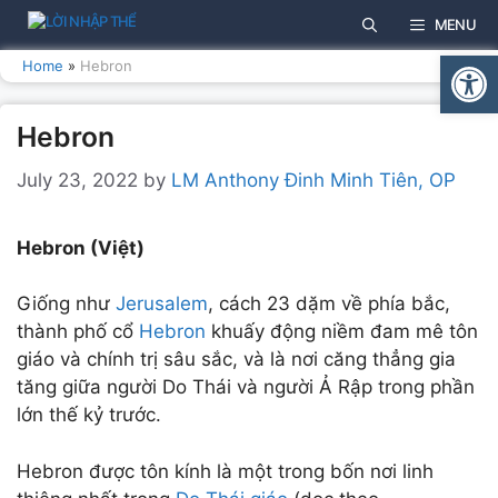
Skip
MENU
to
Open
content
Home
»
Hebron
Hebron
July 23, 2022
by
LM Anthony Đinh Minh Tiên, OP
Hebron
(Việt)
Giống như
Jerusalem
, cách 23 dặm về phía bắc,
thành phố cổ
Hebron
khuấy động niềm đam mê tôn
giáo và chính trị sâu sắc, và là nơi căng thẳng gia
tăng giữa người Do Thái và người Ả Rập trong phần
lớn thế kỷ trước.
Hebron được tôn kính là một trong bốn nơi linh