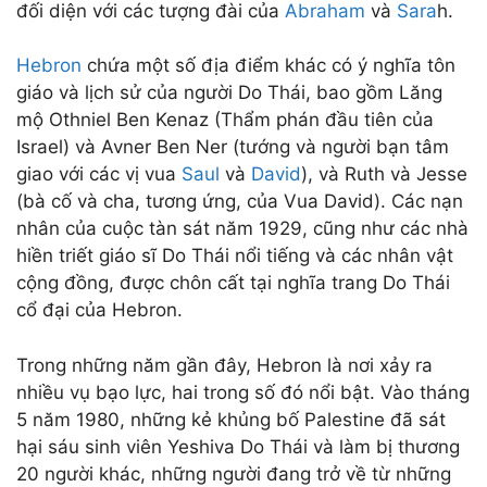
đối diện với các tượng đài của
Abraham
và
Sara
h.
Hebron
chứa một số địa điểm khác có ý nghĩa tôn
giáo và lịch sử của người Do Thái, bao gồm Lăng
mộ Othniel Ben Kenaz (Thẩm phán đầu tiên của
Israel) và Avner Ben Ner (tướng và người bạn tâm
giao với các vị vua
Saul
và
David
), và Ruth và Jesse
(bà cố và cha, tương ứng, của Vua David). Các nạn
nhân của cuộc tàn sát năm 1929, cũng như các nhà
hiền triết giáo sĩ Do Thái nổi tiếng và các nhân vật
cộng đồng, được chôn cất tại nghĩa trang Do Thái
cổ đại của Hebron.
Trong những năm gần đây, Hebron là nơi xảy ra
nhiều vụ bạo lực, hai trong số đó nổi bật. Vào tháng
5 năm 1980, những kẻ khủng bố Palestine đã sát
hại sáu sinh viên Yeshiva Do Thái và làm bị thương
20 người khác, những người đang trở về từ những