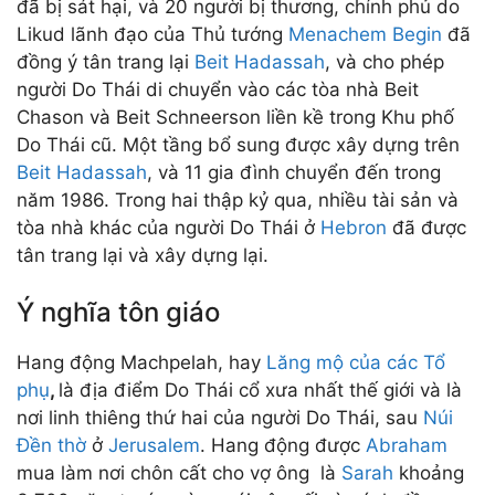
đã bị sát hại, và 20 người bị thương, chính phủ do
Likud lãnh đạo của Thủ tướng
Menachem Begin
đã
đồng ý tân trang lại
Beit Hadassah
, và cho phép
người Do Thái di chuyển vào các tòa nhà Beit
Chason và Beit Schneerson liền kề trong Khu phố
Do Thái cũ. Một tầng bổ sung được xây dựng trên
Beit Hadassah
, và 11 gia đình chuyển đến trong
năm 1986. Trong hai thập kỷ qua, nhiều tài sản và
tòa nhà khác của người Do Thái ở
Hebron
đã được
tân trang lại và xây dựng lại.
Ý nghĩa tôn giáo
Hang động Machpelah, hay
Lăng mộ của các Tổ
phụ
,
là địa điểm Do Thái cổ xưa nhất thế giới và là
nơi linh thiêng thứ hai của người Do Thái, sau
Núi
Đền thờ
ở
Jerusalem
. Hang động được
Abraham
mua làm nơi chôn cất cho vợ ông là
Sarah
khoảng