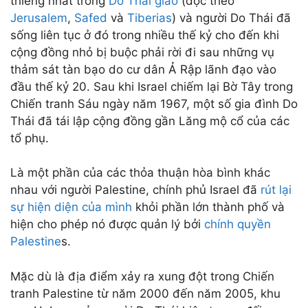
thiêng nhất trong
Do Thái giáo
(dọc theo
Jerusalem
,
Safed
và
Tiberias
) và người Do Thái đã
sống liên tục ở đó trong nhiều thế kỷ cho đến khi
cộng đồng nhỏ bị buộc phải rời đi sau những vụ
thảm sát tàn bạo do cư dân Ả Rập lãnh đạo vào
đầu thế kỷ 20. Sau khi Israel chiếm lại Bờ Tây trong
Chiến tranh Sáu ngày năm 1967, một số gia đình Do
Thái đã tái lập cộng đồng gần Lăng mộ cổ của các
tổ phụ.
Là một phần của các thỏa thuận hòa bình khác
nhau với người Palestine, chính phủ Israel đã
rút lại
sự hiện diện của mình
khỏi phần lớn thành phố và
hiện cho phép nó được quản lý bởi
chính quyền
Palestine
s.
Mặc dù là địa điểm xảy ra xung đột trong Chiến
tranh Palestine từ năm 2000 đến năm 2005, khu