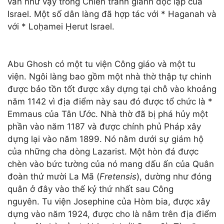
vẫn như vậy trong Chiến tranh giành độc lập của
Israel. Một số dân làng đã hợp tác với * Haganah và
với * Loḥamei Ḥerut Israel.
Abu Ghosh có một tu viện Công giáo và một tu
viện. Ngôi làng bao gồm một nhà thờ thập tự chinh
được bảo tồn tốt được xây dựng tại chỗ vào khoảng
năm 1142 vì địa điểm này sau đó được tổ chức là *
Emmaus của Tân Ước. Nhà thờ đã bị phá hủy một
phần vào năm 1187 và được chính phủ Pháp xây
dựng lại vào năm 1899. Nó nằm dưới sự giám hộ
của những cha dòng Lazarist. Một hòn đá được
chèn vào bức tường của nó mang dấu ấn của Quân
đoàn thứ mười La Mã (
Fretensis
), dường như đóng
quân ở đây vào thế kỷ thứ nhất sau Công
nguyên. Tu viện Josephine của Hòm bia, được xây
dựng vào năm 1924, được cho là nằm trên địa điểm