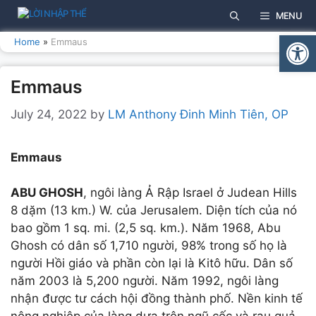
Skip
MENU
to
Open
content
Home
»
Emmaus
Emmaus
July 24, 2022
by
LM Anthony Đinh Minh Tiên, OP
Emmaus
ABU GHOSH
, ngôi làng Ả Rập Israel ở Judean Hills
8 dặm (13 km.) W. của Jerusalem. Diện tích của nó
bao gồm 1 sq. mi. (2,5 sq. km.). Năm 1968, Abu
Ghosh có dân số 1,710 người, 98% trong số họ là
người Hồi giáo và phần còn lại là Kitô hữu. Dân số
năm 2003 là 5,200 người. Năm 1992, ngôi làng
nhận được tư cách hội đồng thành phố. Nền kinh tế