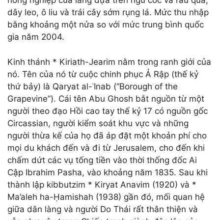
nông nghiệp của làng dựa trên ngũ cốc và rau quả,
dây leo, ô liu và trái cây sớm rụng lá. Mức thu nhập
bằng khoảng một nửa so với mức trung bình quốc
gia năm 2004.
Kinh thánh * Kiriath-Jearim nằm trong ranh giới của
nó. Tên của nó từ cuộc chinh phục Ả Rập (thế kỷ
thứ bảy) là Qaryat al-ʿInab (“Borough of the
Grapevine”). Cái tên Abu Ghosh bắt nguồn từ một
người theo đạo Hồi cao tay thế kỷ 17 có nguồn gốc
Circassian, người kiểm soát khu vực và những
người thừa kế của họ đã áp đặt một khoản phí cho
mọi du khách đến và đi từ Jerusalem, cho đến khi
chấm dứt các vụ tống tiền vào thời thống đốc Ai
Cập Ibrahim Pasha, vào khoảng năm 1835. Sau khi
thành lập kibbutzim * Kiryat Anavim (1920) và *
Ma’aleh ha-Ḥamishah (1938) gần đó, mối quan hệ
giữa dân làng và người Do Thái rất thân thiện và