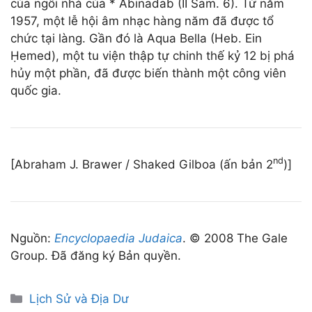
của ngôi nhà của * Abinadab (II Sam. 6). Từ năm
1957, một lễ hội âm nhạc hàng năm đã được tổ
chức tại làng. Gần đó là Aqua Bella (Heb. Ein
Ḥemed), một tu viện thập tự chinh thế kỷ 12 bị phá
hủy một phần, đã được biến thành một công viên
quốc gia.
nd
[Abraham J. Brawer / Shaked Gilboa (ấn bản 2
)]
Nguồn:
Encyclopaedia Judaica
. © 2008 The Gale
Group. Đã đăng ký Bản quyền.
Categories
Lịch Sử và Địa Dư