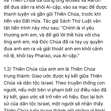
và Thiên Chúa đã dùng ông Moses và Aaron
để đưa dân ra khỏi Ai-cập, vào sa mạc để được
thanh luyện và gần gũi Thiên Chúa, trước khi
tiến vào Đất Hứa. Tác giả Sách Thứ Luật vắn
tắt tiến trình này như sau: “Chính là vì yêu
thương anh em, và để giữ lời thề hứa với cha
ông anh em, mà Đức Chúa đã ra tay uy quyền
đưa anh em ra và giải thoát anh em khỏi cảnh
nô lệ, khỏi tay Pharao, vua Ai-cập.”
1.2/ Thiên Chúa của anh em là Thiên Chúa
trung thành: Giao ước được ký kết giữa Thiên
Chúa và dân tộc Israel. Theo truyền thống con
người, nếu một bên vi phạm bất cứ điều nào đã
ký kết, giao ước sẽ trở nên vô hiệu. Đọc lại lịch
sử của dân tộc Israel, một người sẽ nhận thấy
Thiên Chúa luôn trung thành giữ những gì Ngài