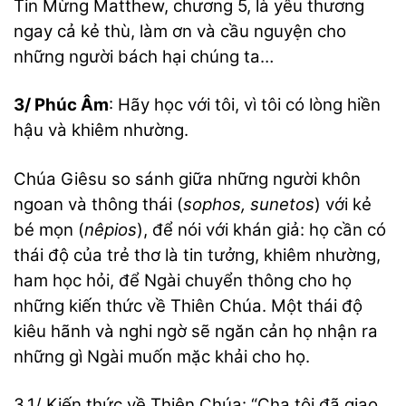
Tin Mừng Matthew, chương 5, là yêu thương
ngay cả kẻ thù, làm ơn và cầu nguyện cho
những người bách hại chúng ta…
3/ Phúc Âm
: Hãy học với tôi, vì tôi có lòng hiền
hậu và khiêm nhường.
Chúa Giêsu so sánh giữa những người khôn
ngoan và thông thái (
sophos, sunetos
) với kẻ
bé mọn (
nêpios
), để nói với khán giả: họ cần có
thái độ của trẻ thơ là tin tưởng, khiêm nhường,
ham học hỏi, để Ngài chuyển thông cho họ
những kiến thức về Thiên Chúa. Một thái độ
kiêu hãnh và nghi ngờ sẽ ngăn cản họ nhận ra
những gì Ngài muốn mặc khải cho họ.
3.1/ Kiến thức về Thiên Chúa: “Cha tôi đã giao