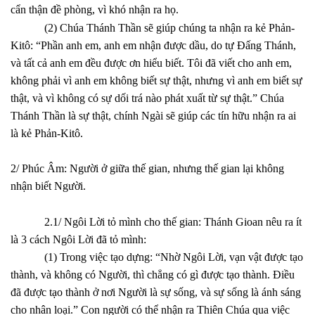
cẩn thận đề phòng, vì khó nhận ra họ.
(2) Chúa Thánh Thần sẽ giúp chúng ta nhận ra kẻ Phản-
Kitô: “Phần anh em, anh em nhận được dầu, do tự Đấng Thánh,
và tất cả anh em đều được ơn hiểu biết. Tôi đã viết cho anh em,
không phải vì anh em không biết sự thật, nhưng vì anh em biết sự
thật, và vì không có sự dối trá nào phát xuất từ sự thật.” Chúa
Thánh Thần là sự thật, chính Ngài sẽ giúp các tín hữu nhận ra ai
là kẻ Phản-Kitô.
2/ Phúc Âm: Người ở giữa thế gian, nhưng thế gian lại không
nhận biết Người.
2.1/ Ngôi Lời tỏ mình cho thế gian: Thánh Gioan nêu ra ít
là 3 cách Ngôi Lời đã tỏ mình:
(1) Trong việc tạo dựng: “Nhờ Ngôi Lời, vạn vật được tạo
thành, và không có Người, thì chẳng có gì được tạo thành. Điều
đã được tạo thành ở nơi Người là sự sống, và sự sống là ánh sáng
cho nhân loại.” Con người có thể nhận ra Thiên Chúa qua việc