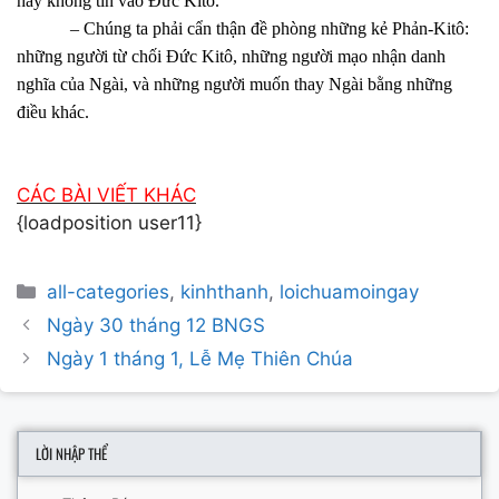
hay không tin vào Đức Kitô.
– Chúng ta phải cẩn thận đề phòng những kẻ Phản-Kitô:
những người từ chối Đức Kitô, những người mạo nhận danh
nghĩa của Ngài, và những người muốn thay Ngài bằng những
điều khác.
CÁC BÀI VIẾT KHÁC
{loadposition user11}
Categories
all-categories
,
kinhthanh
,
loichuamoingay
Post
Ngày 30 tháng 12 BNGS
navigation
Ngày 1 tháng 1, Lễ Mẹ Thiên Chúa
LỜI NHẬP THỂ