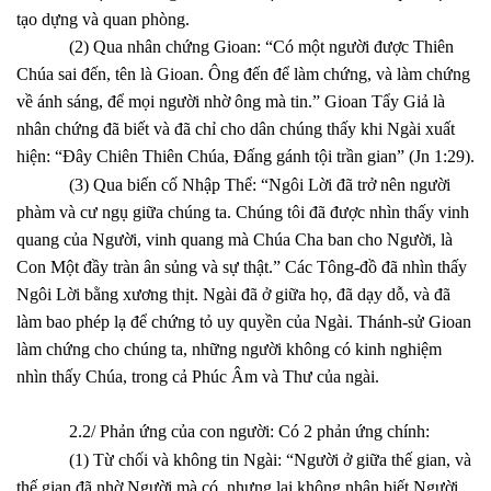
tạo dựng và quan phòng.
(2) Qua nhân chứng Gioan: “Có một người được Thiên
Chúa sai đến, tên là Gioan. Ông đến để làm chứng, và làm chứng
về ánh sáng, để mọi người nhờ ông mà tin.” Gioan Tẩy Giả là
nhân chứng đã biết và đã chỉ cho dân chúng thấy khi Ngài xuất
hiện: “Đây Chiên Thiên Chúa, Đấng gánh tội trần gian” (Jn 1:29).
(3) Qua biến cố Nhập Thể: “Ngôi Lời đã trở nên người
phàm và cư ngụ giữa chúng ta. Chúng tôi đã được nhìn thấy vinh
quang của Người, vinh quang mà Chúa Cha ban cho Người, là
Con Một đầy tràn ân sủng và sự thật.” Các Tông-đồ đã nhìn thấy
Ngôi Lời bằng xương thịt. Ngài đã ở giữa họ, đã dạy dỗ, và đã
làm bao phép lạ để chứng tỏ uy quyền của Ngài. Thánh-sử Gioan
làm chứng cho chúng ta, những người không có kinh nghiệm
nhìn thấy Chúa, trong cả Phúc Âm và Thư của ngài.
2.2/ Phản ứng của con người: Có 2 phản ứng chính:
(1) Từ chối và không tin Ngài: “Người ở giữa thế gian, và
thế gian đã nhờ Người mà có, nhưng lại không nhận biết Người.