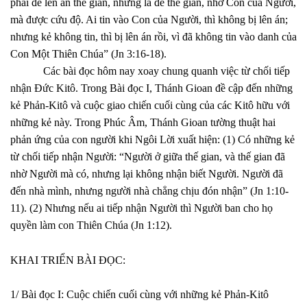
phải để lên án thế gian, nhưng là để thế gian, nhờ Con của Người,
mà được cứu độ. Ai tin vào Con của Người, thì không bị lên án;
nhưng kẻ không tin, thì bị lên án rồi, vì đã không tin vào danh của
Con Một Thiên Chúa” (Jn 3:16-18).
Các bài đọc hôm nay xoay chung quanh việc từ chối tiếp
nhận Đức Kitô. Trong Bài đọc I, Thánh Gioan đề cập đến những
kẻ Phản-Kitô và cuộc giao chiến cuối cùng của các Kitô hữu với
những kẻ này. Trong Phúc Âm, Thánh Gioan tường thuật hai
phản ứng của con người khi Ngôi Lời xuất hiện: (1) Có những kẻ
từ chối tiếp nhận Người: “Người ở giữa thế gian, và thế gian đã
nhờ Người mà có, nhưng lại không nhận biết Người. Người đã
đến nhà mình, nhưng người nhà chẳng chịu đón nhận” (Jn 1:10-
11). (2) Nhưng nếu ai tiếp nhận Người thì Người ban cho họ
quyền làm con Thiên Chúa (Jn 1:12).
KHAI TRIỂN BÀI ĐỌC:
1/ Bài đọc I: Cuộc chiến cuối cùng với những kẻ Phản-Kitô