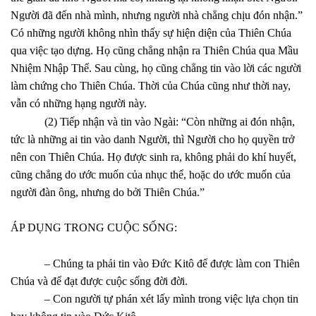
Người đã đến nhà mình, nhưng người nhà chẳng chịu đón nhận.”
Có những người không nhìn thấy sự hiện diện của Thiên Chúa
qua việc tạo dựng. Họ cũng chẳng nhận ra Thiên Chúa qua Mầu
Nhiệm Nhập Thể. Sau cùng, họ cũng chẳng tin vào lời các người
làm chứng cho Thiên Chúa. Thời của Chúa cũng như thời nay,
vẫn có những hạng người này.
(2) Tiếp nhận và tin vào Ngài: “Còn những ai đón nhận,
tức là những ai tin vào danh Người, thì Người cho họ quyền trở
nên con Thiên Chúa. Họ được sinh ra, không phải do khí huyết,
cũng chẳng do ước muốn của nhục thể, hoặc do ước muốn của
người đàn ông, nhưng do bởi Thiên Chúa.”
ÁP DỤNG TRONG CUỘC SỐNG:
– Chúng ta phải tin vào Đức Kitô để được làm con Thiên
Chúa và để đạt được cuộc sống đời đời.
– Con người tự phán xét lấy mình trong việc lựa chọn tin