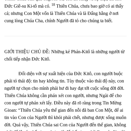
18
Đức Giê-su Ki-tô mà có.
Thiên Chúa, chưa bao giờ có ai thấy
cả; nhưng Con Một vốn là Thiên Chúa và là Đấng hằng ở nơi
cung lòng Chúa Cha, chính Người đã tỏ cho chúng ta biết.
GIỚI THIỆU CHỦ ĐỀ: Những kẻ Phản-Kitô là những người từ
chối tiếp nhận Đức Kitô.
Đối diện với sự xuất hiện của Đức Kitô, con người buộc
phải tỏ thái độ: tin hay không tin. Tùy thuộc vào thái độ này, con
người tự chọn cho mình phải hư đi hay đạt tới cuộc sống đời đời.
Thiên Chúa không cần phán xét con người, nhưng Ngài để cho
con người tự phán xét lấy. Điều này đã rõ ràng trong Tin Mừng
Gioan: “Thiên Chúa yêu thế gian đến nỗi đã ban Con Một, để ai
tin vào Con của Người thì khỏi phải chết, nhưng được sống muôn
đời. Quả vậy, Thiên Chúa sai Con của Người đến thế gian, không