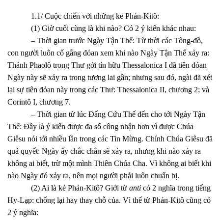
1.1/ Cuộc chiến với những kẻ Phản-Kitô:
(1) Giờ cuối cùng là khi nào? Có 2 ý kiến khác nhau:
– Thời gian trước Ngày Tận Thế: Từ thời các Tông-đồ,
con người luôn cố gắng đóan xem khi nào Ngày Tận Thế xảy ra:
Thánh Phaolô trong Thư gởi tín hữu Thessalonica I đã tiên đóan
Ngày này sẽ xảy ra trong tương lai gần; nhưng sau đó, ngài đã xét
lại sự tiên đóan này trong các Thư: Thessalonica II, chương 2; và
Corintô I, chương 7.
– Thời gian từ lúc Đấng Cứu Thế đến cho tới Ngày Tận
Thế: Đây là ý kiến được đa số công nhận hơn vì được Chúa
Giêsu nói tới nhiều lần trong các Tin Mừng. Chính Chúa Giêsu đã
quả quyết: Ngày ấy chắc chắn sẽ xảy ra, nhưng khi nào xảy ra
không ai biết, trừ một mình Thiên Chúa Cha. Vì không ai biết khi
nào Ngày đó xảy ra, nên mọi người phải luôn chuẩn bị.
(2) Ai là kẻ Phản-Kitô? Giới từ
anti
có 2 nghĩa trong tiếng
Hy-Lạp: chống lại hay thay chỗ của. Vì thế từ Phản-Kitô cũng có
2 ý nghĩa: