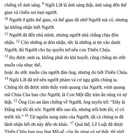
9
chứng về ánh sáng.
Ngôi Lời là ánh sáng thật, ánh sáng đến thế
gian và chiếu soi mọi người.
10
Người ở giữa thế gian, và thế gian đã nhờ Người mà có, nhưng
lại không nhận biết Người.
11
Người đã đến nhà mình, nhưng người nhà chẳng chịu đón
12
nhận.
Còn những ai đón nhận, tức là những ai tin vào danh
Người, thì Người cho họ quyền trở nên con Thiên Chúa.
13
Họ được sinh ra, không phải do khí huyết, cũng chẳng do ước
muốn của nhục thể,
hoặc do ước muốn của người đàn ông, nhưng do bởi Thiên Chúa.
14
Ngôi Lời đã trở nên người phàm và cư ngụ giữa chúng ta.
Chúng tôi đã được nhìn thấy vinh quang của Người, vinh quang
mà Chúa Cha ban cho Người, là Con Một đầy tràn ân sủng và sự
15
thật.
Ông Gio-an làm chứng về Người, ông tuyên bố: “Đây là
Đấng mà tôi đã nói: Người đến sau tôi, nhưng trổi hơn tôi, vì có
16
trước tôi.”
Từ nguồn sung mãn của Người, tất cả chúng ta đã
17
lãnh nhận hết ơn này đến ơn khác.
Quả thế, Lề Luật đã được
Thiên Chúa ban qua ông Mô-sê, còn ân sủng và sự thật, thì nhờ