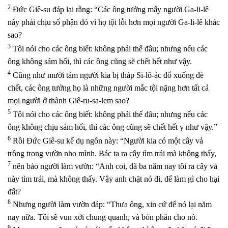
2
Đức Giê-su đáp lại rằng: “Các ông tưởng mấy người Ga-li-lê
này phải chịu số phận đó vì họ tội lỗi hơn mọi người Ga-li-lê khác
sao?
3
Tôi nói cho các ông biết: không phải thế đâu; nhưng nếu các
ông không sám hối, thì các ông cũng sẽ chết hết như vậy.
4
Cũng như mười tám người kia bị tháp Si-lô-ác đổ xuống đè
chết, các ông tưởng họ là những người mắc tội nặng hơn tất cả
mọi người ở thành Giê-ru-sa-lem sao?
5
Tôi nói cho các ông biết: không phải thế đâu; nhưng nếu các
ông không chịu sám hối, thì các ông cũng sẽ chết hết y như vậy.”
6
Rồi Đức Giê-su kể dụ ngôn này: “Người kia có một cây vả
trồng trong vườn nho mình. Bác ta ra cây tìm trái mà không thấy,
7
nên bảo người làm vườn: “Anh coi, đã ba năm nay tôi ra cây vả
này tìm trái, mà không thấy. Vậy anh chặt nó đi, để làm gì cho hại
đất?
8
Nhưng người làm vườn đáp: “Thưa ông, xin cứ để nó lại năm
nay nữa. Tôi sẽ vun xới chung quanh, và bón phân cho nó.
9