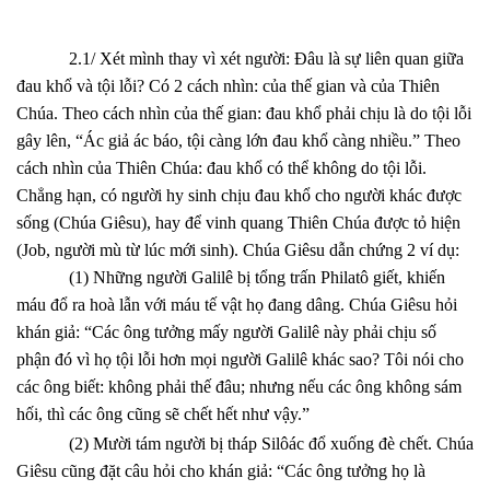
2.1/ Xét mình thay vì xét người: Đâu là sự liên quan giữa
đau khổ và tội lỗi? Có 2 cách nhìn: của thế gian và của Thiên
Chúa. Theo cách nhìn của thế gian: đau khổ phải chịu là do tội lỗi
gây lên, “Ác giả ác báo, tội càng lớn đau khổ càng nhiều.” Theo
cách nhìn của Thiên Chúa: đau khổ có thể không do tội lỗi.
Chẳng hạn, có người hy sinh chịu đau khổ cho người khác được
sống (Chúa Giêsu), hay để vinh quang Thiên Chúa được tỏ hiện
(Job, người mù từ lúc mới sinh). Chúa Giêsu dẫn chứng 2 ví dụ:
(1) Những người Galilê bị tổng trấn Philatô giết, khiến
máu đổ ra hoà lẫn với máu tế vật họ đang dâng. Chúa Giêsu hỏi
khán giả: “Các ông tưởng mấy người Galilê này phải chịu số
phận đó vì họ tội lỗi hơn mọi người Galilê khác sao? Tôi nói cho
các ông biết: không phải thế đâu; nhưng nếu các ông không sám
hối, thì các ông cũng sẽ chết hết như vậy.”
(2) Mười tám người bị tháp Silôác đổ xuống đè chết. Chúa
Giêsu cũng đặt câu hỏi cho khán giả: “Các ông tưởng họ là