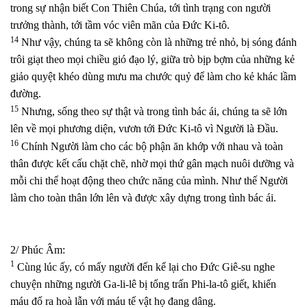
trong sự nhận biết Con Thiên Chúa, tới tình trạng con người
trưởng thành, tới tầm vóc viên mãn của Đức Ki-tô.
14
Như vậy, chúng ta sẽ không còn là những trẻ nhỏ, bị sóng đánh
trôi giạt theo mọi chiều gió đạo lý, giữa trò bịp bợm của những kẻ
giảo quyệt khéo dùng mưu ma chước quỷ để làm cho kẻ khác lầm
đường.
15
Nhưng, sống theo sự thật và trong tình bác ái, chúng ta sẽ lớn
lên về mọi phương diện, vươn tới Đức Ki-tô vì Người là Đầu.
16
Chính Người làm cho các bộ phận ăn khớp với nhau và toàn
thân được kết cấu chặt chẽ, nhờ mọi thứ gân mạch nuôi dưỡng và
mỗi chi thể hoạt động theo chức năng của mình. Như thế Người
làm cho toàn thân lớn lên và được xây dựng trong tình bác ái.
2/ Phúc Âm:
1
Cùng lúc ấy, có mấy người đến kể lại cho Đức Giê-su nghe
chuyện những người Ga-li-lê bị tổng trấn Phi-la-tô giết, khiến
máu đổ ra hoà lẫn với máu tế vật họ đang dâng.