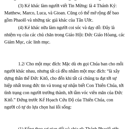
(3) Kẻ khác làm người viết Tin Mừng: là 4 Thánh Ký:
Matthew, Marco, Luca, và Gioan. Cũng có thể mở rộng để bao
gồm Phaolô và những tác giả khác của Tân Ước.
(4) Kẻ khác nữa làm người coi sóc và dạy dỗ: Đây là
nhiệm vụ của các chủ chăn trong Giáo Hội: Đức Giáo Hòang, các
Giám Mục, các linh mục.
1.2/ Cho một mục đích: Mặc dù ơn gọi Chúa ban cho mỗi
người khác nhau, nhưng tất cả đều nhắm một mục đích: “là xây
dựng thân thể Đức Kitô, cho đến khi tất cả chúng ta đạt tới sự
hiệp nhất trong đức tin và trong sự nhận biết Con Thiên Chúa, tới
tình trạng con người trưởng thành, tới tầm vóc viên mãn của Đức
Kitô.” Đứng trước Kế Họach Cứu Độ của Thiên Chúa, con
người có tự do lựa chọn hai lối sống:
(1) Sống theo sự gian dối và chia rẽ: Thánh Phaolô ước