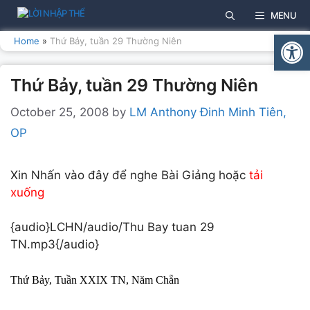
Skip
MENU
to
Open
content
Home
»
Thứ Bảy, tuần 29 Thường Niên
Thứ Bảy, tuần 29 Thường Niên
October 25, 2008
by
LM Anthony Đinh Minh Tiên,
OP
Xin Nhấn vào đây để nghe Bài Giảng hoặc
tải
xuống
{audio}LCHN/audio/Thu Bay tuan 29
TN.mp3{/audio}
Thứ Bảy, Tuần XXIX TN, Năm Chẵn