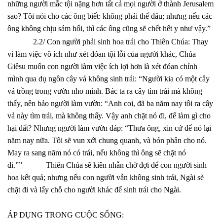
những người mắc tội nặng hơn tất cả mọi người ở thành Jerusalem
sao? Tôi nói cho các ông biết: không phải thế đâu; nhưng nếu các
ông không chịu sám hối, thì các ông cũng sẽ chết hết y như vậy.”
2.2/ Con người phải sinh hoa trái cho Thiên Chúa: Thay
vì làm việc vô ích như xét đóan tội lỗi của người khác, Chúa
Giêsu muốn con người làm việc ích lợi hơn là xét đóan chính
mình qua dụ ngôn cây vả không sinh trái: “Người kia có một cây
vả trồng trong vườn nho mình.
Bác ta ra cây tìm trái mà không
thấy, nên bảo người làm vườn: “Anh coi, đã ba năm nay tôi ra cây
vả này tìm trái, mà không thấy. Vậy anh chặt nó đi, để làm gì cho
hại đất? Nhưng người làm vườn đáp: “Thưa ông, xin cứ để nó lại
năm nay nữa. Tôi sẽ vun xới chung quanh, và bón phân cho nó.
May ra sang năm nó có trái, nếu không thì ông sẽ chặt nó
đi.””
Thiên Chúa sẽ kiên nhẫn chờ đợi để con người sinh
hoa kết quả; nhưng nếu con người vẫn không sinh trái, Ngài sẽ
chặt đi và lấy chỗ cho người khác để sinh trái cho Ngài.
ÁP DỤNG TRONG CUỘC SỐNG: