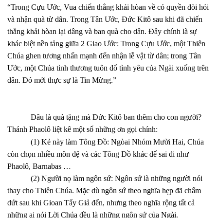
“Trong Cựu Ước, Vua chiến thắng khải hòan về có quyền đòi hỏi
và nhận quà từ dân. Trong Tân Ước, Đức Kitô sau khi đã chiến
thắng khải hòan lại dâng và ban quà cho dân. Đây chính là sự
khác biệt nền tảng giữa 2 Giao Ước: Trong Cựu Ước, một Thiên
Chúa ghen tương nhấn mạnh đến nhận lễ vật từ dân; trong Tân
Ước, một Chúa tình thương tuôn đổ tình yêu của Ngài xuống trên
dân. Đó mới thực sự là Tin Mừng.”
Đâu là quà tặng mà Đức Kitô ban thêm cho con người?
Thánh Phaolô liệt kê một số những ơn gọi chính:
(1) Kẻ này làm Tông Đồ: Ngòai Nhóm Mười Hai, Chúa
còn chọn nhiều môn đệ và các Tông Đồ khác để sai đi như
Phaolô, Barnabas …
(2) Người nọ làm ngôn sứ: Ngôn sứ là những người nói
thay cho Thiên Chúa. Mặc dù ngôn sứ theo nghĩa hẹp đã chấm
dứt sau khi Gioan Tẩy Giả đến, nhưng theo nghĩa rộng tất cả
những ai nói Lời Chúa đều là những ngôn sứ của Ngài.