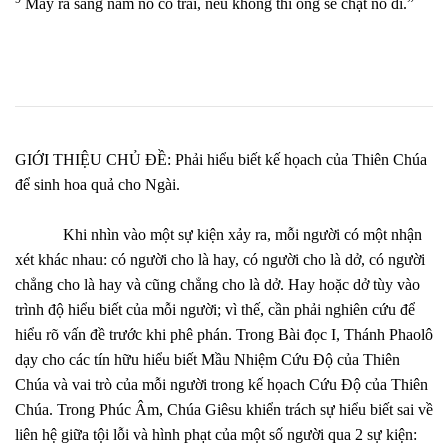
May ra sang năm nó có trái, nếu không thì ông sẽ chặt nó đi.”
GIỚI THIỆU CHỦ ĐỀ: Phải hiểu biết kế họach của Thiên Chúa
để sinh hoa quả cho Ngài.
Khi nhìn vào một sự kiện xảy ra, mỗi người có một nhận
xét khác nhau: có người cho là hay, có người cho là dở, có người
chẳng cho là hay và cũng chẳng cho là dở. Hay hoặc dở tùy vào
trình độ hiểu biết của mỗi người; vì thế, cần phải nghiên cứu để
hiểu rõ vấn đề trước khi phê phán. Trong Bài đọc I, Thánh Phaolô
dạy cho các tín hữu hiểu biết Mầu Nhiệm Cứu Độ của Thiên
Chúa và vai trò của mỗi người trong kế họach Cứu Độ của Thiên
Chúa. Trong Phúc Âm, Chúa Giêsu khiển trách sự hiểu biết sai về
liên hệ giữa tội lỗi và hình phạt của một số người qua 2 sự kiện: