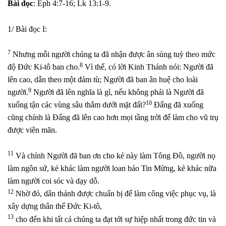
Bài đọc
: Eph 4:7-16; Lk 13:1-9.
1/ Bài đọc I:
7
Nhưng mỗi người chúng ta đã nhận được ân sủng tuỳ theo mức
8
độ Đức Ki-tô ban cho.
Vì thế, có lời Kinh Thánh nói: Người đã
lên cao, dẫn theo một đám tù; Người đã ban ân huệ cho loài
9
người.
Người đã lên nghĩa là gì, nếu không phải là Người đã
10
xuống tận các vùng sâu thẳm dưới mặt đất?
Đấng đã xuống
cũng chính là Đấng đã lên cao hơn mọi tầng trời để làm cho vũ trụ
được viên mãn.
11
Và chính Người đã ban ơn cho kẻ này làm Tông Đồ, người nọ
làm ngôn sứ, kẻ khác làm người loan báo Tin Mừng, kẻ khác nữa
làm người coi sóc và dạy dỗ.
12
Nhờ đó, dân thánh được chuẩn bị để làm công việc phục vụ, là
xây dựng thân thể Đức Ki-tô,
13
cho đến khi tất cả chúng ta đạt tới sự hiệp nhất trong đức tin và