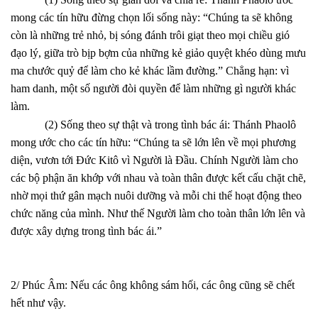
mong các tín hữu đừng chọn lối sống này: “Chúng ta sẽ không
còn là những trẻ nhỏ, bị sóng đánh trôi giạt theo mọi chiều gió
đạo lý, giữa trò bịp bợm của những kẻ giảo quyệt khéo dùng mưu
ma chước quỷ để làm cho kẻ khác lầm đường.” Chẳng hạn: vì
ham danh, một số người đòi quyền để làm những gì người khác
làm.
(2) Sống theo sự thật và trong tình bác ái: Thánh Phaolô
mong ước cho các tín hữu: “Chúng ta sẽ lớn lên về mọi phương
diện, vươn tới Đức Kitô vì Người là Đầu. Chính Người làm cho
các bộ phận ăn khớp với nhau và toàn thân được kết cấu chặt chẽ,
nhờ mọi thứ gân mạch nuôi dưỡng và mỗi chi thể hoạt động theo
chức năng của mình. Như thế Người làm cho toàn thân lớn lên và
được xây dựng trong tình bác ái.”
2/ Phúc Âm: Nếu các ông không sám hối, các ông cũng sẽ chết
hết như vậy.