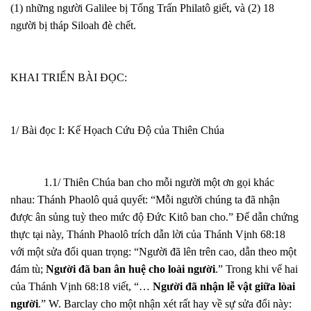
(1) những người Galilee bị Tổng Trấn Philatô giết, và (2) 18
người bị tháp Siloah đè chết.
KHAI TRIỂN BÀI ĐỌC:
1/ Bài đọc I: Kế Họach Cứu Độ của Thiên Chúa
1.1/ Thiên Chúa ban cho mỗi người một ơn gọi khác
nhau: Thánh Phaolô quả quyết: “Mỗi người chúng ta đã nhận
được ân sủng tuỳ theo mức độ Đức Kitô ban cho.” Để dẫn chứng
thực tại này, Thánh Phaolô trích dẫn lời của Thánh Vịnh 68:18
với một sửa đổi quan trọng: “Người đã lên trên cao, dẫn theo một
đám tù;
Người đã ban ân huệ cho loài người
.” Trong khi vế hai
của Thánh Vịnh 68:18 viết, “…
Người đã nhận lễ vật giữa lòai
người
.” W. Barclay cho một nhận xét rất hay về sự sửa đổi này: