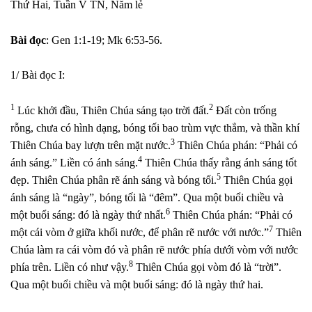
Thứ Hai, Tuần V TN, Năm lẻ
Bài đọc
: Gen 1:1-19; Mk 6:53-56.
1/ Bài đọc I:
1
2
Lúc khởi đầu, Thiên Chúa sáng tạo trời đất.
Đất còn trống
rỗng, chưa có hình dạng, bóng tối bao trùm vực thẳm, và thần khí
3
Thiên Chúa bay lượn trên mặt nước.
Thiên Chúa phán: “Phải có
4
ánh sáng.” Liền có ánh sáng.
Thiên Chúa thấy rằng ánh sáng tốt
5
đẹp. Thiên Chúa phân rẽ ánh sáng và bóng tối.
Thiên Chúa gọi
ánh sáng là “ngày”, bóng tối là “đêm”. Qua một buổi chiều và
6
một buổi sáng: đó là ngày thứ nhất.
Thiên Chúa phán: “Phải có
7
một cái vòm ở giữa khối nước, để phân rẽ nước với nước.”
Thiên
Chúa làm ra cái vòm đó và phân rẽ nước phía dưới vòm với nước
8
phía trên. Liền có như vậy.
Thiên Chúa gọi vòm đó là “trời”.
Qua một buổi chiều và một buổi sáng: đó là ngày thứ hai.