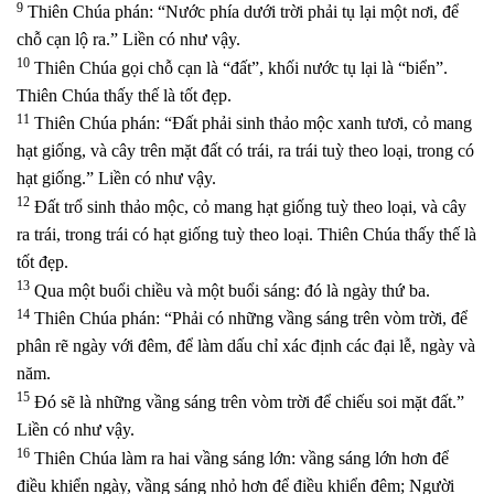
9
Thiên Chúa phán: “Nước phía dưới trời phải tụ lại một nơi, để
chỗ cạn lộ ra.”
Liền có như vậy.
10
Thiên Chúa gọi chỗ cạn là “đất”, khối nước tụ lại là “biển”.
Thiên Chúa thấy thế là tốt đẹp.
11
Thiên Chúa phán: “Đất phải sinh thảo mộc xanh tươi, cỏ mang
hạt giống, và cây trên mặt đất có trái, ra trái tuỳ theo loại, trong có
hạt giống.” Liền có như vậy.
12
Đất trổ sinh thảo mộc, cỏ mang hạt giống tuỳ theo loại, và cây
ra trái, trong trái có hạt giống tuỳ theo loại. Thiên Chúa thấy thế là
tốt đẹp.
13
Qua một buổi chiều và một buổi sáng: đó là ngày thứ ba.
14
Thiên Chúa phán: “Phải có những vầng sáng trên vòm trời, để
phân rẽ ngày với đêm, để làm dấu chỉ xác định các đại lễ, ngày và
năm.
15
Đó sẽ là những vầng sáng trên vòm trời để chiếu soi mặt đất.”
Liền có như vậy.
16
Thiên Chúa làm ra hai vầng sáng lớn: vầng sáng lớn hơn để
điều khiển ngày, vầng sáng nhỏ hơn để điều khiển đêm; Người