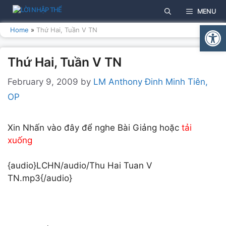
Skip
MENU
to
Open
content
Home
»
Thứ Hai, Tuần V TN
Thứ Hai, Tuần V TN
February 9, 2009
by
LM Anthony Đinh Minh Tiên,
OP
Xin Nhấn vào đây để nghe Bài Giảng hoặc
tải
xuống
{audio}LCHN/audio/Thu Hai Tuan V
TN.mp3{/audio}