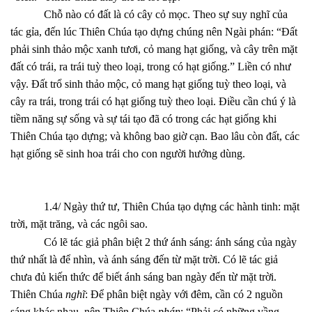
Chỗ nào có đất là có cây cỏ mọc. Theo sự suy nghĩ của
tác gỉa, đến lúc Thiên Chúa tạo dựng chúng nên Ngài phán: “Đất
phải sinh thảo mộc xanh tươi, cỏ mang hạt giống, và cây trên mặt
đất có trái, ra trái tuỳ theo loại, trong có hạt giống.” Liền có như
vậy. Đất trổ sinh thảo mộc, cỏ mang hạt giống tuỳ theo loại, và
cây ra trái, trong trái có hạt giống tuỳ theo loại. Điều cần chú ý là
tiềm năng sự sống và sự tái tạo đã có trong các hạt giống khi
Thiên Chúa tạo dựng; và không bao giờ cạn. Bao lâu còn đất, các
hạt giống sẽ sinh hoa trái cho con người hưởng dùng.
1.4/ Ngày thứ tư, Thiên Chúa tạo dựng các hành tinh: mặt
trời, mặt trăng, và các ngôi sao.
Có lẽ tác giả phân biệt 2 thứ ánh sáng: ánh sáng của ngày
thứ nhất là để nhìn, và ánh sáng đến từ mặt trời. Có lẽ tác giả
chưa đủ kiến thức để biết ánh sáng ban ngày đến từ mặt trời.
Thiên Chúa
nghĩ
: Để phân biệt ngày với đêm, cần có 2 nguồn
sáng khác nhau, nên Thiên Chúa
phán
: “Phải có những vầng