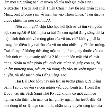
làm mọi sự; chẳng hạn lời tuyên bố của triết gia hiện sinh F.
Nietzsche “Tôi đã giết chết Thiên Chúa!” hay lời phê phán của K.
Marx, ông tổ cộng sản, về niềm tin vào Thiên Chúa: “Tôn giáo là
thuốc phiện mê ngủ con người.”
Nếu con người chịu khó học hỏi lịch sử và tìm về nguồn
cội, con người sẽ khám phá ra trái đất con người đang sống chỉ là
một hành tinh nhỏ và mỏng giòn của vũ trụ, chứ không phải là
trung tâm điểm hay cái rốn của vũ trụ như nhiều người lầm tưởng.
Trái đất tự nó không thể sống một mình, nhưng tùy thuộc vào các
hành tinh chung quanh; nhất là 2 hành tinh lớn mặt trời và mặt
trăng. Nhận ra thân phận yếu đuối của mình sẽ giúp con người
khiêm nhường hơn, biết ơn, và trông cậy vào sự khôn ngoan, uy
quyền, và sức mạnh của Đấng Sáng Tạo.
Hai Bài Đọc hôm nay nói lên sự tương phản giữa Đấng
Sáng Tạo uy quyền và con người yếu đuối bệnh tật. Trong Bài
Đọc I, tác-giả Sách Sáng Thế Ký, dù không có một dụng cụ
nghiên cứu thiên văn nào, cả hàng mấy ngàn năm trước đây, đã
biết dùng trí óc lý luận của mình, nhận ra uy quyền sáng tạo của