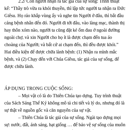
2.2/ Con người nhận ra tác giả của sự sống: Trình thuật
kể: “Thầy trò vừa ra khỏi thuyền, thì lập tức người ta nhận ra Đức
Giêsu. Họ rảo khắp vùng ấy và nghe tin Người ở đâu, thì bắt đầu
cáng bệnh nhân đến đó. Người đi tới đâu, vào làng mạc, thành thị
hay thôn xóm nào, người ta cũng đặt kẻ ốm đau ở ngoài đường
ngoài chợ, và xin Người cho họ ít là được chạm đến tua áo
choàng của Người; và bất cứ ai chạm đến, thì đều được khỏi.”
Hai điều kiện để được chữa lành bệnh: (1) Nhận ra mình mắc
bệnh, và (2) Chạy đến với Chúa Giêsu, tác giả của sự sống, để
được chữa lành.
ÁP DỤNG TRONG CUỘC SỐNG:
– Mọi vật có là do Thiên Chúa tạo dựng. Tuy trình thuật
của Sách Sáng Thế Ký không mô tả chi tiết và lý do, nhưng đó là
sự thật về nguồn gốc và căn nguyên của sự vật.
– Thiên Chúa là tác giả của sự sống. Ngài tạo dựng mọi
sự: nước, đất, ánh sáng, hạt giống … để bảo vệ sự sống của muôn