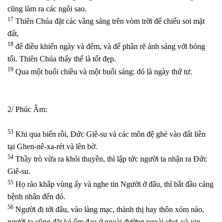
cũng làm ra các ngôi sao.
17
Thiên Chúa đặt các vầng sáng trên vòm trời để chiếu soi mặt
đất,
18
để điều khiển ngày và đêm, và để phân rẽ ánh sáng với bóng
tối. Thiên Chúa thấy thế là tốt đẹp.
19
Qua một buổi chiều và một buổi sáng: đó là ngày thứ tư.
2/ Phúc Âm:
53
Khi qua biển rồi, Đức Giê-su và các môn đệ ghé vào đất liền
tại Ghen-nê-xa-rét và lên bờ.
54
Thầy trò vừa ra khỏi thuyền, thì lập tức người ta nhận ra Đức
Giê-su.
55
Họ rảo khắp vùng ấy và nghe tin Người ở đâu, thì bắt đầu cáng
bệnh nhân đến đó.
56
Người đi tới đâu, vào làng mạc, thành thị hay thôn xóm nào,
người ta cũng đặt kẻ ốm đau ở ngoài đường ngoài chợ, và xin