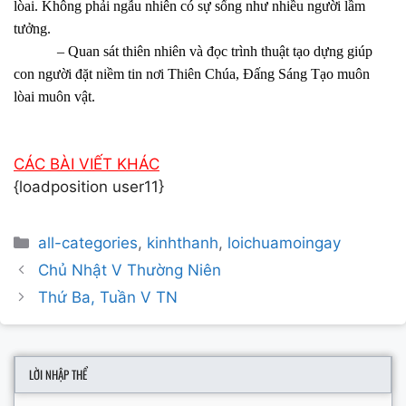
lòai. Không phải ngẫu nhiên có sự sống như nhiều người lầm
tưởng.
– Quan sát thiên nhiên và đọc trình thuật tạo dựng giúp
con người đặt niềm tin nơi Thiên Chúa, Đấng Sáng Tạo muôn
lòai muôn vật.
CÁC BÀI VIẾT KHÁC
{loadposition user11}
Categories
all-categories
,
kinhthanh
,
loichuamoingay
Post
Chủ Nhật V Thường Niên
navigation
Thứ Ba, Tuần V TN
LỜI NHẬP THỂ