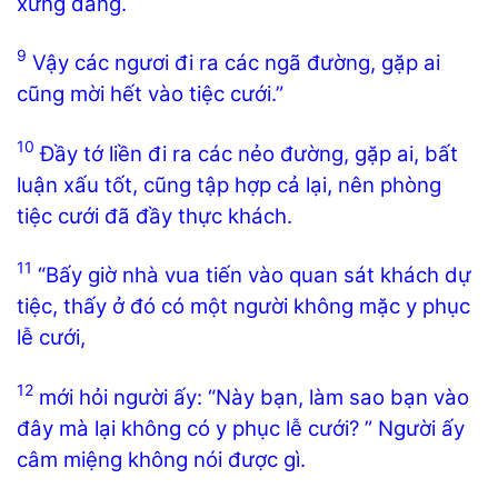
xứng đáng.
9
Vậy các ngươi đi ra các ngã đường, gặp ai
cũng mời hết vào tiệc cưới.”
10
Đầy tớ liền đi ra các nẻo đường, gặp ai, bất
luận xấu tốt, cũng tập hợp cả lại, nên phòng
tiệc cưới đã đầy thực khách.
11
“Bấy giờ nhà vua tiến vào quan sát khách dự
tiệc, thấy ở đó có một người không mặc y phục
lễ cưới,
12
mới hỏi người ấy: “Này bạn, làm sao bạn vào
đây mà lại không có y phục lễ cưới? ” Người ấy
câm miệng không nói được gì.