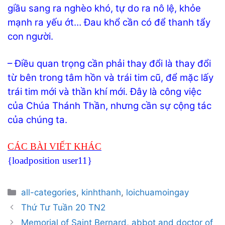
giầu sang ra nghèo khó, tự do ra nô lệ, khỏe
mạnh ra yếu ớt… Đau khổ cần có để thanh tẩy
con người.
– Điều quan trọng cần phải thay đổi là thay đổi
từ bên trong tâm hồn và trái tim cũ, để mặc lấy
trái tim mới và thần khí mới. Đây là công việc
của Chúa Thánh Thần, nhưng cần sự cộng tác
của chúng ta.
CÁC BÀI VIẾT KHÁC
{loadposition user11}
Categories
all-categories
,
kinhthanh
,
loichuamoingay
Post
Thứ Tư Tuần 20 TN2
navigation
Memorial of Saint Bernard, abbot and doctor of