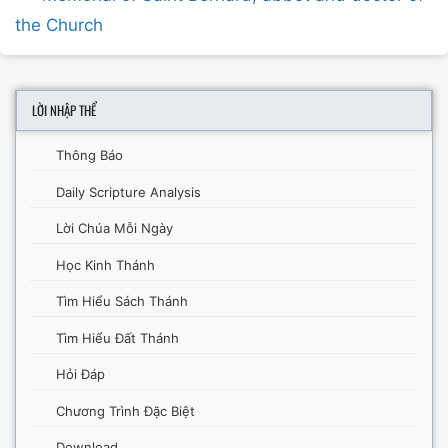
the Church
LỜI NHẬP THỂ
Thông Báo
Daily Scripture Analysis
Lời Chúa Mỗi Ngày
Học Kinh Thánh
Tìm Hiểu Sách Thánh
Tìm Hiểu Đất Thánh
Hỏi Đáp
Chương Trình Đặc Biệt
Download