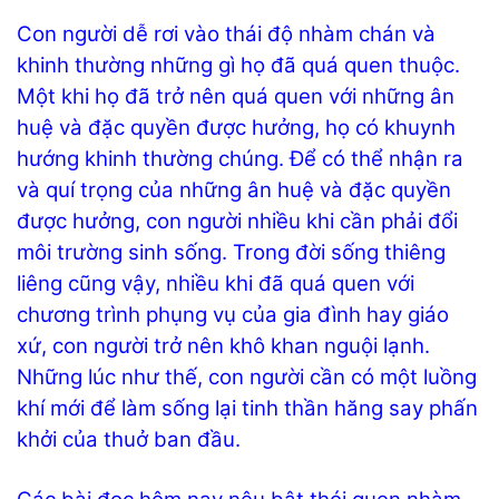
Con người dễ rơi vào thái độ nhàm chán và
khinh thường những gì họ đã quá quen thuộc.
Một khi họ đã trở nên quá quen với những ân
huệ và đặc quyền được hưởng, họ có khuynh
hướng khinh thường chúng. Để có thể nhận ra
và quí trọng của những ân huệ và đặc quyền
được hưởng, con người nhiều khi cần phải đổi
môi trường sinh sống. Trong đời sống thiêng
liêng cũng vậy, nhiều khi đã quá quen với
chương trình phụng vụ của gia đình hay giáo
xứ, con người trở nên khô khan nguội lạnh.
Những lúc như thế, con người cần có một luồng
khí mới để làm sống lại tinh thần hăng say phấn
khởi của thuở ban đầu.