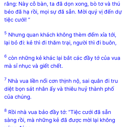
rằng: Này cỗ bàn, ta đã dọn xong, bò tơ và thú
béo đã hạ rồi, mọi sự đã sẵn. Mời quý vị đến dự
tiệc cưới! “
5
Nhưng quan khách không thèm đếm xỉa tới,
lại bỏ đi: kẻ thì đi thăm trại, người thì đi buôn,
6
còn những kẻ khác lại bắt các đầy tớ của vua
mà sỉ nhục và giết chết.
7
Nhà vua liền nổi cơn thịnh nộ, sai quân đi tru
diệt bọn sát nhân ấy và thiêu huỷ thành phố
của chúng.
8
Rồi nhà vua bảo đầy tớ: “Tiệc cưới đã sẵn
sàng rồi, mà những kẻ đã được mời lại không