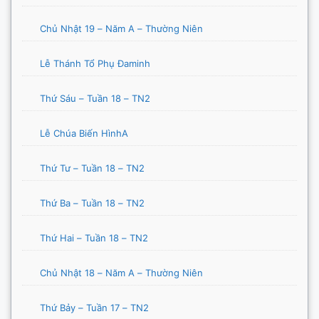
Chủ Nhật 19 – Năm A – Thường Niên
Lễ Thánh Tổ Phụ Đaminh
Thứ Sáu – Tuần 18 – TN2
Lễ Chúa Biến HìnhA
Thứ Tư – Tuần 18 – TN2
Thứ Ba – Tuần 18 – TN2
Thứ Hai – Tuần 18 – TN2
Chủ Nhật 18 – Năm A – Thường Niên
Thứ Bảy – Tuần 17 – TN2