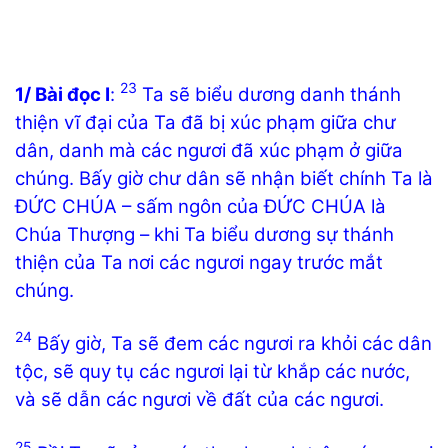
23
1/ Bài đọc I
:
Ta sẽ biểu dương danh thánh
thiện vĩ đại của Ta đã bị xúc phạm giữa chư
dân, danh mà các ngươi đã xúc phạm ở giữa
chúng. Bấy giờ chư dân sẽ nhận biết chính Ta là
ĐỨC CHÚA – sấm ngôn của ĐỨC CHÚA là
Chúa Thượng – khi Ta biểu dương sự thánh
thiện của Ta nơi các ngươi ngay trước mắt
chúng.
24
Bấy giờ, Ta sẽ đem các ngươi ra khỏi các dân
tộc, sẽ quy tụ các ngươi lại từ khắp các nước,
và sẽ dẫn các ngươi về đất của các ngươi.
25