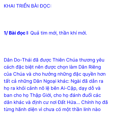
KHAI TRIỂN BÀI ĐỌC:
1/ Bài đọc I
: Quả tim mới, thần khí mới.
Dân Do-Thái đã được Thiên Chúa thương yêu
cách đặc biệt nên được chọn làm Dân Riêng
của Chúa và cho hưởng những đặc quyền hơn
tất cả những Dân Ngoại khác: Ngài đã dẫn ra
họ ra khỏi cảnh nô lệ bên Ai-Cập, dạy dỗ và
ban cho họ Thập Giới, cho họ đánh đuổi các
dân khác và định cư nơi Đất Hứa… Chính họ đã
từng hãnh diện vì chưa có một thần linh nào