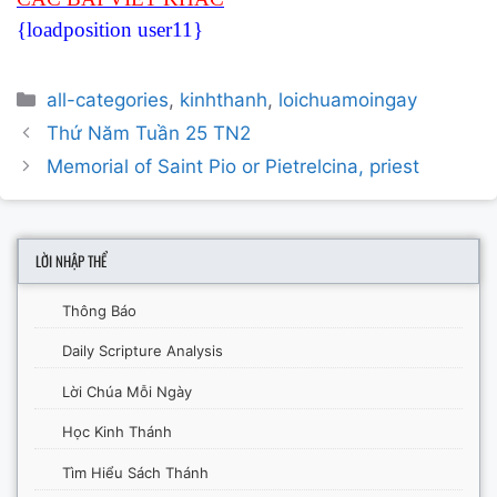
{loadposition user11}
Categories
all-categories
,
kinhthanh
,
loichuamoingay
Post
Thứ Năm Tuần 25 TN2
navigation
Memorial of Saint Pio or Pietrelcina, priest
LỜI NHẬP THỂ
Thông Báo
Daily Scripture Analysis
Lời Chúa Mỗi Ngày
Học Kinh Thánh
Tìm Hiểu Sách Thánh