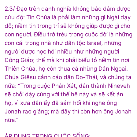
2.3/ Đạo trên danh nghĩa không bảo đảm được
cứu độ: Tin Chúa là phải làm những gì Ngài dạy
dỗ; niềm tin trong trí sẽ không giúp được gì cho
con người. Điều trớ trêu trong cuộc đời là những
con cái trong nhà như dân tộc Israel, những
người được học hỏi nhiều như những người
Công Giáo; thế mà khi phải biểu tỏ niềm tin nơi
Thiên Chúa, họ còn thua cả những Dân Ngọai.
Chúa Giêsu cảnh cáo dân Do-Thái, và chúng ta
nữa: “Trong cuộc Phán Xét, dân thành Nineveh
sẽ chỗi dậy cùng với thế hệ này và sẽ kết án
họ, vì xưa dân ấy đã sám hối khi nghe ông
Jonah rao giảng; mà đây thì còn hơn ông Jonah
nữa.”
ÁP DỤNG TRONG CUỘC SỐNG: