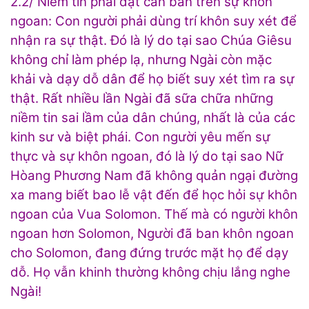
2.2/ Niềm tin phải đặt căn bản trên sự khôn
ngoan: Con người phải dùng trí khôn suy xét để
nhận ra sự thật. Đó là lý do tại sao Chúa Giêsu
không chỉ làm phép lạ, nhưng Ngài còn mặc
khải và dạy dỗ dân để họ biết suy xét tìm ra sự
thật. Rất nhiều lần Ngài đã sữa chữa những
niềm tin sai lầm của dân chúng, nhất là của các
kinh sư và biệt phái. Con người yêu mến sự
thực và sự khôn ngoan, đó là lý do tại sao Nữ
Hòang Phương Nam đã không quản ngại đường
xa mang biết bao lễ vật đến để học hỏi sự khôn
ngoan của Vua Solomon. Thế mà có người khôn
ngoan hơn Solomon, Người đã ban khôn ngoan
cho Solomon, đang đứng trước mặt họ để dạy
dỗ. Họ vẫn khinh thường không chịu lắng nghe
Ngài!