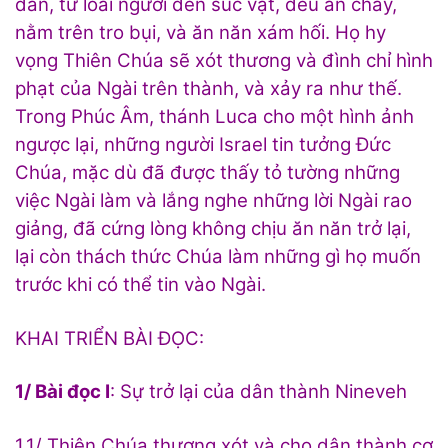
dân, từ lòai người đến súc vật, đều ăn chay,
nằm trên tro bụi, và ăn năn xám hối. Họ hy
vọng Thiên Chúa sẽ xót thương và đình chỉ hình
phạt của Ngài trên thành, và xảy ra như thế.
Trong Phúc Âm, thánh Luca cho một hình ảnh
ngược lại, những người Israel tin tưởng Đức
Chúa, mặc dù đã được thấy tỏ tường những
việc Ngài làm và lắng nghe những lời Ngài rao
giảng, đã cứng lòng không chịu ăn năn trở lại,
lại còn thách thức Chúa làm những gì họ muốn
trước khi có thể tin vào Ngài.
KHAI TRIỂN BÀI ĐỌC:
1/ Bài đọc I
: Sự trở lại của dân thành Nineveh
1.1/ Thiên Chúa thương xót và cho dân thành cơ