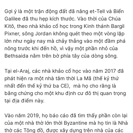
Gợi ý là một trận động đất đã nâng et-Tell và Biển
Galilee đã thu hẹp kích thước. Vào thời của Chúa
Kitô, theo nhà khảo cổ học trong Kinh thánh Bargil
Pixner, sông Jordan không quét theo một vòng lặp
lớn như ngày nay mà chảy thẳng vào một đầm phá
nông trước khi đến hồ, vì vậy một phần nhỏ của
Bethsaida nằm trên bờ phía tây của dòng sông.
Tại el-Araj, các nhà khảo cổ học vào năm 2017 đã
phát hiện ra một nhà tắm thời La Mã (thế kỷ thứ
nhất đến thế kỷ thứ ba CE), mà họ cho rằng là
bằng chứng cho một khu định cư đô thị quan trọng
tại địa điểm này.
Vào năm 2019, họ báo cáo đã tìm thấy phần còn lại
của một nhà thờ lớn thời Byzantine mà họ tin là Nhà
thờ các Tông đồ, được xây dựng trên nhà của các