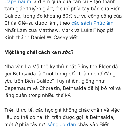
Capernaum
là điểm giữa của căn cứ – tạo thành
‘tam giác truyền giáo’, ở cuối phía tây bắc của Biển
Galilee, trong đó khoảng 80% sứ vụ công cộng của
Chúa Giê-su được làm, theo
các sách Phúc âm
Nhất Lãm của Matthew, Mark và Luke!” học giả
Kinh thánh Daniel W. Casey viết.
Một làng chài cách xa nước?
Nhà văn La Mã thế kỷ thứ nhất Pliny the Elder đã
gọi Bethsaida là “một trong bốn thành phố đáng
yêu trên Biển Galilee”. Tuy nhiên, giống như
Capernaum và Chorazin, Bethsaida đã bị bỏ rơi và
lãng quên trong nhiều thế kỷ.
Trên thực tế, các học giả không chắc chắn về việc
liệu có thể có hai thị trấn được gọi là Bethsaida,
một ở phía tây nơi
sông Jordan
chảy vào Biển