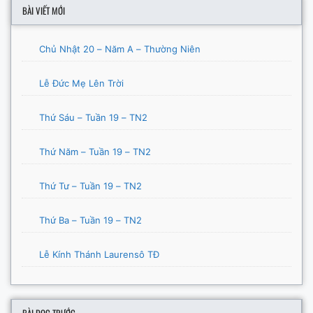
BÀI VIẾT MỚI
Chủ Nhật 20 – Năm A – Thường Niên
Lễ Đức Mẹ Lên Trời
Thứ Sáu – Tuần 19 – TN2
Thứ Năm – Tuần 19 – TN2
Thứ Tư – Tuần 19 – TN2
Thứ Ba – Tuần 19 – TN2
Lễ Kính Thánh Laurensô TĐ
BÀI ĐỌC TRƯỚC