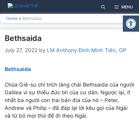
Skip
MENU
to
Open
content
Home
»
Bethsaida
Bethsaida
July 27, 2022
by
LM Anthony Đinh Minh Tiên, OP
Bethsaida
Chúa Giê-su chỉ trích làng chài Bethsaida của người
Galilea vì sự thiếu đức tin của cư dân. Ngược lại, ít
nhất ba người con trai bản địa của nó – Peter,
Andrew và Philip – đã đáp lại lời kêu gọi của Ngài
và từ bỏ mọi thứ để đi theo Ngài.