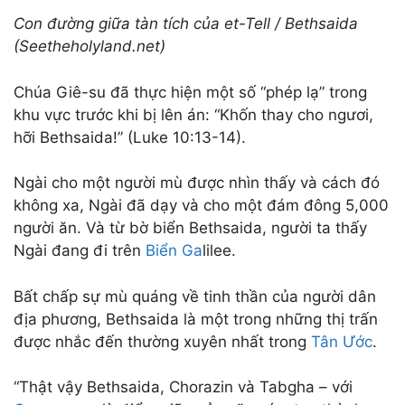
Con đường giữa tàn tích của et-Tell / Bethsaida
(Seetheholyland.net)
Chúa Giê-su đã thực hiện một số “phép lạ” trong
khu vực trước khi bị lên án: “Khốn thay cho ngươi,
hỡi Bethsaida!” (Luke 10:13-14).
Ngài cho một người mù được nhìn thấy và cách đó
không xa, Ngài đã dạy và cho một đám đông 5,000
người ăn. Và từ bờ biển Bethsaida, người ta thấy
Ngài đang đi trên
Biển Ga
lilee.
Bất chấp sự mù quáng về tinh thần của người dân
địa phương, Bethsaida là một trong những thị trấn
được nhắc đến thường xuyên nhất trong
Tân Ước
.
“Thật vậy Bethsaida, Chorazin và Tabgha – với