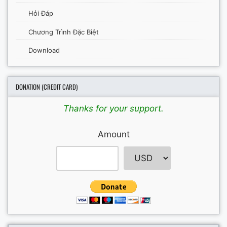
Hỏi Đáp
Chương Trình Đặc Biệt
Download
DONATION (CREDIT CARD)
Thanks for your support.
Amount