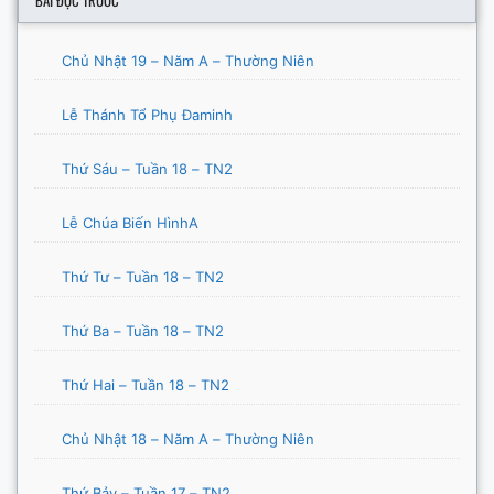
Chủ Nhật 19 – Năm A – Thường Niên
Lễ Thánh Tổ Phụ Đaminh
Thứ Sáu – Tuần 18 – TN2
Lễ Chúa Biến HìnhA
Thứ Tư – Tuần 18 – TN2
Thứ Ba – Tuần 18 – TN2
Thứ Hai – Tuần 18 – TN2
Chủ Nhật 18 – Năm A – Thường Niên
Thứ Bảy – Tuần 17 – TN2