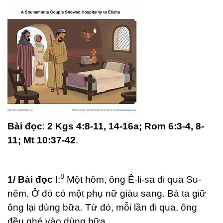
Bài đọc
:
2 Kgs 4:8-11, 14-16a; Rom 6:3-4, 8-
11; Mt 10:37-42
.
8
1/ Bài đọc I
:
Một hôm, ông Ê-li-sa đi qua Su-
nêm. Ở đó có một phụ nữ giàu sang. Bà ta giữ
ông lại dùng bữa. Từ đó, mỗi lần đi qua, ông
đều ghé vào dùng bữa.