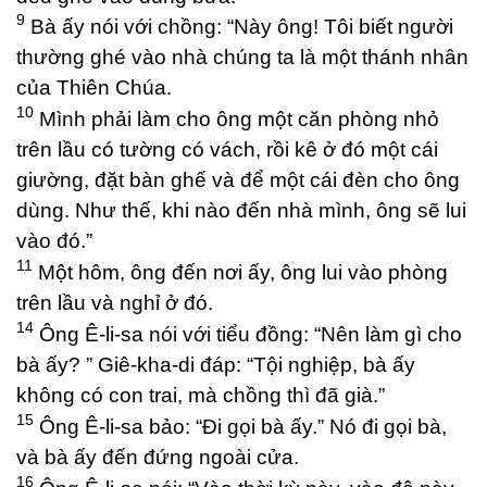
9
Bà ấy nói với chồng: “Này ông! Tôi biết người
thường ghé vào nhà chúng ta là một thánh nhân
của Thiên Chúa.
10
Mình phải làm cho ông một căn phòng nhỏ
trên lầu có tường có vách, rồi kê ở đó một cái
giường, đặt bàn ghế và để một cái đèn cho ông
dùng. Như thế, khi nào đến nhà mình, ông sẽ lui
vào đó.”
11
Một hôm, ông đến nơi ấy, ông lui vào phòng
trên lầu và nghỉ ở đó.
14
Ông Ê-li-sa nói với tiểu đồng: “Nên làm gì cho
bà ấy? ” Giê-kha-di đáp: “Tội nghiệp, bà ấy
không có con trai, mà chồng thì đã già.”
15
Ông Ê-li-sa bảo: “Đi gọi bà ấy.” Nó đi gọi bà,
và bà ấy đến đứng ngoài cửa.
16