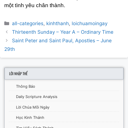
một tình yêu chân thành.
Categories
all-categories
,
kinhthanh
,
loichuamoingay
Post
Thirteenth Sunday – Year A – Ordinary Time
navigation
Saint Peter and Saint Paul, Apostles – June
29th
LỜI NHẬP THỂ
Thông Báo
Daily Scripture Analysis
Lời Chúa Mỗi Ngày
Học Kinh Thánh
Tìm Hiểu Sách Thánh