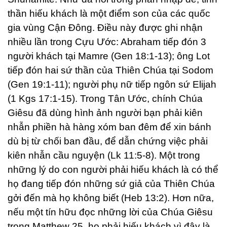
thần hiếu khách là một điểm son của các quốc
gia vùng Cận Đông. Điều này được ghi nhận
nhiều lần trong Cựu Ước: Abraham tiếp đón 3
người khách tại Mamre (Gen 18:1-13); ông Lot
tiếp đón hai sứ thần của Thiên Chúa tại Sodom
(Gen 19:1-11); người phụ nữ tiếp ngôn sứ Elijah
(1 Kgs 17:1-15). Trong Tân Ước, chính Chúa
Giêsu đã dùng hình ảnh người bạn phải kiên
nhẫn phiền hà hàng xóm ban đêm để xin bánh
dù bị từ chối ban đầu, để dẫn chứng việc phải
kiên nhẫn cầu nguyện (Lk 11:5-8). Một trong
những lý do con người phải hiếu khách là có thể
họ đang tiếp đón những sứ giả của Thiên Chúa
gởi đến mà họ không biết (Heb 13:2). Hơn nữa,
nếu một tín hữu đọc những lời của Chúa Giêsu
trong Matthew 25, họ phải hiếu khách vì đây là