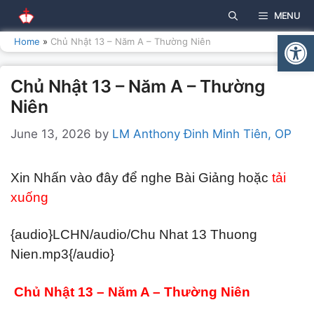
Skip
MENU
to
Open
content
Home
»
Chủ Nhật 13 – Năm A – Thường Niên
Chủ Nhật 13 – Năm A – Thường
Niên
June 13, 2026
by
LM Anthony Đinh Minh Tiên, OP
Xin Nhấn vào đây để nghe Bài Giảng hoặc
tải
xuống
{audio}LCHN/audio/Chu Nhat 13 Thuong
Nien.mp3{/audio}
Chủ Nhật 13 – Năm A – Thường Niên