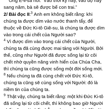
Ông Ê-li-sa nói: “Vào thời kỳ này, vào độ này
sang năm, bà sẽ được bế con trai.”
3
2/ Bài đọc II
:
Anh em không biết rằng: khi
chúng ta được dìm vào nước thanh tẩy, để
thuộc về Đức Ki-tô Giê-su, là chúng ta được dìm
vào trong cái chết của Người sao?
4
Vì được dìm vào trong cái chết của Người,
chúng ta đã cùng được mai táng với Người. Bởi
thế, cũng như Người đã được sống lại từ cõi
chết nhờ quyền năng vinh hiển của Chúa Cha,
thì chúng ta cũng được sống một đời sống mới.
8
Nếu chúng ta đã cùng chết với Đức Ki-tô,
chúng ta cũng sẽ cùng sống với Người: đó là
niềm tin của chúng ta.
9
Thật vậy, chúng ta biết rằng: một khi Đức Ki-tô
đã sống lại từ cõi chết, thì không bao giờ Người