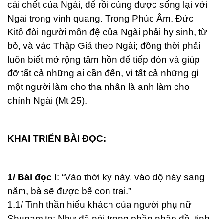
cái chết của Ngài, để rồi cùng được sống lại với
Ngài trong vinh quang. Trong Phúc Âm, Đức
Kitô đòi người môn đệ của Ngài phải hy sinh, từ
bỏ, và vác Thập Giá theo Ngài; đồng thời phải
luôn biết mở rộng tâm hồn để tiếp đón và giúp
đỡ tất cả những ai cần đến, vì tất cả những gì
một người làm cho tha nhân là anh làm cho
chính Ngài (Mt 25).
KHAI TRIỂN BÀI ĐỌC:
1/ Bài đọc I
:
“Vào thời kỳ này, vào độ này sang
năm, bà sẽ được bế con trai.”
1.1/ Tinh thần hiếu khách của người phụ nữ
Shunamite: Như đã nói trong phần nhập đề, tinh