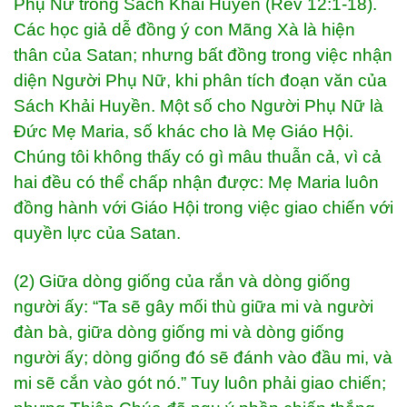
Phụ Nữ trong Sách Khải Huyền (Rev 12:1-18).
Các học giả dễ đồng ý con Mãng Xà là hiện
thân của Satan; nhưng bất đồng trong việc nhận
diện Người Phụ Nữ, khi phân tích đoạn văn của
Sách Khải Huyền. Một số cho Người Phụ Nữ là
Đức Mẹ Maria, số khác cho là Mẹ Giáo Hội.
Chúng tôi không thấy có gì mâu thuẫn cả, vì cả
hai đều có thể chấp nhận được: Mẹ Maria luôn
đồng hành với Giáo Hội trong việc giao chiến với
quyền lực của Satan.
(2) Giữa dòng giống của rắn và dòng giống
người ấy: “Ta sẽ gây mối thù giữa mi và người
đàn bà, giữa dòng giống mi và dòng giống
người ấy; dòng giống đó sẽ đánh vào đầu mi, và
mi sẽ cắn vào gót nó.” Tuy luôn phải giao chiến;