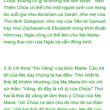
Chúa, không có gì là không thể làm được.” Nếu
Thiên Chúa có thể cho một người sinh con trong
lúc tuổi gìa như Abraham và Sarah, như mẹ của
Thủ-lãnh Sampson, như mẹ của Tiên-tri Samuel,
hay như Zachariah và Elisabeth trong trình thuật
hôm nay, Ngài cũng có thể làm cho Mẹ Maria
mang thai con của Ngài và vẫn đồng trinh.
3.3/ Lời thưa “Xin Vâng” của Đức Maria: Câu trả
lời của Mẹ dạy chúng ta hai điều: Thứ nhất là
thái độ khiêm nhường của Mẹ Maria khi nói với
sứ thần: “Vâng, tôi đây là nữ tỳ của Chúa!” Thứ
hai là thái độ vâng lời làm theo ý Chúa của Mẹ
Maria: “xin Chúa cứ làm cho tôi như lời sứ thần
nói.” Với hai thái độ thích đáng này, Mẹ đã cưu