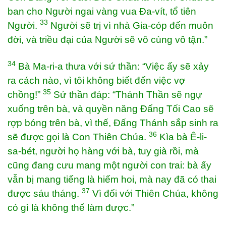
ban cho Người ngai vàng vua Đa-vít, tổ tiên
33
Người.
Người sẽ trị vì nhà Gia-cóp đến muôn
đời, và triều đại của Người sẽ vô cùng vô tận.”
34
Bà Ma-ri-a thưa với sứ thần: “Việc ấy sẽ xảy
ra cách nào, vì tôi không biết đến việc vợ
35
chồng!”
Sứ thần đáp: “Thánh Thần sẽ ngự
xuống trên bà, và quyền năng Đấng Tối Cao sẽ
rợp bóng trên bà, vì thế, Đấng Thánh sắp sinh ra
36
sẽ được gọi là Con Thiên Chúa.
Kìa bà Ê-li-
sa-bét, người họ hàng với bà, tuy già rồi, mà
cũng đang cưu mang một người con trai: bà ấy
vẫn bị mang tiếng là hiếm hoi, mà nay đã có thai
37
được sáu tháng.
Vì đối với Thiên Chúa, không
có gì là không thể làm được.”