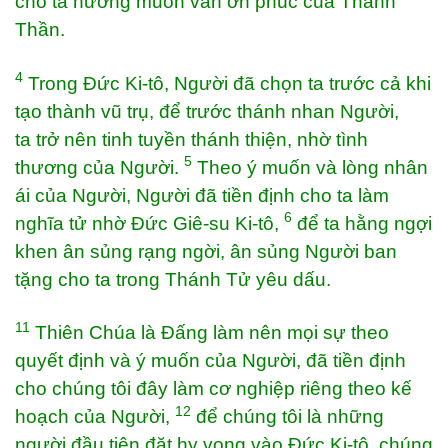
cho ta hưởng muôn vàn ơn phúc của Thánh
Thần.
4
Trong Đức Ki-tô, Người đã chọn ta trước cả khi
tạo thành vũ trụ, để trước thánh nhan Người,
ta trở nên tinh tuyền thánh thiện, nhờ tình
5
thương của Người.
Theo ý muốn và lòng nhân
ái của Người, Người đã tiền định cho ta làm
6
nghĩa tử nhờ Đức Giê-su Ki-tô,
để ta hằng ngợi
khen ân sủng rạng ngời, ân sủng Người ban
tặng cho ta trong Thánh Tử yêu dấu.
11
Thiên Chúa là Đấng làm nên mọi sự theo
quyết định và ý muốn của Người, đã tiền định
cho chúng tôi đây làm cơ nghiệp riêng theo kế
12
hoạch của Người,
để chúng tôi là những
người đầu tiên đặt hy vọng vào Đức Ki-tô, chúng