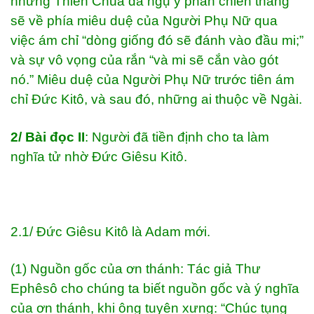
nhưng Thiên Chúa đã ngụ ý phần chiến thắng
sẽ về phía miêu duệ của Người Phụ Nữ qua
việc ám chỉ “dòng giống đó sẽ đánh vào đầu mi;”
và sự vô vọng của rắn “và mi sẽ cắn vào gót
nó.” Miêu duệ của Người Phụ Nữ trước tiên ám
chỉ Đức Kitô, và sau đó, những ai thuộc về Ngài.
2/ Bài đọc II
: Người đã tiền định cho ta làm
nghĩa tử nhờ Đức Giêsu Kitô.
2.1/ Đức Giêsu Kitô là Adam mới.
(1) Nguồn gốc của ơn thánh: Tác giả Thư
Ephêsô cho chúng ta biết nguồn gốc và ý nghĩa
của ơn thánh, khi ông tuyên xưng: “Chúc tụng