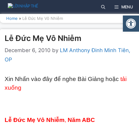
Skip
MENU
to
Open
content
Home
»
Lễ Đức Mẹ Vô Nhiễm
Lễ Đức Mẹ Vô Nhiễm
December 6, 2010
by
LM Anthony Đinh Minh Tiên,
OP
Xin Nhấn vào đây để nghe Bài Giảng hoặc
tải
xuống
Lễ Đức Mẹ Vô Nhiễm
,
Năm ABC