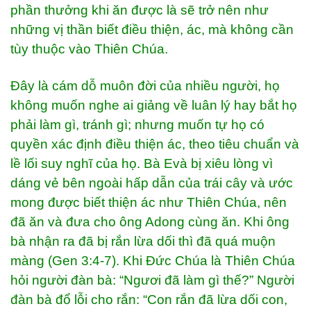
phần thưởng khi ăn được là sẽ trở nên như
những vị thần biết điều thiện, ác, mà không cần
tùy thuộc vào Thiên Chúa.
Đây là cám dỗ muôn đời của nhiều người, họ
không muốn nghe ai giảng về luân lý hay bắt họ
phải làm gì, tránh gì; nhưng muốn tự họ có
quyền xác định điều thiện ác, theo tiêu chuẩn và
lề lối suy nghĩ của họ. Bà Evà bị xiêu lòng vì
dáng vẻ bên ngoài hấp dẫn của trái cây và ước
mong được biết thiện ác như Thiên Chúa, nên
đã ăn và đưa cho ông Adong cùng ăn. Khi ông
bà nhận ra đã bị rắn lừa dối thì đã quá muộn
màng (Gen 3:4-7). Khi Đức Chúa là Thiên Chúa
hỏi người đàn bà: “Ngươi đã làm gì thế?” Người
đàn bà đổ lỗi cho rắn: “Con rắn đã lừa dối con,