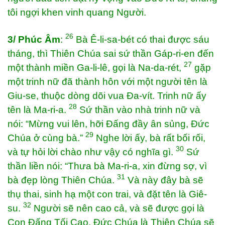
tôi ngợi khen vinh quang Người.
26
3/ Phúc Âm
:
Bà Ê-li-sa-bét có thai được sáu
tháng, thì Thiên Chúa sai sứ thần Gáp-ri-en đến
27
một thành miền Ga-li-lê, gọi là Na-da-rét,
gặp
một trinh nữ đã thành hôn với một người tên là
Giu-se, thuộc dòng dõi vua Đa-vít. Trinh nữ ấy
28
tên là Ma-ri-a.
Sứ thần vào nhà trinh nữ và
nói: “Mừng vui lên, hỡi Đấng đầy ân sủng, Đức
29
Chúa ở cùng bà.”
Nghe lời ấy, bà rất bối rối,
30
và tự hỏi lời chào như vậy có nghĩa gì.
Sứ
thần liền nói: “Thưa bà Ma-ri-a, xin đừng sợ, vì
31
bà đẹp lòng Thiên Chúa.
Và này đây bà sẽ
thụ thai, sinh hạ một con trai, và đặt tên là Giê-
32
su.
Người sẽ nên cao cả, và sẽ được gọi là
Con Đấng Tối Cao. Đức Chúa là Thiên Chúa sẽ