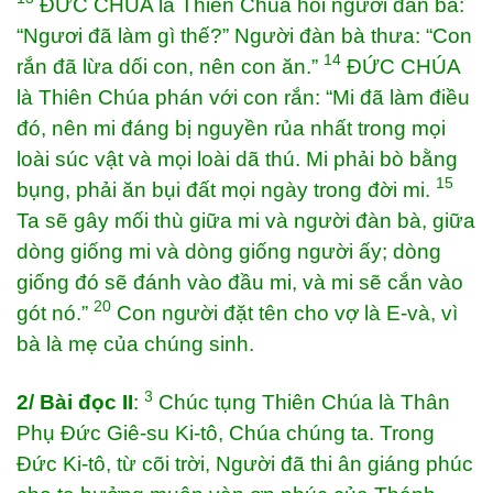
ĐỨC CHÚA là Thiên Chúa hỏi người đàn bà:
“Ngươi đã làm gì thế?” Người đàn bà thưa: “Con
14
rắn đã lừa dối con, nên con ăn.”
ĐỨC CHÚA
là Thiên Chúa phán với con rắn: “Mi đã làm điều
đó, nên mi đáng bị nguyền rủa nhất trong mọi
loài súc vật và mọi loài dã thú. Mi phải bò bằng
15
bụng, phải ăn bụi đất mọi ngày trong đời mi.
Ta sẽ gây mối thù giữa mi và người đàn bà, giữa
dòng giống mi và dòng giống người ấy; dòng
giống đó sẽ đánh vào đầu mi, và mi sẽ cắn vào
20
gót nó.”
Con người đặt tên cho vợ là E-và, vì
bà là mẹ của chúng sinh.
3
2/ Bài đọc II
:
Chúc tụng Thiên Chúa là Thân
Phụ Đức Giê-su Ki-tô, Chúa chúng ta. Trong
Đức Ki-tô, từ cõi trời, Người đã thi ân giáng phúc