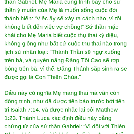
thần Gabriel, Mẹ Maria cũng trình bày cho sứ
thần ý muốn của Mẹ là muốn sống cuộc đời
thánh hiến: “Việc ấy sẽ xảy ra cách nào, vì tôi
không biết đến việc vợ chồng!” Sứ thần mặc
khải cho Mẹ Maria biết cuộc thụ thai kỳ diệu,
không giống như bất cứ cuộc thụ thai nào trong
lịch sử nhân loại: “Thánh Thần sẽ ngự xuống
trên bà, và quyền năng Đấng Tối Cao sẽ rợp
bóng trên bà, vì thế, Đấng Thánh sắp sinh ra sẽ
được gọi là Con Thiên Chúa.”
Điều này có nghĩa Mẹ mang thai mà vẫn còn
đồng trinh, như đã được tiên báo trước bởi tiên
tri Isaiah 7:14, và được nhắc lại bởi Matthew
1:23. Thánh Luca xác định điều này bằng
chứng từ của sứ thần Gabriel: “Vì đối với Thiên