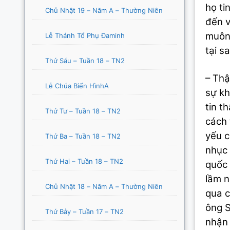
họ ti
Chủ Nhật 19 – Năm A – Thường Niên
đến v
muôn 
Lễ Thánh Tổ Phụ Đaminh
tại s
Thứ Sáu – Tuần 18 – TN2
– Thậ
Lễ Chúa Biến HìnhA
sự kh
tin t
Thứ Tư – Tuần 18 – TN2
cách 
yếu c
Thứ Ba – Tuần 18 – TN2
nhục 
Thứ Hai – Tuần 18 – TN2
quốc 
lầm n
Chủ Nhật 18 – Năm A – Thường Niên
qua c
ông S
Thứ Bảy – Tuần 17 – TN2
nhận 