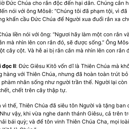
iờ Đức Chúa cho rắn độc đến hại dân. Chúng cắn họ,
ến nói với ông Môsê: “Chúng tôi đã phạm tội, vì đã
ng khẩn cầu Đức Chúa để Người xua đuổi rắn xa ch
húa liền nói với ông: “Ngươi hãy làm một con rắn và
ắn mà nhìn lên con rắn đó, sẽ được sống.” Ông Mô
ột cây cột. Và hễ ai bị rắn cắn mà nhìn lên con rắn 
 đọc II
: Đức Giêsu Kitô vốn dĩ là Thiên Chúa mà khôn
 hàng với Thiên Chúa, nhưng đã hoàn toàn trút bỏ 
 phàm nhân sống như người trần thế. Người lại còn 
chết, chết trên cây thập tự.
 vì thế, Thiên Chúa đã siêu tôn Người và tặng ban
 Như vậy, khi vừa nghe danh thánh Giêsu, cả trên t
hải bái quỳ; và để tôn vinh Thiên Chúa Cha, mọi lo