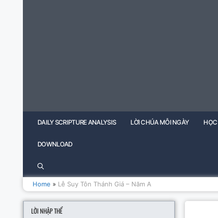
Skip
to
content
DAILY SCRIPTURE ANALYSIS
LỜI CHÚA MỖI NGÀY
HỌC
DOWNLOAD
Home
»
Lễ Suy Tôn Thánh Giá – Năm A
LỜI NHẬP THỂ