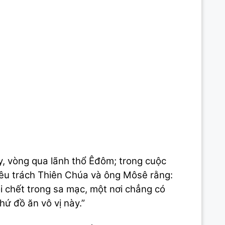
y, vòng qua lãnh thổ Êđôm; trong cuộc
kêu trách Thiên Chúa và ông Môsê rằng:
ôi chết trong sa mạc, một nơi chẳng có
ứ đồ ăn vô vị này.”