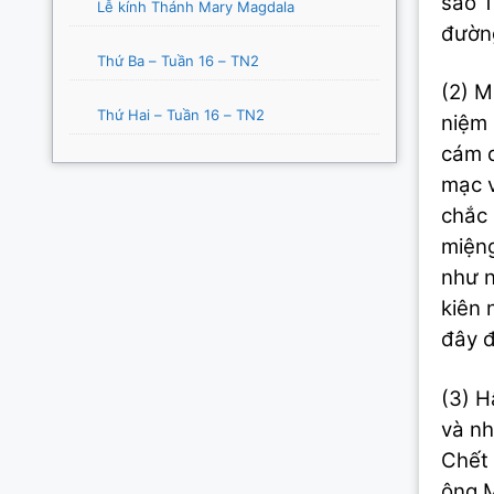
sao T
Lễ kính Thánh Mary Magdala
đườn
Thứ Ba – Tuần 16 – TN2
(2) M
Thứ Hai – Tuần 16 – TN2
niệm 
cám d
mạc v
chắc 
miệng
như n
kiên 
đây đ
(3) H
và nh
Chết 
ông M