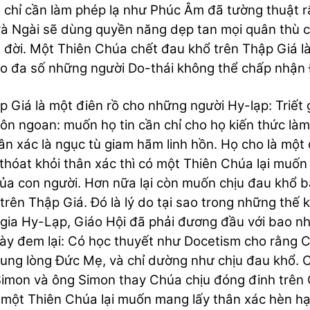
n chỉ cần làm phép lạ như Phúc Âm đã tường thuật rấ
à Ngài sẽ dùng quyền năng dẹp tan mọi quân thù của
đời. Một Thiên Chúa chết đau khổ trên Thập Giá là 
ao đa số những người Do-thái không thể chấp nhận
p Giá là một điên rồ cho những người Hy-lạp: Triết 
ôn ngoan: muốn họ tin cần chỉ cho họ kiến thức làm s
hân xác là ngục tù giam hãm linh hồn. Họ cho là một 
thóat khỏi thân xác thì có một Thiên Chúa lại mu
ủa con người. Hơn nữa lại còn muốn chịu đau khổ b
trên Thập Giá. Đó là lý do tại sao trong những thế 
gia Hy-Lạp, Giáo Hội đã phải đương đầu với bao nh
ày đem lại: Có học thuyết như Docetism cho rằng 
ung lòng Đức Mẹ, và chỉ dường như chịu đau khổ. 
imon và ông Simon thay Chúa chịu đóng đinh trên 
một Thiên Chúa lại muốn mang lấy thân xác hèn hạ