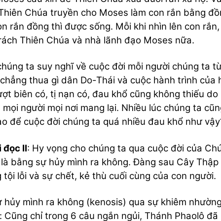
Thiên Chúa truyền cho Moses làm con rắn bằng đồng 
on rắn đồng thì được sống. Mỗi khi nhìn lên con rắn,
rách Thiên Chúa và nhà lãnh đạo Moses nữa.
húng ta suy nghĩ về cuộc đời mỗi người chúng ta từ k
chẳng thua gì dân Do-Thái và cuộc hành trình của h
ượt biên có, tị nạn có, đau khổ cũng không thiếu do
 mọi người mọi nơi mang lại. Nhiều lúc chúng ta cũ
ao để cuộc đời chúng ta quá nhiều đau khổ như vậy
 đọc II
: Hy vọng cho chúng ta qua cuộc đời của Ch
là bằng sự hủy mình ra không. Đàng sau Cây Thập G
 tội lỗi và sự chết, kẻ thù cuối cùng của con người.
ự hủy mình ra không (kenosis) qua sự khiêm nhường 
 Cũng chỉ trong 6 câu ngắn ngủi, Thánh Phaolô đã 