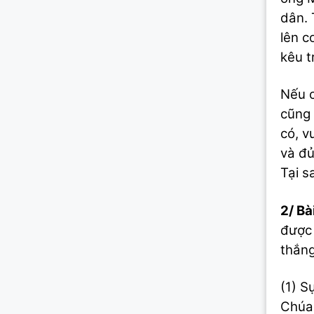
dân. 
lên c
kêu t
Nếu c
cũng 
có, v
và đủ
Tại s
2/ Bài
được 
thắng
(1) S
Chúa: