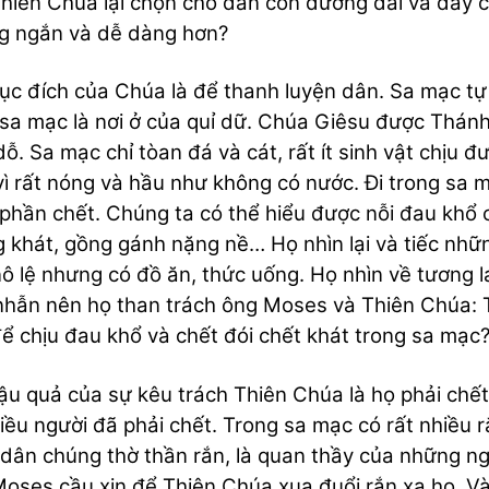
hiên Chúa lại chọn cho dân con đường dài và đầy 
g ngắn và dễ dàng hơn?
ục đích của Chúa là để thanh luyện dân. Sa mạc tự
sa mạc là nơi ở của quỉ dữ. Chúa Giêsu được Thán
ỗ. Sa mạc chỉ tòan đá và cát, rất ít sinh vật chịu đ
ì rất nóng và hầu như không có nước. Đi trong sa
phần chết. Chúng ta có thể hiểu được nỗi đau khổ 
 khát, gồng gánh nặng nề… Họ nhìn lại và tiếc nhữn
ô lệ nhưng có đồ ăn, thức uống. Họ nhìn về tương l
nhẫn nên họ than trách ông Moses và Thiên Chúa: Tạ
ể chịu đau khổ và chết đói chết khát trong sa mạc
ậu quả của sự kêu trách Thiên Chúa là họ phải chế
iều người đã phải chết. Trong sa mạc có rất nhiều
dân chúng thờ thần rắn, là quan thầy của những ngư
oses cầu xin để Thiên Chúa xua đuổi rắn xa họ. 