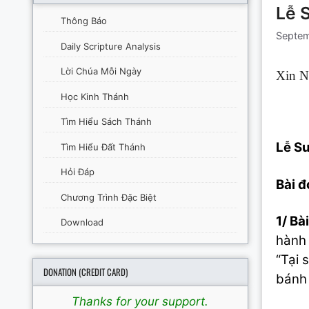
Lễ 
Thông Báo
Septem
Daily Scripture Analysis
Lời Chúa Mỗi Ngày
Xin N
Học Kinh Thánh
Tìm Hiểu Sách Thánh
Lễ
S
Tìm Hiểu Đất Thánh
Hỏi Đáp
Bài đ
Chương Trình Đặc Biệt
1/ Bài
Download
hành 
“Tại 
DONATION (CREDIT CARD)
bánh 
Thanks for your support.