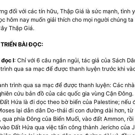
ng đối với các tín hữu, Thập Giá là sức mạnh, tình
ọc hôm nay muốn giải thích cho mọi người chúng ta 
ây Thập Giá.
 TRIỂN BÀI ĐỌC:
 đọc I
: Chỉ với 6 câu ngắn ngủi, tác giả của Sách D
trình qua sa mạc để được thanh luyện trước khi và
ành trình qua sa mạc để được thanh luyện: Các nhà
ghiên cứu bản đồ của các quốc gia vùng Cận Đông. 
Đất Hứa là đi dọc theo bờ biển của Palestine; nếu đi
oses lại dẫn dân Do-thái đi con đường dài hơn, từ
, qua phía Đông của Biển Muối, vào đất Ammon, rồi
vào Đất Hứa qua việc tấn công thành Jericho của J