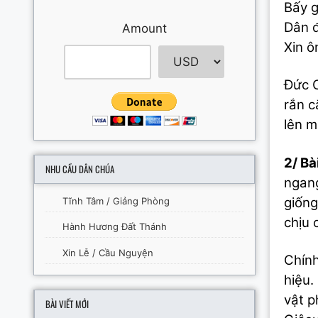
Bấy g
Dân đ
Amount
Xin ô
Đức C
rắn c
lên m
2/ Bài
NHU CẦU DÂN CHÚA
ngang
giống
Tĩnh Tâm / Giảng Phòng
chịu 
Hành Hương Đất Thánh
Xin Lễ / Cầu Nguyện
Chính
hiệu.
vật p
BÀI VIẾT MỚI