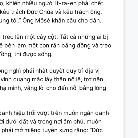
 khiến nhiều người Ít-ra-en phải chết.
 kêu trách Đức Chúa và kêu trách ông.
úng tôi.” Ông Môsê khẩn cầu cho dân.
 treo lên một cây cột. Tất cả những ai bị
sê bèn làm một con rắn bằng đồng và treo
đồng, thì được sống.
g nghĩ phải nhất quyết duy trì địa vị
vinh quang mặc lấy thân nô lệ, trở nên
hạ mình, vâng lời cho đến nỗi bằng lòng
 danh hiệu trổi vượt trên muôn ngàn danh
rời dưới đất và trong nơi âm phủ, muôn
ài phải mở miệng tuyên xưng rằng: “Đức