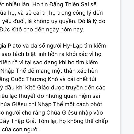
t nhiều lần. Họ tin Đấng Thiên Sai sẽ
 họ, và sẽ cai trị họ trong công lý đến
yếu đuối, là không uy quyền. Đó là lý do
 Đức Kitô cho đến ngày hôm nay.
gia Plato và đa số người Hy-Lạp tìm kiếm
ao tách biệt linh hồn ra khỏi xác vì họ
điên rồ vì tại sao đang khi họ tìm kiếm
ốn Nhập Thể để mang một thân xác hèn
ằng Cuộc Thương Khó và cái chết tủi
kỷ đầu khi Kitô Giáo được truyền đến các
iêu lạc thuyết do những quan niệm sai
Chúa Giêsu chỉ Nhập Thể một cách phớt
Có người cho rằng Chúa Giêsu nhập vào
Cây Thập Giá. Tóm lại, họ không thể chấp
 của con người.