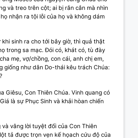
và treo trên cột; ai bị rắn cắn mà nhìn
 họ nhận ra tội lỗi của họ và không dám
hi sinh ra cho tới bây giờ, thì quả thật
ọ trong sa mạc. Đói có, khát có, tù đày
 cha mẹ, vợ/chồng, con cái, anh chị em,
ng giống như dân Do-thái kêu trách Chúa:
?
úa Giêsu, Con Thiên Chúa. Vinh quang có
iá là sự Phục Sinh và khải hòan chiến
và vâng lời tuyệt đối của Con Thiên
lột tả được trọn vẹn kế họach cứu độ của