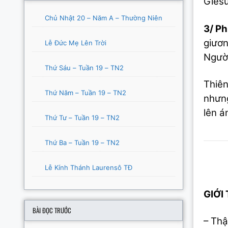
Giêsu
Chủ Nhật 20 – Năm A – Thường Niên
3/ P
giươn
Lễ Đức Mẹ Lên Trời
Người
Thứ Sáu – Tuần 19 – TN2
Thiên
Thứ Năm – Tuần 19 – TN2
nhưng
lên á
Thứ Tư – Tuần 19 – TN2
Thứ Ba – Tuần 19 – TN2
Lễ Kính Thánh Laurensô TĐ
GIỚI
BÀI ĐỌC TRƯỚC
– Thậ