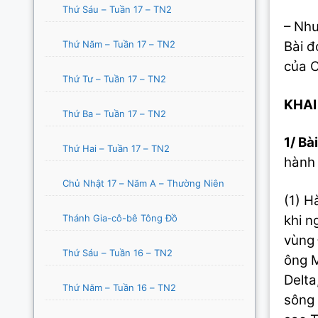
Thứ Sáu – Tuần 17 – TN2
– Như
Thứ Năm – Tuần 17 – TN2
Bài đ
của C
Thứ Tư – Tuần 17 – TN2
KHAI
Thứ Ba – Tuần 17 – TN2
1/ Bài
Thứ Hai – Tuần 17 – TN2
hành 
Chủ Nhật 17 – Năm A – Thường Niên
(1) H
Thánh Gia-cô-bê Tông Đồ
khi n
vùng 
Thứ Sáu – Tuần 16 – TN2
ông M
Delta
Thứ Năm – Tuần 16 – TN2
sông 