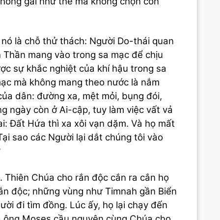
chông gai như thế mà không chọn con
 nó là chỗ thử thách: Người Do-thái quan
h Thần mang vào trong sa mạc để chịu
ược sự khắc nghiệt của khí hậu trong sa
 mạc mà không mang theo nước là nắm
của dân: đường xa, mệt mỏi, bụng đói,
g ngày còn ở Ai-cập, tuy làm việc vất vả
ai: Đất Hứa thì xa xôi vạn dặm. Và họ mất
i sao các Người lại dắt chúng tôi vào
?
t. Thiên Chúa cho rắn độc cắn ra cắn họ
 rắn độc; những vùng như Timnah gần Biển
ời đi tìm đồng. Lúc ấy, họ lại chạy đến
Và ông Moses cầu nguyện cùng Chúa cho