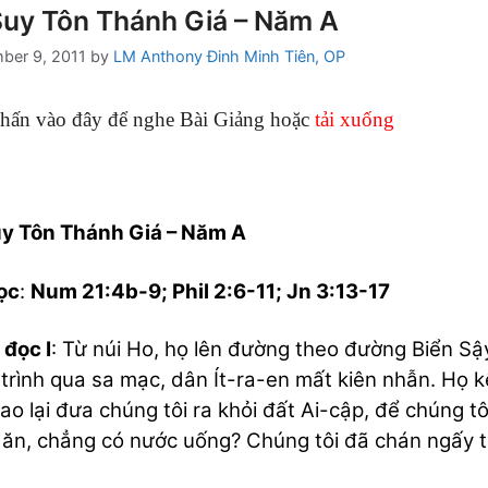
Suy Tôn Thánh Giá – Năm A
ber 9, 2011
by
LM Anthony Đinh Minh Tiên, OP
hấn vào đây để nghe Bài Giảng hoặc
tải xuống
uy Tôn Thánh Giá – Năm A
ọc
:
Num 21:4b-9; Phil 2:6-11; Jn 3:13-17
 đọc I
: Từ núi Ho, họ lên đường theo đường Biển Sậ
trình qua sa mạc, dân Ít-ra-en mất kiên nhẫn. Họ 
sao lại đưa chúng tôi ra khỏi đất Ai-cập, để chúng t
ăn, chẳng có nước uống? Chúng tôi đã chán ngấy th