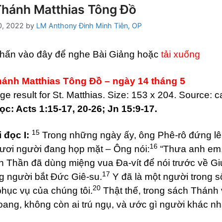
Thánh Matthias Tông Đồ
0, 2022
by
LM Anthony Đinh Minh Tiên, OP
hấn vào đây để nghe Bài Giảng hoặc
tải xuống
hánh Matthias Tông Đồ – ngày 14 tháng 5
ọc: Acts 1:15-17, 20-26; Jn 15:9-17.
15
i đọc I:
Trong những ngày ấy, ông Phê-rô đứng lê
16
ươi người đang họp mặt – Ông nói:
“Thưa anh em, 
 Thần đã dùng miệng vua Đa-vít để nói trước về Gi
17
 người bắt Đức Giê-su.
Y đã là một người trong 
20
phục vụ của chúng tôi.
Thật thế, trong sách Thánh v
oang, không còn ai trú ngụ, và ước gì người khác nh