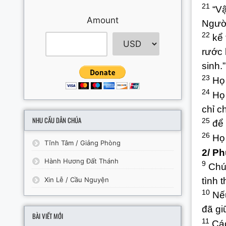
21
“Vậ
Amount
Người
22
kể 
rước 
sinh.”
23
Họ 
24
Họ 
chỉ c
NHU CẦU DÂN CHÚA
25
để 
26
Họ 
Tĩnh Tâm / Giảng Phòng
2/ P
Hành Hương Đất Thánh
9
Chúa
Xin Lễ / Cầu Nguyện
tình 
10
Nếu
đã gi
BÀI VIẾT MỚI
11
Các