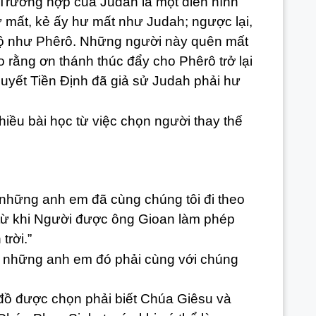
ường hợp của Judah là một điển hình
ư mất, kẻ ấy hư mất như Judah; ngược lại,
độ như Phêrô. Những người này quên mất
 rằng ơn thánh thúc đẩy cho Phêrô trở lại
uyết Tiền Định đã giả sử Judah phải hư
u bài học từ việc chọn người thay thế
ững anh em đã cùng chúng tôi đi theo
 từ khi Người được ông Gioan làm phép
trời.”
những anh em đó phải cùng với chúng
 được chọn phải biết Chúa Giêsu và