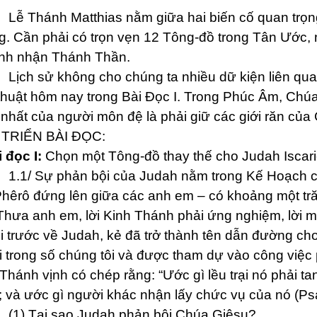
hánh Matthias nằm giữa hai biến cố quan trọng 
. Cần phải có trọn vẹn 12 Tông-đồ trong Tân Ước, n
ãnh nhận Thánh Thần.
sử không cho chúng ta nhiều dữ kiện liên quan 
 thuật hôm nay trong Bài Đọc I. Trong Phúc Âm, Ch
 nhất của người môn đệ là phải giữ các giới răn của 
 TRIỂN BÀI ĐỌC:
i đọc I:
Chọn một Tông-đồ thay thế cho Judah Iscario
 Sự phản bội của Judah nằm trong Kế Hoạch của
hêrô đứng lên giữa các anh em – có khoảng một tr
“Thưa anh em, lời Kinh Thánh phải ứng nghiệm, lời
i trước về Judah, kẻ đã trở thành tên dẫn đường ch
 trong số chúng tôi và được tham dự vào công việc p
Thánh vịnh có chép rằng: “Ước gì lều trại nó phải ta
 và ước gì người khác nhận lấy chức vụ của nó (Psa
Tại sao Judah phản bội Chúa Giêsu?