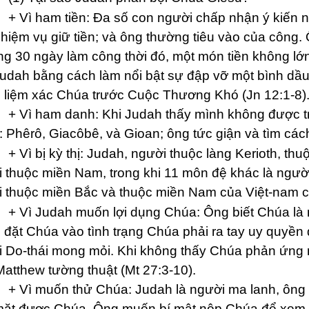
ham tiền: Đa số con người chấp nhận ý kiến này
nhiệm vụ giữ tiền; và ông thường tiêu vào của công.
g 30 ngày làm công thời đó, một món tiền không lớn
udah bằng cách làm nổi bật sự đập vỡ một bình dầ
liệm xác Chúa trước Cuộc Thương Khó (Jn 12:1-8)
 ham danh: Khi Judah thấy mình không được trọn
 Phêrô, Giacôbê, và Gioan; ông tức giận và tìm cách
bị kỳ thị: Judah, người thuộc làng Kerioth, thuộc
 thuộc miền Nam, trong khi 11 môn đệ khác là ngư
 thuộc miền Bắc và thuộc miền Nam của Việt-nam ch
 Judah muốn lợi dụng Chúa: Ông biết Chúa là ng
đặt Chúa vào tình trạng Chúa phải ra tay uy quyền
 Do-thái mong mỏi. Khi không thấy Chúa phản ứng 
atthew tường thuật (Mt 27:3-10).
 muốn thử Chúa: Judah là người ma lanh, ông có
ặt được Chúa. Ông muốn bí mật nộp Chúa để xem C