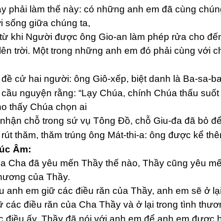
y phải làm thế này: có những anh em đã cùng chúng 
 sống giữa chúng ta,
từ khi Người được ông Gio-an làm phép rửa cho đến
lên trời. Một trong những anh em đó phải cùng với 
đề cử hai người: ông Giô-xếp, biệt danh là Ba-sa-ba, 
cầu nguyện rằng: “Lạy Chúa, chính Chúa thấu suốt l
ho thấy Chúa chọn ai
nhận chỗ trong sứ vụ Tông Đồ, chỗ Giu-đa đã bỏ để 
rút thăm, thăm trúng ông Mát-thi-a: ông được kể t
húc Âm:
 Cha đã yêu mến Thầy thế nào, Thầy cũng yêu mến
thương của Thầy.
 anh em giữ các điều răn của Thầy, anh em sẽ ở lại
ữ các điều răn của Cha Thầy và ở lại trong tình thư
 điều ấy, Thầy đã nói với anh em để anh em được h