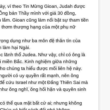
, vì theo Tin Mừng Gioan, Judah được
 Ông bán Thầy mình với giá 30 đồng,
 lắm. Gioan cũng làm nổi bật sự tham tiền
u thơm thượng hạng của một phụ nữ
.
g dụng như ba môn đệ thân tín của
 làm hại Ngài.
 lãnh thổ Judea. Như vậy, chỉ có ông là
ời miền Bắc. Kinh nghiệm giữa những
o chúng ta hiểu được mối liên hệ này.
ười có uy quyền rất mạnh, nên ông
 để cứu Israel như một Đấng Thiên Sai mà
như ông nghĩ, ông hối hận và quyên sinh
 thể qua mặt bất cứ ai; nhưng không
húa có biết cách đối phó không.