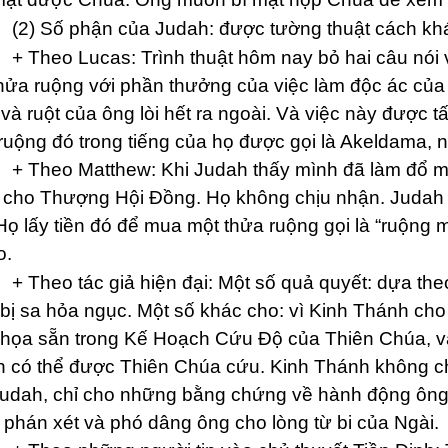
Số phận của Judah: được tường thuật cách khác 
eo Lucas: Trình thuật hôm nay bỏ hai câu nói v
hửa ruộng với phần thưởng của việc làm độc ác của 
và ruột của ông lòi hết ra ngoài. Và việc này được tất
ruộng đó trong tiếng của họ được gọi là Akeldama, n
eo Matthew: Khi Judah thấy mình đã làm đổ máu
ại cho Thượng Hội Đồng. Họ không chịu nhận. Judah q
Họ lấy tiền đó để mua một thửa ruộng gọi là “ruộng
o.
eo tác giả hiện đại: Một số quả quyết: dựa the
bị sa hỏa ngục. Một số khác cho: vì Kinh Thánh cho
họa sẵn trong Kế Hoạch Cứu Độ của Thiên Chúa, và
 có thể được Thiên Chúa cứu. Kinh Thánh không ch
udah, chỉ cho những bằng chứng về hành động ông 
phán xét và phó dâng ông cho lòng từ bi của Ngài.