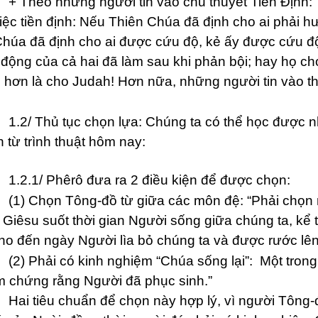
o những người tin vào chủ thuyết Tiền Định: Tr
iệc tiền định: Nếu Thiên Chúa đã định cho ai phải h
húa đã định cho ai được cứu độ, kẻ ấy được cứu 
động của cả hai đã làm sau khi phản bội; hay họ cho
hơn là cho Judah! Hơn nữa, những người tin vào th
Thủ tục chọn lựa: Chúng ta có thể học được nhiề
 từ trình thuật hôm nay:
1/ Phêrô đưa ra 2 điều kiện để được chọn:
Chọn Tông-đồ từ giữa các môn đệ: “Phải chọn nh
Giêsu suốt thời gian Người sống giữa chúng ta, kể
ho đến ngày Người lìa bỏ chúng ta và được rước lên 
hải có kinh nghiệm “Chúa sống lại”: Một trong 
àm chứng rằng Người đã phục sinh.”
iêu chuẩn để chọn này hợp lý, vì người Tông-đồ