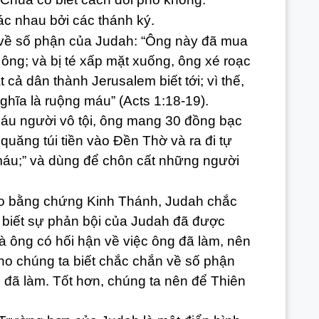
nhau bởi các thánh ký.
ề số phận của Judah: “Ông này đã mua
ông; và bị té xấp mặt xuống, ông xé roạc
 cả dân thành Jerusalem biết tới; vì thế,
ghĩa là ruộng máu” (Acts 1:18-19).
 người vô tội, ông mang 30 đồng bạc
uăng túi tiền vào Đền Thờ và ra đi tự
 máu;” và dùng để chôn cất những người
o bằng chứng Kinh Thánh, Judah chắc
 biết sự phản bội của Judah đã được
 ông có hối hận về việc ông đã làm, nên
o chúng ta biết chắc chắn về số phận
đã làm. Tốt hơn, chúng ta nên để Thiên