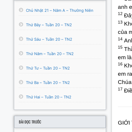
anh e
Chủ Nhật 21 – Năm A – Thường Niên
12
Đây
13
Khô
Thứ Bảy – Tuần 20 – TN2
của m
14
Thứ Sáu – Tuần 20 – TN2
Anh
15
Thầ
Thứ Năm – Tuần 20 – TN2
em là
16
Khô
Thứ Tư – Tuần 20 – TN2
em ra
Chúa 
Thứ Ba – Tuần 20 – TN2
17
Điề
Thứ Hai – Tuần 20 – TN2
BÀI ĐỌC TRƯỚC
GIỚI 