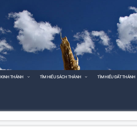
 KINH THÁNH
TÌM HIỂU SÁCH THÁNH
TÌM HIỂU ĐẤT THÁNH