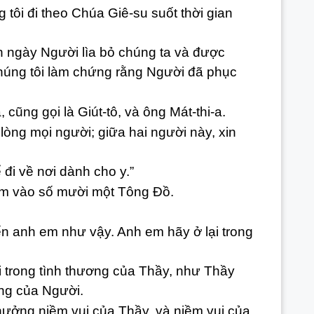
tôi đi theo Chúa Giê-su suốt thời gian
 ngày Người lìa bỏ chúng ta và được
chúng tôi làm chứng rằng Người đã phục
cũng gọi là Giút-tô, và ông Mát-thi-a.
òng mọi người; giữa hai người này, xin
đi về nơi dành cho y.”
hêm vào số mười một Tông Đồ.
 anh em như vậy. Anh em hãy ở lại trong
 trong tình thương của Thầy, như Thầy
ơng của Người.
ưởng niềm vui của Thầy, và niềm vui của