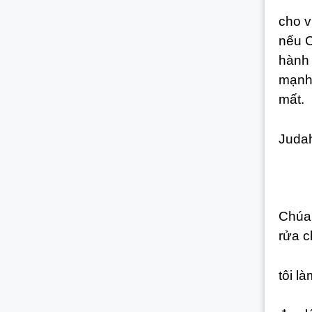
+ The
cho v
nếu C
hành 
mạnh 
mất.
1.2/ 
Judah
1.2.
(1) 
Chúa 
rửa c
(2) P
tôi l
Hai t