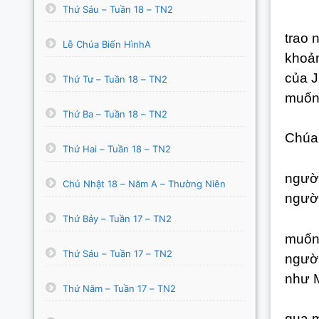
Thứ Sáu – Tuần 18 – TN2
+ Vì 
trao 
Lễ Chúa Biến HìnhA
khoản
của J
Thứ Tư – Tuần 18 – TN2
muốn 
Thứ Ba – Tuần 18 – TN2
+ Vì
Chúa:
Thứ Hai – Tuần 18 – TN2
+ Vì 
người
Chủ Nhật 18 – Năm A – Thường Niên
người
+ Vì
Thứ Bảy – Tuần 17 – TN2
muốn 
Thứ Sáu – Tuần 17 – TN2
người
như M
Thứ Năm – Tuần 17 – TN2
+ Vì
qua m