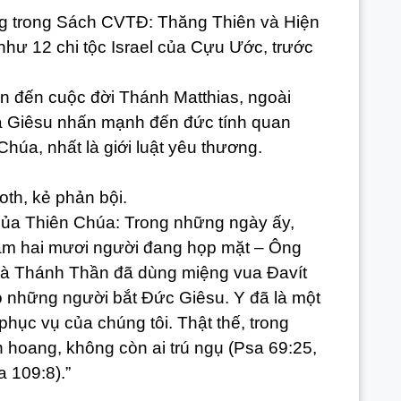
trong Sách CVTĐ: Thăng Thiên và Hiện
hư 12 chi tộc Israel của Cựu Ước, trước
đến cuộc đời Thánh Matthias, ngoài
úa Giêsu nhấn mạnh đến đức tính quan
Chúa, nhất là giới luật yêu thương.
th, kẻ phản bội.
 Thiên Chúa: Trong những ngày ấy,
ăm hai mươi người đang họp mặt – Ông
 mà Thánh Thần đã dùng miệng vua Đavít
o những người bắt Đức Giêsu. Y đã là một
hục vụ của chúng tôi. Thật thế, trong
n hoang, không còn ai trú ngụ (Psa 69:25,
 109:8).”