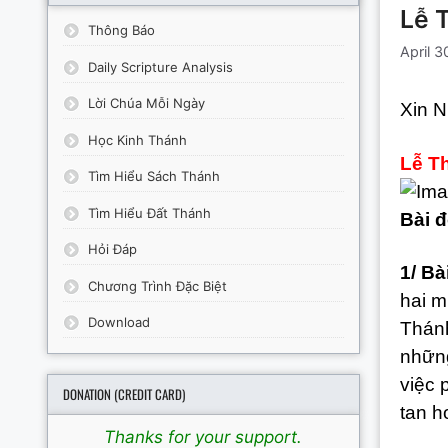
Lễ 
Thông Báo
April 3
Daily Scripture Analysis
Lời Chúa Mỗi Ngày
Xin N
Học Kinh Thánh
Lễ T
Tìm Hiểu Sách Thánh
Tìm Hiểu Đất Thánh
Bài đ
Hỏi Đáp
1/ Bà
Chương Trình Đặc Biệt
hai m
Download
Thánh
những
việc 
DONATION (CREDIT CARD)
tan h
Thanks for your support.