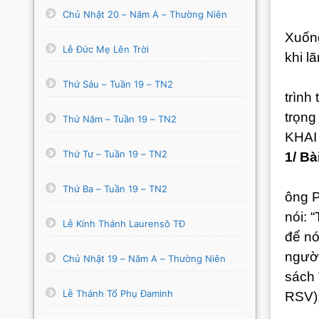
Chủ Nhật 20 – Năm A – Thường Niên
Lễ T
Xuống
Lễ Đức Mẹ Lên Trời
khi l
Lịch 
Thứ Sáu – Tuần 19 – TN2
trình
trọng
Thứ Năm – Tuần 19 – TN2
KHAI
Thứ Tư – Tuần 19 – TN2
1/ Bà
1.1/
Thứ Ba – Tuần 19 – TN2
ông P
nói: 
Lễ Kính Thánh Laurensô TĐ
để nó
người
Chủ Nhật 19 – Năm A – Thường Niên
sách 
Lễ Thánh Tổ Phụ Đaminh
RSV);
(1) 