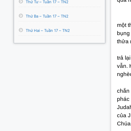
Thứ Tư – Tuần 17 – TN2
(2) 
Thứ Ba – Tuần 17 – TN2
+ Th
một t
Thứ Hai – Tuần 17 – TN2
bụng 
thửa 
+ Th
trả l
vẫn. 
nghè
+ Th
chắn 
phác 
Judah
của J
Chúa 