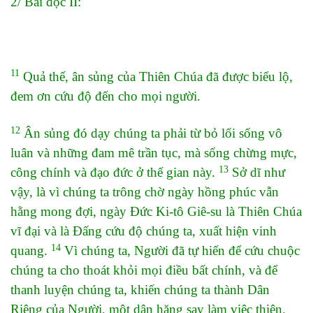
2/ Bài đọc II:
11
Quả thế, ân sủng của Thiên Chúa đã được biểu lộ,
đem ơn cứu độ đến cho mọi người.
12
Ân sủng đó dạy chúng ta phải từ bỏ lối sống vô
luân và những đam mê trần tục, mà sống chừng mực,
13
công chính và đạo đức ở thế gian này.
Sở dĩ như
vậy, là vì chúng ta trông chờ ngày hồng phúc vẫn
hằng mong đợi, ngày Đức Ki-tô Giê-su là Thiên Chúa
vĩ đại và là Đấng cứu độ chúng ta, xuất hiện vinh
14
quang.
Vì chúng ta, Người đã tự hiến để cứu chuộc
chúng ta cho thoát khỏi mọi điều bất chính, và để
thanh luyện chúng ta, khiến chúng ta thành Dân
Riêng của Người, một dân hăng say làm việc thiện.