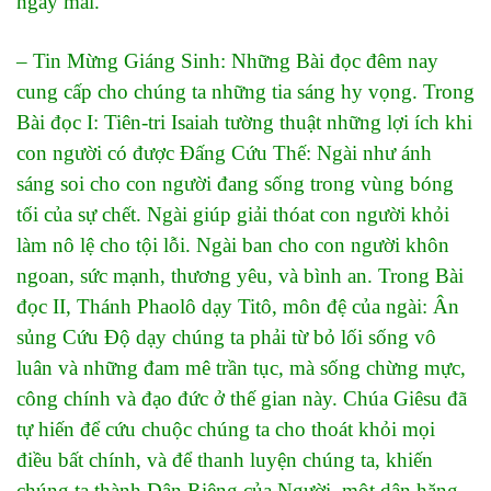
ngày mai.
– Tin Mừng Giáng Sinh: Những Bài đọc đêm nay
cung cấp cho chúng ta những tia sáng hy vọng. Trong
Bài đọc I: Tiên-tri Isaiah tường thuật những lợi ích khi
con người có được Đấng Cứu Thế: Ngài như ánh
sáng soi cho con người đang sống trong vùng bóng
tối của sự chết. Ngài giúp giải thóat con người khỏi
làm nô lệ cho tội lỗi. Ngài ban cho con người khôn
ngoan, sức mạnh, thương yêu, và bình an. Trong Bài
đọc II, Thánh Phaolô dạy Titô, môn đệ của ngài: Ân
sủng Cứu Độ dạy chúng ta phải từ bỏ lối sống vô
luân và những đam mê trần tục, mà sống chừng mực,
công chính và đạo đức ở thế gian này. Chúa Giêsu đã
tự hiến để cứu chuộc chúng ta cho thoát khỏi mọi
điều bất chính, và để thanh luyện chúng ta, khiến
chúng ta thành Dân Riêng của Người, một dân hăng