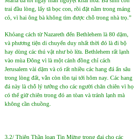
Maria đã tới ngày mãn nguyệt khai hoa. Bà sinh con
trai đầu lòng, lấy tã bọc con, rồi đặt nằm trong máng
cỏ, vì hai ông bà không tìm được chỗ trong nhà trọ.”
Khỏang cách từ
Nazareth
đến
Bethlehem
là 80 dặm,
và phương tiện di chuyển duy nhất thời đó là đi bộ
hay dùng các thú vật như bò lừa.
Bethlehem
rất lạnh
vào mùa Đông vì là một cánh đồng chỉ cách
Jerusalem
vài dặm và có rất nhiều các hang đá ẩn sâu
trong lòng đất, vẫn còn tồn tại tới hôm nay. Các hang
đá này là chỗ lý tưởng cho các người chăn chiên vì họ
có thể giữ chiên trong đó an tòan và tránh lạnh mà
không cần chuồng.
3.2/ Thiên Thần loan Tin Mừng trọng đại cho các