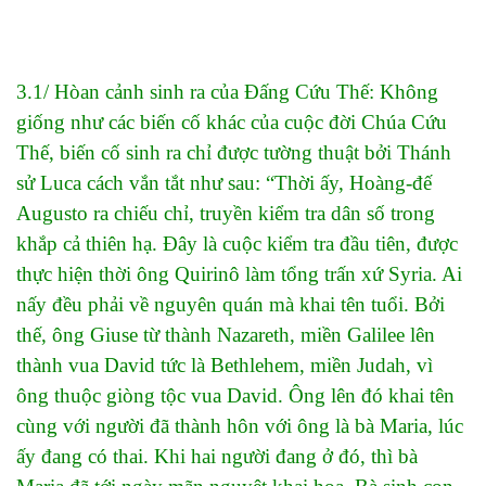
3.1/ Hòan cảnh sinh ra của Đấng Cứu Thế: Không
giống như các biến cố khác của cuộc đời Chúa Cứu
Thế, biến cố sinh ra chỉ được tường thuật bởi Thánh
sử Luca cách vắn tắt như sau: “Thời ấy, Hoàng-đế
Augusto ra chiếu chỉ, truyền kiểm tra dân số trong
khắp cả thiên hạ. Đây là cuộc kiểm tra đầu tiên, được
thực hiện thời ông Quirinô làm tổng trấn xứ
Syria
. Ai
nấy đều phải về nguyên quán mà khai tên tuổi. Bởi
thế, ông Giuse từ thành
Nazareth
, miền Galilee lên
thành vua David tức là
Bethlehem
, miền
Judah
, vì
ông thuộc giòng tộc vua David. Ông lên đó khai tên
cùng với người đã thành hôn với ông là bà Maria, lúc
ấy đang có thai. Khi hai người đang ở đó, thì bà