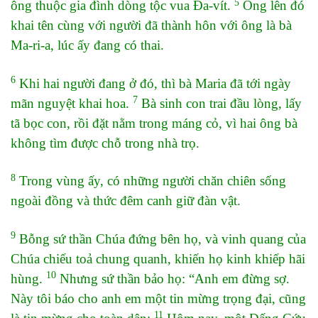
5
ông thuộc gia đình dòng tộc vua Đa-vít.
Ông lên đó
khai tên cùng với người đã thành hôn với ông là bà
Ma-ri-a, lúc ấy đang có thai.
6
Khi hai người đang ở đó, thì bà Maria đã tới ngày
7
mãn nguyệt khai hoa.
Bà sinh con trai đầu lòng, lấy
tã bọc con, rồi đặt nằm trong máng cỏ, vì hai ông bà
không tìm được chỗ trong nhà trọ.
8
Trong vùng ấy, có những người chăn chiên sống
ngoài đồng và thức đêm canh giữ đàn vật.
9
Bỗng sứ thần Chúa đứng bên họ, và vinh quang của
Chúa chiếu toả chung quanh, khiến họ kinh khiếp hãi
10
hùng.
Nhưng sứ thần bảo họ: “Anh em đừng sợ.
Này tôi báo cho anh em một tin mừng trọng đại, cũng
11