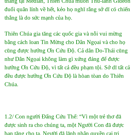
thắng tại Median, Thiên Chúa muốn Thủ-lãnh Gideon
đuổi quân lính về hết, kẻo họ nghĩ rằng sở dĩ có chiến
thắng là do sức mạnh của họ.
Thiên Chúa gia tăng các quốc gia và nỗi vui mừng
bằng cách loan Tin Mừng cho Dân Ngọai và cho họ
cũng được hưởng Ơn Cứu Độ. Cả dân Do-Thái cũng
như Dân Ngọai không làm gì xứng đáng để được
hưởng Ơn Cứu Độ, vì tất cả đều phạm tội. Sở dĩ tất cả
đều được hưởng Ơn Cứu Độ là hòan tòan do Thiên
Chúa.
1.2/ Con người Đấng Cứu Thế: “Vì một trẻ thơ đã
được sinh ra cho chúng ta, một Người Con đã được
ban tặng cho ta. Người đã lãnh nhận quyền cai trị