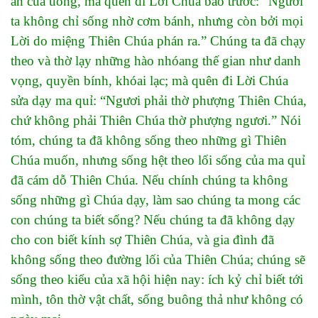
ăn của uống, mà quên đi Lời Chúa báo trước: “Người
ta không chỉ sống nhờ cơm bánh, nhưng còn bởi mọi
Lời do miệng Thiên Chúa phán ra.” Chúng ta đã chạy
theo và thờ lạy những hào nhóang thế gian như danh
vọng, quyền bính, khóai lạc; mà quên đi Lời Chúa
sửa dạy ma quỉ: “Ngươi phải thờ phượng Thiên Chúa,
chứ không phải Thiên Chúa thờ phượng ngươi.” Nói
tóm, chúng ta đã không sống theo những gì Thiên
Chúa muốn, nhưng sống hệt theo lối sống của ma quỉ
đã cám dỗ Thiên Chúa. Nếu chính chúng ta không
sống những gì Chúa dạy, làm sao chúng ta mong các
con chúng ta biết sống? Nếu chúng ta đã không dạy
cho con biết kính sợ Thiên Chúa, và gia đình đã
không sống theo đường lối của Thiên Chúa; chúng sẽ
sống theo kiểu của xã hội hiện nay: ích kỷ chỉ biết tới
mình, tôn thờ vật chất, sống buông thả như không có