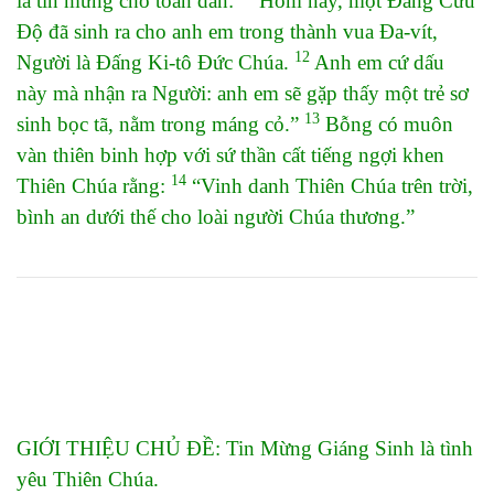
là tin mừng cho toàn dân:
Hôm nay, một Đấng Cứu
Độ đã sinh ra cho anh em trong thành vua Đa-vít,
12
Người là Đấng Ki-tô Đức Chúa.
Anh em cứ dấu
này mà nhận ra Người: anh em sẽ gặp thấy một trẻ sơ
13
sinh bọc tã, nằm trong máng cỏ.”
Bỗng có muôn
vàn thiên binh hợp với sứ thần cất tiếng ngợi khen
14
Thiên Chúa rằng:
“Vinh danh Thiên Chúa trên trời,
bình an dưới thế cho loài người Chúa thương.”
GIỚI THIỆU CHỦ ĐỀ: Tin Mừng Giáng Sinh là tình
yêu Thiên Chúa.