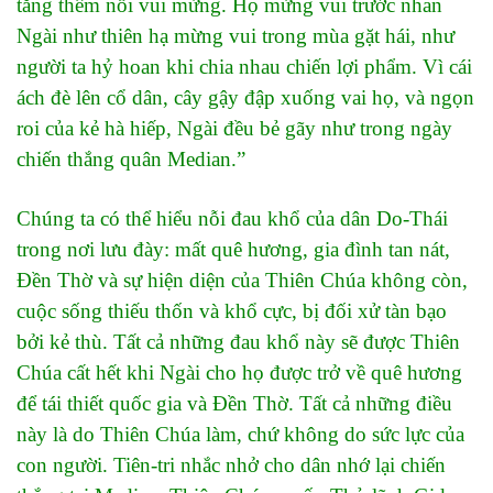
tăng thêm nỗi vui mừng. Họ mừng vui trước nhan
Ngài như thiên hạ mừng vui trong mùa gặt hái, như
người ta hỷ hoan khi chia nhau chiến lợi phẩm. Vì cái
ách đè lên cổ dân, cây gậy đập xuống vai họ, và ngọn
roi của kẻ hà hiếp, Ngài đều bẻ gãy như trong ngày
chiến thắng quân Median.”
Chúng ta có thể hiểu nỗi đau khổ của dân Do-Thái
trong nơi lưu đày: mất quê hương, gia đình tan nát,
Đền Thờ và sự hiện diện của Thiên Chúa không còn,
cuộc sống thiếu thốn và khổ cực, bị đối xử tàn bạo
bởi kẻ thù. Tất cả những đau khổ này sẽ được Thiên
Chúa cất hết khi Ngài cho họ được trở về quê hương
để tái thiết quốc gia và Đền Thờ. Tất cả những điều
này là do Thiên Chúa làm, chứ không do sức lực của
con người. Tiên-tri nhắc nhở cho dân nhớ lại chiến