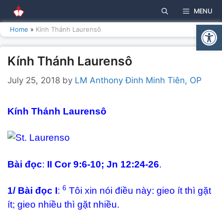
Skip
MENU
to
Open
content
Home
»
Kính Thánh Laurensô
Kính Thánh Laurensô
July 25, 2018
by
LM Anthony Đinh Minh Tiên, OP
Kính Thánh Laurensô
Bài đọc
:
II Cor 9:6-10; Jn 12:24-26
.
6
1/ Bài đọc I
:
Tôi xin nói điều này: gieo ít thì gặt
ít; gieo nhiều thì gặt nhiều.