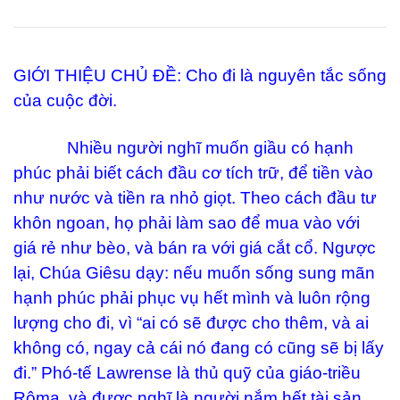
GIỚI THIỆU CHỦ ĐỀ: Cho đi là nguyên tắc sống
của cuộc đời.
Nhiều người nghĩ muốn giầu có hạnh
phúc phải biết cách đầu cơ tích trữ, để tiền vào
như nước và tiền ra nhỏ giọt. Theo cách đầu tư
khôn ngoan, họ phải làm sao để mua vào với
giá rẻ như bèo, và bán ra với giá cắt cổ. Ngược
lại, Chúa Giêsu dạy: nếu muốn sống sung mãn
hạnh phúc phải phục vụ hết mình và luôn rộng
lượng cho đi, vì “ai có sẽ được cho thêm, và ai
không có, ngay cả cái nó đang có cũng sẽ bị lấy
đi.” Phó-tế Lawrense là thủ quỹ của giáo-triều
Rôma, và được nghĩ là người nắm hết tài sản