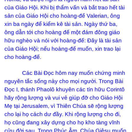
của Giáo Hội. Khi bị thẩm vấn và bắt trao hết tài
sản của Giáo Hội cho hoàng-đế Valerian, ông
xin ba ngày để kiểm kê tài sản. Ngày thứ ba,
ông dẫn tới cho hoàng đế một đám đông giáo
hữu nghèo và nói với hoàng-đế: Đây là tài sản
của Giáo Hội; nếu hoàng-đế muốn, xin trao lại
cho hoàng-đế.
Các Bài Đọc hôm nay muốn chứng minh
nguyên tắc sống này cho mọi người. Trong Bài
Đọc I, thánh Phaolô khuyên các tín hữu Corintô
hãy rộng lượng và vui vẻ giúp đỡ cho Giáo Hội
Mẹ tại Jerusalem, vì Thiên Chúa sẽ rộng lượng
cho lại họ cách dư đầy. Khi rộng lượng cho đi,
họ cũng đang xây dựng cho họ kho tàng vĩnh
cửu đời sau. Trong Phúc Âm, Chúa Giêsu muốn