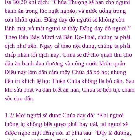
Isa 30:20 khi dịch: “Chúa Thượng sẽ ban cho ngươi
bánh ăn trong lúc ngặt nghèo, và nước uống trong
cơn khốn quẫn. Đấng dạy dỗ ngươi sẽ không còn
lánh mặt, và mắt ngươi sẽ thấy Đấng dạy dỗ ngươi.”
Theo Bản Bảy Mươi và Bản Do-Thái, chúng ta phải
dịch như trên. Ngay cả theo nội dung, chúng ta phải
chấp nhận lối dịch này: Chúa sẽ để cho quân thù cho
dân ăn bánh đau thương và uống nước khốn quẫn.
Điều này làm dân cảm thấy Chúa đã bỏ họ; nhưng
tiên tri khích lệ họ: Thiên Chúa không lìa bỏ dân. Sau
khi sửa phạt và dân biết ăn năn, Chúa sẽ tiếp tục chăm
sóc cho dân.
1.2/ Mọi người sẽ được Chúa dạy dỗ: “Khi ngươi
lưỡng lự không biết quẹo phải hay trái, tai ngươi sẽ
được nghe một tiếng nói từ phía sau: “Đây là đường,