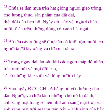
23
Chúa sẽ làm mưa trên hạt giống ngươi gieo trồng,
cho lương thực, sản phẩm của đất đai,
thật dồi dào béo bổ. Ngày đó, súc vật ngươi chăn
nuôi sẽ ăn trên những đồng cỏ xanh bát ngát.
24
Bò lừa cày ruộng sẽ được ăn cỏ khô trộn muối, cỏ
người ta đã lấy xẻng và chĩa mà rải ra.
25
Trong ngày đại tàn sát, khi các ngọn tháp đổ nhào,
trên mọi núi và mọi đồi cao,
sẽ có những khe suối và dòng nước chảy.
26
Vào ngày ĐỨC CHÚA băng bó vết thương cho
dân Người, và chữa lành những chỗ nó bị đánh,
ánh sáng mặt trăng sẽ nên như ánh sáng mặt trời, và
ánh sáng mặt trời sẽ tăng gấp bảy – ánh sáng của bảy