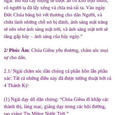
ngát. Bò lừa cày ruộng sẽ được ăn cỏ khô trộn muối,
cỏ người ta đã lấy xẻng và chĩa mà rải ra. Vào ngày
Đức Chúa băng bó vết thương cho dân Người, và
chữa lành những chỗ nó bị đánh, ánh sáng mặt trăng
sẽ nên như ánh sáng mặt trời, và ánh sáng mặt trời sẽ
tăng gấp bảy – ánh sáng của bảy ngày.”
2/ Phúc Âm
: Chúa Giêsu yêu thương, chăm sóc mọi
sự cho dân.
2.1/ Ngài chăm sóc dân chúng cả phần hồn lẫn phần
xác: Tất cả những điều này đã được tường thuật bởi cả
4 Thánh Ký:
(1) Ngài dạy dỗ dân chúng: “Chúa Giêsu đi khắp các
thành thị, làng mạc, giảng dạy trong các hội đường,
rao giảng Tin Mừng Nước Trời.”