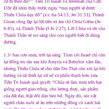
cứ đi theo đó!”” Tiên Tri Isaiah và Jeremiah của Cựu
Ước đã nhìn thấy trước ngày “mọi người sẽ được
Thiên Chúa dạy dỗ” (x/c Isa 54:13, Jer 31:33). Thánh
Gioan cũng lặp lại lời tiên tri ám chỉ Chúa Giêsu (Jn
6:45), và Thánh Thần (I Jn 2:27). Lời Chúa và ơn của
Thánh Thần sẽ soi sáng cho con người biết đi đúng
đường.
1.3/ Sau cơn mưa, trời lại sáng: Tòan cõi Israel chỉ còn
lại đống tro tàn sau khi Assyria và Babylon xâm lấn,
nhưng Thiên Chúa sẽ cho dân Do-Thái còn xót lại hồi
hương và tái thiết lại xứ sở và phồn thịnh hơn xưa.
Tiên Tri Isaiah quả quyết: “Chúa sẽ làm mưa trên hạt
giống ngươi gieo trồng, cho lương thực, sản phẩm
của đất đai, thật dồi dào béo bổ. Ngày đó, súc vật
ngươi chăn nuôi sẽ ăn trên những đồng cỏ xanh bát