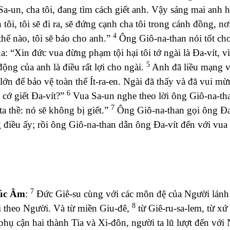
a-un, cha tôi, đang tìm cách giết anh. Vậy sáng mai anh h
tôi, tôi sẽ đi ra, sẽ đứng cạnh cha tôi trong cánh đồng, nơi
4
hế nào, tôi sẽ báo cho anh.”
Ông Giô-na-than nói tốt cho
a: “Xin đức vua đừng phạm tội hại tôi tớ ngài là Đa-vít, v
5
ộng của anh là điều rất lợi cho ngài.
Anh đã liều mạng và
lớn để bảo vệ toàn thể Ít-ra-en. Ngài đã thấy và đã vui mừ
6
 cớ giết Đa-vít?”
Vua Sa-un nghe theo lời ông Giô-na-th
7
ta thề: nó sẽ không bị giết.”
Ông Giô-na-than gọi ông Đa-v
điều ấy; rồi ông Giô-na-than dẫn ông Đa-vít đến với vua 
7
úc Âm
:
Đức Giê-su cùng với các môn đệ của Người lánh v
8
i theo Người. Và từ miền Giu-đê,
từ Giê-ru-sa-lem, từ xứ
hụ cận hai thành Tia và Xi-đôn, người ta lũ lượt đến với