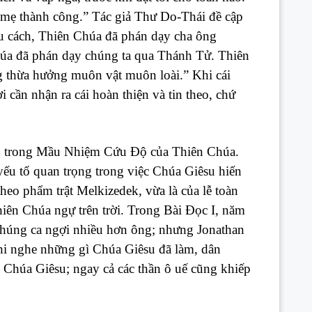
à mẹ thành công.” Tác giả Thư Do-Thái đề cập
u cách, Thiên Chúa đã phán dạy cha ông
húa đã phán dạy chúng ta qua Thánh Tử. Thiên
 thừa hưởng muôn vật muôn loài.” Khi cái
i cần nhận ra cái hoàn thiện và tin theo, chứ
su trong Mầu Nhiệm Cứu Độ của Thiên Chúa.
yếu tố quan trọng trong việc Chúa Giêsu hiến
heo phẩm trật Melkizedek, vừa là của lễ toàn
hiên Chúa ngự trên trời. Trong Bài Đọc I, năm
 chúng ca ngợi nhiều hơn ông; nhưng Jonathan
i nghe những gì Chúa Giêsu đã làm, dân
 Chúa Giêsu; ngay cả các thần ô uế cũng khiếp