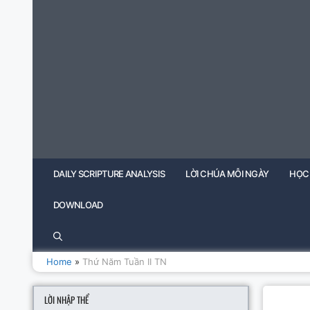
Skip
to
content
DAILY SCRIPTURE ANALYSIS
LỜI CHÚA MỖI NGÀY
HỌC
DOWNLOAD
Home
»
Thứ Năm Tuần II TN
LỜI NHẬP THỂ