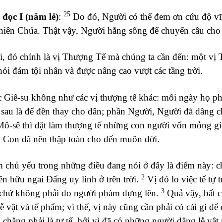
25
 đọc I (năm lẻ)
:
Do đó, Người có thể đem ơn cứu độ vĩn
hiên Chúa. Thật vậy, Người hằng sống để chuyển cầu cho
, đó chính là vị Thượng Tế mà chúng ta cần đến: một vị T
hỏi đám tội nhân và được nâng cao vượt các tầng trời.
Giê-su không như các vị thượng tế khác: mỗi ngày họ phải 
sau là để đền thay cho dân; phần Người, Người đã dâng c
ô-sê thì đặt làm thượng tế những con người vốn mỏng giòn
 Con đã nên thập toàn cho đến muôn đời.
chủ yếu trong những điều đang nói ở đây là điểm này: c
2
n hữu ngai Đấng uy linh ở trên trời.
Vị đó lo việc tế tự 
3
chứ không phải do người phàm dựng lên.
Quả vậy, bất c
ễ vật và tế phẩm; vì thế, vị này cũng cần phải có cái gì để
chẳng phải là tư tế, bởi vì đã có những người dâng lễ vật