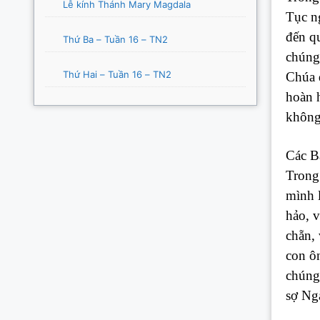
Lễ kính Thánh Mary Magdala
Tục n
đến q
Thứ Ba – Tuần 16 – TN2
chúng
Thứ Hai – Tuần 16 – TN2
Chúa 
hoàn h
không 
Các B
Trong 
mình l
hảo, v
chẵn,
con ô
chúng 
sợ Ngà