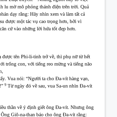
nh lu mờ mô phỏng thánh điện trên trời. Quả
phán dạy rằng: Hãy nhìn xem và làm tất cả
u được một tác vụ cao trọng hơn, bởi vì
căn cứ vào những lời hứa tốt đẹp hơn.
ược tên Phi-li-tinh trở về, thì phụ nữ từ hết
với trống con, với tiếng reo mừng và tiếng não
n,
ấy. Vua nói: “Người ta cho Đa-vít hàng vạn,
9
i!”
Từ ngày đó về sau, vua Sa-un nhìn Đa-vít
riều thần về ý định giết ông Đa-vít. Nhưng ông
Ông Giô-na-than báo cho ông Đa-vít rằng: