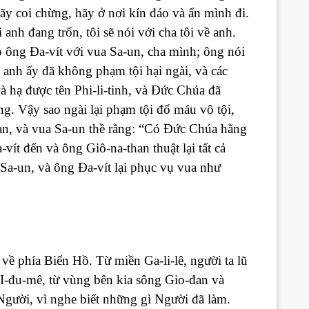
ãy coi chừng, hãy ở nơi kín đáo và ẩn mình đi.
 anh đang trốn, tôi sẽ nói với cha tôi về anh.
 ông Đa-vít với vua Sa-un, cha mình; ông nói
ì anh ấy đã không phạm tội hại ngài, và các
 hạ được tên Phi-li-tinh, và Đức Chúa đã
ng. Vậy sao ngài lại phạm tội đổ máu vô tội,
an, và vua Sa-un thề rằng: “Có Đức Chúa hằng
ít đến và ông Giô-na-than thuật lại tất cả
Sa-un, và ông Đa-vít lại phục vụ vua như
ề phía Biển Hồ. Từ miền Ga-li-lê, người ta lũ
 I-đu-mê, từ vùng bên kia sông Gio-đan và
 Người, vì nghe biết những gì Người đã làm.