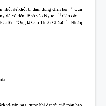
10
n nhỏ, để khỏi bị đám đông chen lấn.
Quả
11
cũng đổ xô đến để sờ vào Người.
Còn các
12
à kêu lên: “Ông là Con Thiên Chúa!”
Nhưng
——————
húa.
ch và vấp ngã, trước khi đạt tới chỗ toàn hảo.