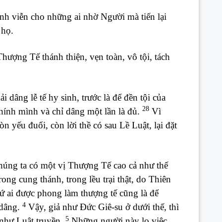
h viễn cho những ai nhờ Người mà tiến lại
 họ.
hượng Tế thánh thiện, vẹn toàn, vô tội, tách
dâng lễ tế hy sinh, trước là để đền tội của
28
hính mình và chỉ dâng một lần là đủ.
Vì
 yếu đuối, còn lời thề có sau Lề Luật, lại đặt
húng ta có một vị Thượng Tế cao cả như thế
trong cung thánh, trong lều trại thật, do Thiên
ứ ai được phong làm thượng tế cũng là để
4
 dâng.
Vậy, giả như Đức Giê-su ở dưới thế, thì
5
 như Luật truyền.
Những người này lo việc