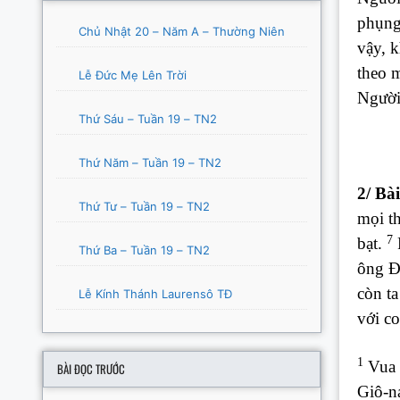
phụng 
Chủ Nhật 20 – Năm A – Thường Niên
vậy, k
theo m
Lễ Đức Mẹ Lên Trời
Người 
Thứ Sáu – Tuần 19 – TN2
Thứ Năm – Tuần 19 – TN2
2/ Bà
Thứ Tư – Tuần 19 – TN2
mọi th
7
bạt.
P
Thứ Ba – Tuần 19 – TN2
ông Đ
còn ta
Lễ Kính Thánh Laurensô TĐ
với co
1
Vua S
BÀI ĐỌC TRƯỚC
Giô-na