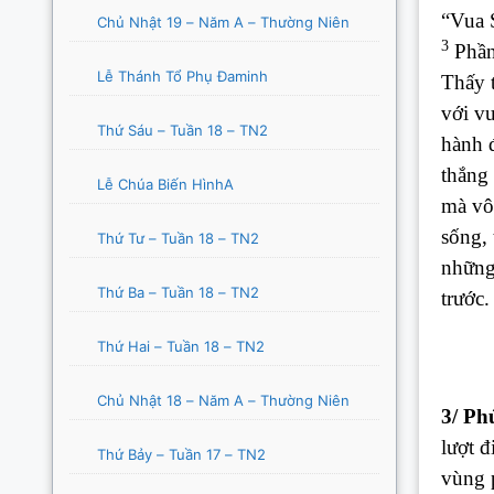
“Vua S
Chủ Nhật 19 – Năm A – Thường Niên
3
Phần 
Lễ Thánh Tổ Phụ Đaminh
Thấy t
với vu
Thứ Sáu – Tuần 18 – TN2
hành đ
thắng 
Lễ Chúa Biến HìnhA
mà vô
sống, 
Thứ Tư – Tuần 18 – TN2
những 
Thứ Ba – Tuần 18 – TN2
trước.
Thứ Hai – Tuần 18 – TN2
Chủ Nhật 18 – Năm A – Thường Niên
3/ Ph
lượt đ
Thứ Bảy – Tuần 17 – TN2
vùng p