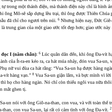
tự trong một thánh điện, mà thánh điện này chỉ là hình ả
hi ông Mô-sê sắp dựng lều trại, thì ông được Thiên Chúa 
6
ẫu đã chỉ cho ngươi trên núi.
Nhưng hiện nay, Đức Giê-s
là trung gian của một giao ước tốt đẹp hơn; giao ước này 
6
i đọc I (năm chẵn)
:
Lúc quân dân đến, khi ông Đa-vít hạ đ
ành của Ít-ra-en kéo ra, ca hát múa nhảy, đón vua Sa-un, 
hụ nữ vui đùa ca hát rằng: “Vua Sa-un hạ được hàng ngà
8
a-vít hàng vạn.”
Vua Sa-un giận lắm, và bực mình vì lời 
 thì họ cho hàng ngàn. Nó chỉ còn thiếu ngôi vua nữa thô
n mắt ghen tị.
a-un nói với ông Giô-na-than, con vua, và với toàn thể t
2
-than, con vua Sa-un, lại rất có cảm tình với ông Đa-vít.