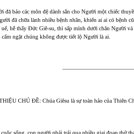
i đã bảo các môn đệ dành sẵn cho Người một chiếc thuyề
gười đã chữa lành nhiều bệnh nhân, khiến ai ai có bệnh 
 uế, hễ thấy Đức Giê-su, thì sấp mình dưới chân Người v
cấm ngặt chúng không được tiết lộ Người là ai.
————————————
THIỆU CHỦ ĐỀ: Chúa Giêsu là sự toàn hảo của Thiên C
cuộc sống, con người phải trải qua nhiều giai đọan thử thá