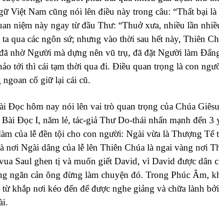
gữ Việt
Nam
cũng nói lên điều này trong câu: “Thất bại l
uan niệm này ngay từ đầu Thư: “Thuở xưa, nhiều lần nhiề
 ta qua các ngôn sứ; nhưng vào thời sau hết này, Thiên C
đã nhờ Người mà dựng nên vũ trụ, đã đặt Người làm Đấng
ảo tới thì cái tạm thời qua đi. Điều quan trọng là con ngườ
ngoan cố giữ lại cái cũ.
ài Đọc hôm nay nói lên vai trò quan trọng của Chúa Giê
Bài Đọc I, năm lẻ, tác-giả Thư Do-thái nhấn mạnh đến 3 
àm của lễ đền tội cho con người: Ngài vừa là Thượng Tế t
à nơi Ngài dâng của lễ lên Thiên Chúa là ngai vàng nơi T
 vua Saul ghen tị và muốn giết David, vì David được dân
ng ngăn cản ông đừng làm chuyện đó. Trong Phúc Âm, kh
từ khắp nơi kéo đến để được nghe giảng và chữa lành bởi
i.