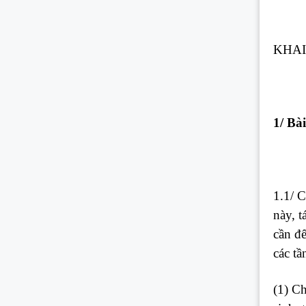
KHAI
1/ Bài
1.1/ 
này, t
cần đế
các tầ
(1) Ch