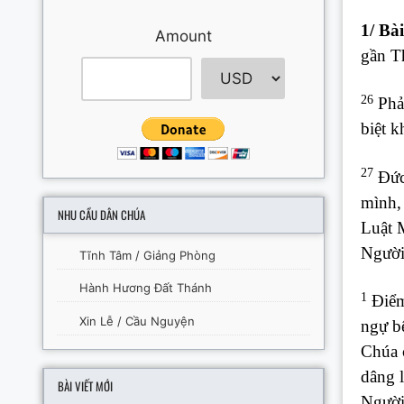
1/ Bài
Amount
gần T
26
Phải
biệt k
27
Đức 
mình, 
NHU CẦU DÂN CHÚA
Luật M
Người
Tĩnh Tâm / Giảng Phòng
Hành Hương Đất Thánh
1
Điểm 
Xin Lễ / Cầu Nguyện
ngự bê
Chúa 
dâng l
BÀI VIẾT MỚI
Người 