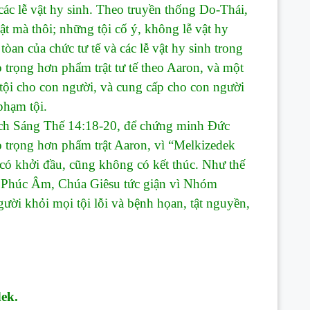
ác lễ vật hy sinh. Theo truyền thống Do-Thái,
ật mà thôi; những tội cố ý, không lễ vật hy
òan của chức tư tế và các lễ vật hy sinh trong
 trọng hơn phẩm trật tư tế theo Aaron, và một
c tội cho con người, và cung cấp cho con người
phạm tội.
 Sáng Thế 14:18-20, để chứng minh Đức
o trọng hơn phẩm trật Aaron, vì “Melkizedek
có khởi đầu, cũng không có kết thúc. Như thế
g Phúc Âm, Chúa Giêsu tức giận vì Nhóm
ười khỏi mọi tội lỗi và bệnh họan, tật nguyền,
dek.