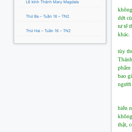
(1) P
Lễ kính Thánh Mary Magdala
không 
Thứ Ba – Tuần 16 – TN2
dứt cù
tư tế 
Thứ Hai – Tuần 16 – TN2
khác.
(2) P
tùy t
Thánh 
phẩm 
bao gi
người 
1.3/ 
hiển n
không
thật, 