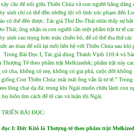
xây cầu để nối giữa Thiên Chúa và con người bằng dâng c
 hy sinh chỉ có thể đền những tội vô tình xúc phạm đến Lu
ào có thể đền được. Tác giả Thư Do-Thái nhìn thấy sự bất t
-Thái; ông nhận ra con người cần một phẩm trật tư tế cao
 hy sinh cao trọng hơn máu chiên bò, để có thể tha thứ cá
hức an tòan để nối lại mối liên hệ với Thiên Chúa sau khi 
 Bài Đọc I, Tác giả dùng Thánh Vịnh 110:4 và Sách
à Thượng Tế theo phẩm trật Melkizedek; phẩm trật này ca
 có cha, không có mẹ, không có gia phả, cuộc đời không 
g giống Con Thiên Chúa: mãi mãi ông vẫn là tư tế.” Tron
ees lòng chai dạ đá: trong khi Ngài muốn chữa lành con ng
họ luôn tìm cách để tố cáo và luận tội Ngài.
 TRIỂN BÀI ĐỌC:
i đọc I: Đức Kitô là Thượng-tế theo phẩm trật Melkize