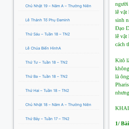
người 
Chủ Nhật 19 – Năm A – Thường Niên
lễ vật
sinh n
Lễ Thánh Tổ Phụ Đaminh
Đạo Do
Thứ Sáu – Tuần 18 – TN2
lễ vật
cách t
Lễ Chúa Biến HìnhA
Trong
Kitô l
Thứ Tư – Tuần 18 – TN2
không
là ôn
Thứ Ba – Tuần 18 – TN2
Pharis
Thứ Hai – Tuần 18 – TN2
nhưng 
Chủ Nhật 18 – Năm A – Thường Niên
KHAI
Thứ Bảy – Tuần 17 – TN2
1/ Bà