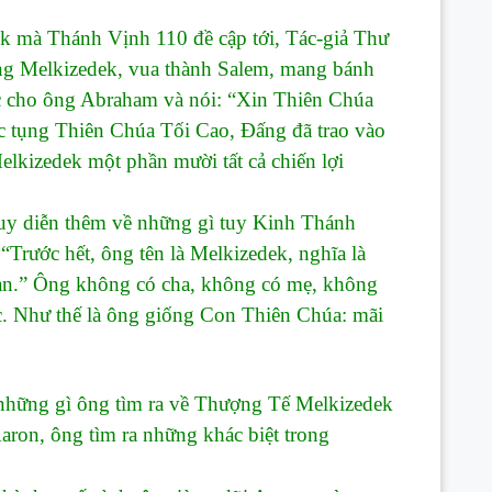
à Thánh Vịnh 110 đề cập tới, Tác-giả Thư
ng Melkizedek, vua thành Salem, mang bánh
úc cho ông Abraham và nói: “Xin Thiên Chúa
c tụng Thiên Chúa Tối Cao, Đấng đã trao vào
lkizedek một phần mười tất cả chiến lợi
 diễn thêm về những gì tuy Kinh Thánh
Trước hết, ông tên là Melkizedek, nghĩa là
h an.” Ông không có cha, không có mẹ, không
c. Như thế là ông giống Con Thiên Chúa: mãi
những gì ông tìm ra về Thượng Tế Melkizedek
Aaron, ông tìm ra những khác biệt trong