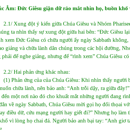
úc Âm: Đức Giêsu giận dữ rảo mắt nhìn họ, buồn khổ v
Xung đột ý kiến giữa Chúa Giêsu và Nhóm Pharisees: 
úng ta nhìn thấy sự xung đột giữa hai bên: “Đức Giêsu lại
nh xem Đức Giêsu có chữa người ấy ngày Sabbath không, 
rao giảng và chữa lành dân chúng trong các hội đường, Nh
 phải để nghe giảng, nhưng để “rình xem” Chúa Giêsu có
 Hai phản ứng khác nhau:
hản ứng của của Chúa Giêsu: Khi nhìn thấy người bại
uốn chữa lành, nên bảo anh: “Anh trỗi dậy, ra giữa đây!” 
 đến một nơi nào đó cho khuất mắt những người đang rình
đắn về ngày Sabbath, Chúa Giêsu mời gọi họ đối thọai vớ
ay điều dữ, cứu mạng người hay giết đi?” Nhưng họ làm t
hổ vì lòng họ chai đá. Người bảo anh bại tay: “Anh giơ tay 
g.