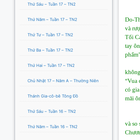
Thứ Sáu – Tuần 17 – TN2
1.1/ 
Do-Th
Thứ Năm – Tuần 17 – TN2
và rư
Thứ Tư – Tuần 17 – TN2
Tối C
tay ô
Thứ Ba – Tuần 17 – TN2
phẩm”
Tác-g
Thứ Hai – Tuần 17 – TN2
không 
“Vua c
Chủ Nhật 17 – Năm A – Thường Niên
có gi
Thánh Gia-cô-bê Tông Đồ
mãi ôn
Thứ Sáu – Tuần 16 – TN2
1.2/ 
và so 
Thứ Năm – Tuần 16 – TN2
Chương