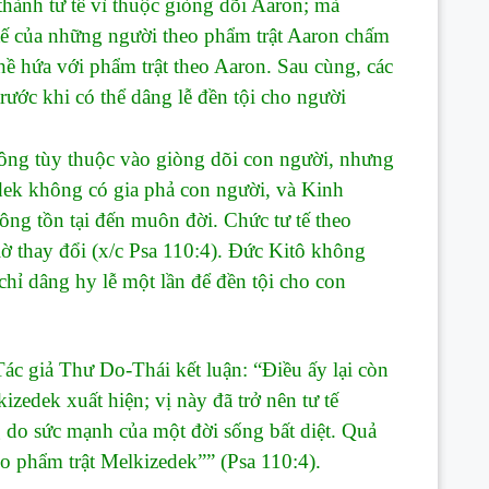
nh tư tế vì thuộc giòng dõi Aaron; mà
 tế của những người theo phẩm trật Aaron chấm
hề hứa với phẩm trật theo Aaron. Sau cùng, các
trước khi có thể dâng lễ đền tội cho người
g tùy thuộc vào giòng dõi con người, nhưng
dek không có gia phả con người, và Kinh
 ông tồn tại đến muôn đời. Chức tư tế theo
ờ thay đổi (x/c Psa 110:4). Đức Kitô không
chỉ dâng hy lễ một lần để đền tội cho con
giả Thư Do-Thái kết luận: “Điều ấy lại còn
zedek xuất hiện; vị này đã trở nên tư tế
 do sức mạnh của một đời sống bất diệt. Quả
o phẩm trật Melkizedek”” (Psa 110:4).