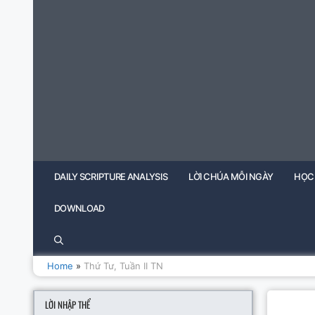
Skip
to
content
DAILY SCRIPTURE ANALYSIS
LỜI CHÚA MỖI NGÀY
HỌC
DOWNLOAD
Home
»
Thứ Tư, Tuần II TN
LỜI NHẬP THỂ