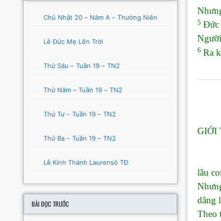
Nhưng
Chủ Nhật 20 – Năm A – Thường Niên
5
Đức G
Người 
Lễ Đức Mẹ Lên Trời
6
Ra kh
Thứ Sáu – Tuần 19 – TN2
Thứ Năm – Tuần 19 – TN2
Thứ Tư – Tuần 19 – TN2
GIỚI 
Thứ Ba – Tuần 19 – TN2
Tôn g
Lễ Kính Thánh Laurensô TĐ
lâu co
Nhưng
dâng l
BÀI ĐỌC TRƯỚC
Theo t