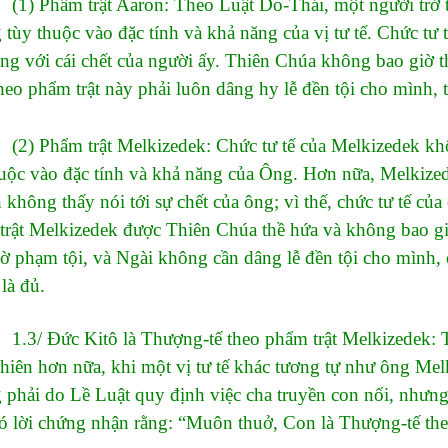
hẩm trật Aaron: Theo Luật Do-Thái, một người trở thà
tùy thuộc vào đặc tính và khả năng của vị tư tế. Chức tư
ng với cái chết của người ấy. Thiên Chúa không bao giờ t
theo phẩm trật này phải luôn dâng hy lễ đền tội cho mình, 
hẩm trật Melkizedek: Chức tư tế của Melkizedek khôn
huộc vào đặc tính và khả năng của Ông. Hơn nữa, Melkize
không thấy nói tới sự chết của ông; vì thế, chức tư tế của
trật Melkizedek được Thiên Chúa thề hứa và không bao gi
ờ phạm tội, và Ngài không cần dâng lễ đền tội cho mình, 
là đủ.
Đức Kitô là Thượng-tế theo phẩm trật Melkizedek: Tác 
hiên hơn nữa, khi một vị tư tế khác tương tự như ông Melki
 phải do Lề Luật quy định việc cha truyền con nối, nhưng
có lời chứng nhận rằng: “Muôn thuở, Con là Thượng-tế the