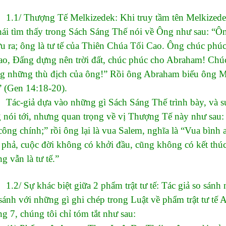
Thượng Tế Melkizedek: Khi truy tầm tên Melkizedek m
ái tìm thấy trong Sách Sáng Thế nói về Ông như sau: “Ô
ợu ra; ông là tư tế của Thiên Chúa Tối Cao. Ông chúc ph
ao, Đấng dựng nên trời đất, chúc phúc cho Abraham! Chú
ng những thù địch của ông!” Rồi ông Abraham biếu ông Me
 (Gen 14:18-20).
iả dựa vào những gì Sách Sáng Thế trình bày, và suy
nói tới, nhưng quan trọng về vị Thượng Tế này như sau: “
ông chính;” rồi ông lại là vua Salem, nghĩa là “Vua bìn
a phả, cuộc đời không có khởi đầu, cũng không có kết thú
g vẫn là tư tế.”
Sự khác biệt giữa 2 phẩm trật tư tế: Tác giả so sánh 
sánh với những gì ghi chép trong Luật về phẩm trật tư tế 
 7, chúng tôi chỉ tóm tắt như sau: