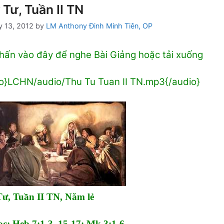
Tư, Tuần II TN
y 13, 2012
by
LM Anthony Đinh Minh Tiên, OP
hấn vào đây để nghe Bài Giảng hoặc
tải xuống
o}LCHN/audio/Thu Tu Tuan II TN.mp3{/audio}
ư, Tuần II TN, Năm lẻ
ọc: Heb 7:1-3, 15-17; Mk 3:1-6.