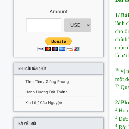
Amount
1/ Bài
lành c
cho ôn
chính”
cuộc 
là tư t
NHU CẦU DÂN CHÚA
16
vị n
một đờ
Tĩnh Tâm / Giảng Phòng
17
Quả 
Hành Hương Đất Thánh
2/ P
Xin Lễ / Cầu Nguyện
2
Họ rì
3
Đức G
BÀI VIẾT MỚI
4
Rồi N