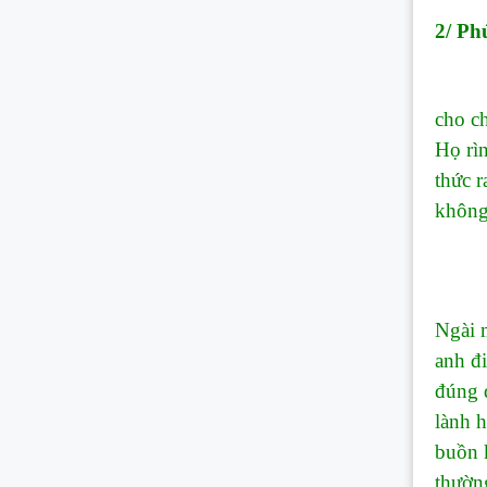
2/ Ph
2.1/ 
cho ch
Họ rì
thức 
không
2.2/
(1) P
Ngài m
anh đi
đúng 
lành h
buồn k
thườn