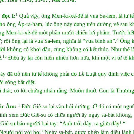
1
 đọc I:
Quả vậy, ông Men-ki-xê-đê là vua Sa-lem, là tư t
ho ông Áp-ra-ham, lúc ông này đang trên đường về sau kh
g Men-ki-xê-đê một phần mười chiến lợi phẩm. Trước hết,
3
; rồi ông lại là vua Sa-lem, nghĩa là “vua bình an”.
Ông kh
đời không có khởi đầu, cũng không có kết thúc. Như thế 
15
ế.
Điều ấy lại còn hiển nhiên hơn nữa, khi một vị tư tế k
ày đã trở nên tư tế không phải do Lề Luật quy định việc 
i sống bất diệt.
thật, có lời chứng nhận rằng: Muôn thuở, Con là Thượng
1
húc Âm:
Đức Giê-su lại vào hội đường. Ở đó có một người
nh xem Đức Giê-su có chữa người ấy ngày sa-bát không, 
iê-su bảo người bại tay: “Anh trỗi dậy, ra giữa đây! “
gười nói với họ: “Ngày sa-bát, được phép làm điều lành 