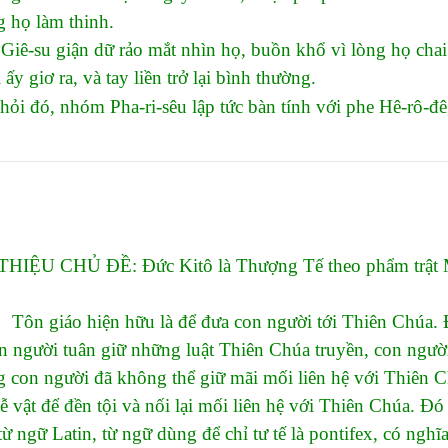
 họ làm thinh.
iê-su giận dữ rảo mắt nhìn họ, buồn khổ vì lòng họ chai 
ấy giơ ra, và tay liền trở lại bình thường.
ỏi đó, nhóm Pha-ri-sêu lập tức bàn tính với phe Hê-rô-đê,
THIỆU CHỦ ĐỀ: Đức Kitô là Thượng Tế theo phẩm trật 
iáo hiện hữu là để đưa con người tới Thiên Chúa. Để l
n người tuân giữ những luật Thiên Chúa truyền, con người
 con người đã không thể giữ mãi mối liên hệ với Thiên Ch
ễ vật để đền tội và nối lại mối liên hệ với Thiên Chúa. Đó l
ừ ngữ Latin, từ ngữ dùng để chỉ tư tế là pontifex, có nghĩ