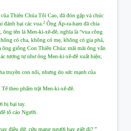
ế của Thiên Chúa Tối Cao, đã đón gặp và chúc
2
i đánh bại các vua.
Ông Áp-ra-ham đã chia
 ông tên là Men-ki-xê-đê, nghĩa là “vua công
ông có cha, không có mẹ, không có gia phả,
là ông giống Con Thiên Chúa: mãi mãi ông vẫn
hác tương tự như ông Men-ki-xê-đê xuất hiện;
cha truyền con nối, nhưng do sức mạnh của
 Tế theo phẩm trật Men-ki-xê-đê.
 bị bại tay.
để tố cáo Người.
hay điều dữ, cứu mạng người hay giết đi? ”