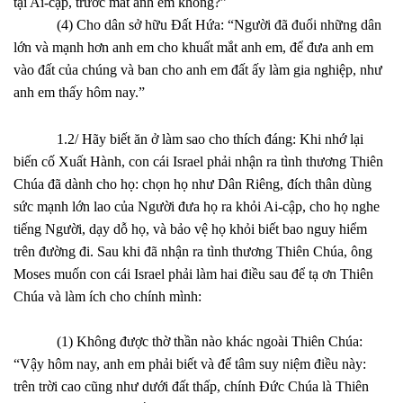
tại Ai-cập, trước mắt anh em không?”
(4) Cho dân sở hữu Đất Hứa: “Người đã đuổi những dân
lớn và mạnh hơn anh em cho khuất mắt anh em, để đưa anh em
vào đất của chúng và ban cho anh em đất ấy làm gia nghiệp, như
anh em thấy hôm nay.”
1.2/ Hãy biết ăn ở làm sao cho thích đáng: Khi nhớ lại
biến cố Xuất Hành, con cái Israel phải nhận ra tình thương Thiên
Chúa đã dành cho họ: chọn họ như Dân Riêng, đích thân dùng
sức mạnh lớn lao của Người đưa họ ra khỏi Ai-cập, cho họ nghe
tiếng Người, dạy dỗ họ, và bảo vệ họ khỏi biết bao nguy hiểm
trên đường đi. Sau khi đã nhận ra tình thương Thiên Chúa, ông
Moses muốn con cái Israel phải làm hai điều sau để tạ ơn Thiên
Chúa và làm ích cho chính mình:
(1) Không được thờ thần nào khác ngoài Thiên Chúa:
“Vậy hôm nay, anh em phải biết và để tâm suy niệm điều này:
trên trời cao cũng như dưới đất thấp, chính Đức Chúa là Thiên