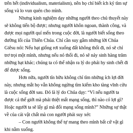
trên hết (individualism, materialism), nên họ chỉ biết ích kỷ tìm sự
sống và lo vun quén cho mình.
Nhưng kinh nghiệm dạy những người theo chủ thuyết này
sẽ không tiến bộ được; nhưng người khôn ngoan, thành công, và
được mọi người quí mến trong cuộc đời, là người biết sống theo
đường lối của Thiên Chúa. Chỉ cần suy gẫm những lời Chúa
Giêsu nói: Nếu hạt giống rơi xuống đất không thối đi, nó sẽ chỉ
trơ trọi một mình, nhưng nếu nó thối đi, nó sẽ nảy sinh hàng trăm
những hạt khác; chúng ta có thể nhận ra lý do phải hy sinh chết đi
để được sống.
Hơn nữa, người tín hữu không chỉ tìm những ích lợi đời
này, nhưng mắt họ vẫn không ngừng tìm kiếm kho tàng vĩnh cửu
là cuộc sống đời sau. Đó là lý do Chúa dạy: “Vì nếu người ta
được cả thế giới mà phải thiệt mất mạng sống, thì nào có lợi gì?
Hoặc người ta sẽ lấy gì mà đổi mạng sống mình?” Những sự thật
về của cải vật chất mà con người phải suy xét:
– Con người không thể tự mang theo mình bất cứ vật gì
khi nằm xuống.