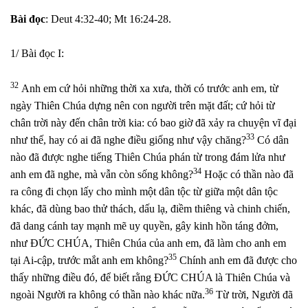
Bài đọc
: Deut 4:32-40; Mt 16:24-28.
1/ Bài đọc I:
32
Anh em cứ hỏi những thời xa xưa, thời có trước anh em, từ
ngày Thiên Chúa dựng nên con người trên mặt đất; cứ hỏi từ
chân trời này đến chân trời kia: có bao giờ đã xảy ra chuyện vĩ đại
33
như thế, hay có ai đã nghe điều giống như vậy chăng?
Có dân
nào đã được nghe tiếng Thiên Chúa phán từ trong đám lửa như
34
anh em đã nghe, mà vẫn còn sống không?
Hoặc có thần nào đã
ra công đi chọn lấy cho mình một dân tộc từ giữa một dân tộc
khác, đã dùng bao thử thách, dấu lạ, điềm thiêng và chinh chiến,
đã dang cánh tay mạnh mẽ uy quyền, gây kinh hồn táng đởm,
như ĐỨC CHÚA, Thiên Chúa của anh em, đã làm cho anh em
35
tại Ai-cập, trước mắt anh em không?
Chính anh em đã được cho
thấy những điều đó, để biết rằng ĐỨC CHÚA là Thiên Chúa và
36
ngoài Người ra không có thần nào khác nữa.
Từ trời, Người đã