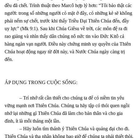
đều đã chết. Trình thuật theo Marcô hợp lý hơn: “Tôi bảo thật các
người: trong số những người có mặt ở đây, có những kẻ sẽ không
phải nếm sự chết, trước khi thấy Triều Đại Thiên Chúa đến, đầy
uy lực” (Mk 9:1). Sau khi Chúa Giêsu về trời, các môn đệ ra đi
rao giảng và nhìn thấy dân chúng nô nức tin vào Đức Kitô cả
hàng ngàn vạn người. Điều này chứng minh uy quyền của Thiên
Chúa hoạt động ngay từ đời này, và Nước Chúa ngày càng trị
đến.
ÁP DỤNG TRONG CUỘC SỐNG:
– Trí nhớ rất cần thiết cho chúng ta để có niềm tin yêu
vững mạnh nơi Thiên Chúa. Chúng ta hãy tập có thói quen ngồi
nhớ lại những gì Thiên Chúa đã làm cho bản thân và cho gia
đình, ít là mỗi tháng một lần.
– Hãy luôn tìm thánh ý Thiên Chúa và quảng đại cho đi.
Thiên Chúa và tha nhân không bao giờ để chúng ta phải thiệt thòi,