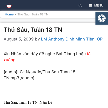
Skip
MENU
to
Open
content
Home
»
Thứ Sáu, Tuần 18 TN
Thứ Sáu, Tuần 18 TN
August 5, 2009
by
LM Anthony Đinh Minh Tiên, OP
Xin Nhấn vào đây để nghe Bài Giảng hoặc
tải
xuống
{audio}LCHN/audio/Thu Sau Tuan 18
TN.mp3{/audio}
Thứ Sáu, Tuần 18 TN, Năm Lẻ