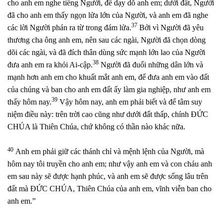
cho anh em nghe tiếng Người, để dạy dỗ anh em; dưới đất, Người
đã cho anh em thấy ngọn lửa lớn của Người, và anh em đã nghe
37
các lời Người phán ra từ trong đám lửa.
Bởi vì Người đã yêu
thương cha ông anh em, nên sau các ngài, Người đã chọn dòng
dõi các ngài, và đã đích thân dùng sức mạnh lớn lao của Người
38
đưa anh em ra khỏi Ai-cập.
Người đã đuổi những dân lớn và
mạnh hơn anh em cho khuất mắt anh em, để đưa anh em vào đất
của chúng và ban cho anh em đất ấy làm gia nghiệp, như anh em
39
thấy hôm nay.
Vậy hôm nay, anh em phải biết và để tâm suy
niệm điều này: trên trời cao cũng như dưới đất thấp, chính ĐỨC
CHÚA là Thiên Chúa, chứ không có thần nào khác nữa.
40
Anh em phải giữ các thánh chỉ và mệnh lệnh của Người, mà
hôm nay tôi truyền cho anh em; như vậy anh em và con cháu anh
em sau này sẽ được hạnh phúc, và anh em sẽ được sống lâu trên
đất mà ĐỨC CHÚA, Thiên Chúa của anh em, vĩnh viễn ban cho
anh em.”