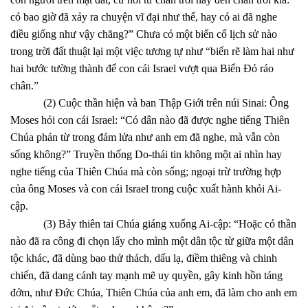
có bao giờ đã xảy ra chuyện vĩ đại như thế, hay có ai đã nghe
điều giống như vậy chăng?” Chưa có một biến cố lịch sử nào
trong trời đất thuật lại một việc tương tự như “biển rẽ làm hai như
hai bước tường thành để con cái Israel vượt qua Biển Đỏ ráo
chân.”
(2) Cuộc thần hiện và ban Thập Giới trên núi Sinai: Ông
Moses hỏi con cái Israel: “Có dân nào đã được nghe tiếng Thiên
Chúa phán từ trong đám lửa như anh em đã nghe, mà vẫn còn
sống không?” Truyền thống Do-thái tin không một ai nhìn hay
nghe tiếng của Thiên Chúa mà còn sống; ngoại trừ trường hợp
của ông Moses và con cái Israel trong cuộc xuất hành khỏi Ai-
cập.
(3) Bảy thiên tai Chúa giáng xuống Ai-cập: “Hoặc có thần
nào đã ra công đi chọn lấy cho mình một dân tộc từ giữa một dân
tộc khác, đã dùng bao thử thách, dấu lạ, điềm thiêng và chinh
chiến, đã dang cánh tay mạnh mẽ uy quyền, gây kinh hồn táng
đởm, như Đức Chúa, Thiên Chúa của anh em, đã làm cho anh em