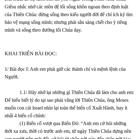
Giêsu nhắc nhở các môn đệ lối sống khôn ngoan theo định luật
của Thiên Chúa: đừng sống theo kiểu người đời để chỉ ích kỷ tìm
bảo vệ mạng sống mình; nhưng phải sẵn sàng chết cho ý riêng
mình và sống theo đường lối Chúa dạy.
KHAI TRIỂN BÀI ĐỌC:
1/ Bài đọc I: Anh em phải giữ các thánh chỉ và mệnh lệnh của
Người.
1.1/ Hãy nhớ lại những gì Thiên Chúa đã làm cho anh em:
Để hiểu biết lý do tại sao phải vâng lời Thiên Chúa, ông Moses
muốn con cái Israel nhìn lại toàn thể biến cố Xuất Hành, hay ít
nhất 4 biến cố chính:
(1) Biến cố vượt qua Biển Đỏ: “Anh em cứ hỏi những
thời xa xưa, thời có trước anh em, từ ngày Thiên Chúa dựng nên
con người trên mặt đất, cứ hỏi từ chân trời này đến chân trời kia: