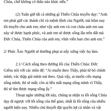
Chúa, chứ không có thần nào khác nữa.”
(2) Tuân giữ tất cả những gì Thiên Chúa truyền dạy: “Anh
em phải giữ các thánh chỉ và mệnh lệnh của Người, mà hôm nay
tôi truyền cho anh em; như vậy anh em và con cháu anh em sau
này sẽ được hạnh phúc, và anh em sẽ được sống lâu trên đất mà
Đức Chúa, Thiên Chúa của anh em, vĩnh viễn ban cho anh em.”
2/ Phúc Âm: Người sẽ thưởng phạt ai nấy xứng việc họ làm.
2.1/ Cách sống theo đường lối của Thiên Chúa: Đức
Giêsu nói với các môn đệ: “Ai muốn theo Thầy, phải từ bỏ chính
mình, vác thập giá mình mà theo. Quả vậy, ai muốn cứu mạng
sống mình, thì sẽ mất; còn ai liều mất mạng sống mình vì Thầy,
thì sẽ tìm được mạng sống ấy.”
Thoạt nghe những lời này, chúng ta nhận ra lối sống Chúa
dạy đi ngược với lối sống của thế gian, nhất là lối sống của nhiều
người hiện nay. Nhiều chủ thuyết đặt quyền lợi cá nhân và vật