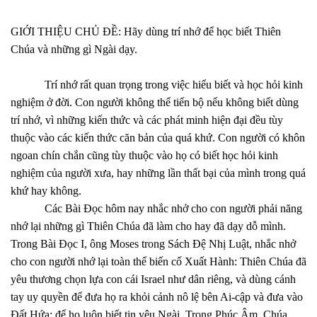
GIỚI THIỆU CHỦ ĐỀ: Hãy dùng trí nhớ để học biết Thiên
Chúa và những gì Ngài dạy.
Trí nhớ rất quan trọng trong việc hiểu biết và học hỏi kinh
nghiệm ở đời. Con người không thể tiến bộ nếu không biết dùng
trí nhớ, vì những kiến thức và các phát minh hiện đại đều tùy
thuộc vào các kiến thức căn bản của quá khứ. Con người có khôn
ngoan chín chắn cũng tùy thuộc vào họ có biết học hỏi kinh
nghiệm của người xưa, hay những lần thất bại của mình trong quá
khứ hay không.
Các Bài Đọc hôm nay nhắc nhở cho con người phải năng
nhớ lại những gì Thiên Chúa đã làm cho hay đã dạy dỗ mình.
Trong Bài Đọc I, ông Moses trong Sách Đệ Nhị Luật, nhắc nhở
cho con người nhớ lại toàn thể biến cố Xuất Hành: Thiên Chúa đã
yêu thương chọn lựa con cái Israel như dân riêng, và dùng cánh
tay uy quyền để đưa họ ra khỏi cảnh nô lệ bên Ai-cập và đưa vào
Đất Hứa; để họ luôn biết tin yêu Ngài. Trong Phúc Âm, Chúa