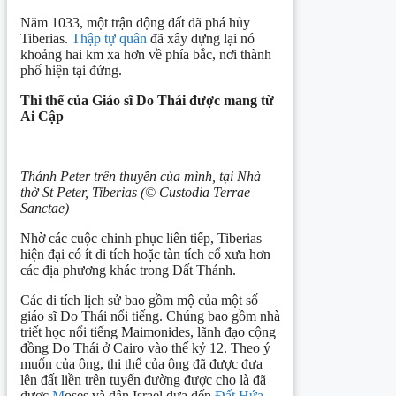
Năm 1033, một trận động đất đã phá hủy
Tiberias.
Thập tự quân
đã xây dựng lại nó
khoảng hai km xa hơn về phía bắc, nơi thành
phố hiện tại đứng.
Thi thể của Giáo sĩ Do Thái được mang từ
Ai Cập
Thánh Peter trên thuyền của mình, tại Nhà
thờ St Peter, Tiberias (© Custodia Terrae
Sanctae)
Nhờ các cuộc chinh phục liên tiếp, Tiberias
hiện đại có ít di tích hoặc tàn tích cổ xưa hơn
các địa phương khác trong Đất Thánh.
Các di tích lịch sử bao gồm mộ của một số
giáo sĩ Do Thái nổi tiếng. Chúng bao gồm nhà
triết học nổi tiếng Maimonides, lãnh đạo cộng
đồng Do Thái ở Cairo vào thế kỷ 12. Theo ý
muốn của ông, thi thể của ông đã được đưa
lên đất liền trên tuyến đường được cho là đã
được
M
oses và dân Israel đưa đến
Đất Hứa
,