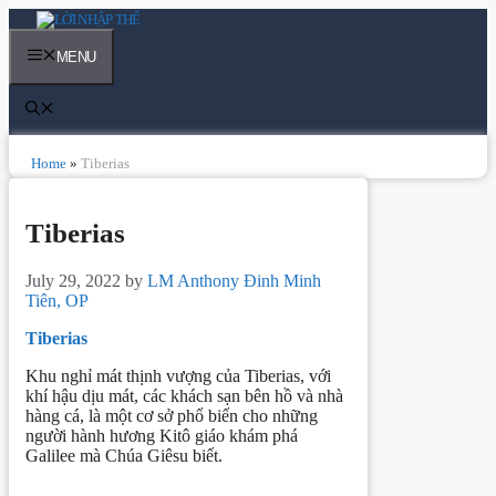
Skip
to
content
MENU
Home
»
Tiberias
Tiberias
July 29, 2022
by
LM Anthony Đinh Minh
Tiên, OP
Tiberias
Khu nghỉ mát thịnh vượng của Tiberias, với
khí hậu dịu mát, các khách sạn bên hồ và nhà
hàng cá, là một cơ sở phổ biến cho những
người hành hương Kitô giáo khám phá
Galilee mà Chúa Giêsu biết.