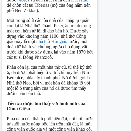
để chôn cất tại Tiberias (mộ của ông nằm trên
phố Ben Zakkai).
Một trong số ít các tòa nhà của Thập tự quân
còn lại là Nhà thờ Thánh Peter, ẩn mình trong
một con hẻm từ lối đi dạo bên hồ. Được xây
dựng vào khoảng năm 1100, nhà thờ Công
giáo này là một
nhà thờ Hồi giáo
trước, một
đoàn lữ hành và chuồng ngựa cho động vật
trước khi được xây dựng lại vào năm 1870 bởi
các tu sĩ Dòng Phanxicô.
Phần còn lại của một nhà thờ cũ, từ thế kỷ thứ
6, đã được phát hiện ở vị trí chỉ huy trên Núi
Berenice, phía tây thành phố. Nó được gọi là
Nhà thờ Neo, bởi vì một hòn đá khổng lồ với
một lỗ ở trung tâm của nó đã được tìm thấy
dưới chân bàn thờ.
Tiền xu được tìm thấy với hình ảnh của
Chúa Giêsu
Phía nam của thành phố hiện đại, nơi hơi nước
từ suối nước nóng bốc lên trên mặt đất, là một
công viên quốc gia và một công viên khảo cổ.