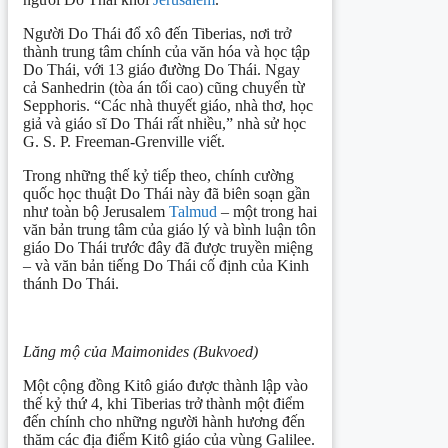
Người Do Thái đổ xô đến Tiberias, nơi trở
thành trung tâm chính của văn hóa và học tập
Do Thái, với 13 giáo đường Do Thái. Ngay
cả Sanhedrin (tòa án tối cao) cũng chuyển từ
Sepphoris. “Các nhà thuyết giáo, nhà thơ, học
giả và giáo sĩ Do Thái rất nhiều,” nhà sử học
G. S. P. Freeman-Grenville viết.
Trong những thế kỷ tiếp theo, chính cường
quốc học thuật Do Thái này đã biên soạn gần
như toàn bộ Jerusalem
Talmud
– một trong hai
văn bản trung tâm của giáo lý và bình luận tôn
giáo Do Thái trước đây đã được truyền miệng
– và văn bản tiếng Do Thái cố định của Kinh
thánh Do Thái.
Lăng mộ của Maimonides (Bukvoed)
Một cộng đồng Kitô giáo được thành lập vào
thế kỷ thứ 4, khi Tiberias trở thành một điểm
đến chính cho những người hành hương đến
thăm các địa điểm Kitô giáo của vùng Galilee.