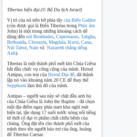
Tiberias hiện đại (© Bộ Du lịch Israel)
Vị trí của nó trên bờ phía tây
của Biển Galilee
(còn được gọi là Biển Tiberias trong
Phúc âm
John) là một trong những khoảng cách dễ
dàng đến
núi Beatitudes
,
Capernaum
,
Tabgha
,
Bethsaida
,
Chorazin
,
Magdala
,
Kursi
,
Cana
,
Núi Tabor
,
Nain
và
Nazareth (bằng tiếng
Anh
).
Tiberias là một thành phố mới khi Chúa Giêsu
bắt đầu chức vụ công cộng của mình. Herod
Antipas, con trai của
Herod Đại đế
, đã thành
lập nó vào khoảng năm 20 CE để thay thế
Sepphoris
làm thủ đô của mình.
Antipas – người sau này sẽ chặt đầu anh họ
của Chúa Giêsu là John the Baptist – đã chọn
một địa điểm ngay phía nam khu nghỉ mát
hiện tại, tận dụng 17 suối nước nóng nổi tiếng
từ thời cổ đại vì phẩm chất chữa bệnh của
chúng. Ông đặt tên cho thành phố mới của
mình theo tên người bảo trợ của ông, hoàng
đế Tiberius Caesar.