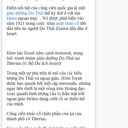
Điểm nổi bật của công viên quốc gia là một
giáo đường Do Thái
thế kỷ thứ 4 với sàn
khảm
ngoạn mục . Nó được phát hiện vào
năm 1921 trong cuộc khai
quật khảo cổ
lớn
đầu tiên do người Do Thái Zionist dẫn đầu ở
Israel.
Hòm bia Torah nằm cạnh menorah, trong
bức tranh khảm giáo đường Do Thái tại
Tiberias (© Bộ Du lịch Israel)
Trong một sự pha trộn tò mò của các biểu
tượng Do Thái và ngoại giáo, Hòm Torah
được bao quanh bởi một cặp menorahs, nhưng
ngay bên dưới là một vòng tròn Hoàng đạo
xoay quanh hình tượng của vị thần mặt trời
ngoại giáo Helios đang cưỡi cỗ xe thiên thể
của mình.
Công viên khảo cổ chứa phần còn lại của
thành phố cổ Tiberias.