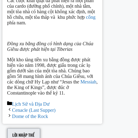
Các cuộc khai quật đã phát hiện ra một phần
của cardo (đường phố chính), một nhà tắm,
một tòa nhà có hàng cột không xác định, một
hồ chứa, một tòa tháp và khu phức hợp
cổng
phía nam.
Đồng xu bằng đồng có hình dạng của Chúa
Giêsu được phát hiện tại Tiberias
Một kho tàng tiền xu bằng đồng được phát
hiện vào năm 1998, được giấu trong các lọ
gốm dưới sàn của một tòa nhà. Chúng bao
gồm 58 mang hình ảnh của Chúa Giêsu, với
các dòng chữ Hy Lạp như “Jesus the
Messiah
,
the King of Kings”, được đúc ở
Constantinople vào thế kỷ 11.
Categories
Lịch Sử và Địa Dư
Post
Cenacle (Last Supper)
navigation
Dome of the Rock
LỜI NHẬP THỂ