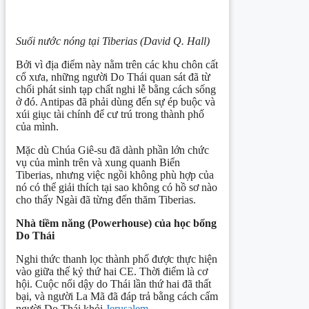
Suối nước nóng tại Tiberias (David Q. Hall)
Bởi vì địa điểm này nằm trên các khu chôn cất
cổ xưa, những người Do Thái quan sát đã từ
chối phát sinh tạp chất nghi lễ bằng cách sống
ở đó. Antipas đã phải dùng đến sự ép buộc và
xúi giục tài chính để cư trú trong thành phố
của mình.
Mặc dù Chúa Giê-su đã dành phần lớn chức
vụ của mình trên và xung quanh Biển
Tiberias, nhưng việc ngồi không phù hợp của
nó có thể giải thích tại sao không có hồ sơ nào
cho thấy Ngài đã từng đến thăm Tiberias.
Nhà tiềm năng (
Powerhouse
)
của học bổng
Do Thái
Nghi thức thanh lọc thành phố được thực hiện
vào giữa thế kỷ thứ hai CE. Thời điểm là cơ
hội. Cuộc nổi dậy do Thái lần thứ hai đã thất
bại, và người La Mã đã đáp trả bằng cách cấm
người Do Thái khỏi
Jerusalem
.