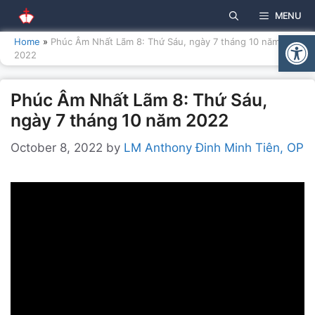
Skip
MENU
to
Open
content
Home
»
Phúc Âm Nhất Lãm 8: Thứ Sáu, ngày 7 tháng 10 năm
2022
Phúc Âm Nhất Lãm 8: Thứ Sáu,
ngày 7 tháng 10 năm 2022
October 8, 2022
by
LM Anthony Đinh Minh Tiên, OP