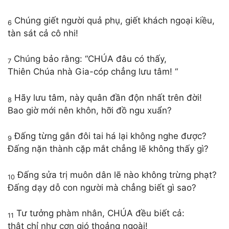
Chúng giết người quả phụ, giết khách ngoại kiều,
6
tàn sát cả cô nhi!
Chúng bảo rằng: “CHÚA đâu có thấy,
7
Thiên Chúa nhà Gia-cóp chẳng lưu tâm! “
Hãy lưu tâm, này quân đần độn nhất trên đời!
8
Bao giờ mới nên khôn, hỡi đồ ngu xuẩn?
Đấng từng gắn đôi tai há lại không nghe được?
9
Đấng nặn thành cặp mắt chẳng lẽ không thấy gì?
Đấng sửa trị muôn dân lẽ nào không trừng phạt?
10
Đấng dạy dỗ con người mà chẳng biết gì sao?
Tư tưởng phàm nhân, CHÚA đều biết cả:
11
thật chỉ như cơn gió thoảng ngoài!