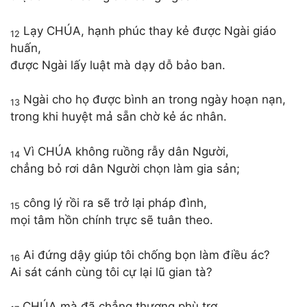
Lạy CHÚA, hạnh phúc thay kẻ được Ngài giáo
12
huấn,
được Ngài lấy luật mà dạy dỗ bảo ban.
Ngài cho họ được bình an trong ngày hoạn nạn,
13
trong khi huyệt mả sẵn chờ kẻ ác nhân.
Vì CHÚA không ruồng rẫy dân Người,
14
chẳng bỏ rơi dân Người chọn làm gia sản;
công lý rồi ra sẽ trở lại pháp đình,
15
mọi tâm hồn chính trực sẽ tuân theo.
Ai đứng dậy giúp tôi chống bọn làm điều ác?
16
Ai sát cánh cùng tôi cự lại lũ gian tà?
CHÚA mà đã chẳng thương phù trợ,