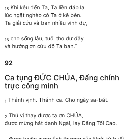
Khi kêu đến Ta, Ta liền đáp lại
15
lúc ngặt nghèo có Ta ở kề bên.
Ta giải cứu và ban nhiều vinh dự,
cho sống lâu, tuổi thọ dư đầy
16
và hưởng ơn cứu độ Ta ban.”
92
Ca tụng ĐỨC CHÚA, Đấng chính
trực công minh
Thánh vịnh. Thánh ca. Cho ngày sa-bát.
1
Thú vị thay được tạ ơn CHÚA,
2
được mừng hát danh Ngài, lạy Đấng Tối Cao,
được tuyên xưng tình thương của Ngài từ buổi