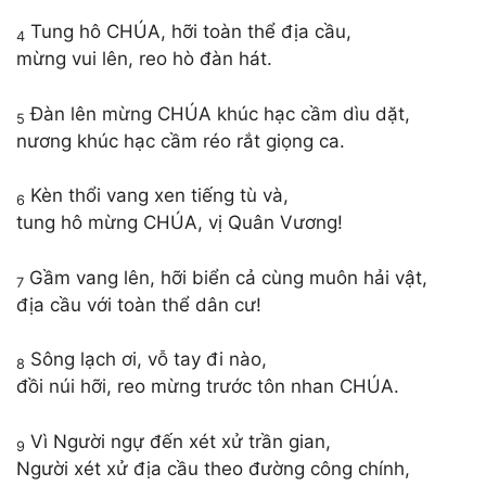
Tung hô CHÚA, hỡi toàn thể địa cầu,
4
mừng vui lên, reo hò đàn hát.
Đàn lên mừng CHÚA khúc hạc cầm dìu dặt,
5
nương khúc hạc cầm réo rắt giọng ca.
Kèn thổi vang xen tiếng tù và,
6
tung hô mừng CHÚA, vị Quân Vương!
Gầm vang lên, hỡi biển cả cùng muôn hải vật,
7
địa cầu với toàn thể dân cư!
Sông lạch ơi, vỗ tay đi nào,
8
đồi núi hỡi, reo mừng trước tôn nhan CHÚA.
Vì Người ngự đến xét xử trần gian,
9
Người xét xử địa cầu theo đường công chính,