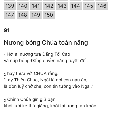
139
140
141
142
143
144
145
146
147
148
149
150
91
Nương bóng Chúa toàn năng
Hỡi ai nương tựa Đấng Tối Cao
1
và núp bóng Đấng quyền năng tuyệt đối,
hãy thưa với CHÚA rằng:
2
“Lạy Thiên Chúa, Ngài là nơi con náu ẩn,
là đồn luỹ chở che, con tin tưởng vào Ngài.”
Chính Chúa gìn giữ bạn
3
khỏi lưới kẻ thù giăng, khỏi tai ương tàn khốc.