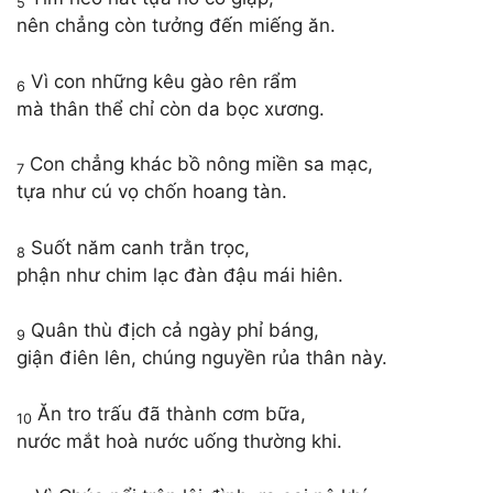
5
nên chẳng còn tưởng đến miếng ăn.
Vì con những kêu gào rên rẩm
6
mà thân thể chỉ còn da bọc xương.
Con chẳng khác bồ nông miền sa mạc,
7
tựa như cú vọ chốn hoang tàn.
Suốt năm canh trằn trọc,
8
phận như chim lạc đàn đậu mái hiên.
Quân thù địch cả ngày phỉ báng,
9
giận điên lên, chúng nguyền rủa thân này.
Ăn tro trấu đã thành cơm bữa,
10
nước mắt hoà nước uống thường khi.