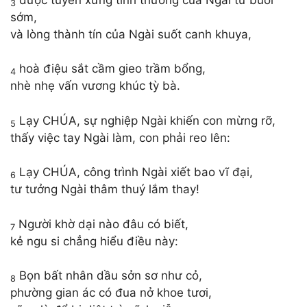
3
sớm,
và lòng thành tín của Ngài suốt canh khuya,
hoà điệu sắt cầm gieo trầm bổng,
4
nhè nhẹ vấn vương khúc tỳ bà.
Lạy CHÚA, sự nghiệp Ngài khiến con mừng rỡ,
5
thấy việc tay Ngài làm, con phải reo lên:
Lạy CHÚA, công trình Ngài xiết bao vĩ đại,
6
tư tưởng Ngài thâm thuý lắm thay!
Người khờ dại nào đâu có biết,
7
kẻ ngu si chẳng hiểu điều này:
Bọn bất nhân dầu sởn sơ như cỏ,
8
phường gian ác có đua nở khoe tươi,