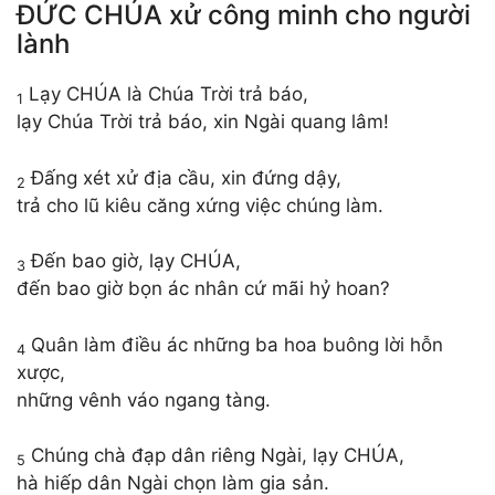
ĐỨC CHÚA xử công minh cho người
lành
Lạy CHÚA là Chúa Trời trả báo,
1
lạy Chúa Trời trả báo, xin Ngài quang lâm!
Đấng xét xử địa cầu, xin đứng dậy,
2
trả cho lũ kiêu căng xứng việc chúng làm.
Đến bao giờ, lạy CHÚA,
3
đến bao giờ bọn ác nhân cứ mãi hỷ hoan?
Quân làm điều ác những ba hoa buông lời hỗn
4
xược,
những vênh váo ngang tàng.
Chúng chà đạp dân riêng Ngài, lạy CHÚA,
5
hà hiếp dân Ngài chọn làm gia sản.