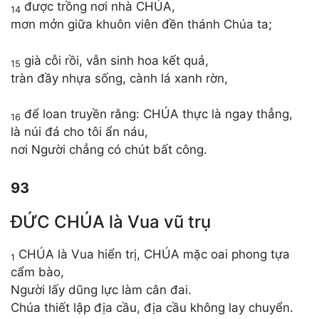
được trồng nơi nhà CHÚA,
14
mơn mởn giữa khuôn viên đền thánh Chúa ta;
già cỗi rồi, vẫn sinh hoa kết quả,
15
tràn đầy nhựa sống, cành lá xanh rờn,
để loan truyền rằng: CHÚA thực là ngay thẳng,
16
là núi đá cho tôi ẩn náu,
nơi Người chẳng có chút bất công.
93
ĐỨC CHÚA là Vua vũ trụ
CHÚA là Vua hiển trị, CHÚA mặc oai phong tựa
1
cẩm bào,
Người lấy dũng lực làm cân đai.
Chúa thiết lập địa cầu, địa cầu không lay chuyển.