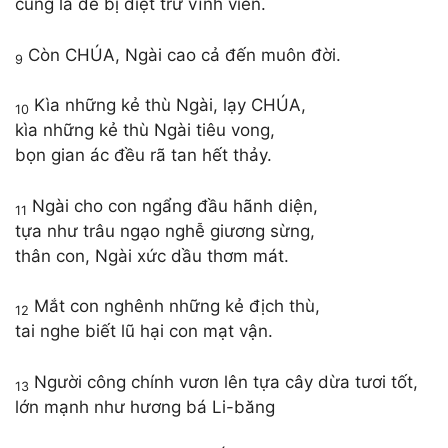
cũng là để bị diệt trừ vĩnh viễn.
Còn CHÚA, Ngài cao cả đến muôn đời.
9
Kìa những kẻ thù Ngài, lạy CHÚA,
10
kìa những kẻ thù Ngài tiêu vong,
bọn gian ác đều rã tan hết thảy.
Ngài cho con ngẩng đầu hãnh diện,
11
tựa như trâu ngạo nghễ giương sừng,
thân con, Ngài xức dầu thơm mát.
Mắt con nghênh những kẻ địch thù,
12
tai nghe biết lũ hại con mạt vận.
Người công chính vươn lên tựa cây dừa tươi tốt,
13
lớn mạnh như hương bá Li-băng