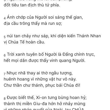
đốt tiêu tan địch thù tứ phía.
Ánh chớp của Người soi sáng thế gian,
4
địa cầu trông thấy mà run sợ;
núi tan chảy như sáp, khi diện kiến Thánh Nhan
5
vị Chúa Tể hoàn cầu.
Trời xanh tuyên bố Người là Đấng chính trực,
6
hết mọi dân được thấy vinh quang Người.
Nhục nhã thay ai thờ ngẫu tượng,
7
huênh hoang vì những vật hư vô này.
Chư thần chư thánh, phục bái Chúa đi!
Được biết thế, Xi-on tưng bừng hoan hỷ;
8
thành thị miền Giu-đa hớn hở nhảy mừng
vì những phán quyết của Ngài, lạy CHÚA.