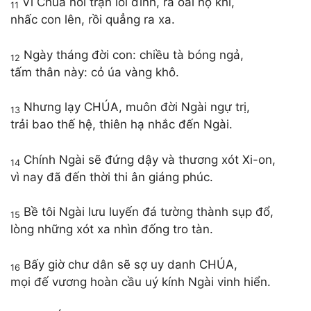
Vì Chúa nổi trận lôi đình, ra oai nộ khí,
11
nhấc con lên, rồi quẳng ra xa.
Ngày tháng đời con: chiều tà bóng ngả,
12
tấm thân này: cỏ úa vàng khô.
Nhưng lạy CHÚA, muôn đời Ngài ngự trị,
13
trải bao thế hệ, thiên hạ nhắc đến Ngài.
Chính Ngài sẽ đứng dậy và thương xót Xi-on,
14
vì nay đã đến thời thi ân giáng phúc.
Bề tôi Ngài lưu luyến đá tường thành sụp đổ,
15
lòng những xót xa nhìn đống tro tàn.
Bấy giờ chư dân sẽ sợ uy danh CHÚA,
16
mọi đế vương hoàn cầu uý kính Ngài vinh hiển.