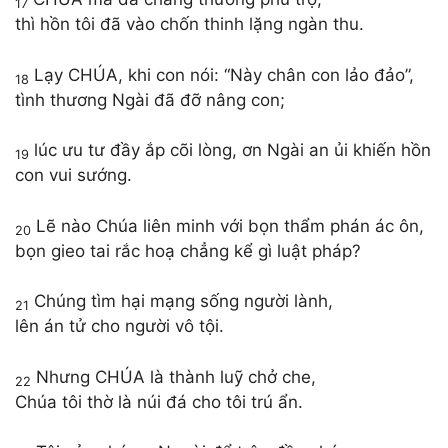
17
thì hồn tôi đã vào chốn thinh lặng ngàn thu.
Lạy CHÚA, khi con nói: “Này chân con lảo đảo”,
18
tình thương Ngài đã đỡ nâng con;
lúc ưu tư đầy ắp cõi lòng, ơn Ngài an ủi khiến hồn
19
con vui sướng.
Lẽ nào Chúa liên minh với bọn thẩm phán ác ôn,
20
bọn gieo tai rắc hoạ chẳng kể gì luật pháp?
Chúng tìm hại mạng sống người lành,
21
lên án tử cho người vô tội.
Nhưng CHÚA là thành luỹ chở che,
22
Chúa tôi thờ là núi đá cho tôi trú ẩn.