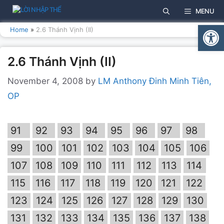
Skip
MENU
to
Open
content
Home
»
2.6 Thánh Vịnh (II)
2.6 Thánh Vịnh (II)
November 4, 2008
by
LM Anthony Đinh Minh Tiên,
OP
91
92
93
94
95
96
97
98
99
100
101
102
103
104
105
106
107
108
109
110
111
112
113
114
115
116
117
118
119
120
121
122
123
124
125
126
127
128
129
130
131
132
133
134
135
136
137
138