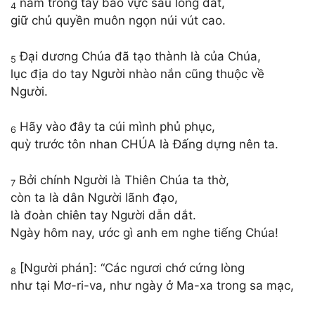
nắm trong tay bao vực sâu lòng đất,
4
giữ chủ quyền muôn ngọn núi vút cao.
Đại dương Chúa đã tạo thành là của Chúa,
5
lục địa do tay Người nhào nắn cũng thuộc về
Người.
Hãy vào đây ta cúi mình phủ phục,
6
quỳ trước tôn nhan CHÚA là Đấng dựng nên ta.
Bởi chính Người là Thiên Chúa ta thờ,
7
còn ta là dân Người lãnh đạo,
là đoàn chiên tay Người dẫn dắt.
Ngày hôm nay, ước gì anh em nghe tiếng Chúa!
[Người phán]: “Các ngươi chớ cứng lòng
8
như tại Mơ-ri-va, như ngày ở Ma-xa trong sa mạc,