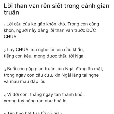
Lời than van rên siết trong cảnh gian
truân
Lời cầu của kẻ gặp khốn khó. Trong cơn cùng
1
khốn, người này dâng lời than vãn trước ĐỨC
CHÚA.
Lạy CHÚA, xin nghe lời con cầu khẩn,
2
tiếng con kêu, mong được thấu tới Ngài.
Buổi con gặp gian truân, xin Ngài đừng ẩn mặt,
3
trong ngày con cầu cứu, xin Ngài lắng tai nghe
và mau mau đáp lời.
Vì đời con: tháng ngày tan thành khói,
4
xương tuỷ nóng ran như hoả lò.
Tim héo hắt tựa hồ cỏ giập,