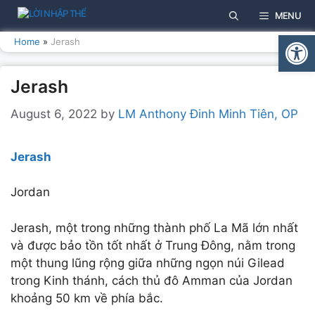
Skip
MENU
to
Open
content
Home
»
Jerash
Jerash
August 6, 2022
by
LM Anthony Đinh Minh Tiên, OP
Jerash
Jordan
Jerash, một trong những thành phố La Mã lớn nhất
và được bảo tồn tốt nhất ở Trung Đông, nằm trong
một thung lũng rộng giữa những ngọn núi Gilead
trong Kinh thánh, cách thủ đô Amman của Jordan
khoảng 50 km về phía bắc.