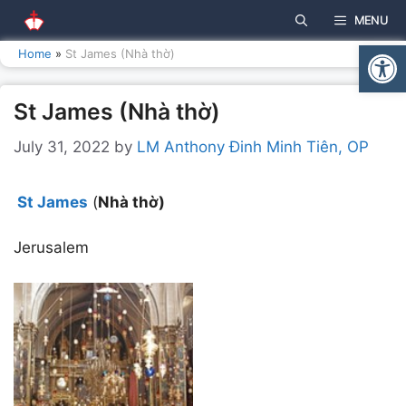
Skip
MENU
to
Open
content
Home
»
St James (Nhà thờ)
St James (Nhà thờ)
July 31, 2022
by
LM Anthony Đinh Minh Tiên, OP
St James
(
Nhà thờ)
Jerusalem