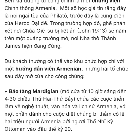
Bên kia đường từ cổng chính là một
chủng viện
Chính thống Armenia. Một số học giả tin rằng đây
là nơi ngai tòa của Philatô, trước đây là cung điện
của Herod Đại đế. Trong trường hợp đó, ghế phán
xét nơi Chúa Giê-su bị kết án (John 19:13) sẽ nằm
trên một quảng trường mở, nơi Nhà thờ Thánh
James hiện đang đứng.
Du khách thường có thể vào khu phức hợp chỉ với
một
hướng dẫn viên
A
rmenian,
nhưng hai tổ chức
sau đây mở cửa cho công chúng:
•
Bảo tàng Mardigian
(mở cửa từ 10 giờ sáng đến
4:30 chiều Thứ Hai-Thứ Bảy) chứa các cuộc triển
lãm về nghệ thuật, văn hóa và lịch sử Armenia, với
một phần dành cho cuộc diệt chủng bi thảm có lẽ
hai triệu người Armenia bởi người Thổ Nhĩ Kỳ
Ottoman vào đầu thế kỷ 20.