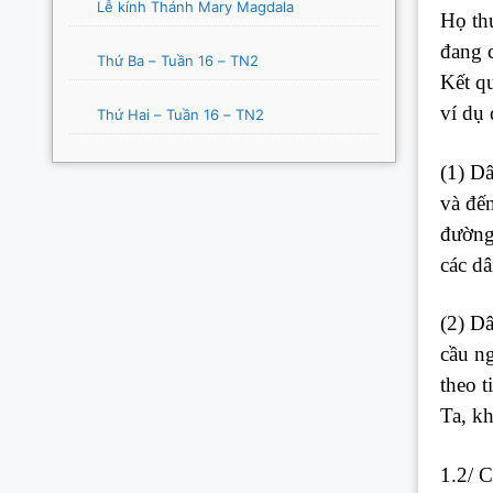
Lễ kính Thánh Mary Magdala
Họ th
đang 
Thứ Ba – Tuần 16 – TN2
Kết q
ví dụ 
Thứ Hai – Tuần 16 – TN2
(1) D
và đến
đường 
các dâ
(2) D
cầu n
theo t
Ta, k
1.2/ 