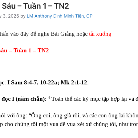
 Sáu – Tuần 1 – TN2
y 3, 2026
by
LM Anthony Đinh Minh Tiên, OP
hấn vào đây để nghe Bài Giảng hoặc
tải xuống
áu – Tuần 1 – TN2
ọc
:
I Sam 8:4-7, 10-22a; Mk 2:1-12
.
4
 đọc I (năm chẵn)
:
Toàn thể các kỳ mục tập hợp lại và
i với ông: “Ông coi, ông già rồi, và các con ông lại khô
p cho chúng tôi một vua để vua xét xử chúng tôi, như trong