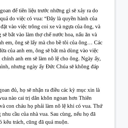
an để tiên liệu trước những gì sẽ xảy ra do
u quả do việc có vua: “Đây là quyền hành của
 đặt vào việc trông coi xe và ngựa của ông, và
sẽ bắt vào làm thợ chế nước hoa, nấu ăn và
nh em, ông sẽ lấy mà cho bề tôi của ông… Các
n lừa của anh em, ông sẽ bắt mà dùng vào việc
 chính anh em sẽ làm nô lệ cho ông. Ngày ấy,
 mình, nhưng ngày ấy Đức Chúa sẽ không đáp
an đủ, họ sẽ nhận ra điều các kỳ mục xin là
 vua nào cai trị dân khôn ngoan hơn Thiên
và con cháu họ phải làm nô lệ khi có vua. Thứ
ng nhu cầu của nhà vua. Sau cùng, nếu họ đã
có kêu trách, cũng đã quá muộn.