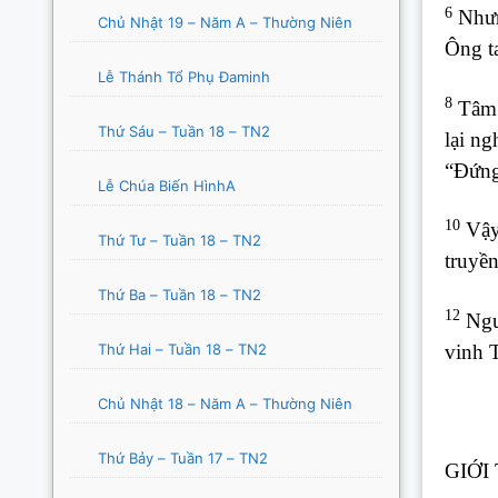
6
Nhưn
Chủ Nhật 19 – Năm A – Thường Niên
Ông t
Lễ Thánh Tổ Phụ Đaminh
8
Tâm t
Thứ Sáu – Tuần 18 – TN2
lại n
“Đứng
Lễ Chúa Biến HìnhA
10
Vậy,
Thứ Tư – Tuần 18 – TN2
truyền
Thứ Ba – Tuần 18 – TN2
12
Ngườ
Thứ Hai – Tuần 18 – TN2
vinh 
Chủ Nhật 18 – Năm A – Thường Niên
Thứ Bảy – Tuần 17 – TN2
GIỚI 