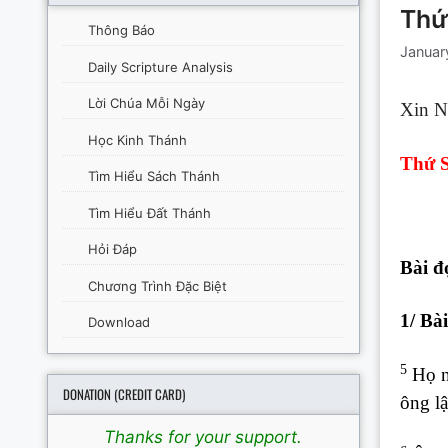
Thứ
Thông Báo
Januar
Daily Scripture Analysis
Lời Chúa Mỗi Ngày
Xin N
Học Kinh Thánh
Thứ S
Tìm Hiểu Sách Thánh
Tìm Hiểu Đất Thánh
Hỏi Đáp
Bài đ
Chương Trình Đặc Biệt
1/
Bài
Download
5
Họ nó
DONATION (CREDIT CARD)
ông lậ
Thanks for your support.