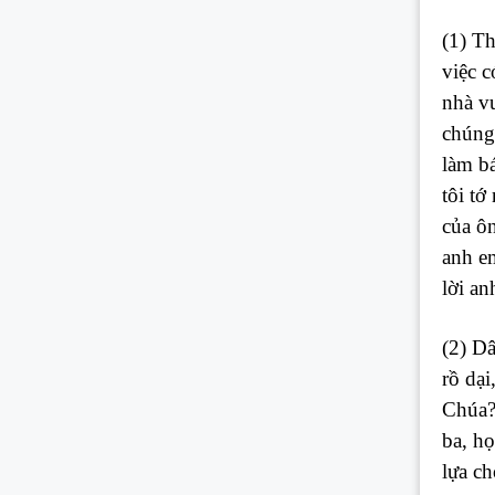
(1) Th
việc c
nhà vu
chúng
làm b
tôi tớ
của ô
anh e
lời an
(2) D
rồ dại
Chúa? 
ba, họ
lựa ch