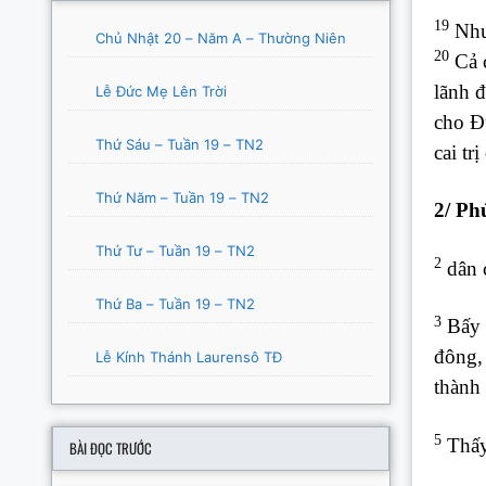
19
Nhưn
Chủ Nhật 20 – Năm A – Thường Niên
20
Cả c
lãnh đ
Lễ Đức Mẹ Lên Trời
cho Đ
Thứ Sáu – Tuần 19 – TN2
cai tr
Thứ Năm – Tuần 19 – TN2
2/ Ph
Thứ Tư – Tuần 19 – TN2
2
dân c
Thứ Ba – Tuần 19 – TN2
3
Bấy g
đông,
Lễ Kính Thánh Laurensô TĐ
thành 
5
Thấy 
BÀI ĐỌC TRƯỚC