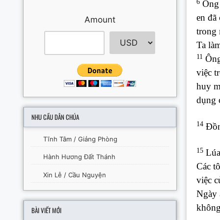
6
Ông S
en đã
Amount
trong 
Ta là
11
Ông 
việc t
huy mộ
dụng 
NHU CẦU DÂN CHÚA
14
Đồng
Tĩnh Tâm / Giảng Phòng
15
Lúa 
Hành Hương Đất Thánh
Các tô
Xin Lễ / Cầu Nguyện
việc 
Ngày 
không
BÀI VIẾT MỚI