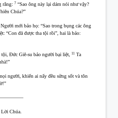
7
g rằng:
“Sao ông này lại dám nói như vậy?
Thiên Chúa?”
, Người mới bảo họ: “Sao trong bụng các ông
t: “Con đã được tha tội rồi”, hai là bảo:
11
tội, Đức Giê-su bảo người bại liệt,
Ta
nhà!”
mọi người, khiến ai nấy đều sửng sốt và tôn
ờ!”
————–
 Lời Chúa.