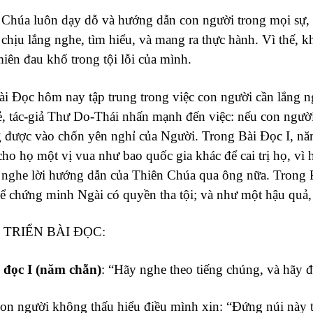
 Chúa luôn dạy dỗ và hướng dẫn con người trong mọi sự, n
chịu lắng nghe, tìm hiểu, và mang ra thực hành. Vì thế, k
miên đau khổ trong tội lỗi của mình.
i Đọc hôm nay tập trung trong việc con người cần lắng n
ẻ, tác-giả Thư Do-Thái nhấn mạnh đến việc: nếu con người
 được vào chốn yên nghỉ của Người. Trong Bài Đọc I, năm
ho họ một vị vua như bao quốc gia khác để cai trị họ, vì
nghe lời hướng dẫn của Thiên Chúa qua ông nữa. Trong
để chứng minh Ngài có quyền tha tội; và như một hậu quả,
 TRIỂN BÀI ĐỌC:
 đọc I (năm chẵn)
: “Hãy nghe theo tiếng chúng, và hãy đặ
on người không thấu hiểu điều mình xin: “Đứng núi này t