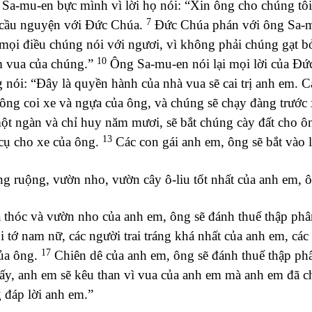
a-mu-en bực mình vì lời họ nói: “Xin ông cho chúng tôi
7
 cầu nguyện với Đức Chúa.
Đức Chúa phán với ông Sa-mu
mọi điều chúng nói với ngươi, vì không phải chúng gạt b
10
m vua của chúng.”
Ông Sa-mu-en nói lại mọi lời của Đứ
nói: “Đây là quyền hành của nhà vua sẽ cai trị anh em. Cá
rông coi xe và ngựa của ông, và chúng sẽ chạy đàng trước
t ngàn và chỉ huy năm mươi, sẽ bắt chúng cày đất cho ôn
13
cụ cho xe của ông.
Các con gái anh em, ông sẽ bắt vào 
 ruộng, vườn nho, vườn cây ô-liu tốt nhất của anh em, ôn
thóc và vườn nho của anh em, ông sẽ đánh thuế thập phân
i tớ nam nữ, các người trai tráng khá nhất của anh em, cá
17
của ông.
Chiên dê của anh em, ông sẽ đánh thuế thập ph
ấy, anh em sẽ kêu than vì vua của anh em mà anh em đã 
 đáp lời anh em.”