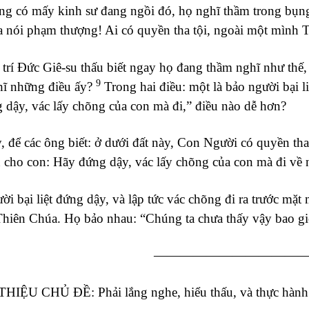
g có mấy kinh sư đang ngồi đó, họ nghĩ thầm trong bụn
a nói phạm thượng! Ai có quyền tha tội, ngoài một mình 
rí Đức Giê-su thấu biết ngay họ đang thầm nghĩ như thế
9
ghĩ những điều ấy?
Trong hai điều: một là bảo người bại liệ
 dậy, vác lấy chõng của con mà đi,” điều nào dễ hơn?
 để các ông biết: ở dưới đất này, Con Người có quyền tha 
 cho con: Hãy đứng dậy, vác lấy chõng của con mà đi về 
i bại liệt đứng dậy, và lập tức vác chõng đi ra trước mặt 
Thiên Chúa. Họ bảo nhau: “Chúng ta chưa thấy vậy bao gi
————————————
THIỆU CHỦ ĐỀ: Phải lắng nghe, hiểu thấu, và thực hành