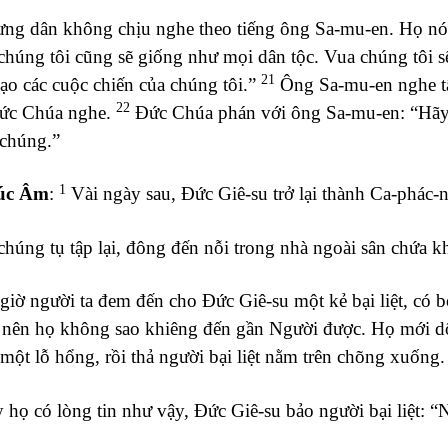
g dân không chịu nghe theo tiếng ông Sa-mu-en. Họ nói:
húng tôi cũng sẽ giống như mọi dân tộc. Vua chúng tôi sẽ 
21
ạo các cuộc chiến của chúng tôi.”
Ông Sa-mu-en nghe tất
22
ức Chúa nghe.
Đức Chúa phán với ông Sa-mu-en: “Hãy 
ị chúng.”
1
úc Âm
:
Vài ngày sau, Đức Giê-su trở lại thành Ca-phác-
húng tụ tập lại, đông đến nỗi trong nhà ngoài sân chứa k
iờ người ta đem đến cho Đức Giê-su một kẻ bại liệt, có 
 nên họ không sao khiêng đến gần Người được. Họ mới dỡ
một lỗ hổng, rồi thả người bại liệt nằm trên chõng xuống.
họ có lòng tin như vậy, Đức Giê-su bảo người bại liệt: “N