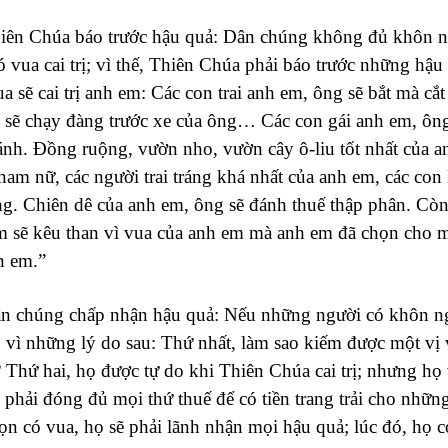
iên Chúa báo trước hậu quả: Dân chúng không đủ khôn ngo
ó vua cai trị; vì thế, Thiên Chúa phải báo trước những hậ
a sẽ cai trị anh em: Các con trai anh em, ông sẽ bắt mà cắt
 sẽ chạy đàng trước xe của ông… Các con gái anh em, ông 
ánh. Đồng ruộng, vườn nho, vườn cây ô-liu tốt nhất của a
 nam nữ, các người trai tráng khá nhất của anh em, các co
ng. Chiên dê của anh em, ông sẽ đánh thuế thập phân. Còn
m sẽ kêu than vì vua của anh em mà anh em đã chọn cho
h em.”
ân chúng chấp nhận hậu quả: Nếu những người có khôn ngo
, vì những lý do sau: Thứ nhất, làm sao kiếm được một vị
Thứ hai, họ được tự do khi Thiên Chúa cai trị; nhưng họ 
 phải đóng đủ mọi thứ thuế để có tiền trang trải cho nhữ
ọn có vua, họ sẽ phải lãnh nhận mọi hậu quả; lúc đó, họ 