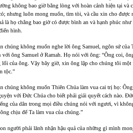
ường không bao giờ bằng lòng với hoàn cảnh hiện tại và
có; nhưng luôn mong muốn, tìm tòi, và cầu xin cho được n
uả là họ chẳng bao giờ có được bình an và hạnh phúc như
điển hình.
ân chúng không muốn nghe lời ông Samuel, ngôn sứ của T
 với ông Samuel ở Ramah. Họ nói với ông: “Ông coi, ông g
lối của ông. Vậy bây giờ, xin ông lập cho chúng tôi một v
n tộc.”
ân chúng không muốn Thiên Chúa làm vua cai trị họ: Ông 
guyện với Đức Chúa cho biết phải giải quyết cách nào. Đ
iếng của dân trong mọi điều chúng nói với ngươi, vì khôn
hông chịu để Ta làm vua của chúng.”
Con người phải lãnh nhận hậu quả của những gì mình mo