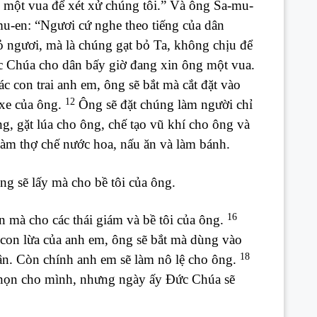
 một vua để xét xử chúng tôi.” Và ông Sa-mu-
-en: “Ngươi cứ nghe theo tiếng của dân
ỏ ngươi, mà là chúng gạt bỏ Ta, không chịu để
c Chúa cho dân bấy giờ đang xin ông một vua.
c con trai anh em, ông sẽ bắt mà cắt đặt vào
12
 xe của ông.
Ông sẽ đặt chúng làm người chỉ
g, gặt lúa cho ông, chế tạo vũ khí cho ông và
làm thợ chế nước hoa, nấu ăn và làm bánh.
g sẽ lấy mà cho bề tôi của ông.
16
 mà cho các thái giám và bề tôi của ông.
c con lừa của anh em, ông sẽ bắt mà dùng vào
18
ân. Còn chính anh em sẽ làm nô lệ cho ông.
chọn cho mình, nhưng ngày ấy Đức Chúa sẽ