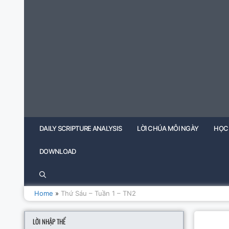
Skip
to
content
DAILY SCRIPTURE ANALYSIS
LỜI CHÚA MỖI NGÀY
HỌC
DOWNLOAD
Home
»
Thứ Sáu – Tuần 1 – TN2
LỜI NHẬP THỂ